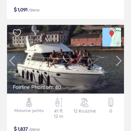
$
1,091
/diena
Fairline Phantom 40
Motorinė jachta
41 ft
12 Kruizinė
0
12 m
$
1,837
/diena