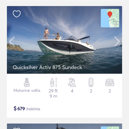
Quicksilver Activ 875 Sundeck
Motorinė valtis
29 ft
4
2
2
9 m
$
679
/naktinis