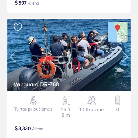
$
597
/diena
Vanguard DR-760
Tvirtas pripučiamas
25 ft
10 Kruizinė
0
8 m
$
3,330
/diena