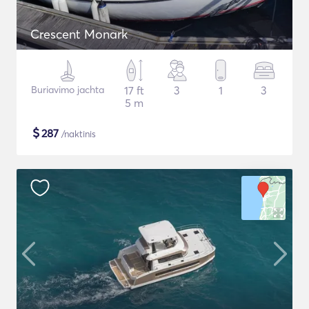
Crescent Monark
Buriavimo jachta
17 ft
3
1
3
5 m
$
287
/naktinis