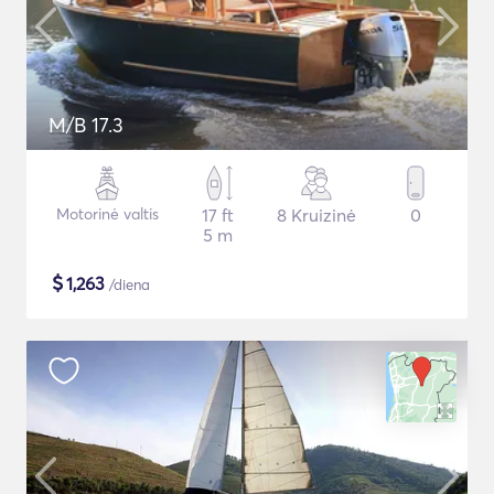
M/B 17.3
Motorinė valtis
17 ft
8 Kruizinė
0
5 m
$
1,263
/diena