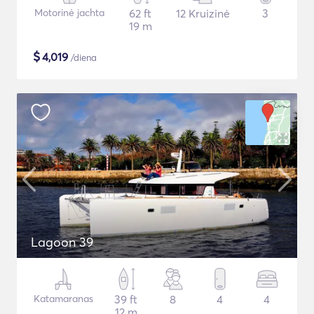
Motorinė jachta
62 ft
12 Kruizinė
3
19 m
$
4,019
/diena
Lagoon 39
Katamaranas
39 ft
8
4
4
12 m