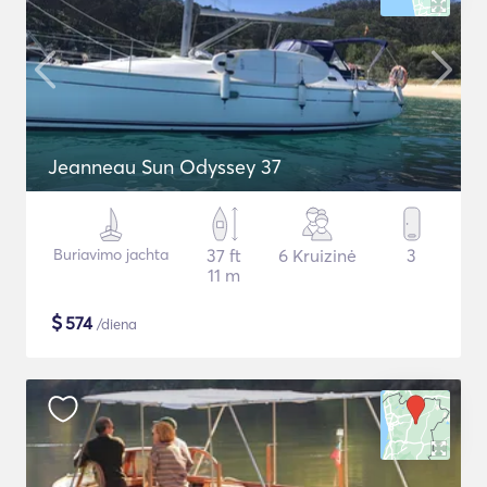
Jeanneau Sun Odyssey 37
Buriavimo jachta
37 ft
6 Kruizinė
3
11 m
$
574
/diena