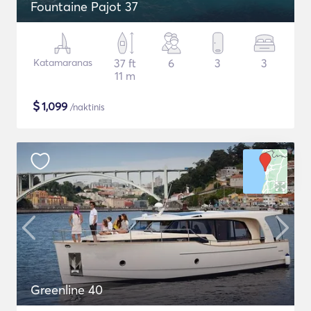
Fountaine Pajot 37
Katamaranas
37 ft
6
3
3
11 m
$
1,099
/naktinis
Greenline 40