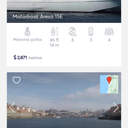
Motorboat Aresa 15E
Motorinė jachta
46 ft
6
3
4
14 m
$
2,871
/naktinis