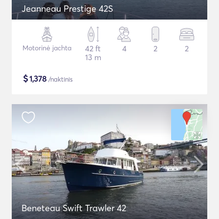
Jeanneau Prestige 42S
Motorinė jachta
42 ft
4
2
2
13 m
$
1,378
/naktinis
Beneteau Swift Trawler 42