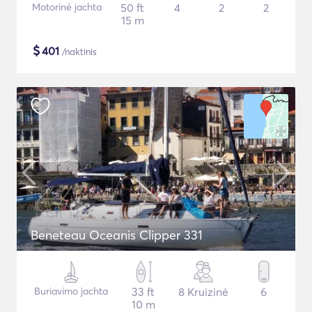
Motorinė jachta
50 ft
4
2
2
15 m
$
401
/naktinis
Beneteau Oceanis Clipper 331
Buriavimo jachta
33 ft
8 Kruizinė
6
10 m