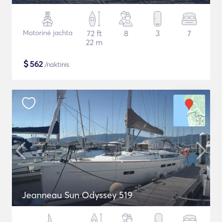
Motorinė jachta
72 ft
8
3
7
22 m
$
562
/naktinis
Jeanneau Sun Odyssey 519