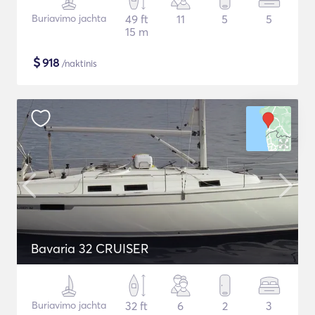
Buriavimo jachta
49 ft
11
5
5
15 m
$
918
/naktinis
Bavaria 32 CRUISER
Buriavimo jachta
32 ft
6
2
3