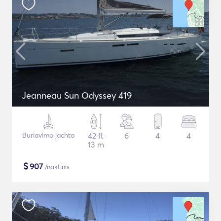
Jeanneau Sun Odyssey 419
Buriavimo jachta
42 ft
6
4
4
13 m
$
907
/naktinis