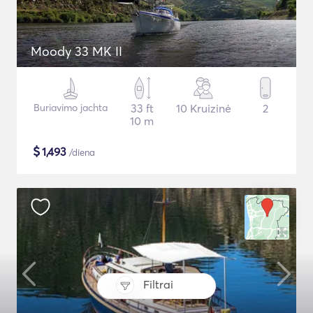
Moody 33 MK II
Buriavimo jachta
33 ft
10 Kruizinė
2
10 m
$
1,493
/diena
Filtrai