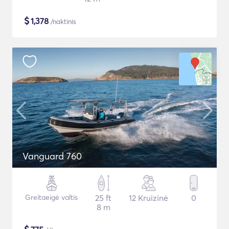
$
1,378
/naktinis
Vanguard 760
Greitaeigė valtis
25 ft
12 Kruizinė
0
8 m