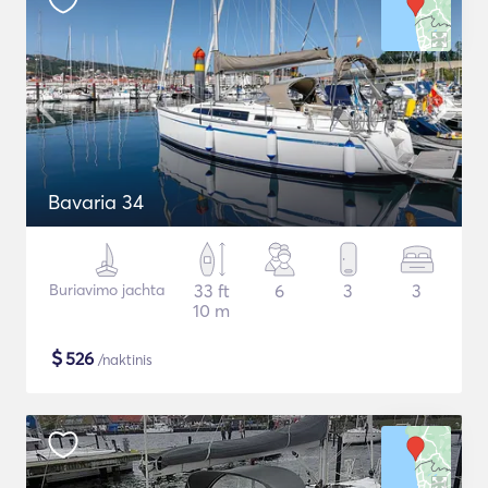
Bavaria 34
Buriavimo jachta
33 ft
6
3
3
10 m
$
526
/naktinis