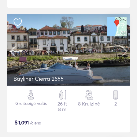
Bayliner Cierra 2655
Greitaeigė valtis
26 ft
8 Kruizinė
2
8 m
$
1,091
/diena