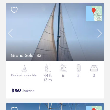
Grand Soleil 43
Buriavimo jachta
44 ft
6
3
3
13 m
$
568
/naktinis