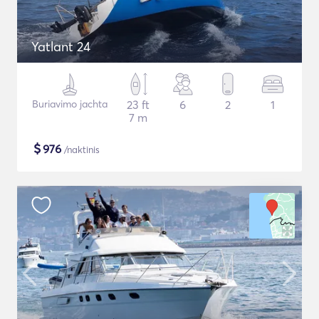
Yatlant 24
Buriavimo jachta
23 ft
6
2
1
7 m
$
976
/naktinis