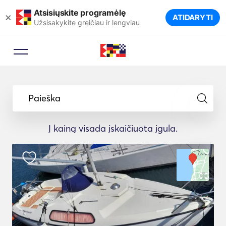
Atsisiųskite programėlę
×
ATIDARYTI
Užsisakykite greičiau ir lengviau
Paieška
Į kainą visada įskaičiuota įgula.