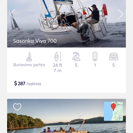
Sasanka Viva 700
Buriavimo jachta
24 ft
5
1
5
7 m
$
287
/naktinis