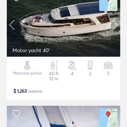
Motor yacht 40'
Motorinė jachta
40 ft
4
2
3
12 m
$
1,263
/naktinis