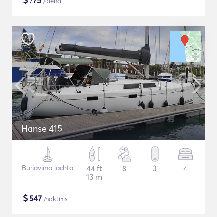
$
775
/diena
Hanse 415
Buriavimo jachta
44 ft
8
3
4
13 m
$
547
/naktinis