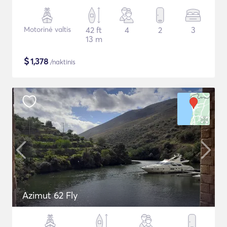
Motorinė valtis
42 ft
4
2
3
13 m
$
1,378
/naktinis
Azimut 62 Fly