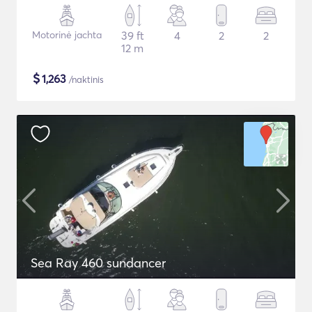
Motorinė jachta
39 ft
4
2
2
12 m
$
1,263
/naktinis
Sea Ray 460 sundancer