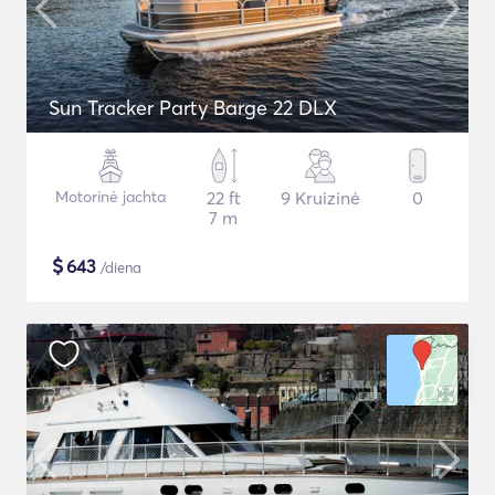
Sun Tracker Party Barge 22 DLX
Motorinė jachta
22 ft
9 Kruizinė
0
7 m
$
643
/diena