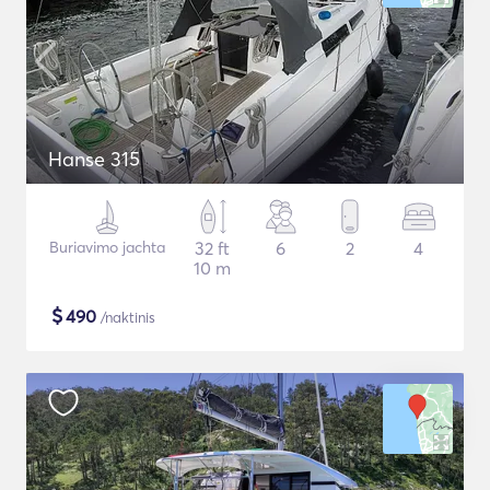
Hanse 315
Buriavimo jachta
32 ft
6
2
4
10 m
$
490
/naktinis