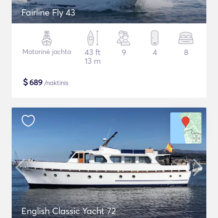
Fairline Fly 43
Motorinė jachta
43 ft
9
4
8
13 m
$
689
/naktinis
English Classic Yacht 72