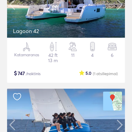
Lagoon 42
Katamaranas
42 ft
11
4
6
13 m
$
747
5.0
/naktinis
(1
atsiliepimai
)