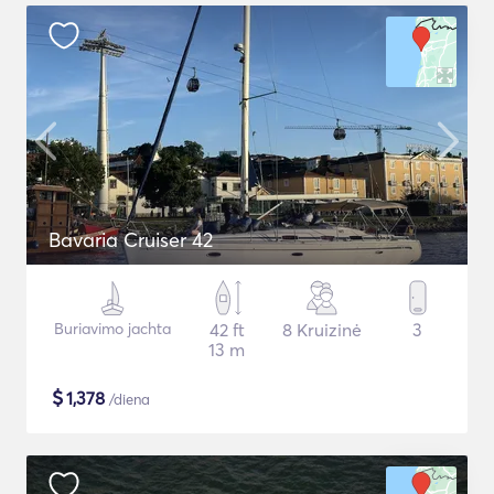
Bavaria Cruiser 42
Buriavimo jachta
42 ft
8 Kruizinė
3
13 m
$
1,378
/diena