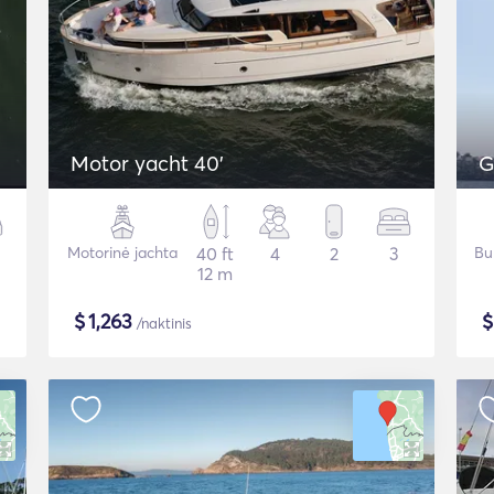
Motor yacht 40'
G
Motorinė jachta
40 ft
4
2
3
Bu
12 m
$
1,263
/naktinis