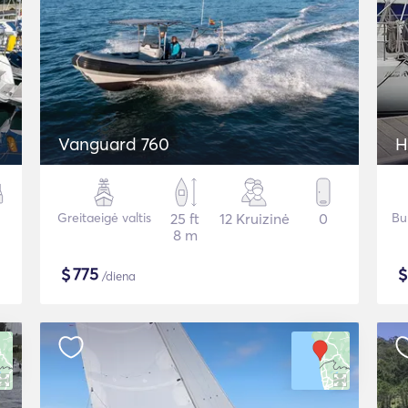
Vanguard 760
H
Greitaeigė valtis
25 ft
12 Kruizinė
0
Bu
8 m
$
775
/diena