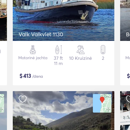
Valk Valkvlet 1130
B
Motorinė jachta
37 ft
10 Kruizinė
2
Mo
11 m
$
413
/diena