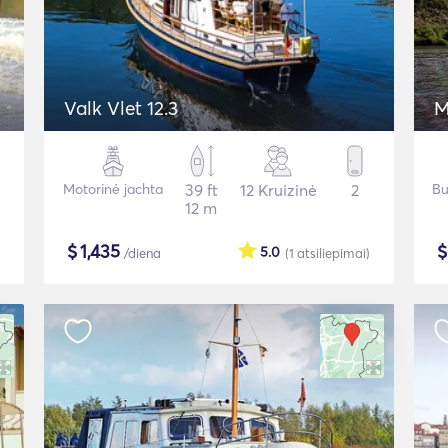
Valk Vlet 12.3
M
Motorinė jachta
39 ft
12 Kruizinė
2
Bu
12 m
$
1,435
5.0
/diena
(1
atsiliepimai
)