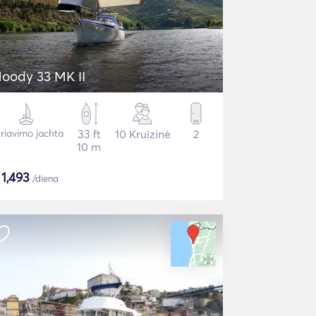
oody 33 MK II
riavimo jachta
33 ft
10 Kruizinė
2
10 m
$
1,493
/diena