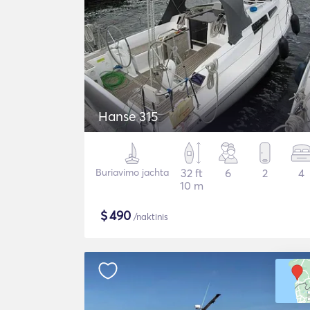
Hanse 315
Buriavimo jachta
32 ft
6
2
4
10 m
$
490
/naktinis