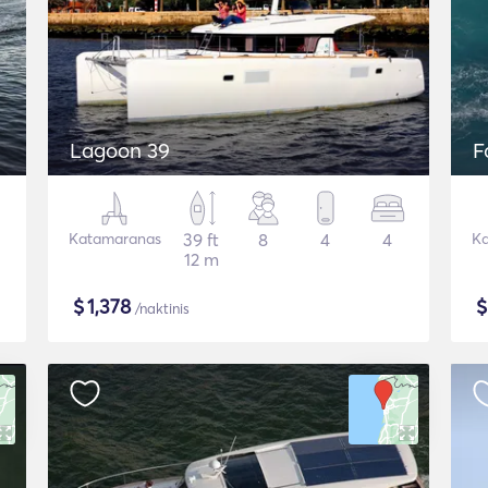
Lagoon 39
F
Katamaranas
39 ft
8
4
4
Ka
12 m
$
1,378
/naktinis