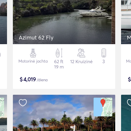
Azimut 62 Fly
M
Motorinė jachta
62 ft
12 Kruizinė
3
Mo
19 m
$
4,019
/diena