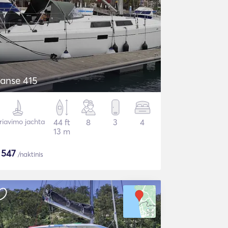
anse 415
riavimo jachta
44 ft
8
3
4
13 m
$
547
/naktinis