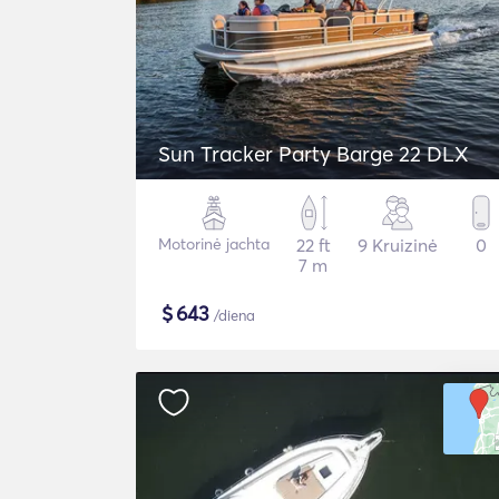
Sun Tracker Party Barge 22 DLX
Motorinė jachta
22 ft
9 Kruizinė
0
7 m
$
643
/diena