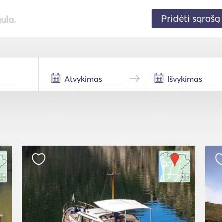
Pridėti sąrašą
gula.