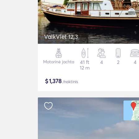
ValkVlet 12,3
Motorinė jachta
41 ft
4
2
4
12 m
$
1,378
/naktinis