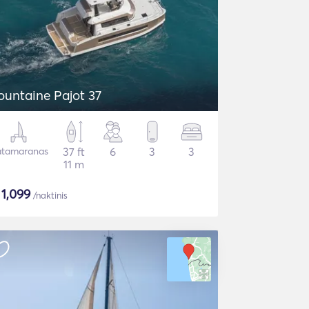
ountaine Pajot 37
tamaranas
37 ft
6
3
3
11 m
$
1,099
/naktinis