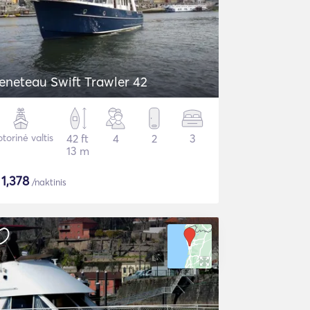
eneteau Swift Trawler 42
torinė valtis
42 ft
4
2
3
13 m
$
1,378
/naktinis