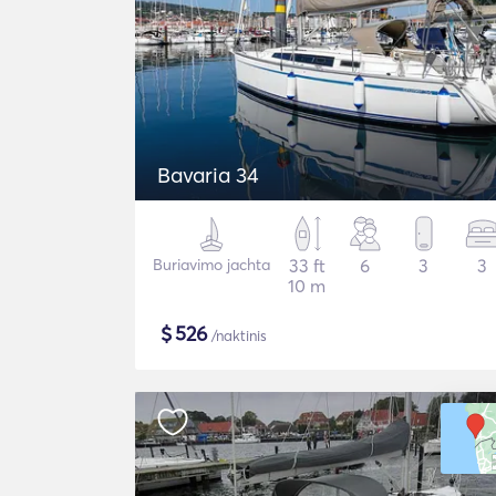
Bavaria 34
Buriavimo jachta
33 ft
6
3
3
10 m
$
526
/naktinis