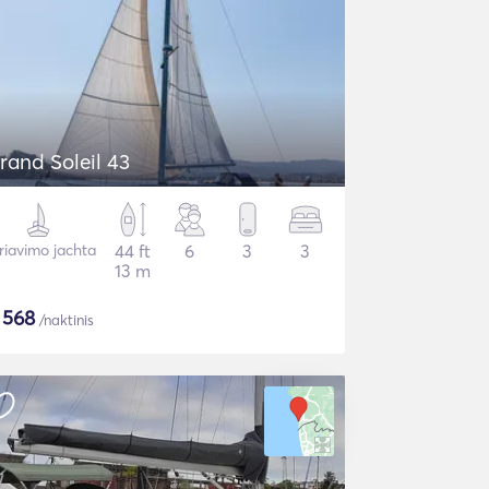
rand Soleil 43
riavimo jachta
44 ft
6
3
3
13 m
$
568
/naktinis