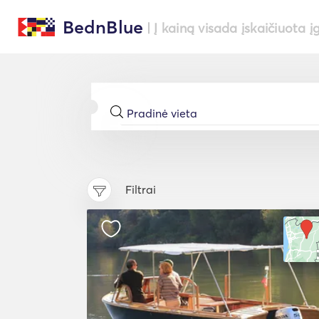
BednBlue
| Į kainą visada įskaičiuota į
Filtrai