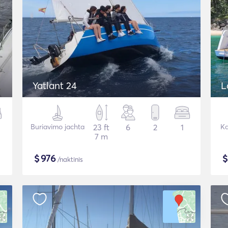
Yatlant 24
L
Buriavimo jachta
23 ft
6
2
1
Ka
7 m
$
976
/naktinis