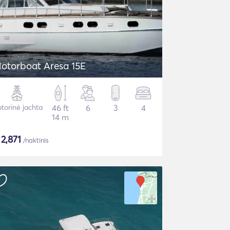
otorboat Aresa 15E
torinė jachta
46 ft
6
3
4
14 m
$
2,871
/naktinis