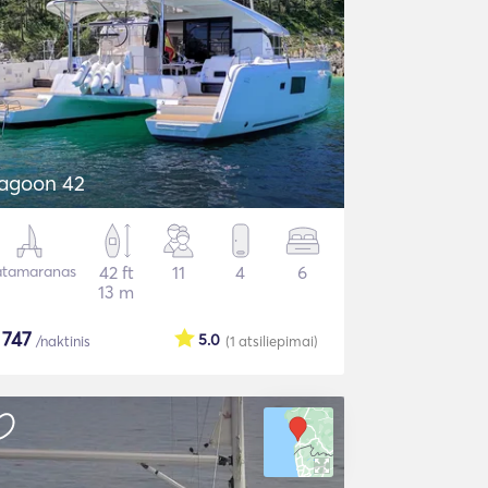
agoon 42
tamaranas
42 ft
11
4
6
13 m
$
747
5.0
/naktinis
(1
atsiliepimai
)