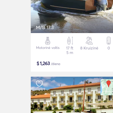
M/B 17.3
Motorinė valtis
17 ft
8 Kruizinė
0
5 m
$
1,263
/diena