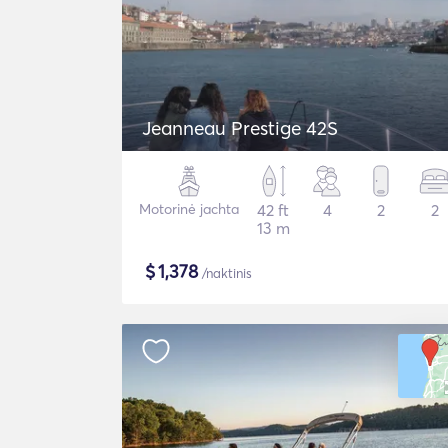
Jeanneau Prestige 42S
Motorinė jachta
42 ft
4
2
2
13 m
$
1,378
/naktinis