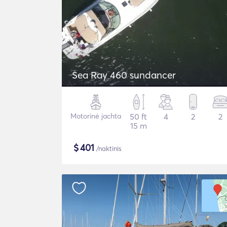
Sea Ray 460 sundancer
Motorinė jachta
50 ft
4
2
2
15 m
$
401
/naktinis