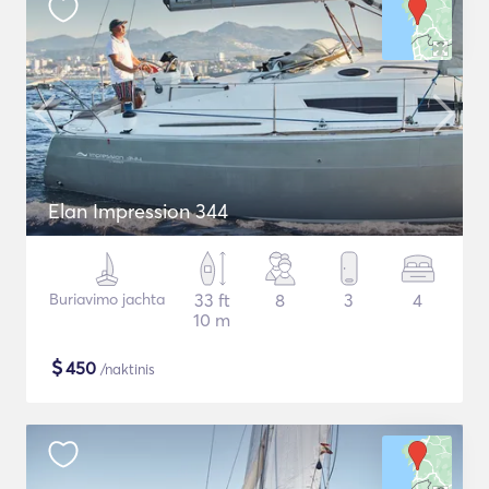
Elan Impression 344
Buriavimo jachta
33 ft
8
3
4
10 m
$
450
/naktinis