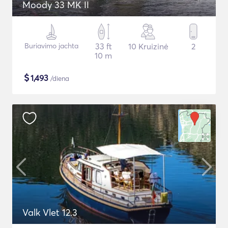
Moody 33 MK II
Buriavimo jachta
33 ft
10 Kruizinė
2
10 m
$
1,493
/diena
Valk Vlet 12.3