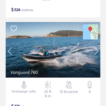
$
526
/naktinis
Vanguard 760
Greitaeigė valtis
25 ft
12 Kruizinė
0
8 m