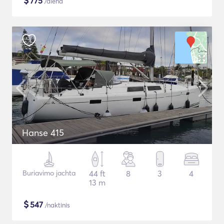
$
775
/diena
Hanse 415
Buriavimo jachta
44 ft
8
3
4
13 m
$
547
/naktinis