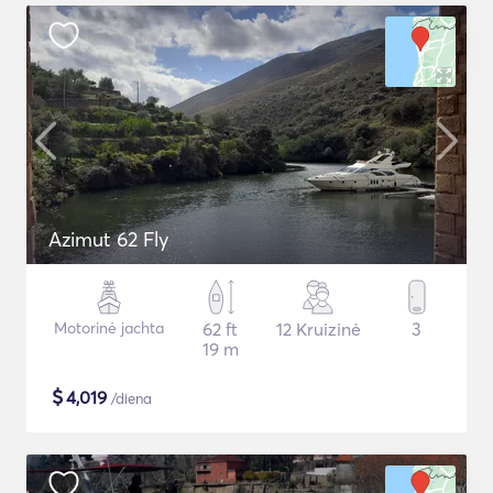
Azimut 62 Fly
Motorinė jachta
62 ft
12 Kruizinė
3
19 m
$
4,019
/diena