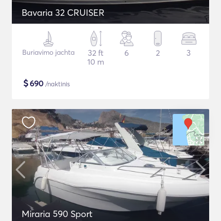
Bavaria 32 CRUISER
Buriavimo jachta
32 ft
6
2
3
10 m
$
690
/naktinis
Miraria 590 Sport