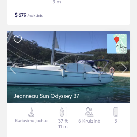
9 m
$
679
/naktinis
Jeanneau Sun Odyssey 37
Buriavimo jachta
37 ft
6 Kruizinė
3
11 m