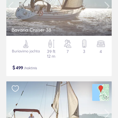
Bavaria Cruiser 38
Buriavimo jachta
39 ft
7
3
4
12 m
$
499
/naktinis