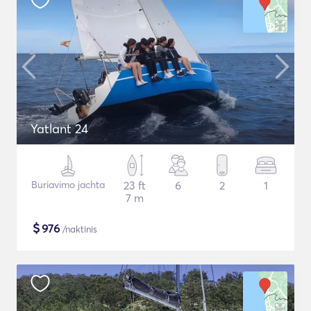
Yatlant 24
Buriavimo jachta
23 ft
6
2
1
7 m
$
976
/naktinis