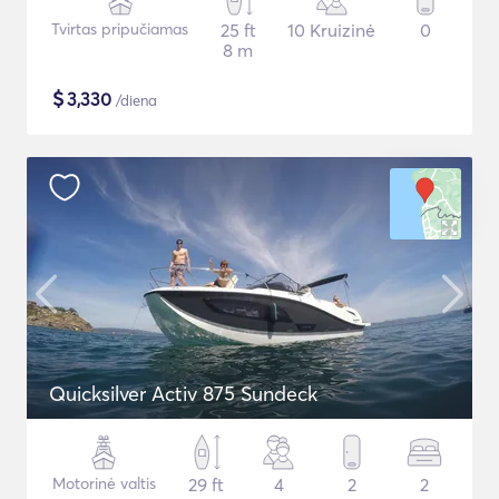
Tvirtas pripučiamas
25 ft
10 Kruizinė
0
8 m
$
3,330
/diena
Quicksilver Activ 875 Sundeck
Motorinė valtis
29 ft
4
2
2