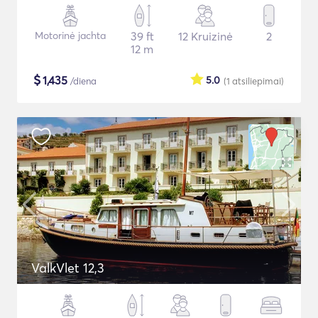
Motorinė jachta
39 ft
12 Kruizinė
2
12 m
$
1,435
5.0
/diena
(1
atsiliepimai
)
ValkVlet 12,3