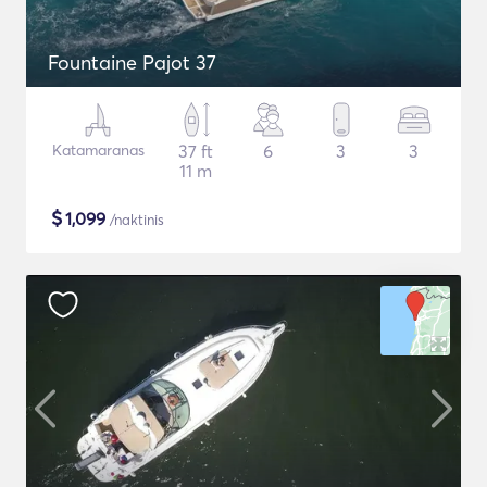
Fountaine Pajot 37
Katamaranas
37 ft
6
3
3
11 m
$
1,099
/naktinis