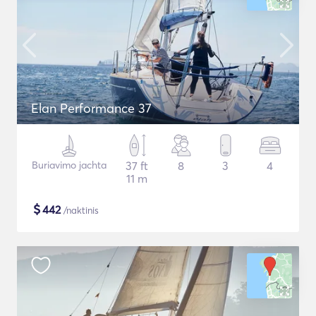
Elan Performance 37
Buriavimo jachta
37 ft
8
3
4
11 m
$
442
/naktinis