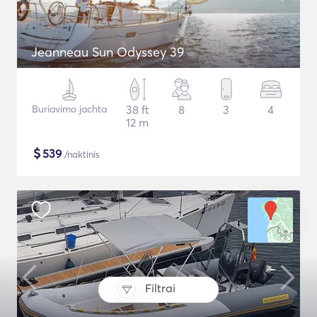
Jeanneau Sun Odyssey 39
Buriavimo jachta
38 ft
8
3
4
12 m
$
539
/naktinis
Filtrai