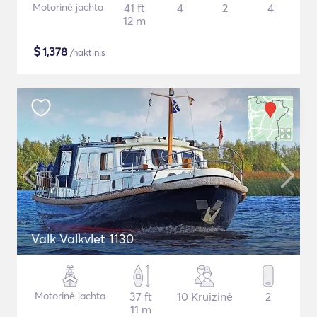
Motorinė jachta
41 ft
4
2
4
12 m
$
1,378
/naktinis
Valk Valkvlet 1130
Motorinė jachta
37 ft
10 Kruizinė
2
11 m