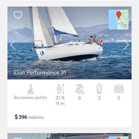
Elan Performance 31
Buriavimo jachta
31 ft
6
2
3
9 m
$
396
/naktinis