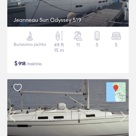
Jeanneau Sun Odyssey 519
Buriavimo jachta
49 ft
11
5
5
15 m
$
918
/naktinis