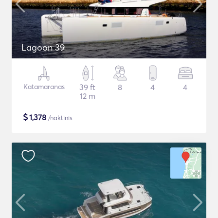
Lagoon 39
Katamaranas
39 ft
8
4
4
12 m
$
1,378
/naktinis