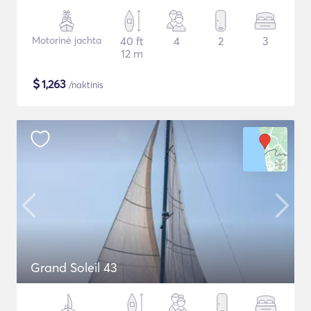
Motorinė jachta
40 ft
4
2
3
12 m
$
1,263
/naktinis
Grand Soleil 43