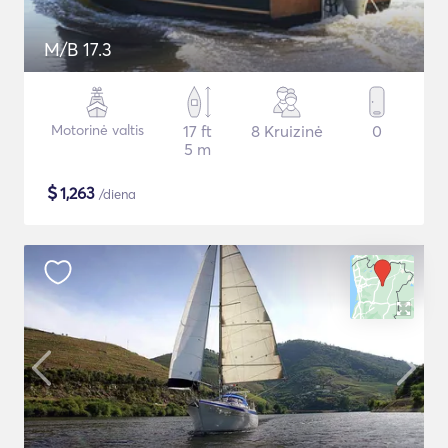
M/B 17.3
Motorinė valtis
17 ft
8 Kruizinė
0
5 m
$
1,263
/diena