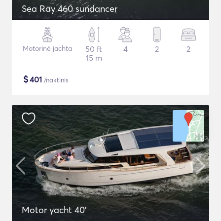
Sea Ray 460 sundancer
Motorinė jachta
50 ft
4
2
2
15 m
$
401
/naktinis
Motor yacht 40'