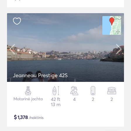
Jeanneau Prestige 42S
Motorinė jachta
42 ft
4
2
2
13 m
$
1,378
/naktinis