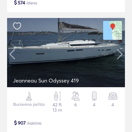
$
574
/diena
Jeanneau Sun Odyssey 419
Buriavimo jachta
42 ft
6
4
4
13 m
$
907
/naktinis