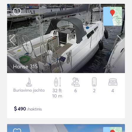
Hanse 315
Buriavimo jachta
32 ft
6
2
4
10 m
$
490
/naktinis