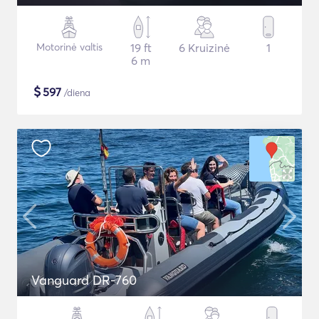
Motorinė valtis
19 ft
6 Kruizinė
1
6 m
$
597
/diena
Vanguard DR-760