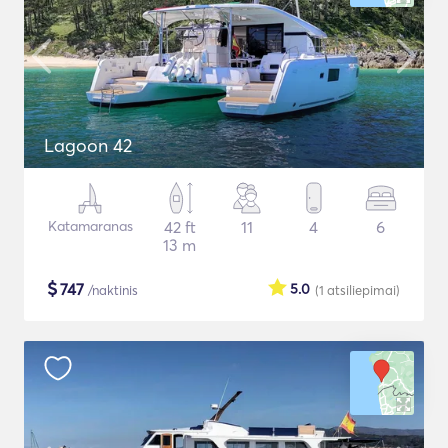
Lagoon 42
Katamaranas
42 ft
11
4
6
13 m
$
747
5.0
/naktinis
(1
atsiliepimai
)