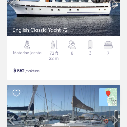
English Classic Yacht 72
Motorinė jachta
72 ft
8
3
7
22 m
$
562
/naktinis