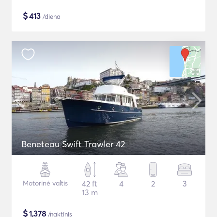
$
413
/diena
Beneteau Swift Trawler 42
Motorinė valtis
42 ft
4
2
3
13 m
$
1,378
/naktinis