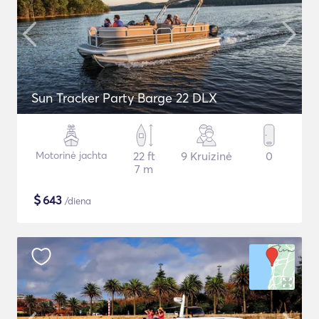
Sun Tracker Party Barge 22 DLX
Motorinė jachta
22 ft
9 Kruizinė
0
7 m
$
643
/diena