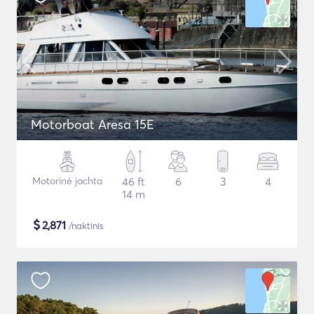
Motorboat Aresa 15E
Motorinė jachta
46 ft
6
3
4
14 m
$
2,871
/naktinis