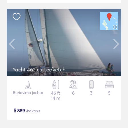
Yacht 462 cutter/ketch
Buriavimo jachta
46 ft
6
3
5
14 m
$
889
/naktinis