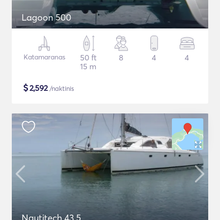
Lagoon 500
Katamaranas
50 ft
8
4
4
15 m
$
2,592
/naktinis
Nautitech 43.5