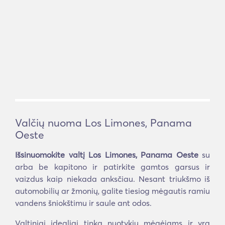
Valčių nuoma Los Limones, Panama
Oeste
Išsinuomokite valtį Los Limones, Panama Oeste
su
arba be kapitono ir patirkite gamtos garsus ir
vaizdus kaip niekada anksčiau. Nesant triukšmo iš
automobilių ar žmonių, galite tiesiog mėgautis ramiu
vandens šniokštimu ir saule ant odos.
Valtiniai idealiai tinka nuotykių mėgėjams ir yra