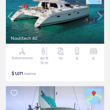
Nautitech 40
Katamaranas
40 ft
10
6
6
12 m
$
1,071
/naktinis