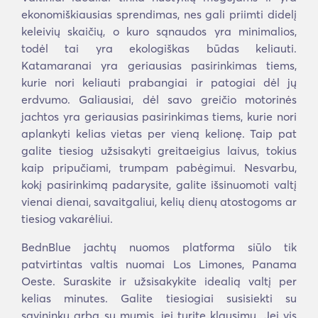
ekonomiškiausias sprendimas, nes gali priimti didelį
keleivių skaičių, o kuro sąnaudos yra minimalios,
todėl tai yra ekologiškas būdas keliauti.
Katamaranai yra geriausias pasirinkimas tiems,
kurie nori keliauti prabangiai ir patogiai dėl jų
erdvumo. Galiausiai, dėl savo greičio motorinės
jachtos yra geriausias pasirinkimas tiems, kurie nori
aplankyti kelias vietas per vieną kelionę. Taip pat
galite tiesiog užsisakyti greitaeigius laivus, tokius
kaip pripučiami, trumpam pabėgimui. Nesvarbu,
kokį pasirinkimą padarysite, galite išsinuomoti valtį
vienai dienai, savaitgaliui, kelių dienų atostogoms ar
tiesiog vakarėliui.
BednBlue jachtų nuomos platforma siūlo tik
patvirtintas valtis nuomai Los Limones, Panama
Oeste. Suraskite ir užsisakykite idealią valtį per
kelias minutes. Galite tiesiogiai susisiekti su
savininku arba su mumis, jei turite klausimų. Jei vis