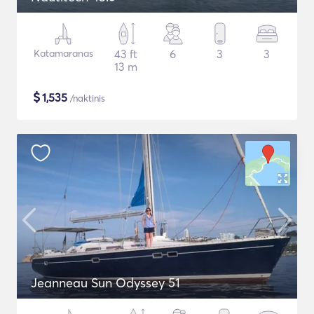
Katamaranas
43 ft
6
3
3
13 m
$
1,535
/naktinis
Jeanneau Sun Odyssey 51