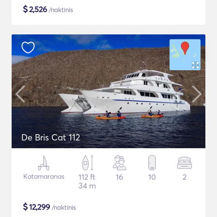
$
2,526
/naktinis
De Bris Cat 112
Katamaranas
112 ft
16
10
2
34 m
$
12,299
/naktinis