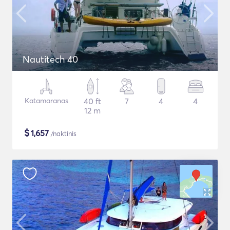
Nautitech 40
Katamaranas
40 ft
7
4
4
12 m
$
1,657
/naktinis