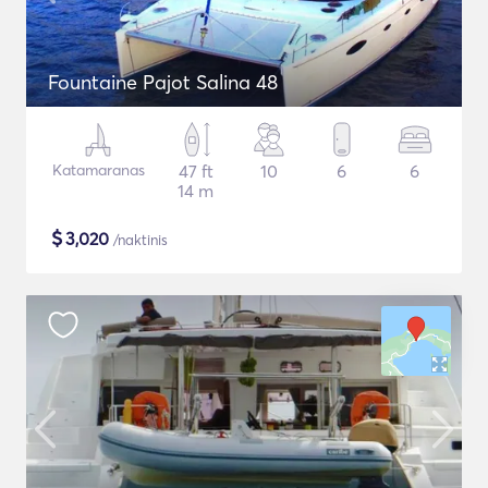
Fountaine Pajot Salina 48
Katamaranas
47 ft
10
6
6
14 m
$
3,020
/naktinis