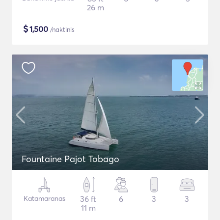
26 m
$
1,500
/naktinis
Fountaine Pajot Tobago
Katamaranas
36 ft
6
3
3
11 m