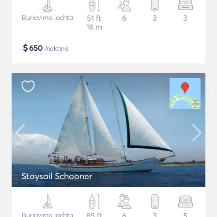
Buriavimo jachta
51 ft
6
3
3
16 m
$
650
/naktinis
Staysail Schooner
Buriavimo jachta
85 ft
6
3
5