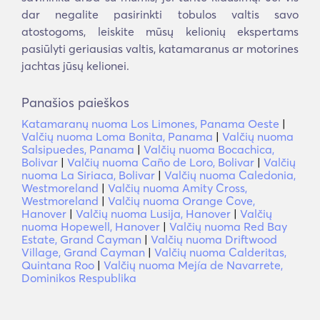
dar negalite pasirinkti tobulos valtis savo
atostogoms, leiskite mūsų kelionių ekspertams
pasiūlyti geriausias valtis, katamaranus ar motorines
jachtas jūsų kelionei.
Panašios paieškos
Katamaranų nuoma Los Limones, Panama Oeste
|
Valčių nuoma Loma Bonita, Panama
|
Valčių nuoma
Salsipuedes, Panama
|
Valčių nuoma Bocachica,
Bolivar
|
Valčių nuoma Caño de Loro, Bolivar
|
Valčių
nuoma La Siriaca, Bolivar
|
Valčių nuoma Caledonia,
Westmoreland
|
Valčių nuoma Amity Cross,
Westmoreland
|
Valčių nuoma Orange Cove,
Hanover
|
Valčių nuoma Lusija, Hanover
|
Valčių
nuoma Hopewell, Hanover
|
Valčių nuoma Red Bay
Estate, Grand Cayman
|
Valčių nuoma Driftwood
Village, Grand Cayman
|
Valčių nuoma Calderitas,
Quintana Roo
|
Valčių nuoma Mejía de Navarrete,
Dominikos Respublika