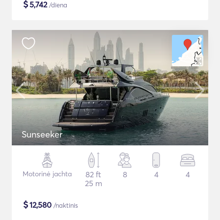
$
5,742
/diena
Sunseeker
Motorinė jachta
82 ft
8
4
4
25 m
$
12,580
/naktinis