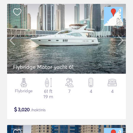
Flybridge Motor yacht 61
Flybridge
61 ft
7
4
4
19 m
$
3,020
/naktinis