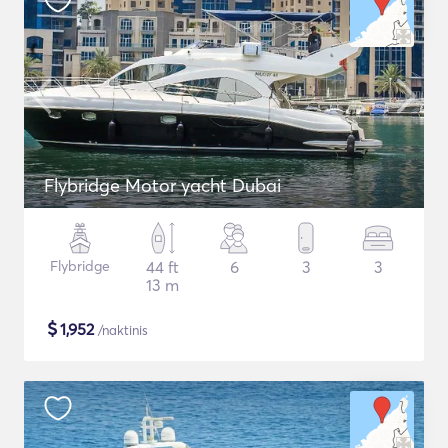
Flybridge Motor yacht Dubai
Flybridge
44 ft
6
3
3
13 m
$
1,952
/naktinis