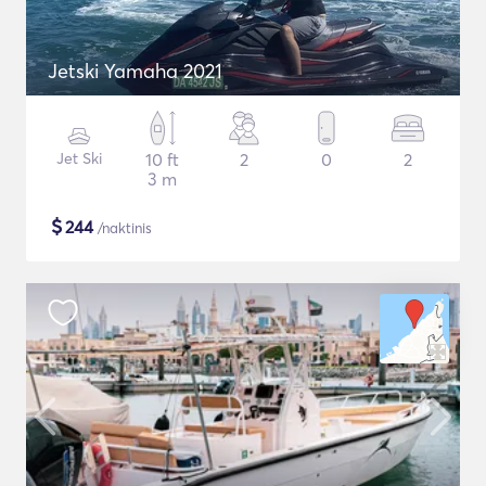
Jetski Yamaha 2021
Jet Ski
10 ft
2
0
2
3 m
$
244
/naktinis