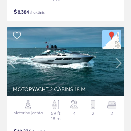
$
8,384
/naktinis
MOTORYACHT 2 CABINS 18 M
Motorinė jachta
59 ft
4
2
2
18 m