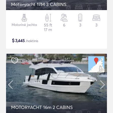
Motoryacht 17M 3 CABINS
Motorinė jachta
55 ft
6
3
3
17 m
$
3,445
/naktinis
MOTORYACHT 16m 2 CABINS