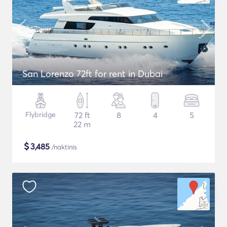
San Lorenzo 72ft for rent in Dubai
Flybridge
72 ft
8
4
5
22 m
$
3,485
/naktinis