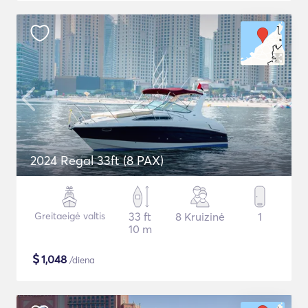
2024 Regal 33ft (8 PAX)
Greitaeigė valtis
33 ft
8 Kruizinė
1
10 m
$
1,048
/diena