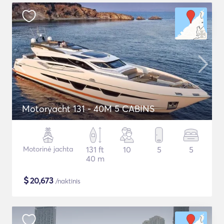
Motoryacht 131 - 40M 5 CABINS
Motorinė jachta
131 ft
10
5
5
40 m
$
20,673
/naktinis