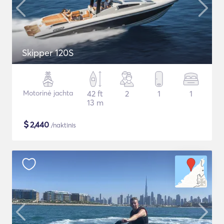
Skipper 120S
Motorinė jachta
42 ft
2
1
1
13 m
$
2,440
/naktinis