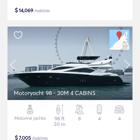
$
14,069
/naktinis
Motoryacht 98 - 30M 4 CABINS
Motorinė jachta
98 ft
8
4
4
30 m
$
7,005
/naktinis