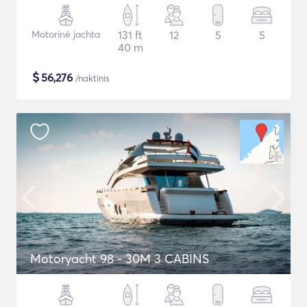
Motorinė jachta
131 ft
12
5
5
40 m
$
56,276
/naktinis
Motoryacht 98 - 30M 3 CABINS