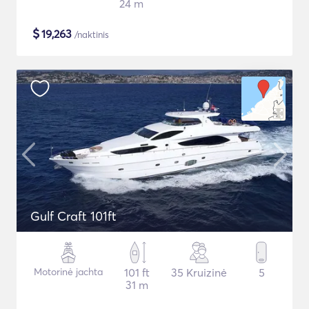
24 m
$
19,263
/naktinis
Gulf Craft 101ft
Motorinė jachta
101 ft
35 Kruizinė
5
31 m