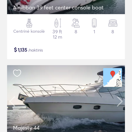
Alrubban 39 feet center console boat
Centrinė konsolė
39 ft
8
1
8
12 m
$
1,135
/naktinis
Majesty 44