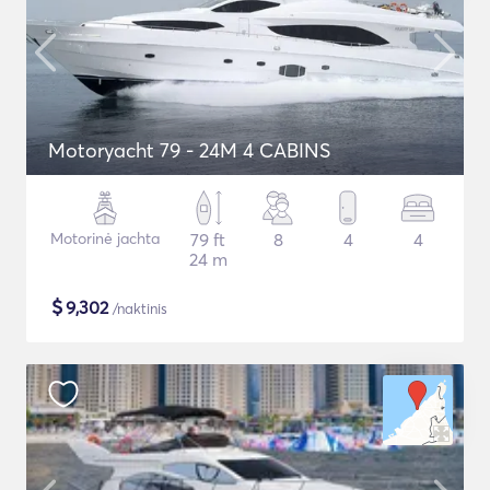
Motoryacht 79 - 24M 4 CABINS
Motorinė jachta
79 ft
8
4
4
24 m
$
9,302
/naktinis