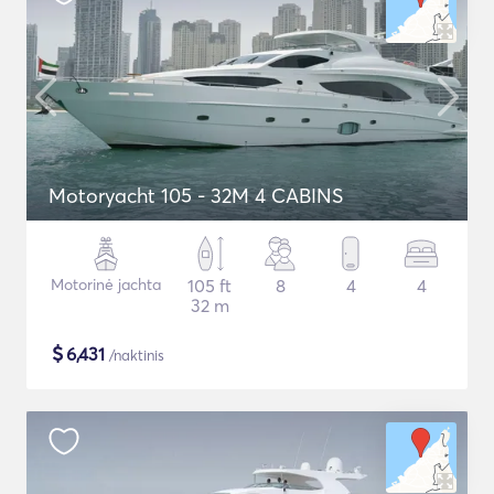
Motoryacht 105 - 32M 4 CABINS
Motorinė jachta
105 ft
8
4
4
32 m
$
6,431
/naktinis