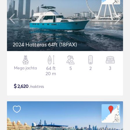
2024 Hatteras 64ft (18PAX)
Mega jachta
64 ft
5
2
3
20 m
$
2,620
/naktinis