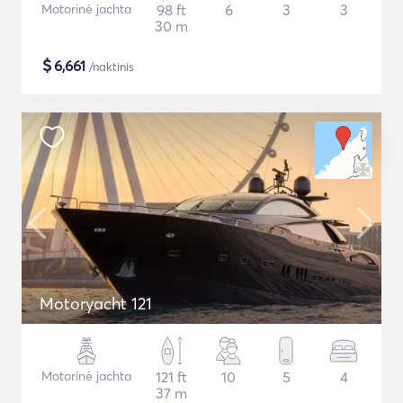
Motorinė jachta
98 ft
6
3
3
30 m
$
6,661
/naktinis
Motoryacht 121
Motorinė jachta
121 ft
10
5
4
37 m