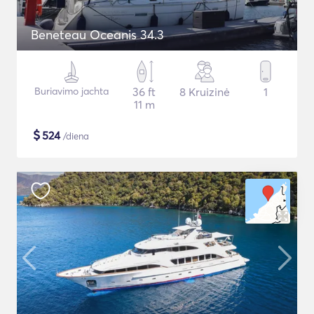
Beneteau Oceanis 34.3
Buriavimo jachta
36 ft
8 Kruizinė
1
11 m
$
524
/diena