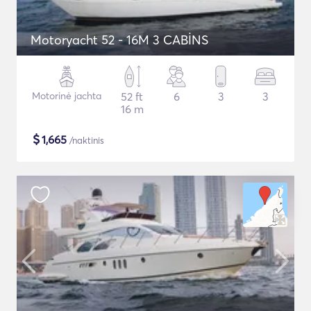
Motoryacht 52 - 16M 3 CABİNS
Motorinė jachta
52 ft
6
3
3
16 m
$
1,665
/naktinis