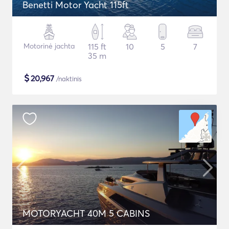
Benetti Motor Yacht 115ft
Motorinė jachta
115 ft
10
5
7
35 m
$
20,967
/naktinis
MOTORYACHT 40M 5 CABINS