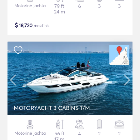
Motorinė jachta
79 ft
6
3
3
24 m
$
18,720
/naktinis
MOTORYACHT 3 CABINS 17M
Motorinė jachta
56 ft
4
2
2
17 m