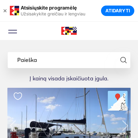
Atsisiųskite programėlę
×
ATIDARYTI
Užsisakykite greičiau ir lengviau
Paieška
Į kainą visada įskaičiuota įgula.