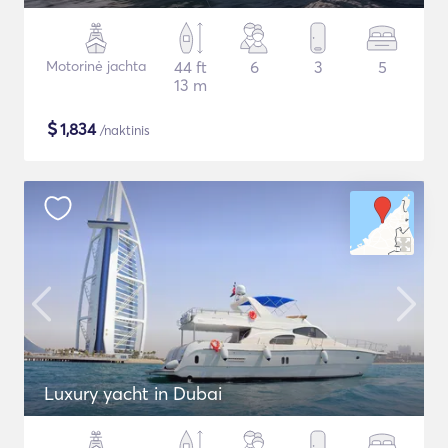
Motorinė jachta
44 ft
6
3
5
13 m
$
1,834
/naktinis
Luxury yacht in Dubai