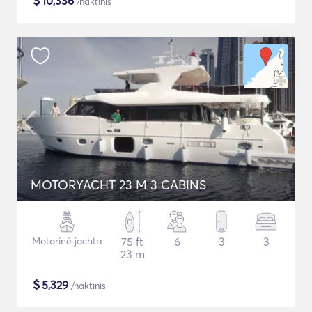
$
10,336
/naktinis
MOTORYACHT 23 M 3 CABINS
Motorinė jachta
75 ft
6
3
3
23 m
$
5,329
/naktinis