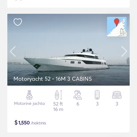
Motoryacht 52 - 16M 3 CABINS
Motorinė jachta
52 ft
6
3
3
16 m
$
1,550
/naktinis