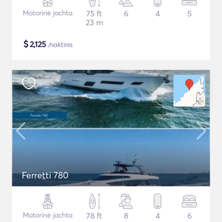
Motorinė jachta
75 ft
6
4
5
23 m
$
2,125
/naktinis
Ferretti 780
Motorinė jachta
78 ft
8
4
6