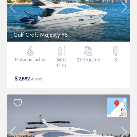
Gulf Craft Majesty 56
Motorinė jachta
56 ft
21 Kruizinė
3
17 m
$
2,882
/diena