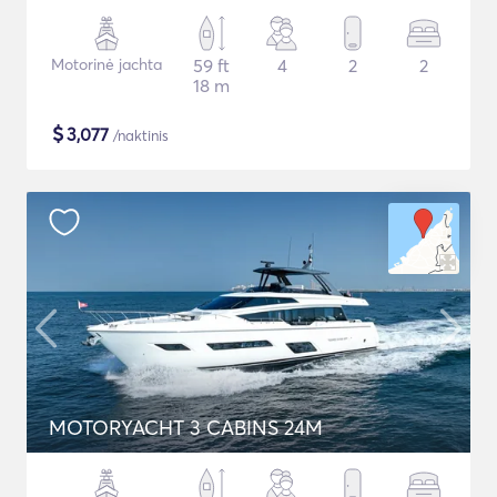
Motorinė jachta
59 ft
4
2
2
18 m
$
3,077
/naktinis
MOTORYACHT 3 CABINS 24M