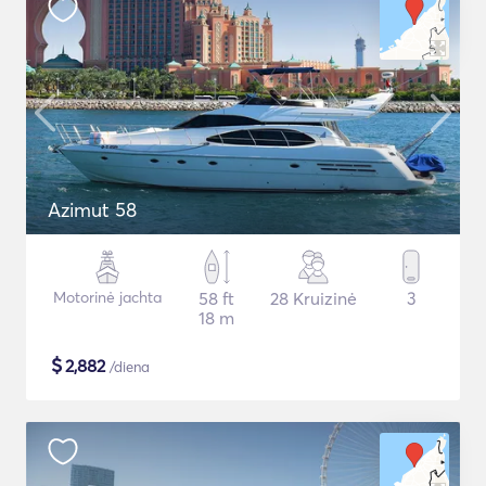
Azimut 58
Motorinė jachta
58 ft
28 Kruizinė
3
18 m
$
2,882
/diena