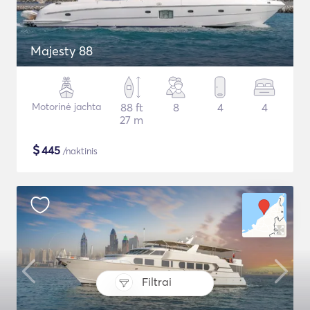
Majesty 88
Motorinė jachta
88 ft
8
4
4
27 m
$
445
/naktinis
Filtrai