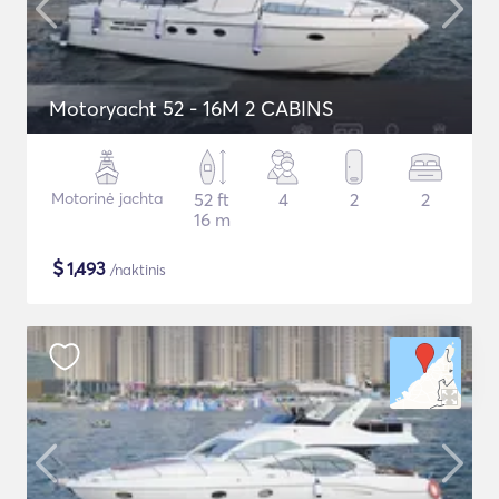
Motoryacht 52 - 16M 2 CABINS
Motorinė jachta
52 ft
4
2
2
16 m
$
1,493
/naktinis