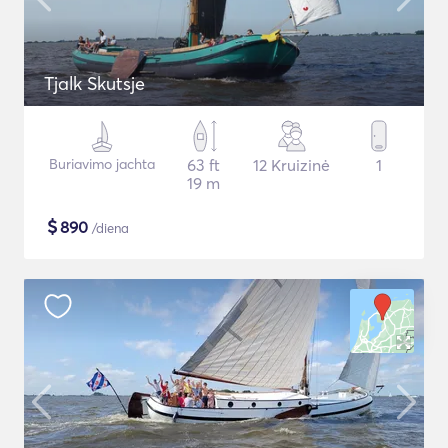
Tjalk Skutsje
Buriavimo jachta
63 ft
12 Kruizinė
1
19 m
$
890
/diena