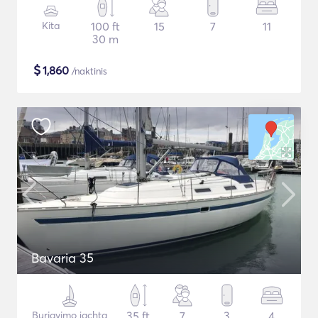
Kita
100 ft
15
7
11
30 m
$
1,860
/naktinis
Bavaria 35
Buriavimo jachta
35 ft
7
3
4