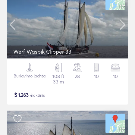
Werf Waspik Clipper 33
Buriavimo jachta
108 ft
28
10
10
33 m
$
1,263
/naktinis