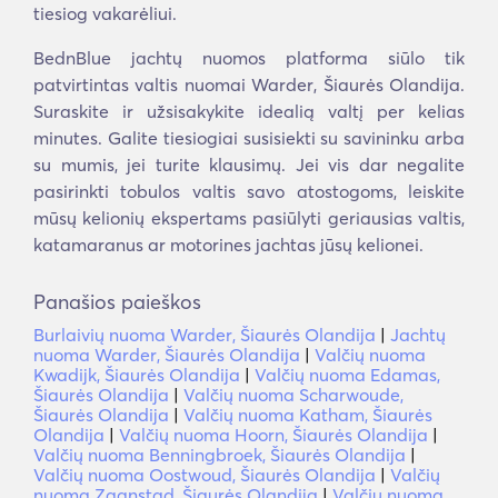
tiesiog vakarėliui.
BednBlue jachtų nuomos platforma siūlo tik
patvirtintas valtis nuomai Warder, Šiaurės Olandija.
Suraskite ir užsisakykite idealią valtį per kelias
minutes. Galite tiesiogiai susisiekti su savininku arba
su mumis, jei turite klausimų. Jei vis dar negalite
pasirinkti tobulos valtis savo atostogoms, leiskite
mūsų kelionių ekspertams pasiūlyti geriausias valtis,
katamaranus ar motorines jachtas jūsų kelionei.
Panašios paieškos
Burlaivių nuoma Warder, Šiaurės Olandija
|
Jachtų
nuoma Warder, Šiaurės Olandija
|
Valčių nuoma
Kwadijk, Šiaurės Olandija
|
Valčių nuoma Edamas,
Šiaurės Olandija
|
Valčių nuoma Scharwoude,
Šiaurės Olandija
|
Valčių nuoma Katham, Šiaurės
Olandija
|
Valčių nuoma Hoorn, Šiaurės Olandija
|
Valčių nuoma Benningbroek, Šiaurės Olandija
|
Valčių nuoma Oostwoud, Šiaurės Olandija
|
Valčių
nuoma Zaanstad, Šiaurės Olandija
|
Valčių nuoma