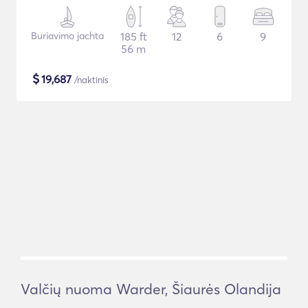
Buriavimo jachta
185 ft
12
6
9
56 m
$
19,687
/naktinis
Valčių nuoma Warder, Šiaurės Olandija