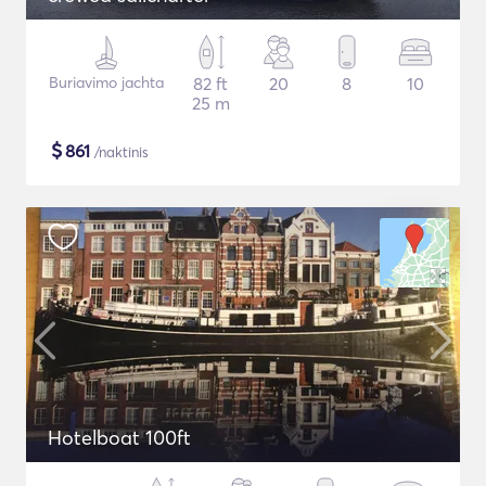
Buriavimo jachta
82 ft
20
8
10
25 m
$
861
/naktinis
Hotelboat 100ft