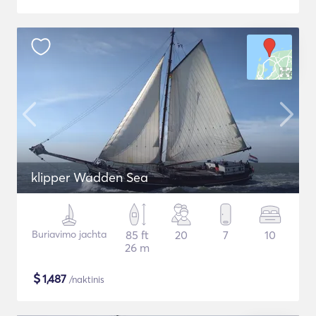
klipper Wadden Sea
Buriavimo jachta
85 ft
20
7
10
26 m
$
1,487
/naktinis