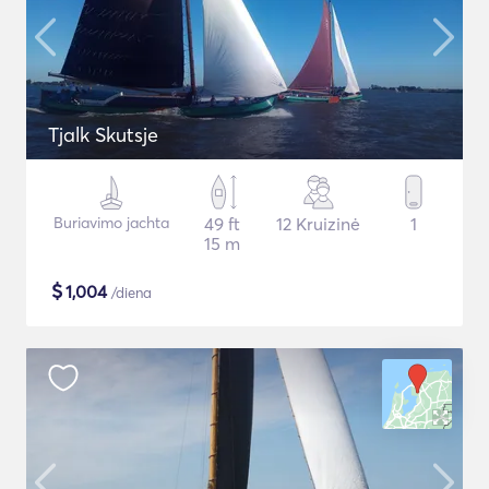
Tjalk Skutsje
Buriavimo jachta
49 ft
12 Kruizinė
1
15 m
$
1,004
/diena