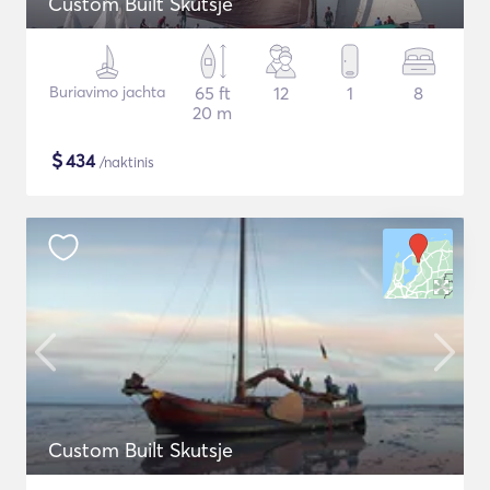
Custom Built Skutsje
Buriavimo jachta
65 ft
12
1
8
20 m
$
434
/naktinis
Custom Built Skutsje