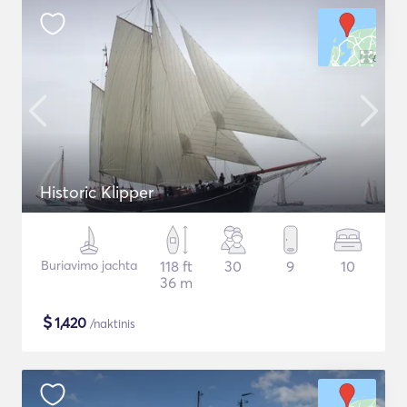
Historic Klipper
Buriavimo jachta
118 ft
30
9
10
36 m
$
1,420
/naktinis