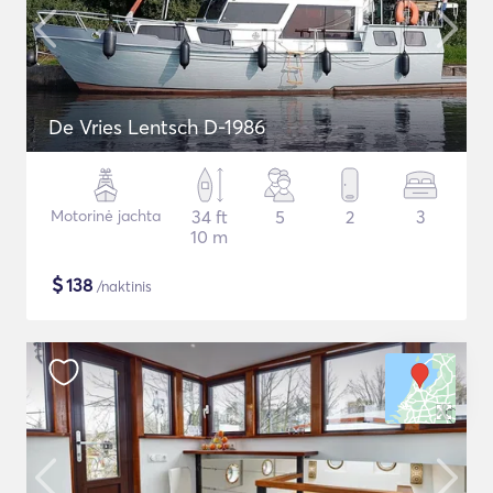
De Vries Lentsch D-1986
Motorinė jachta
34 ft
5
2
3
10 m
$
138
/naktinis