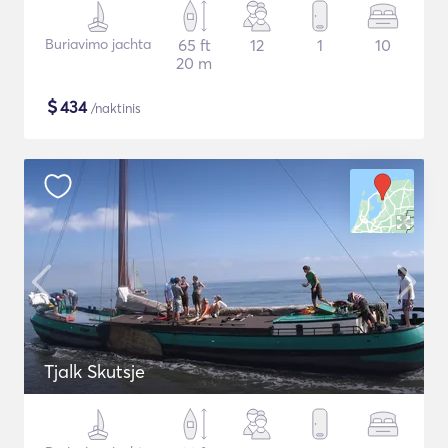
Buriavimo jachta
65 ft
12
1
10
20 m
$
434
/naktinis
Tjalk Skutsje