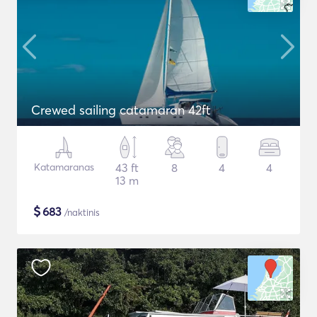
Crewed sailing catamaran 42ft
Katamaranas
43 ft
8
4
4
13 m
$
683
/naktinis