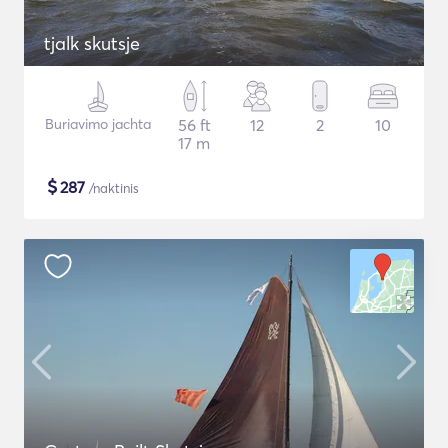
tjalk skutsje
Buriavimo jachta
56 ft
12
2
10
17 m
$
287
/naktinis