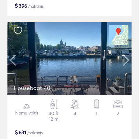
$
396
/naktinis
Houseboat 40
Namų valtis
40 ft
4
1
2
12 m
$
631
/naktinis