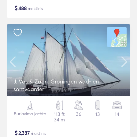
$
488
/naktinis
J. Vos & Zoon, Groningen wad- en
sontvaarder
Buriavimo jachta
113 ft
36
13
14
34 m
$
2,337
/naktinis