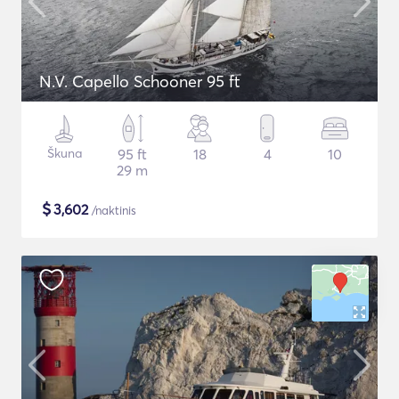
N.V. Capello Schooner 95 ft
Škuna
95 ft
18
4
10
29 m
$
3,602
/naktinis