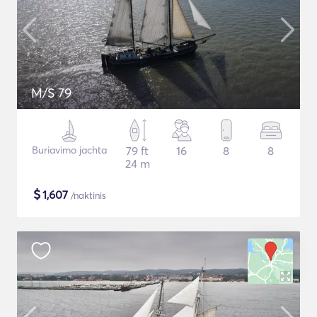
M/S 79
Buriavimo jachta
79 ft
16
8
8
24 m
$
1,607
/naktinis