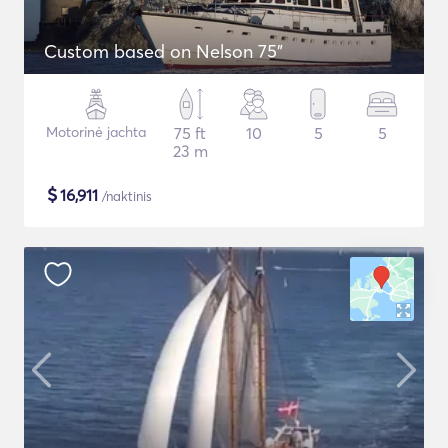
Custom based on Nelson 75"
Motorinė jachta
75 ft
10
5
5
23 m
$
16,911
/naktinis