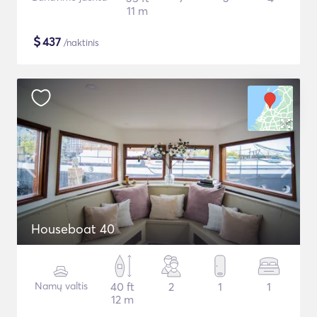
11 m
$
437
/naktinis
Houseboat 40
Namų valtis
40 ft
2
1
1
12 m