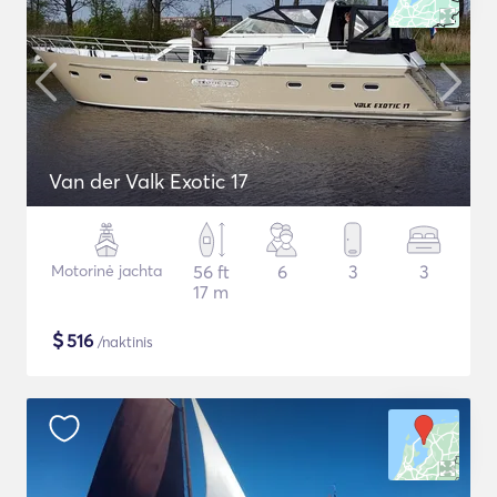
Van der Valk Exotic 17
Motorinė jachta
56 ft
6
3
3
17 m
$
516
/naktinis