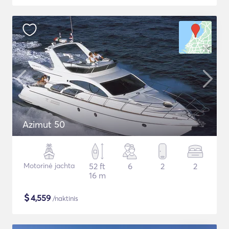
Azimut 50
Motorinė jachta
52 ft
6
2
2
16 m
$
4,559
/naktinis