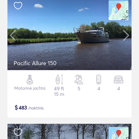
Pacific Allure 150
Motorinė jachta
49 ft
5
4
4
15 m
$
483
/naktinis