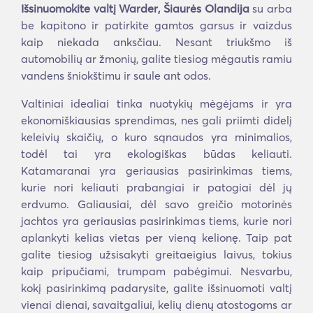
Išsinuomokite valtį Warder, Šiaurės Olandija
su arba
be kapitono ir patirkite gamtos garsus ir vaizdus
kaip niekada anksčiau. Nesant triukšmo iš
automobilių ar žmonių, galite tiesiog mėgautis ramiu
vandens šniokštimu ir saule ant odos.
Valtiniai idealiai tinka nuotykių mėgėjams ir yra
ekonomiškiausias sprendimas, nes gali priimti didelį
keleivių skaičių, o kuro sąnaudos yra minimalios,
todėl tai yra ekologiškas būdas keliauti.
Katamaranai yra geriausias pasirinkimas tiems,
kurie nori keliauti prabangiai ir patogiai dėl jų
erdvumo. Galiausiai, dėl savo greičio motorinės
jachtos yra geriausias pasirinkimas tiems, kurie nori
aplankyti kelias vietas per vieną kelionę. Taip pat
galite tiesiog užsisakyti greitaeigius laivus, tokius
kaip pripučiami, trumpam pabėgimui. Nesvarbu,
kokį pasirinkimą padarysite, galite išsinuomoti valtį
vienai dienai, savaitgaliui, kelių dienų atostogoms ar