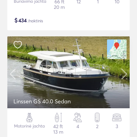
Buriavimo jachta
66 ft
12
1
10
20 m
$
434
/naktinis
Linssen GS 40.0 Sedan
Motorinė jachta
42 ft
4
2
3
13 m