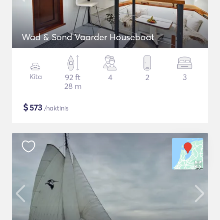
Wad & Sond Vaarder Houseboat
Kita
92 ft
4
2
3
28 m
$
573
/naktinis