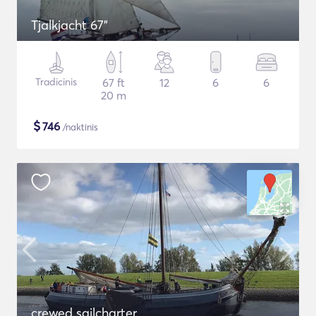
Tjalkjacht 67"
Tradicinis
67 ft
12
6
6
20 m
$
746
/naktinis
crewed sailcharter