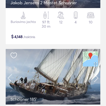
Jakob Jensens 2 Mastet Schonner
Buriavimo jachta
97 ft
12
4
10
30 m
$
4,148
/naktinis
Schooner 185'