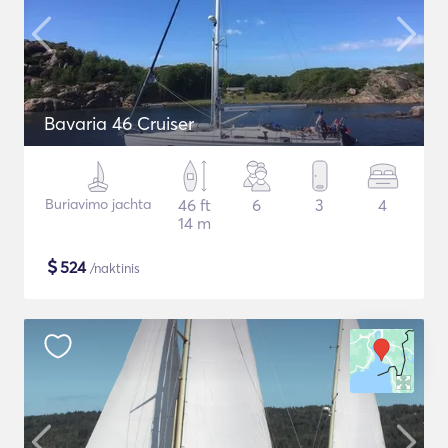
Bavaria 46 Cruiser
Buriavimo jachta
46 ft
6
3
4
14 m
$
524
/naktinis