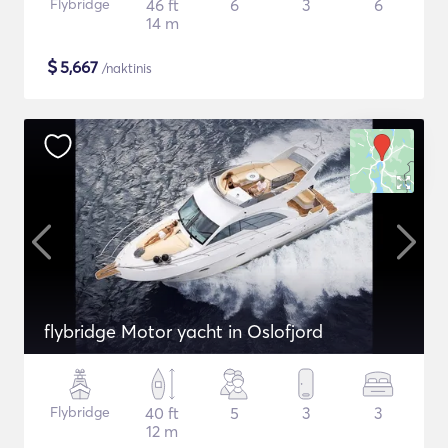
Flybridge
46 ft
6
3
6
14 m
$
5,667
/naktinis
flybridge Motor yacht in Oslofjord
Flybridge
40 ft
5
3
3
12 m