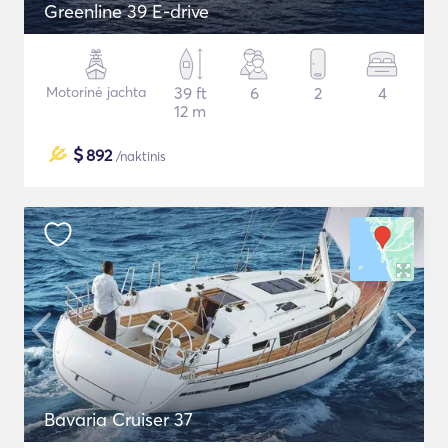
Greenline 39 E-drive
Motorinė jachta
39 ft
6
2
4
12 m
$
892
/naktinis
Bavaria Cruiser 37