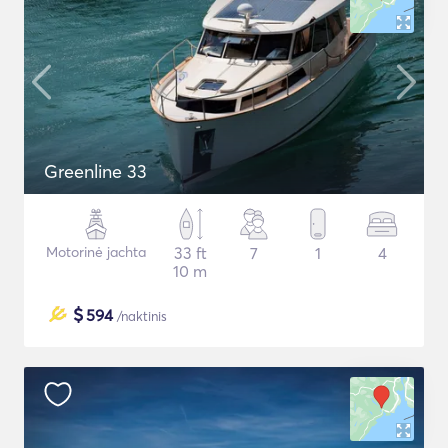
Greenline 33
Motorinė jachta
33 ft
7
1
4
10 m
$
594
/naktinis