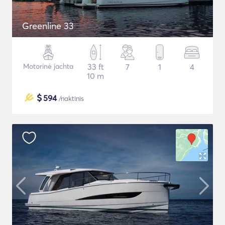
Greenline 33
Motorinė jachta
33 ft
7
1
4
10 m
$
594
/naktinis