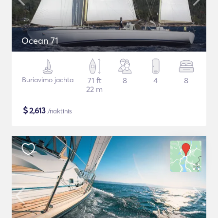
Ocean 71
Buriavimo jachta
71 ft
8
4
8
22 m
$
2,613
/naktinis