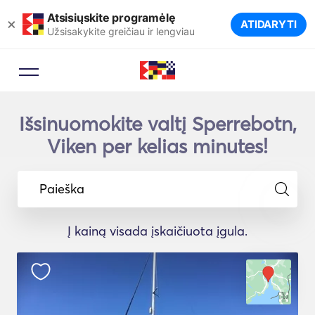
Atsisiųskite programėlę
×
ATIDARYTI
Užsisakykite greičiau ir lengviau
Išsinuomokite valtį Sperrebotn,
Viken per kelias minutes!
Paieška
Į kainą visada įskaičiuota įgula.