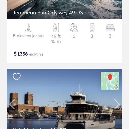
Jeanneau Sun Odyssey 49 DS
Buriavimo jachta
49 ft
6
3
3
15 m
$
1,356
/naktinis