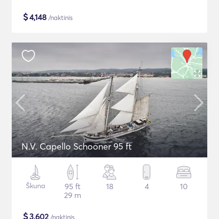
$
4,148
/naktinis
N.V. Capello Schooner 95 ft
Škuna
95 ft
18
4
10
29 m
$
3,602
/naktinis