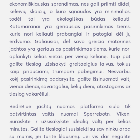
ekonomiškiausias sprendimas, nes gali priimti didelį
keleivių skaičių, o kuro sąnaudos yra minimalios,
todėl tai yra ekologiškas būdas keliauti.
Katamaranai yra geriausias pasirinkimas tiems,
kurie nori keliauti prabangiai ir patogiai dėl jų
erdvumo. Galiausiai, dėl savo greičio motorinės
jachtos yra geriausias pasirinkimas tiems, kurie nori
aplankyti kelias vietas per vieną kelionę. Taip pat
galite tiesiog užsisakyti greitaeigius laivus, tokius
kaip pripučiami, trumpam pabėgimui. Nesvarbu,
kokį pasirinkimą padarysite, galite išsinuomoti valtį
vienai dienai, savaitgaliui, kelių dienų atostogoms ar
tiesiog vakarėliui.
BednBlue jachtų nuomos platforma siūlo tik
patvirtintas valtis nuomai Sperrebotn, Viken.
Suraskite ir užsisakykite idealią valtį per kelias
minutes. Galite tiesiogiai susisiekti su savininku arba
su mumis, jei turite klausimų. Jei vis dar negalite