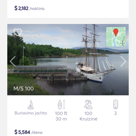
$
2,182
/naktinis
M/S 100
Buriavimo jachta
100 ft
100
3
30 m
Kruizinė
$
5,584
/diena