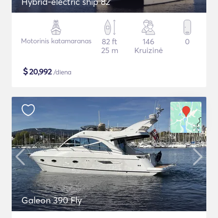
Hybrid-electric ship 82'
Motorinis katamaranas
82 ft
146
0
25 m
Kruizinė
$
20,992
/diena
Galeon 390 Fly