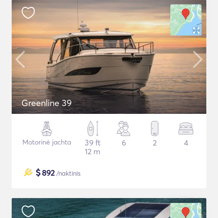
Greenline 39
Motorinė jachta
39 ft
6
2
4
12 m
$
892
/naktinis