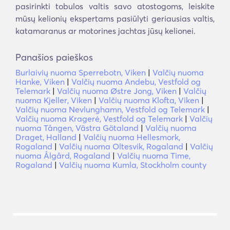
pasirinkti tobulos valtis savo atostogoms, leiskite
mūsų kelionių ekspertams pasiūlyti geriausias valtis,
katamaranus ar motorines jachtas jūsų kelionei.
Panašios paieškos
Burlaivių nuoma Sperrebotn, Viken
|
Valčių nuoma
Hanke, Viken
|
Valčių nuoma Andebu, Vestfold og
Telemark
|
Valčių nuoma Østre Jong, Viken
|
Valčių
nuoma Kjeller, Viken
|
Valčių nuoma Klofta, Viken
|
Valčių nuoma Nevlunghamn, Vestfold og Telemark
|
Valčių nuoma Kragerė, Vestfold og Telemark
|
Valčių
nuoma Tången, Västra Götaland
|
Valčių nuoma
Draget, Halland
|
Valčių nuoma Hellesmork,
Rogaland
|
Valčių nuoma Oltesvik, Rogaland
|
Valčių
nuoma Ålgård, Rogaland
|
Valčių nuoma Time,
Rogaland
|
Valčių nuoma Kumla, Stockholm county