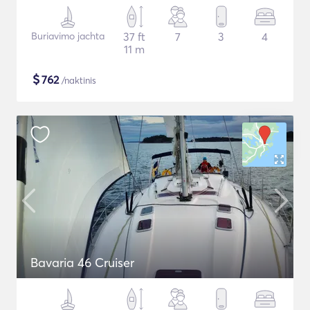
Buriavimo jachta
37 ft
7
3
4
11 m
$
762
/naktinis
Bavaria 46 Cruiser