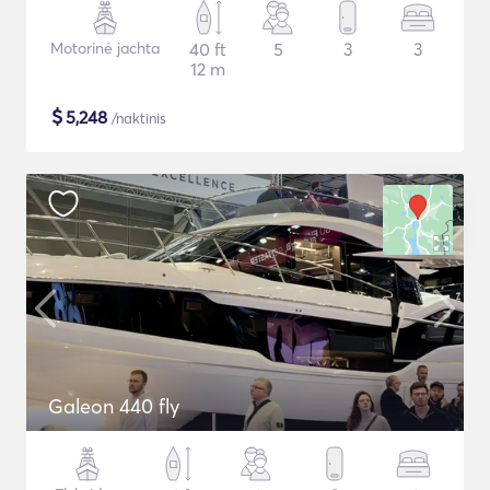
Motorinė jachta
40 ft
5
3
3
12 m
$
5,248
/naktinis
Galeon 440 fly