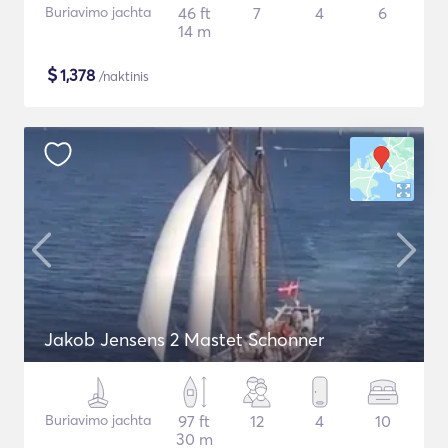
Buriavimo jachta
46 ft
7
4
6
14 m
$
1,378
/naktinis
Jakob Jensens 2 Mastet Schonner
Buriavimo jachta
97 ft
12
4
10
30 m