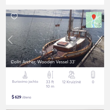
Colin Archer, Wooden Vessel 33'
Buriavimo jachta
33 ft
12 Kruizinė
0
10 m
$
629
/diena