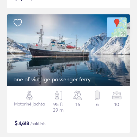
one of vintage passenger ferry
Motorinė jachta
95 ft
16
6
10
29 m
$
4,618
/naktinis