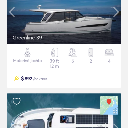
Greenline 39
Motorinė jachta
39 ft
6
2
4
12 m
$
892
/naktinis