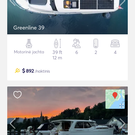
Greenline 39
Motorinė jachta
39 ft
6
2
4
12 m
$
892
/naktinis