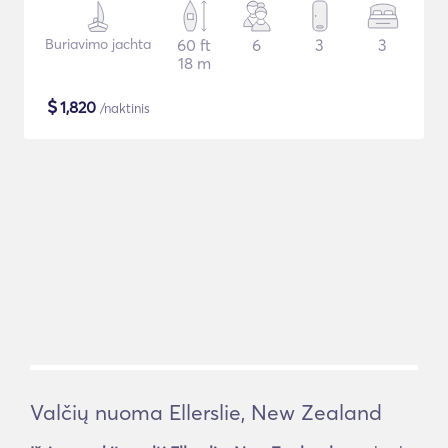
Buriavimo jachta
60 ft
6
3
3
18 m
$
1,820
/naktinis
Valčių nuoma Ellerslie, New Zealand