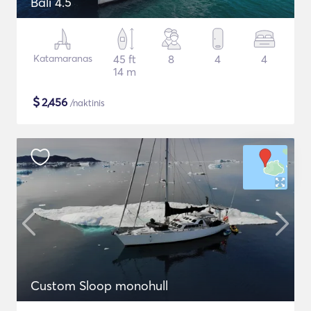
Bali 4.5
Katamaranas
45 ft
8
4
4
14 m
$
2,456
/naktinis
Custom Sloop monohull