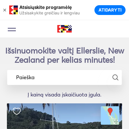
Atsisiųskite programėlę
×
ATIDARYTI
Užsisakykite greičiau ir lengviau
Išsinuomokite valtį Ellerslie, New
Zealand per kelias minutes!
Paieška
Į kainą visada įskaičiuota įgula.