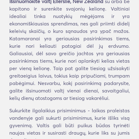
Išsinuomokite valtį Ellerslie, New Zealand
su arba be
kapitono ir surenkite svajonių kelionę. Valtiniai
idealiai tinka nuotykių mėgėjams ir yra
ekonomiškiausias sprendimas, nes gali priimti didelį
keleivių skaičių, o kuro sąnaudos yra ypač mažos.
Katamaranai yra geriausias pasirinkimas tiems,
kurie nori keliauti patogiai dėl jų erdvumo.
Galiausiai, dėl savo greičio jachtos yra geriausias
pasirinkimas tiems, kurie nori aplankyti kelias vietas
per vieną kelionę. Taip pat galite tiesiog užsisakyti
greitaeigius laivus, tokius kaip pripučiami, trumpam
pabėgimui. Nesvarbu, kokį pasirinkimą padarysite,
galite išsinuomoti valtį vienai dienai, savaitgaliui,
kelių dienų atostogoms ar tiesiog vakarėliui.
Sukurkite ilgalaikius prisiminimus - laikas praleistas
vandenyje gali sukurti prisiminimus, kurie išliks visą
gyvenimą. Valtis gali būti puikus būdas tyrinėti
naujas vietas ir susirasti draugų, kurie liks su jumis