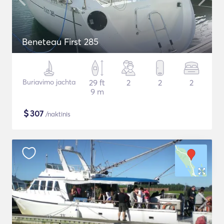
Beneteau First 285
Buriavimo jachta
29 ft
2
2
2
9 m
$
307
/naktinis