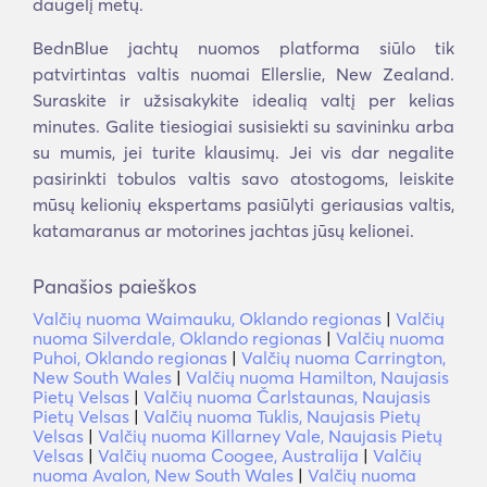
daugelį metų.
BednBlue jachtų nuomos platforma siūlo tik
patvirtintas valtis nuomai Ellerslie, New Zealand.
Suraskite ir užsisakykite idealią valtį per kelias
minutes. Galite tiesiogiai susisiekti su savininku arba
su mumis, jei turite klausimų. Jei vis dar negalite
pasirinkti tobulos valtis savo atostogoms, leiskite
mūsų kelionių ekspertams pasiūlyti geriausias valtis,
katamaranus ar motorines jachtas jūsų kelionei.
Panašios paieškos
Valčių nuoma Waimauku, Oklando regionas
|
Valčių
nuoma Silverdale, Oklando regionas
|
Valčių nuoma
Puhoi, Oklando regionas
|
Valčių nuoma Carrington,
New South Wales
|
Valčių nuoma Hamilton, Naujasis
Pietų Velsas
|
Valčių nuoma Čarlstaunas, Naujasis
Pietų Velsas
|
Valčių nuoma Tuklis, Naujasis Pietų
Velsas
|
Valčių nuoma Killarney Vale, Naujasis Pietų
Velsas
|
Valčių nuoma Coogee, Australija
|
Valčių
nuoma Avalon, New South Wales
|
Valčių nuoma