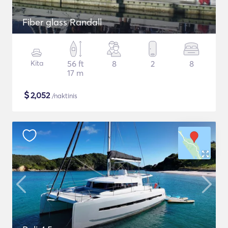
Fiber glass Randall
Kita
56 ft
8
2
8
17 m
$
2,052
/naktinis