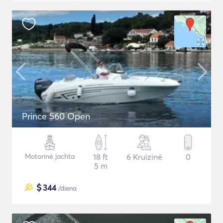
Prince 560 Open
Motorinė jachta
18 ft
6 Kruizinė
0
5 m
$
344
/diena