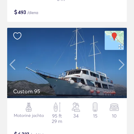
$
493
/diena
Custom 95
Motorinė jachta
95 ft
34
15
10
29 m