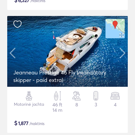
$
6,327
/naktinis
Jeanneau Prestige 46 Fly (mandatory
skipper - paid extra)
Motorinė jachta
46 ft
8
3
4
14 m
$
1,877
/naktinis