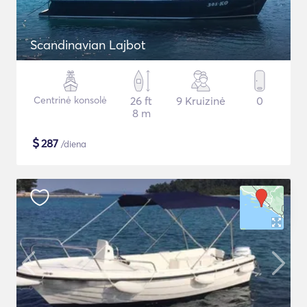
Scandinavian Lajbot
Centrinė konsolė
26 ft
9 Kruizinė
0
8 m
$
287
/diena