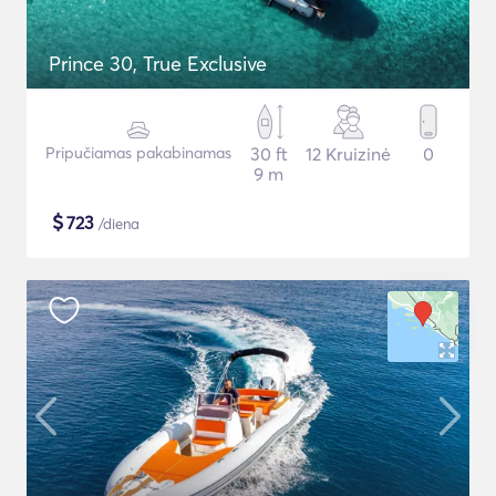
Prince 30, True Exclusive
Pripučiamas pakabinamas
30 ft
12 Kruizinė
0
9 m
$
723
/diena