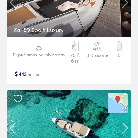
Zar 59 Sport Luxury
Pripučiamas pakabinamas
20 ft
8 Kruizinė
0
6 m
$
442
/diena