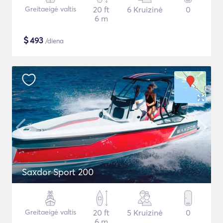
Greitaeigė valtis
20 ft
6 Kruizinė
0
6 m
$
493
/diena
Saxdor Sport 200
Greitaeigė valtis
20 ft
5 Kruizinė
0
6 m