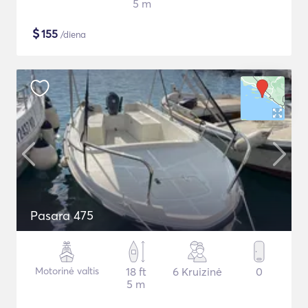
5 m
$
155
/diena
Pasara 475
Motorinė valtis
18 ft
6 Kruizinė
0
5 m