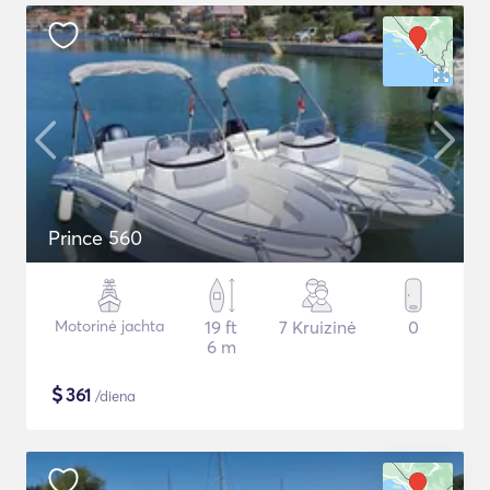
Prince 560
Motorinė jachta
19 ft
7 Kruizinė
0
6 m
$
361
/diena