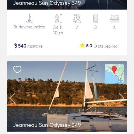
Jeanneau Sun Odyssey 349
Buriavimo jachta
34 ft
7
3
4
10 m
$
540
5.0
/naktinis
(3
atsiliepimai
)
Jeanneau Sun Odyssey 349