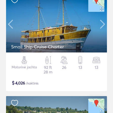
Small Ship Cruise Charter
Motorinė jachta
92 ft
26
13
13
28 m
$
4,026
/naktinis