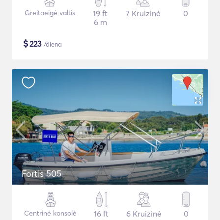
Greitaeigė valtis
19 ft
7 Kruizinė
0
6 m
$
223
/diena
Fortis 505
Centrinė konsolė
16 ft
6 Kruizinė
0