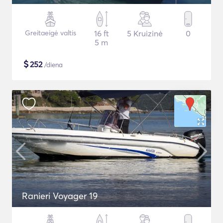
Greitaeigė valtis
16 ft
5 Kruizinė
0
5 m
$
252
/diena
Ranieri Voyager 19