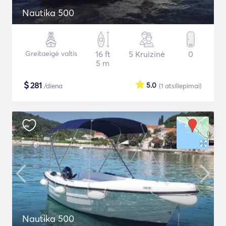
Nautika 500
Greitaeigė valtis
16 ft
5 Kruizinė
0
5 m
$
281
5.0
/diena
(1
atsiliepimai
)
Nautika 500