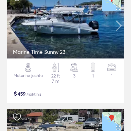
Marine Time Sunny 23
Motorinė jachta
22 ft
3
1
1
7 m
$
459
/naktinis