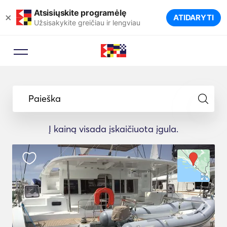
Atsisiųskite programėlę
×
ATIDARYTI
Užsisakykite greičiau ir lengviau
Paieška
Į kainą visada įskaičiuota įgula.