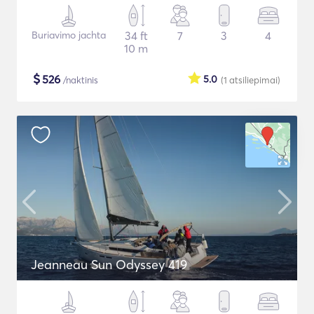
Buriavimo jachta
34 ft
7
3
4
10 m
$
526
5.0
/naktinis
(1
atsiliepimai
)
Jeanneau Sun Odyssey 419