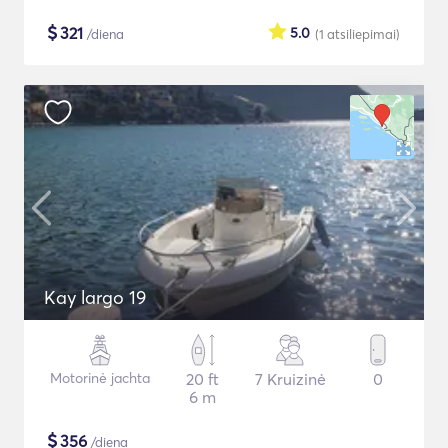
$
321
5.0
/diena
(1
atsiliepimai
)
Kay largo 19
Motorinė jachta
20 ft
7 Kruizinė
0
6 m
$
356
/diena