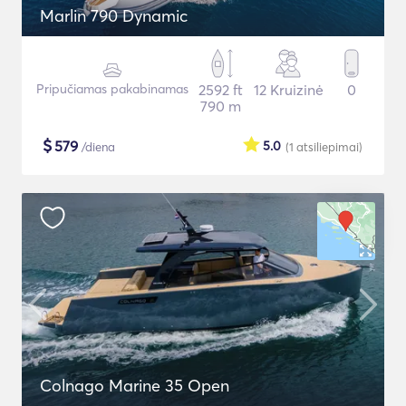
Marlin 790 Dynamic
Pripučiamas pakabinamas
2592 ft
12 Kruizinė
0
790 m
$
579
5.0
/diena
(1
atsiliepimai
)
Colnago Marine 35 Open