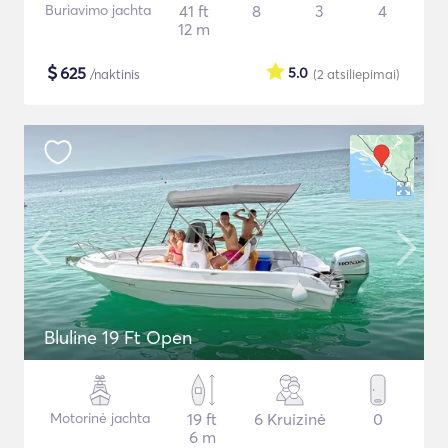
Buriavimo jachta
41 ft
8
3
4
12 m
$
625
5.0
/naktinis
(2
atsiliepimai
)
Bluline 19 Ft Open
Motorinė jachta
19 ft
6 Kruizinė
0
6 m