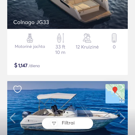
Colnago JG33
Motorinė jachta
33 ft
12 Kruizinė
0
10 m
$
1,147
/diena
Filtrai