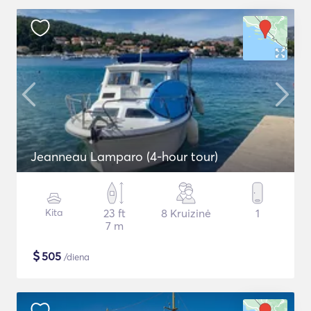
Jeanneau Lamparo (4-hour tour)
Kita
23 ft
8 Kruizinė
1
7 m
$
505
/diena