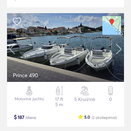
Prince 490
Motorinė jachta
17 ft
5 Kruizinė
0
5 m
$
187
5.0
/diena
(2
atsiliepimai
)