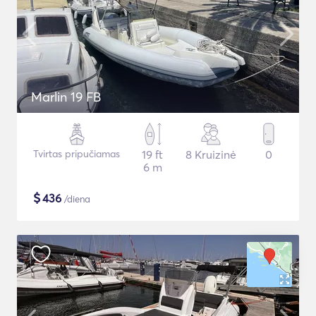
Marlin 19 FB
Tvirtas pripučiamas
19 ft
8 Kruizinė
0
6 m
$
436
/diena