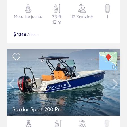
Motorinė jachta
39 ft
12 Kruizinė
1
12 m
$
1,148
/diena
Saxdor Sport 200 Pro