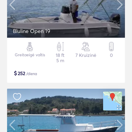
Bluline Open 19
Greitaeigė valtis
18 ft
7 Kruizinė
0
5 m
$
252
/diena