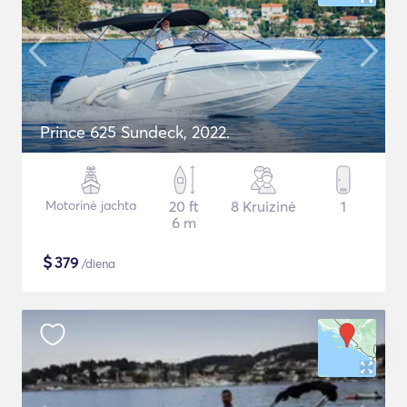
Prince 625 Sundeck, 2022.
Motorinė jachta
20 ft
8 Kruizinė
1
6 m
$
379
/diena