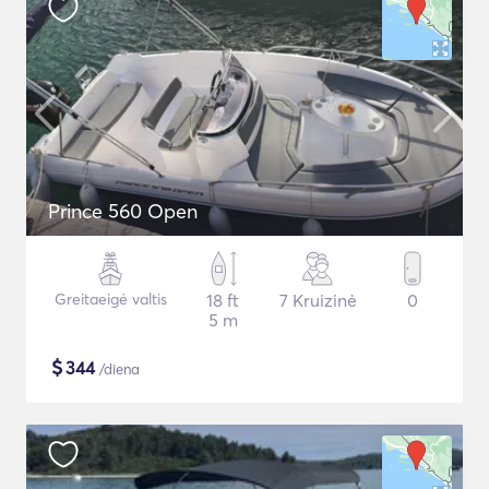
Prince 560 Open
Greitaeigė valtis
18 ft
7 Kruizinė
0
5 m
$
344
/diena