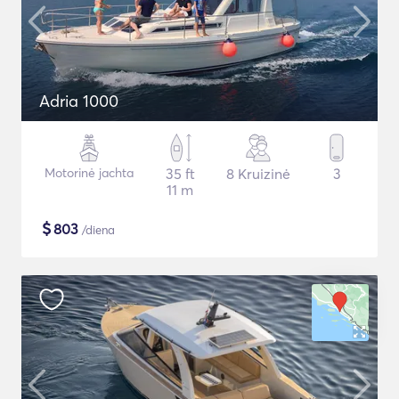
Adria 1000
Motorinė jachta
35 ft
8 Kruizinė
3
11 m
$
803
/diena