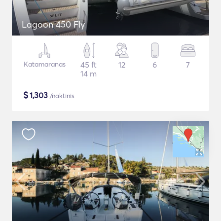
Lagoon 450 Fly
Katamaranas
45 ft
12
6
7
14 m
$
1,303
/naktinis