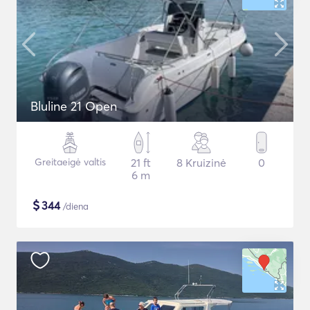
Bluline 21 Open
Greitaeigė valtis
21 ft
8 Kruizinė
0
6 m
$
344
/diena