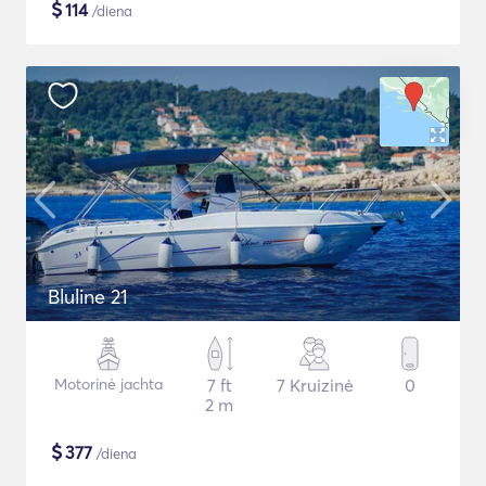
$
114
/diena
Bluline 21
Motorinė jachta
7 ft
7 Kruizinė
0
2 m
$
377
/diena