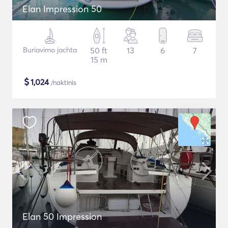
Elan Impression 50
Buriavimo jachta
50 ft
13
6
7
15 m
$
1,024
/naktinis
Elan 50 Impression