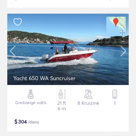
Yacht 650 WA Suncruiser
Greitaeigė valtis
21 ft
8 Kruizinė
1
6 m
$
304
/diena