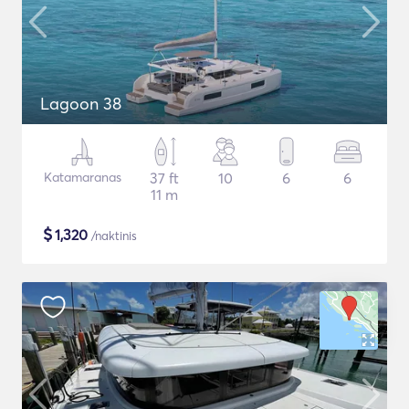
Lagoon 38
Katamaranas
37 ft
10
6
6
11 m
$
1,320
/naktinis