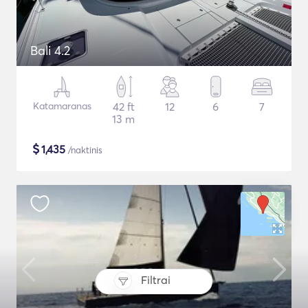
Bali 4.2
Katamaranas
42 ft
12
6
7
13 m
$
1,435
/naktinis
Filtrai