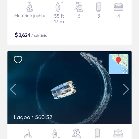
Motorinė jachta
55 ft
6
3
4
17 m
$
2,624
/naktinis
Lagoon 560 S2