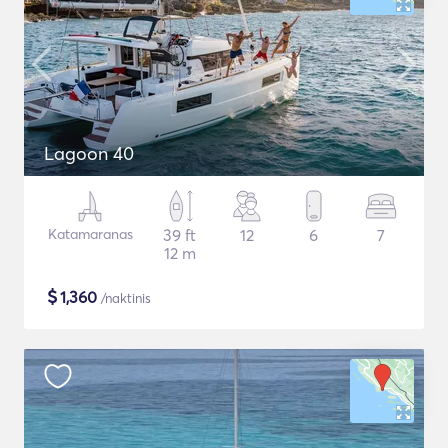
Lagoon 40
Katamaranas
39 ft
12
6
7
12 m
$
1,360
/naktinis