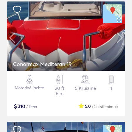
Conormax Mediteran 19
Motorinė jachta
20 ft
5 Kruizinė
1
6 m
$
310
5.0
/diena
(2
atsiliepimai
)