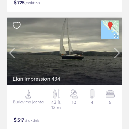
$
725
/naktinis
Elan Impression 434
Buriavimo jachta
43 ft
10
4
5
13 m
$
517
/naktinis