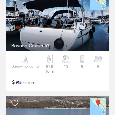
Bavaria Cruiser 51
Buriavimo jachta
51 ft
10
5
5
16 m
$
915
/naktinis