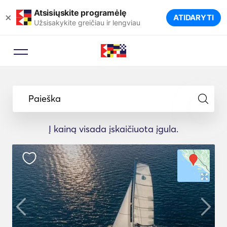
Atsisiųskite programėlę
×
ATIDARYTI
Užsisakykite greičiau ir lengviau
Paieška
Į kainą visada įskaičiuota įgula.