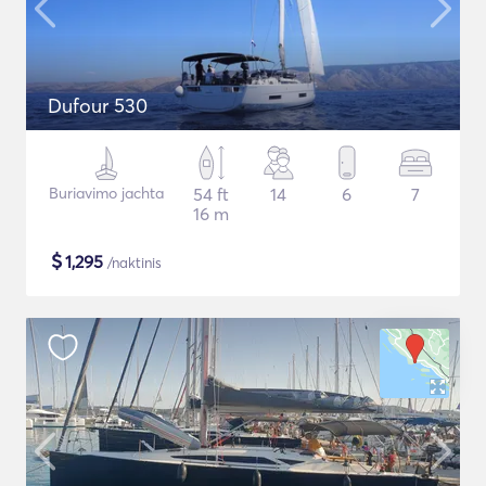
Dufour 530
Buriavimo jachta
54 ft
14
6
7
16 m
$
1,295
/naktinis