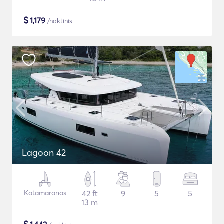
$
1,179
/naktinis
Lagoon 42
Katamaranas
42 ft
9
5
5
13 m