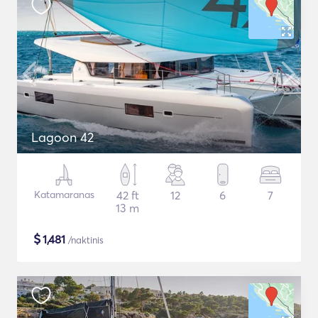
Lagoon 42
Katamaranas
42 ft
12
6
7
13 m
$
1,481
/naktinis