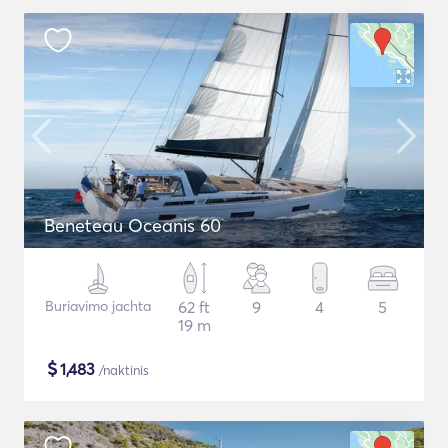
Beneteau Oceanis 60
Buriavimo jachta
62 ft
9
4
5
19 m
$
1,483
/naktinis