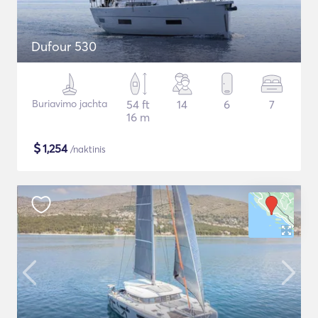
Dufour 530
Buriavimo jachta
54 ft
14
6
7
16 m
$
1,254
/naktinis