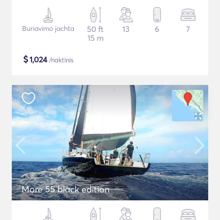
Buriavimo jachta
50 ft
13
6
7
15 m
$
1,024
/naktinis
More 55 black edition