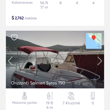
Katamaranas
56 ft
8
4
4
17 m
$
2,762
/naktinis
Orizzonti Salmeri Syros 190
Motorinė jachta
19 ft
7 Kruizinė
0
6 m