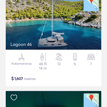
Lagoon 46
Katamaranas
46 ft
12
6
7
14 m
$
1,607
/naktinis