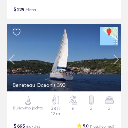
$
229
/diena
Beneteau Oceanis 393
Buriavimo jachta
38 ft
6
3
3
12 m
$
695
5.0
/naktinis
(1
atsiliepimai
)