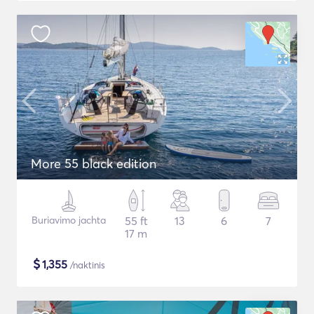
More 55 black edition
Buriavimo jachta
55 ft
13
6
7
17 m
$
1,355
/naktinis