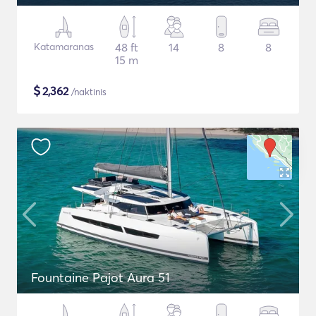
Katamaranas
48 ft
14
8
8
15 m
$
2,362
/naktinis
Fountaine Pajot Aura 51