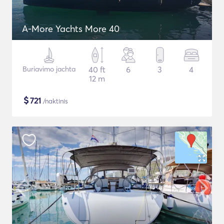
A-More Yachts More 40
Buriavimo jachta
40 ft
6
3
4
12 m
$
721
/naktinis