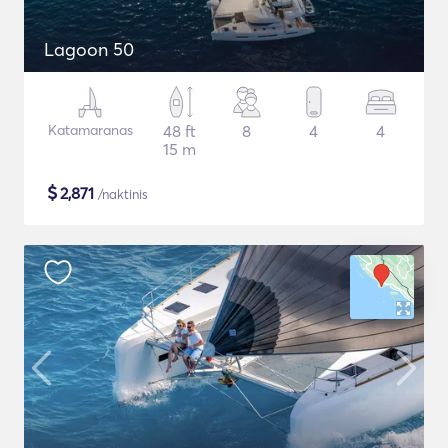
Lagoon 50
Katamaranas
48 ft
8
4
4
15 m
$
2,871
/naktinis