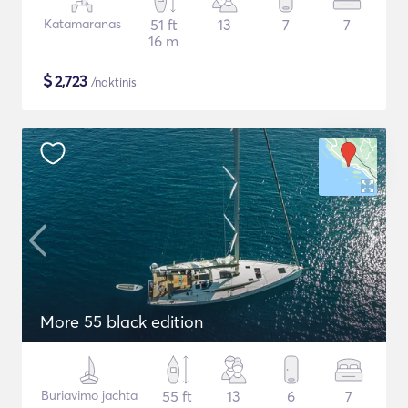
Katamaranas
51 ft
13
7
7
16 m
$
2,723
/naktinis
More 55 black edition
Buriavimo jachta
55 ft
13
6
7