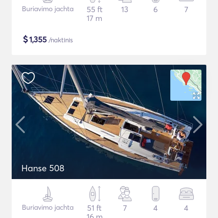
Buriavimo jachta
55 ft
13
6
7
17 m
$
1,355
/naktinis
Hanse 508
Buriavimo jachta
51 ft
7
4
4
16 m