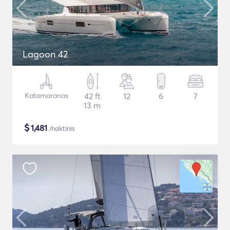
Lagoon 42
Katamaranas
42 ft
12
6
7
13 m
$
1,481
/naktinis