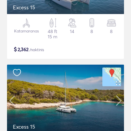
Excess 15
Katamaranas
48 ft
14
8
8
15 m
$
2,362
/naktinis
Excess 15