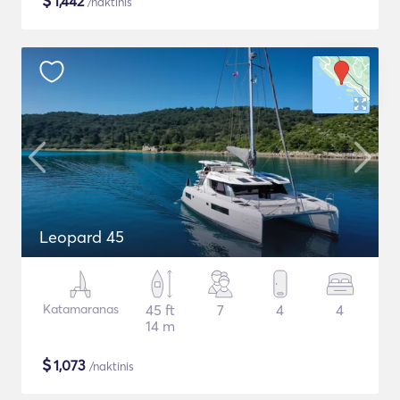
$
1,442
/naktinis
Leopard 45
Katamaranas
45 ft
7
4
4
14 m
$
1,073
/naktinis