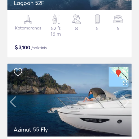
Lagoon 52F
Katamaranas
52 ft
8
5
5
16 m
$
3,100
/naktinis
Azimut 55 Fly