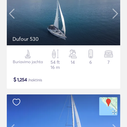
Dufour 530
Buriavimo jachta
54 ft
14
6
7
16 m
$
1,254
/naktinis