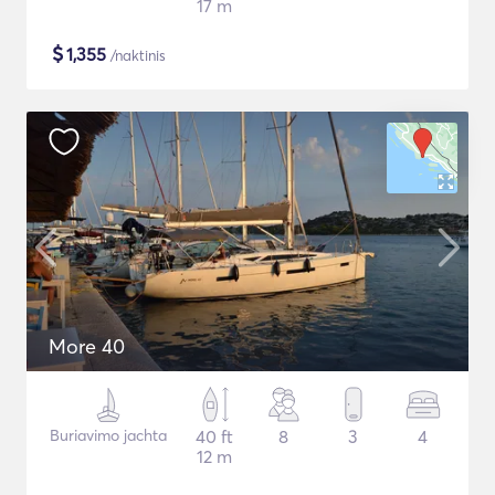
17 m
$
1,355
/naktinis
More 40
Buriavimo jachta
40 ft
8
3
4
12 m