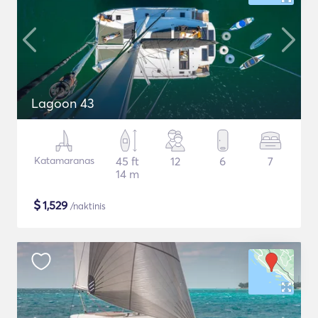
Lagoon 43
Katamaranas
45 ft
12
6
7
14 m
$
1,529
/naktinis