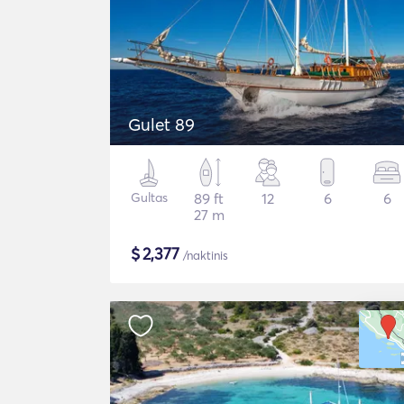
Gulet 89
Gultas
89 ft
12
6
6
27 m
$
2,377
/naktinis