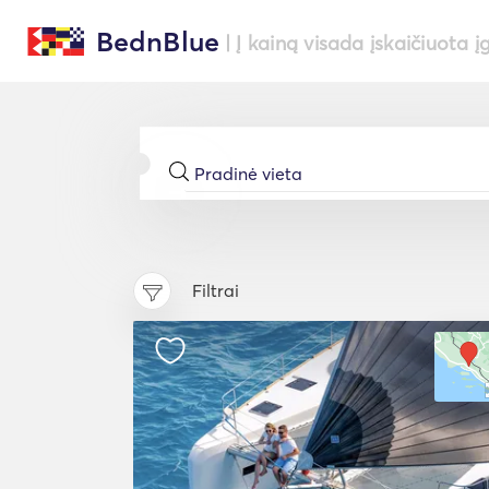
BednBlue
| Į kainą visada įskaičiuota į
Filtrai