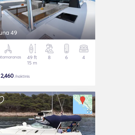
una 49
tamaranas
49 ft
8
6
4
15 m
$
2,460
/naktinis