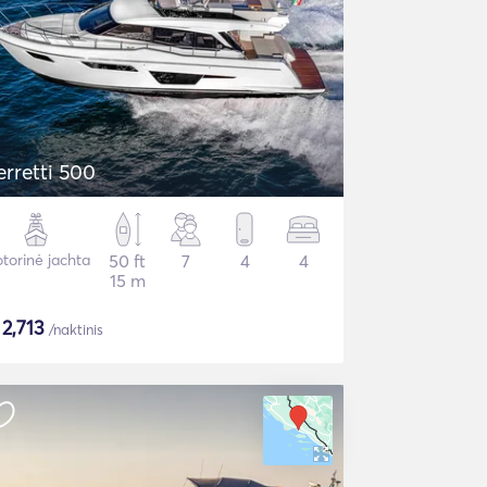
erretti 500
torinė jachta
50 ft
7
4
4
15 m
$
2,713
/naktinis