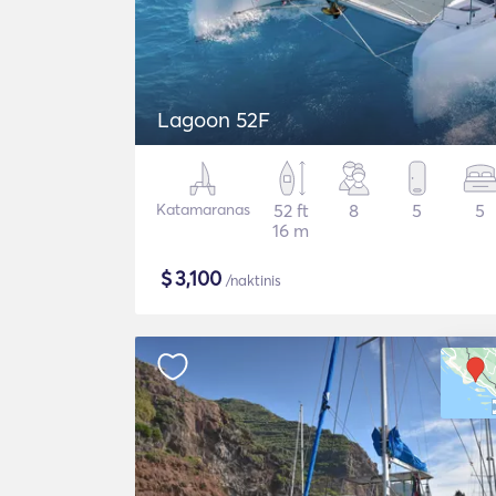
Lagoon 52F
Katamaranas
52 ft
8
5
5
16 m
$
3,100
/naktinis