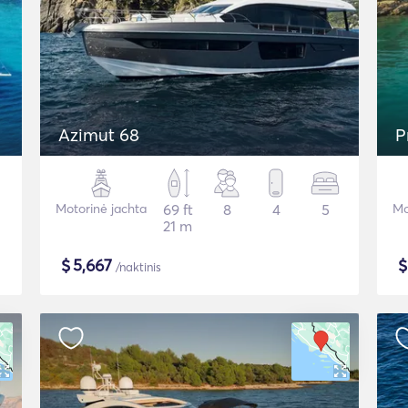
Azimut 68
P
Motorinė jachta
69 ft
8
4
5
Mo
21 m
$
5,667
/naktinis