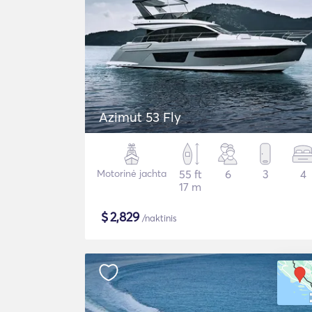
Azimut 53 Fly
Motorinė jachta
55 ft
6
3
4
17 m
$
2,829
/naktinis