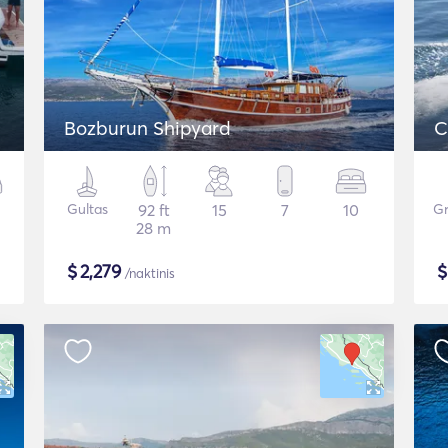
Bozburun Shipyard
C
Gultas
92 ft
15
7
10
Gr
28 m
$
2,279
/naktinis