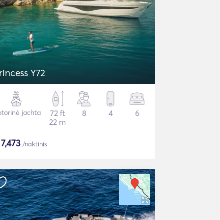
rincess Y72
torinė jachta
72 ft
8
4
6
22 m
$
7,473
/naktinis