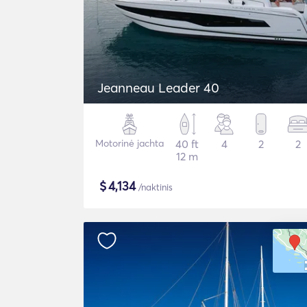
Jeanneau Leader 40
Motorinė jachta
40 ft
4
2
2
12 m
$
4,134
/naktinis