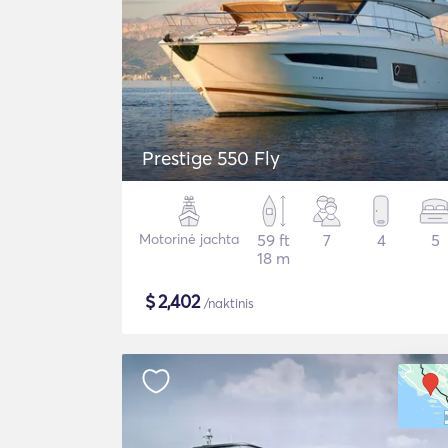
Prestige 550 Fly
Motorinė jachta
59 ft
7
4
5
18 m
$
2,402
/naktinis