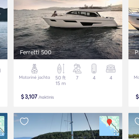
Ferretti 500
P
Motorinė jachta
50 ft
7
4
4
Mo
15 m
$
3,107
/naktinis