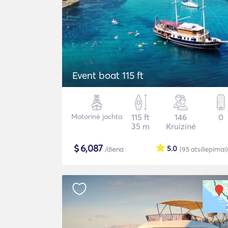
Event boat 115 ft
Motorinė jachta
115 ft
146
0
35 m
Kruizinė
$
6,087
5.0
/diena
(95
atsiliepimai
)