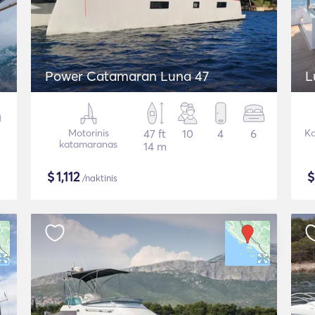
Power Catamaran Luna 47
L
Motorinis
47 ft
10
4
6
Ka
katamaranas
14 m
$
1,112
/naktinis