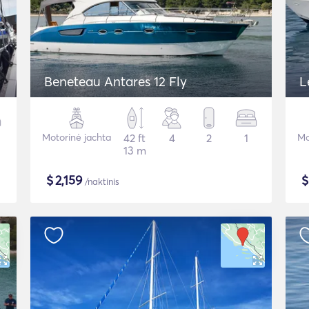
Beneteau Antares 12 Fly
L
Motorinė jachta
42 ft
4
2
1
Mo
13 m
$
2,159
/naktinis