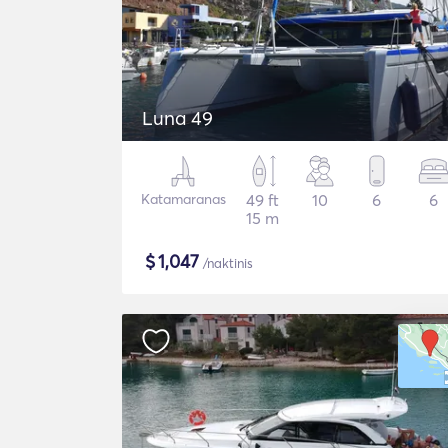
Luna 49
Katamaranas
49 ft
10
6
6
15 m
$
1,047
/naktinis