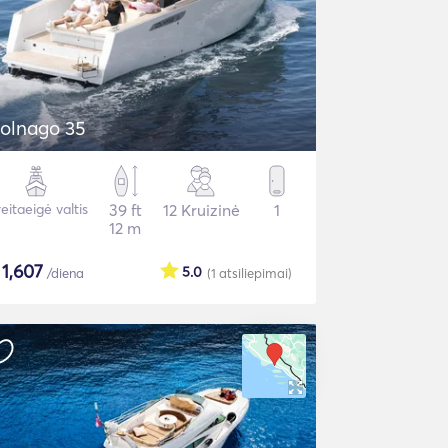
olnago 35
eitaeigė valtis
39 ft
12 Kruizinė
1
12 m
$
1,607
5.0
/diena
(1
atsiliepimai
)