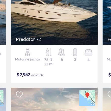
Predator 72
F
Motorinė jachta
73 ft
6
3
4
Mo
22 m
$
2,952
/naktinis