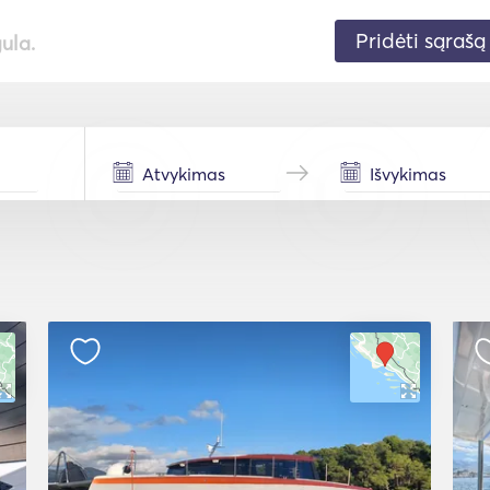
Pridėti sąrašą
gula.