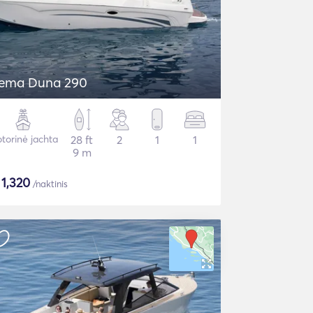
ema Duna 290
torinė jachta
28 ft
2
1
1
9 m
$
1,320
/naktinis