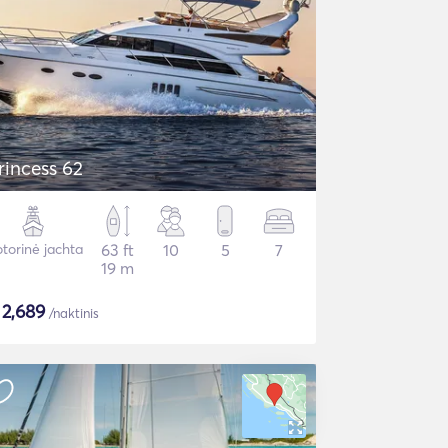
rincess 62
torinė jachta
63 ft
10
5
7
19 m
$
2,689
/naktinis