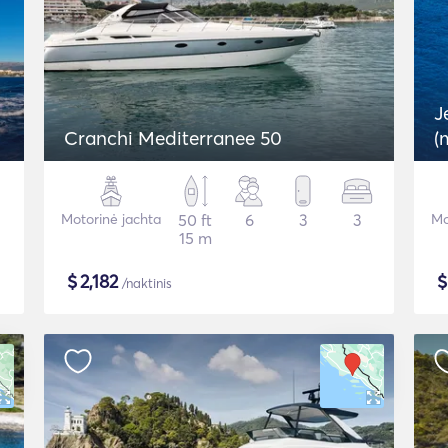
J
Cranchi Mediterranee 50
(
Motorinė jachta
50 ft
6
3
3
Mo
15 m
$
2,182
/naktinis