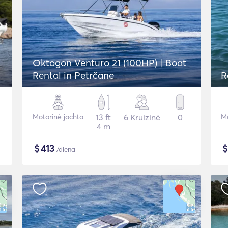
Oktogon Venturo 21 (100HP) | Boat
Rental in Petrčane
R
Motorinė jachta
13 ft
6 Kruizinė
0
Mo
4 m
$
413
/diena