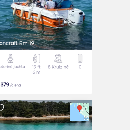
ancraft Rm 19
torinė jachta
19 ft
8 Kruizinė
0
6 m
$
379
/diena