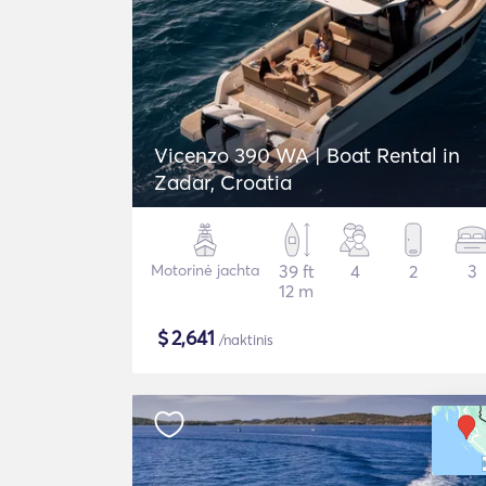
Vicenzo 390 WA | Boat Rental in
Zadar, Croatia
Motorinė jachta
39 ft
4
2
3
12 m
$
2,641
/naktinis