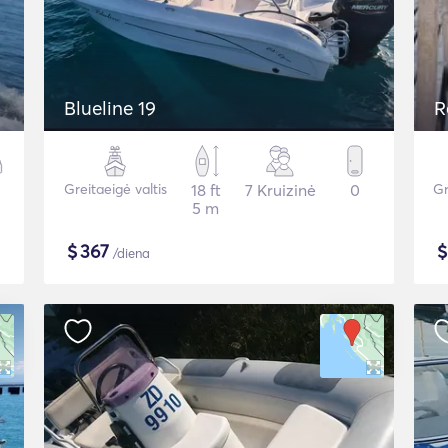
Blueline 19
R
Greitaeigė valtis
18 ft
7 Kruizinė
0
Gr
5 m
$
367
/diena