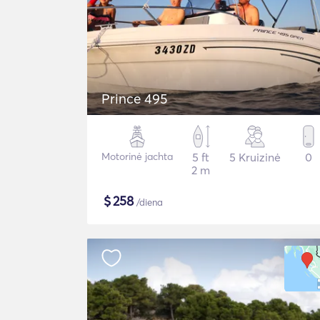
Prince 495
Motorinė jachta
5 ft
5 Kruizinė
0
2 m
$
258
/diena