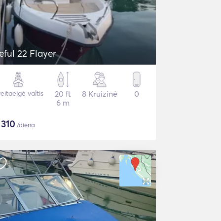
eful 22 Flayer
eitaeigė valtis
20 ft
8 Kruizinė
0
6 m
$
310
/diena