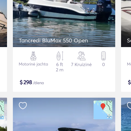
Tancredi BluMax 550 Open
S
Motorinė jachta
6 ft
7 Kruizinė
0
Mo
2 m
$
298
/diena