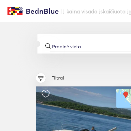
BednBlue
| Į kainą visada įskaičiuota į
Filtrai