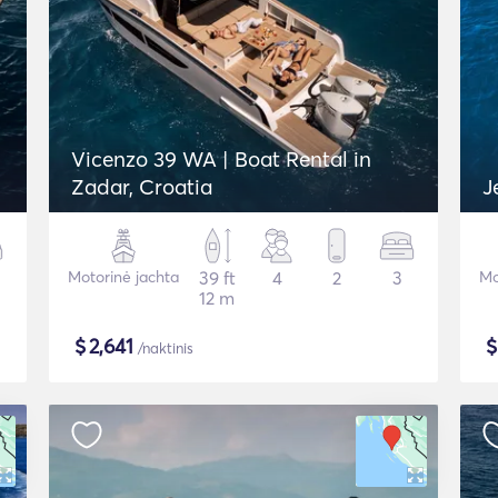
Vicenzo 39 WA | Boat Rental in
Zadar, Croatia
J
Motorinė jachta
39 ft
4
2
3
Mo
12 m
$
2,641
/naktinis