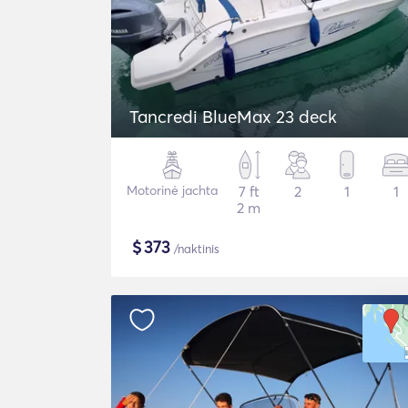
Tancredi BlueMax 23 deck
Motorinė jachta
7 ft
2
1
1
2 m
$
373
/naktinis