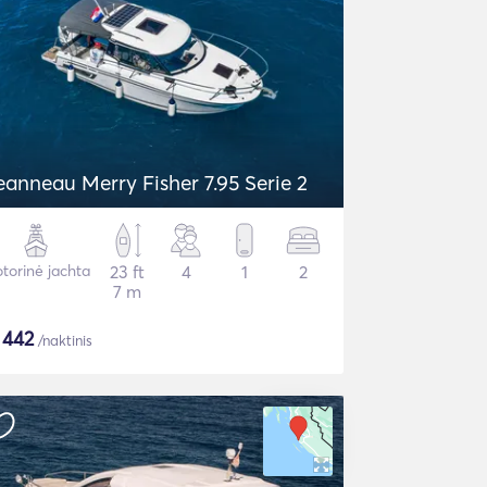
eanneau Merry Fisher 7.95 Serie 2
torinė jachta
23 ft
4
1
2
7 m
$
442
/naktinis