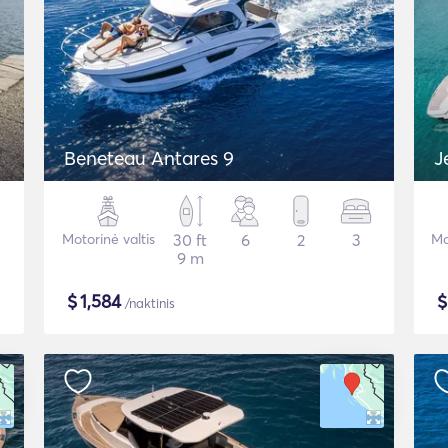
Beneteau Antares 9
J
Motorinė valtis
30 ft
6
2
3
Mo
9 m
$
1,584
/naktinis