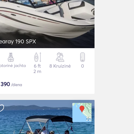
earay 190 SPX
torinė jachta
6 ft
8 Kruizinė
0
2 m
$
390
/diena