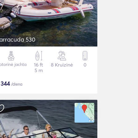
arracuda 530
torinė jachta
16 ft
8 Kruizinė
0
5 m
$
344
/diena