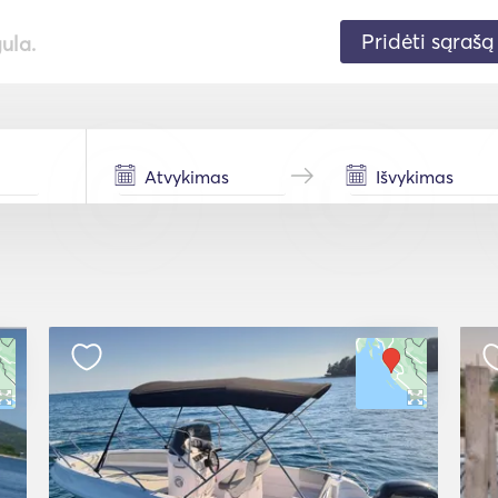
Pridėti sąrašą
gula.