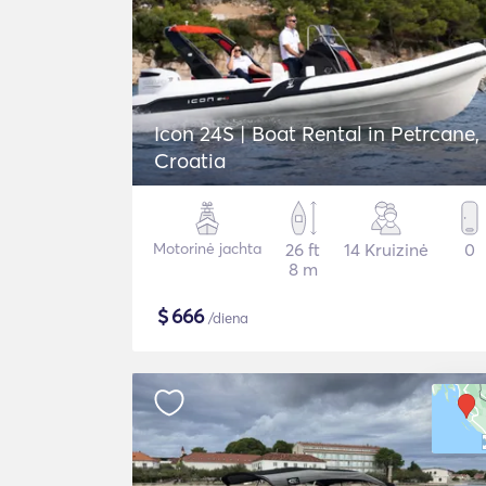
Icon 24S | Boat Rental in Petrcane,
Croatia
Motorinė jachta
26 ft
14 Kruizinė
0
8 m
$
666
/diena