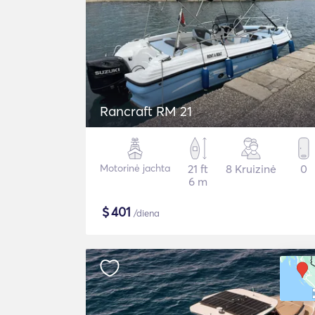
Rancraft RM 21
Motorinė jachta
21 ft
8 Kruizinė
0
6 m
$
401
/diena