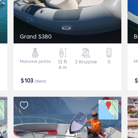
Grand S380
B
Motorinė jachta
13 ft
3 Kruizinė
0
Mo
4 m
$
103
/diena