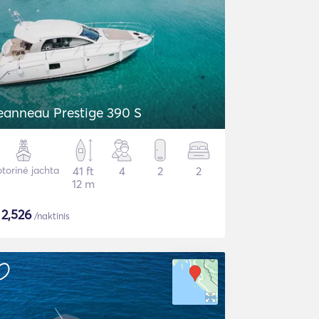
eanneau Prestige 390 S
torinė jachta
41 ft
4
2
2
12 m
$
2,526
/naktinis