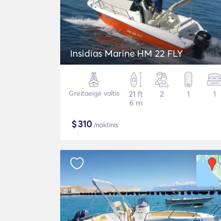
Insidias Marine HM 22 FLY
Greitaeigė valtis
21 ft
2
1
1
6 m
$
310
/naktinis