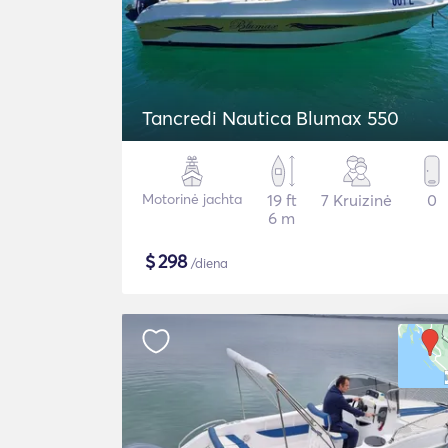
Tancredi Nautica Blumax 550
Motorinė jachta
19 ft
7 Kruizinė
0
6 m
$
298
/diena