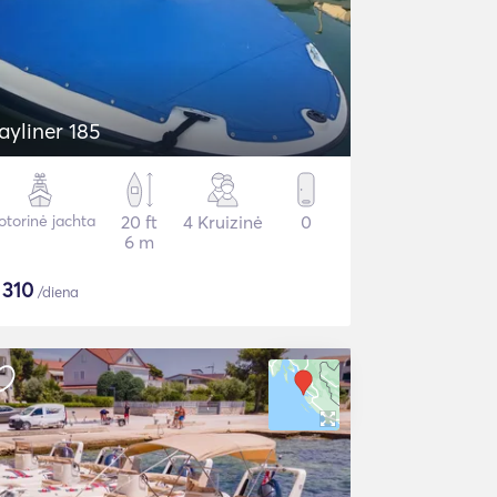
ayliner 185
torinė jachta
20 ft
4 Kruizinė
0
6 m
$
310
/diena