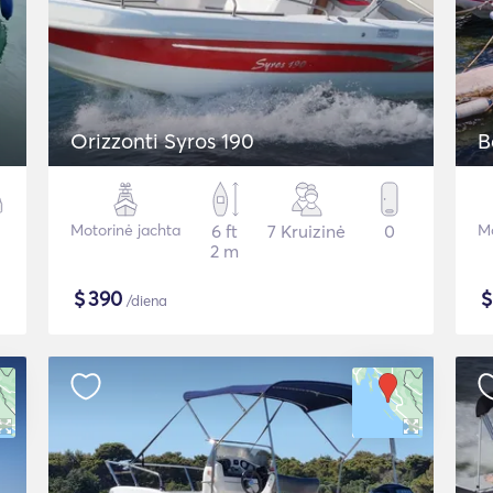
Orizzonti Syros 190
B
Motorinė jachta
6 ft
7 Kruizinė
0
Mo
2 m
$
390
/diena