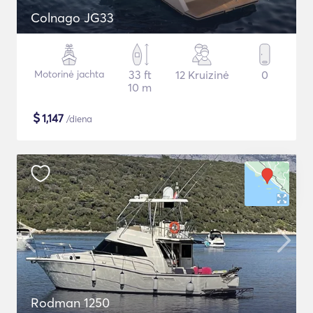
Colnago JG33
Motorinė jachta
33 ft
12 Kruizinė
0
10 m
$
1,147
/diena
Rodman 1250