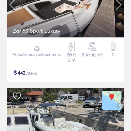
Zar 59 Sport Luxury
Pripučiamas pakabinamas
20 ft
8 Kruizinė
0
6 m
$
442
/diena