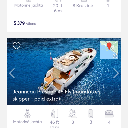
Motorinė jachta
20 ft
8 Kruizinė
1
6 m
$
379
/diena
Jeanneau Prestige 46 Fly (mandatory
skipper - paid extra)
Motorinė jachta
46 ft
8
3
4
14 m