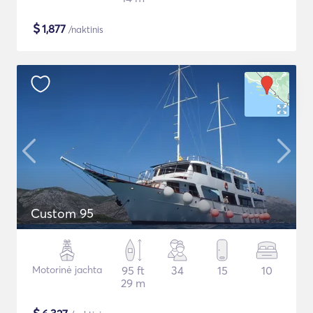
$
1,877
/naktinis
Custom 95
Motorinė jachta
95 ft
34
15
10
29 m