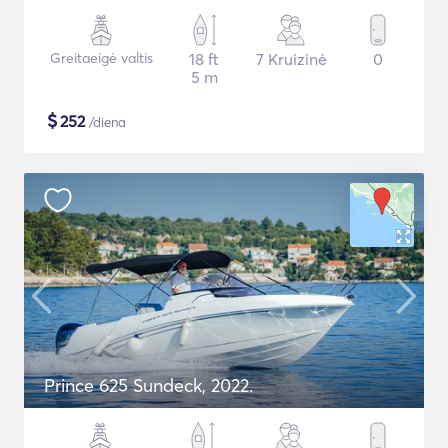
Greitaeigė valtis
18 ft
7 Kruizinė
0
5 m
$
252
/diena
Prince 625 Sundeck, 2022.