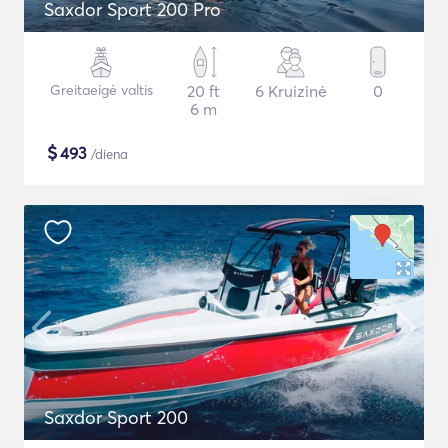
Saxdor Sport 200 Pro
Greitaeigė valtis
20 ft
6 Kruizinė
0
6 m
$
493
/diena
Saxdor Sport 200