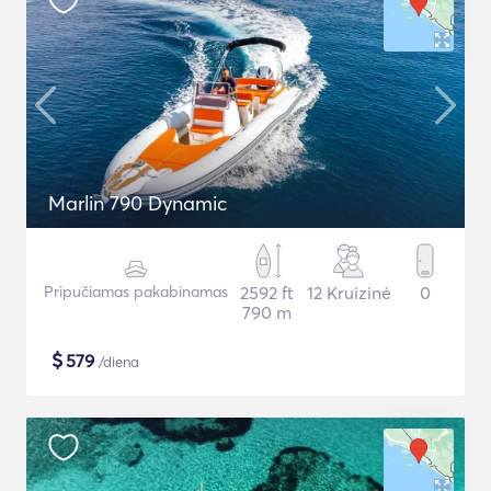
Marlin 790 Dynamic
Pripučiamas pakabinamas
2592 ft
12 Kruizinė
0
790 m
$
579
/diena