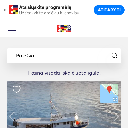
Atsisiųskite programėlę
×
ATIDARYTI
Užsisakykite greičiau ir lengviau
Paieška
Į kainą visada įskaičiuota įgula.