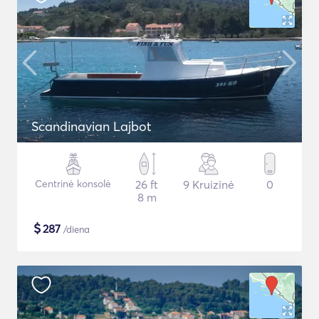
Scandinavian Lajbot
Centrinė konsolė
26 ft
9 Kruizinė
0
8 m
$
287
/diena