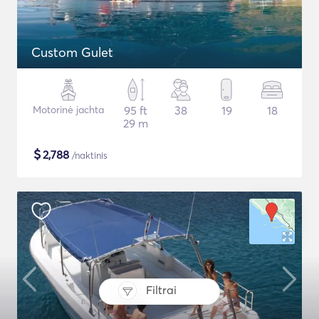
Custom Gulet
Motorinė jachta
95 ft
38
19
18
29 m
$
2,788
/naktinis
Filtrai