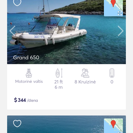
Grand 650
Motorinė valtis
21 ft
8 Kruizinė
0
6 m
$
344
/diena