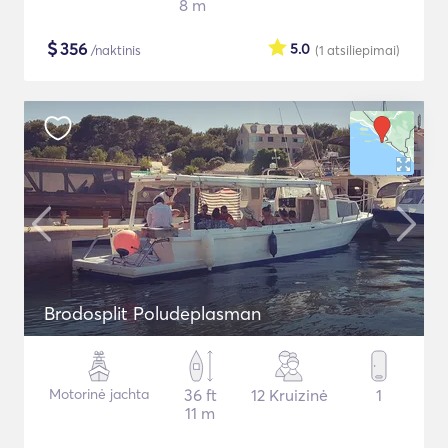
8 m
$
356
5.0
/naktinis
(1
atsiliepimai
)
Brodosplit Poludeplasman
Motorinė jachta
36 ft
12 Kruizinė
1
11 m