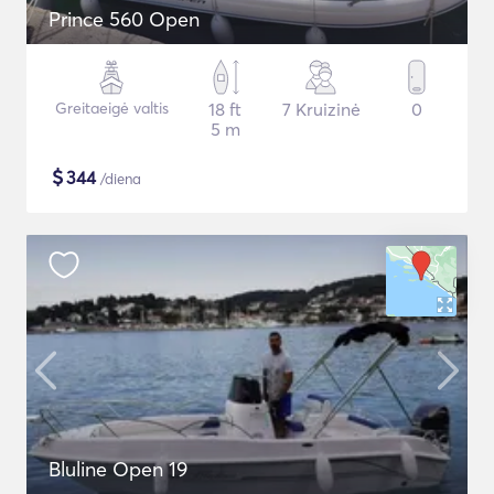
Prince 560 Open
Greitaeigė valtis
18 ft
7 Kruizinė
0
5 m
$
344
/diena
Bluline Open 19