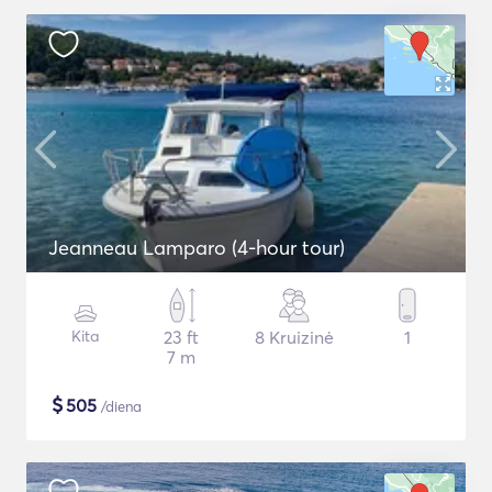
Jeanneau Lamparo (4-hour tour)
Kita
23 ft
8 Kruizinė
1
7 m
$
505
/diena