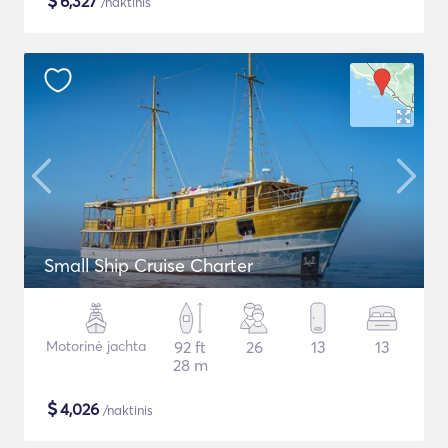
$
6,327
/naktinis
Small Ship Cruise Charter
Motorinė jachta
92 ft
26
13
13
28 m
$
4,026
/naktinis