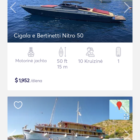
Cigala e Bertinetti Nitro 50
Motorinė jachta
50 ft
10 Kruizinė
1
15 m
$
1,952
/diena