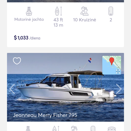
Motorinė jachta
43 ft
10 Kruizinė
2
13 m
$
1,033
/diena
Jeanneau Merry Fisher 795