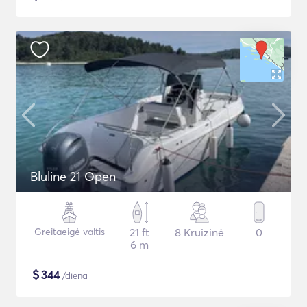
Bluline 21 Open
Greitaeigė valtis
21 ft
8 Kruizinė
0
6 m
$
344
/diena