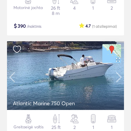
Motorinė jachta
26 ft
4
1
2
8 m
$
390
4.7
/naktinis
(1
atsiliepimai
)
Atlantic Marine 750 Open
Greitaeigė valtis
25 ft
2
1
1