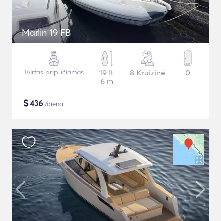
Marlin 19 FB
Tvirtas pripučiamas
19 ft
8 Kruizinė
0
6 m
$
436
/diena