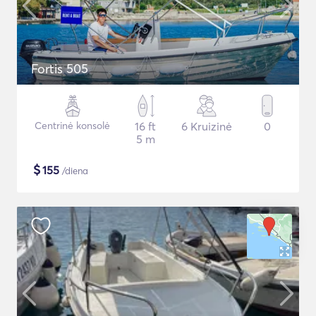
Fortis 505
Centrinė konsolė
16 ft
6 Kruizinė
0
5 m
$
155
/diena