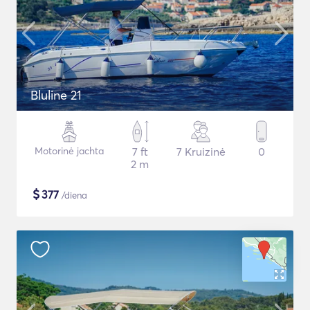
Bluline 21
Motorinė jachta
7 ft
7 Kruizinė
0
2 m
$
377
/diena