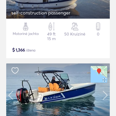
self-construction passenger
Motorinė jachta
49 ft
50 Kruizinė
0
15 m
$
1,366
/diena