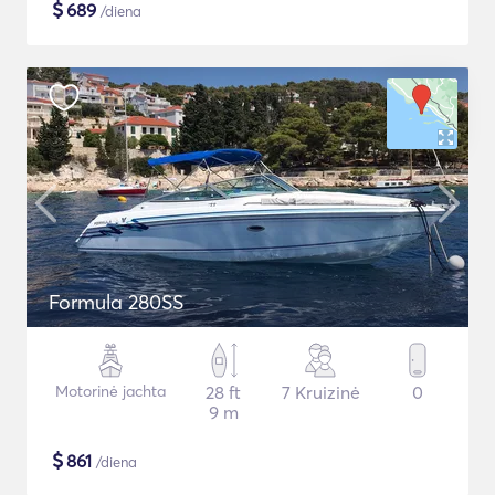
$
689
/diena
Formula 280SS
Motorinė jachta
28 ft
7 Kruizinė
0
9 m
$
861
/diena