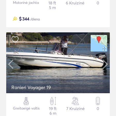
Motorinė jachta
18 ft
6 Kruizinė
0
5 m
$
344
/diena
Ranieri Voyager 19
Greitaeigė valtis
19 ft
7 Kruizinė
0
6 m