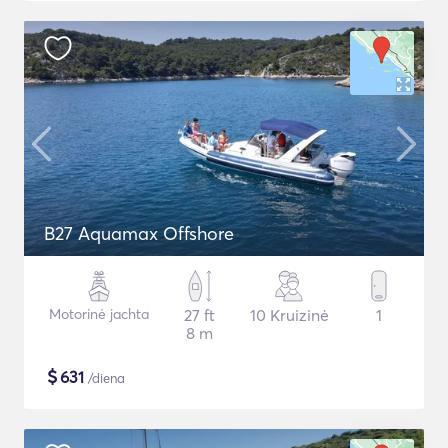
B27 Aquamax Offshore
Motorinė jachta
27 ft
10 Kruizinė
1
8 m
$
631
/diena