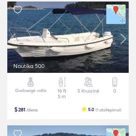
Nautika 500
Greitaeigė valtis
16 ft
5 Kruizinė
0
5 m
$
281
5.0
/diena
(1
atsiliepimai
)