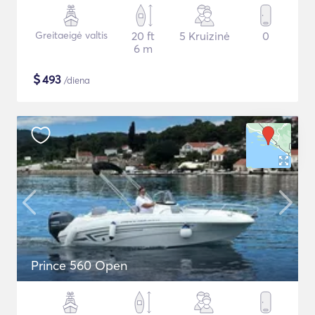
Greitaeigė valtis
20 ft
5 Kruizinė
0
6 m
$
493
/diena
Prince 560 Open