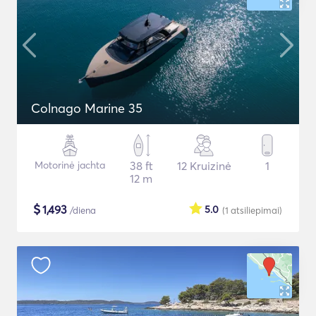
Colnago Marine 35
Motorinė jachta
38 ft
12 Kruizinė
1
12 m
$
1,493
5.0
/diena
(1
atsiliepimai
)