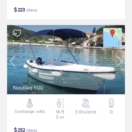
$
223
/diena
Nautika 500
Greitaeigė valtis
16 ft
5 Kruizinė
0
5 m
$
252
/diena