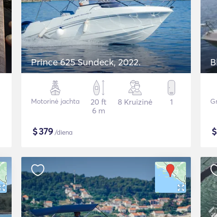
Prince 625 Sundeck, 2022.
B
Motorinė jachta
20 ft
8 Kruizinė
1
Gr
6 m
$
379
/diena