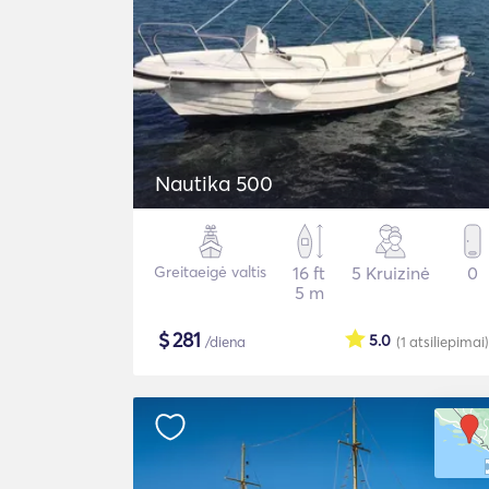
Nautika 500
Greitaeigė valtis
16 ft
5 Kruizinė
0
5 m
$
281
5.0
/diena
(1
atsiliepimai
)