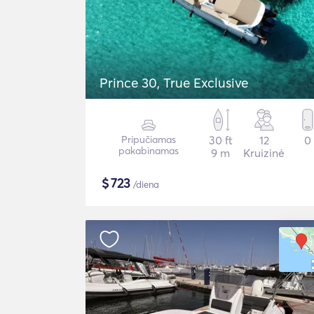
Prince 30, True Exclusive
Pripučiamas
30 ft
12
0
pakabinamas
9 m
Kruizinė
$
723
/diena