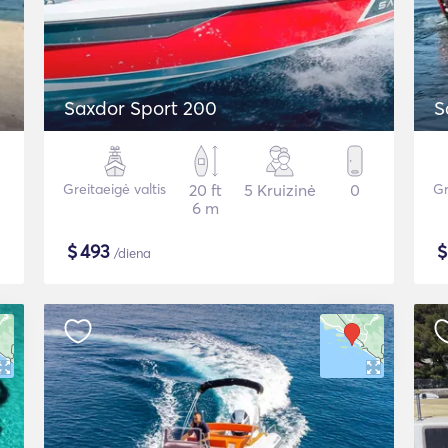
Saxdor Sport 200
S
Greitaeigė valtis
20 ft
5 Kruizinė
0
Gr
6 m
$
493
/diena