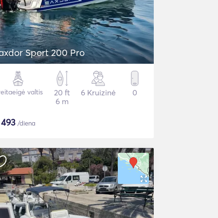
axdor Sport 200 Pro
eitaeigė valtis
20 ft
6 Kruizinė
0
6 m
$
493
/diena