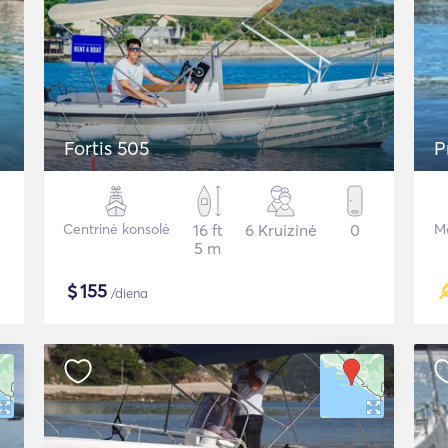
Fortis 505
P
Centrinė konsolė
16 ft
6 Kruizinė
0
Mo
5 m
$
155
/diena