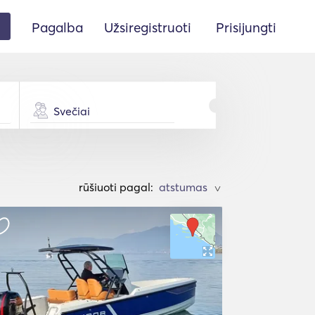
Pagalba
Užsiregistruoti
Prisijungti
Svečiai
rūšiuoti pagal:
>