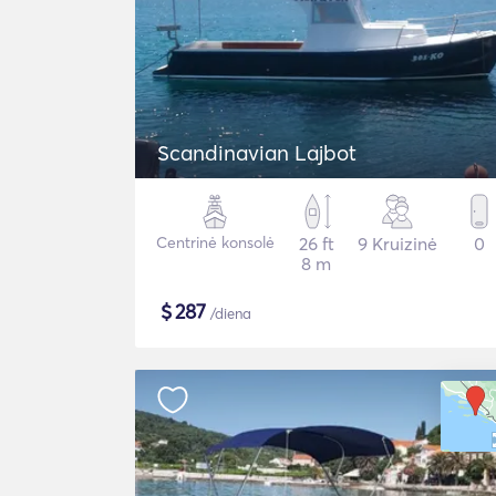
Scandinavian Lajbot
Centrinė konsolė
26 ft
9 Kruizinė
0
8 m
$
287
/diena