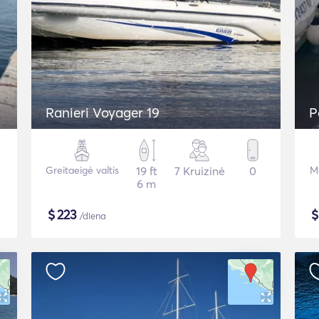
Ranieri Voyager 19
P
Greitaeigė valtis
19 ft
7 Kruizinė
0
Mo
6 m
$
223
/diena