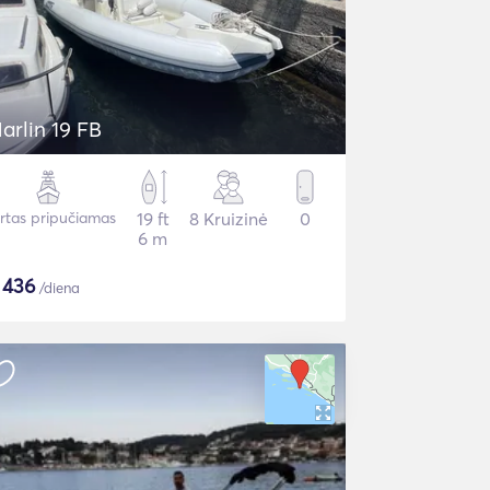
arlin 19 FB
irtas pripučiamas
19 ft
8 Kruizinė
0
6 m
$
436
/diena