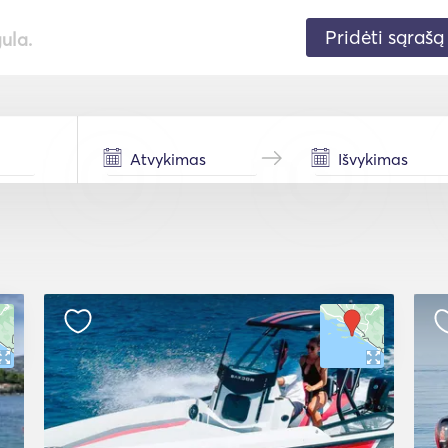
Pridėti sąrašą
gula.