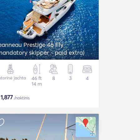
eanneau Prestige 46 Fly
mandatory skipper - paid extra)
torinė jachta
46 ft
8
3
4
14 m
$
1,877
/naktinis