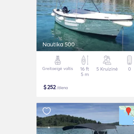
Nautika 500
Greitaeigė valtis
16 ft
5 Kruizinė
0
5 m
$
252
/diena