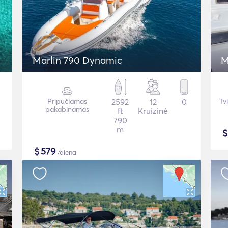
Marlin 790 Dynamic
M
Pripučiamas
2592
12
0
Tv
pakabinamas
ft
Kruizinė
790
m
$
579
/diena