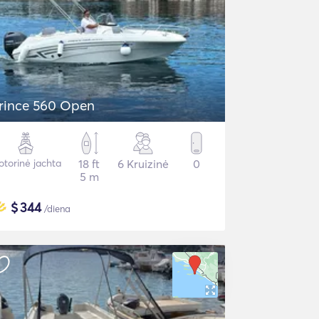
rince 560 Open
torinė jachta
18 ft
6 Kruizinė
0
5 m
$
344
/diena