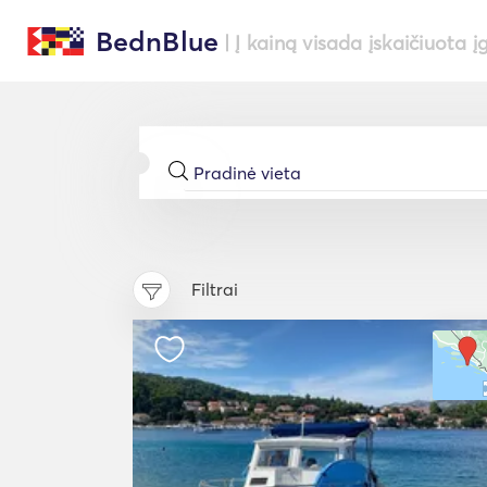
BednBlue
| Į kainą visada įskaičiuota į
Filtrai