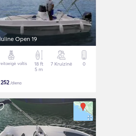
luline Open 19
eitaeigė valtis
18 ft
7 Kruizinė
0
5 m
$
252
/diena