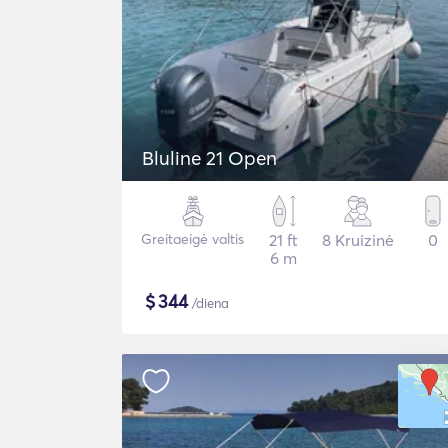
Bluline 21 Open
Greitaeigė valtis
21 ft
8 Kruizinė
0
6 m
$
344
/diena