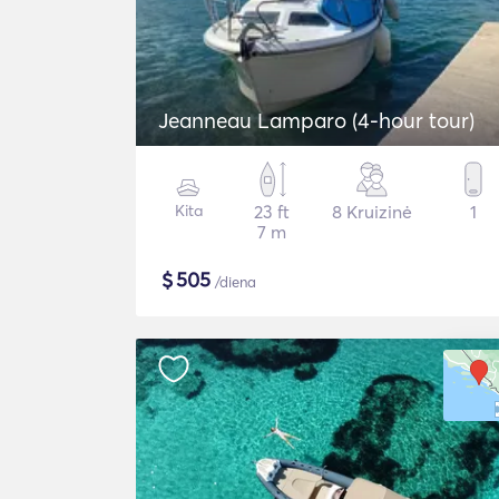
Jeanneau Lamparo (4-hour tour)
Kita
23 ft
8 Kruizinė
1
7 m
$
505
/diena