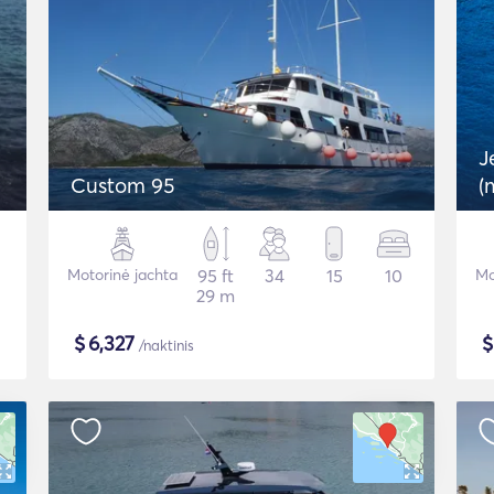
J
Custom 95
(
Motorinė jachta
95 ft
34
15
10
Mo
29 m
$
6,327
/naktinis