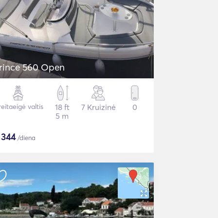
rince 560 Open
eitaeigė valtis
18 ft
7 Kruizinė
0
5 m
$
344
/diena