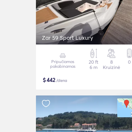
Zar 59 Sport Luxury
Pripučiamas
20 ft
8
0
pakabinamas
6 m
Kruizinė
$
442
/diena