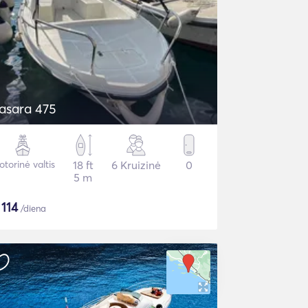
asara 475
torinė valtis
18 ft
6 Kruizinė
0
5 m
$
114
/diena