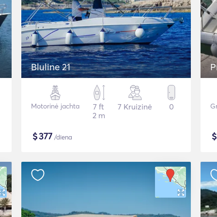
Bluline 21
P
Motorinė jachta
7 ft
7 Kruizinė
0
Gr
2 m
$
377
/diena