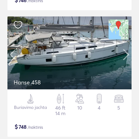
$
746
/naktinis
Hanse 458
Buriavimo jachta
46 ft
10
4
5
14 m
$
748
/naktinis