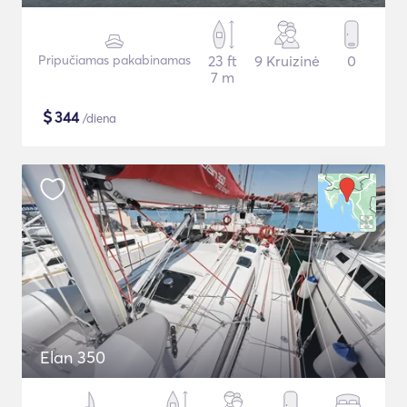
Pripučiamas pakabinamas
23 ft
9 Kruizinė
0
7 m
$
344
/diena
Elan 350