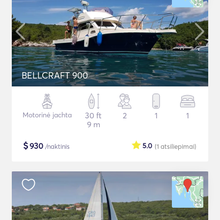
BELLCRAFT 900
Motorinė jachta
30 ft
2
1
1
9 m
$
930
5.0
/naktinis
(1
atsiliepimai
)