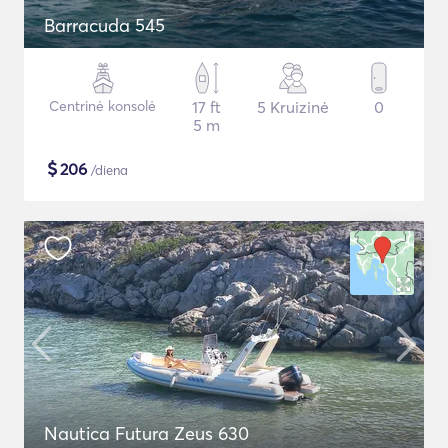
Barracuda 545
Centrinė konsolė
17 ft
5 Kruizinė
0
5 m
$
206
/diena
Nautica Futura Zeus 630