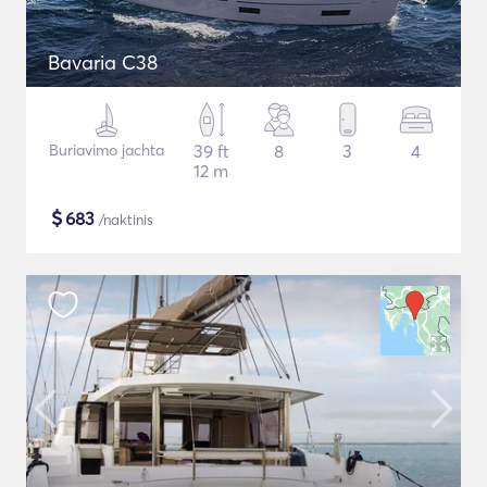
Bavaria C38
Buriavimo jachta
39 ft
8
3
4
12 m
$
683
/naktinis