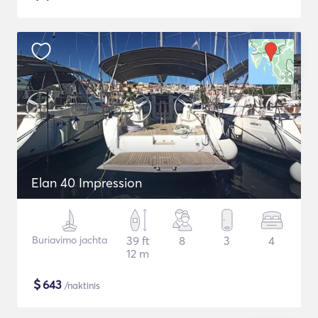
Elan 40 Impression
Buriavimo jachta
39 ft
8
3
4
12 m
$
643
/naktinis