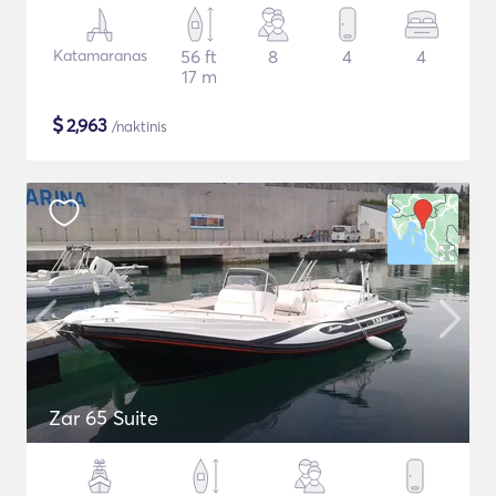
Katamaranas
56 ft
8
4
4
17 m
$
2,963
/naktinis
Zar 65 Suite