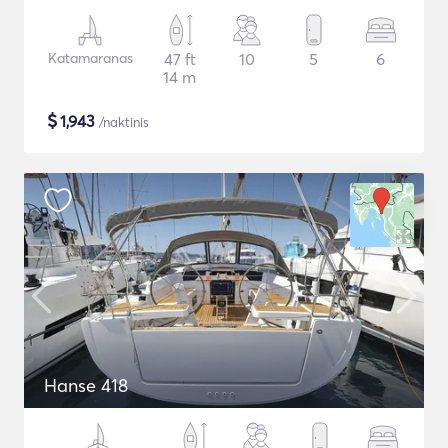
Katamaranas
47 ft
10
5
6
14 m
$
1,943
/naktinis
Hanse 418