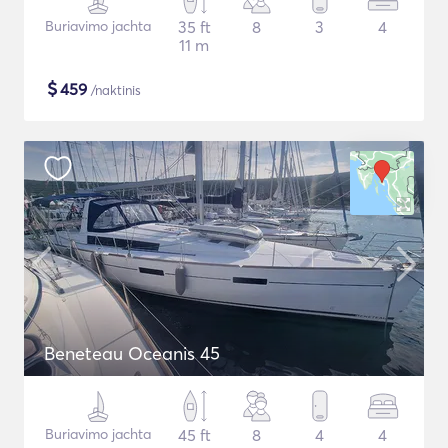
Buriavimo jachta
35 ft
8
3
4
11 m
$
459
/naktinis
Beneteau Oceanis 45
Buriavimo jachta
45 ft
8
4
4