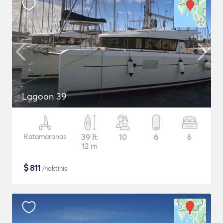
Lagoon 39
Katamaranas
39 ft
10
6
6
12 m
$
811
/naktinis