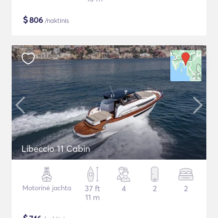
$
806
/naktinis
Libeccio 11 Cabin
Motorinė jachta
37 ft
4
2
2
11 m