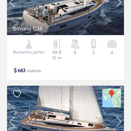
Bavaria C38
Buriavimo jachta
39 ft
8
3
4
12 m
$
683
/naktinis