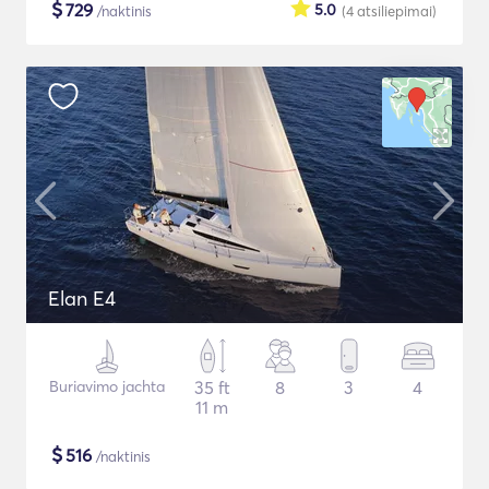
$
729
5.0
/naktinis
(4
atsiliepimai
)
Elan E4
Buriavimo jachta
35 ft
8
3
4
11 m
$
516
/naktinis