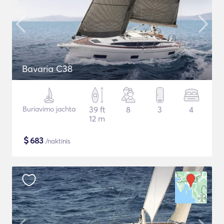
Bavaria C38
Buriavimo jachta
39 ft
8
3
4
12 m
$
683
/naktinis