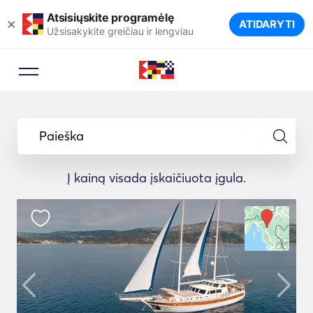
Atsisiųskite programėlę
×
ATIDARYTI
Užsisakykite greičiau ir lengviau
Paieška
Į kainą visada įskaičiuota įgula.