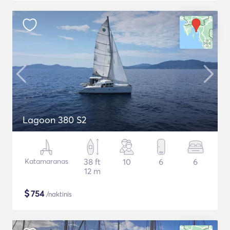
Lagoon 380 S2
Katamaranas
38 ft
10
6
6
12 m
$
754
/naktinis