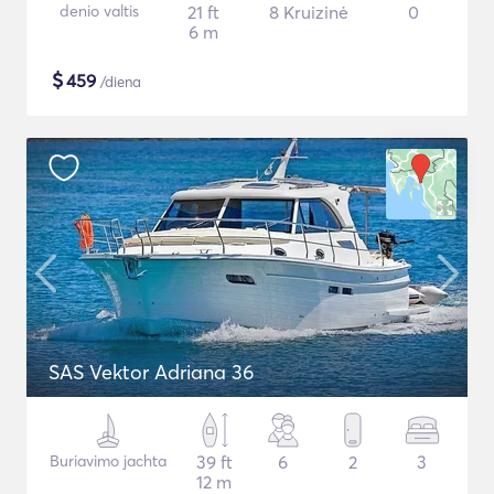
denio valtis
21 ft
8 Kruizinė
0
6 m
$
459
/diena
SAS Vektor Adriana 36
Buriavimo jachta
39 ft
6
2
3
12 m