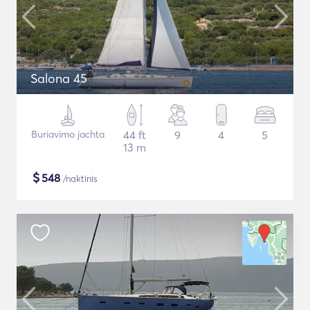
Salona 45
Buriavimo jachta
44 ft
9
4
5
13 m
$
548
/naktinis