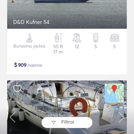
D&D Kufner 54
Buriavimo jachta
55 ft
12
5
5
17 m
$
909
/naktinis
Filtrai