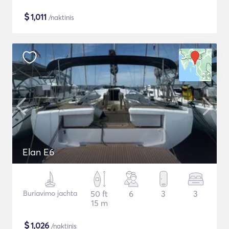
$
1,011
/naktinis
Elan E6
Buriavimo jachta
50 ft
6
3
3
15 m
$
1,026
/naktinis