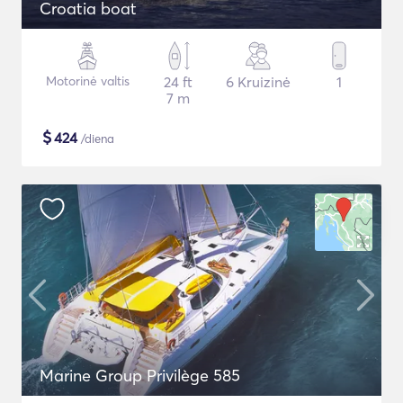
Croatia boat
Motorinė valtis
24 ft
6 Kruizinė
1
7 m
$
424
/diena
Marine Group Privilège 585