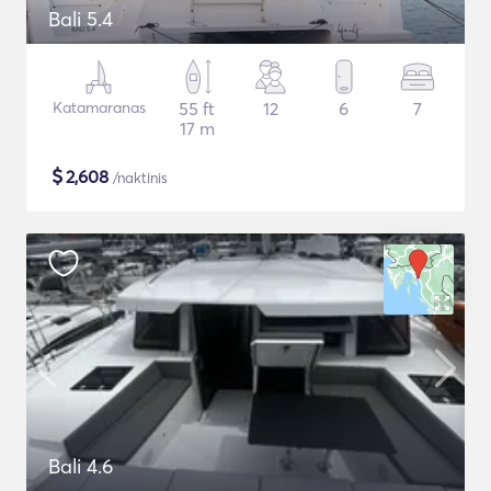
Bali 5.4
Katamaranas
55 ft
12
6
7
17 m
$
2,608
/naktinis
Bali 4.6