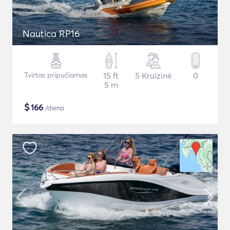
Nautica RP16
Tvirtas pripučiamas
15 ft
5 Kruizinė
0
5 m
$
166
/diena