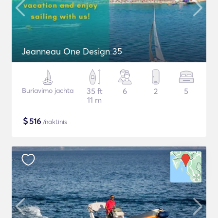
Jeanneau One Design 35
Buriavimo jachta
35 ft
6
2
5
11 m
$
516
/naktinis