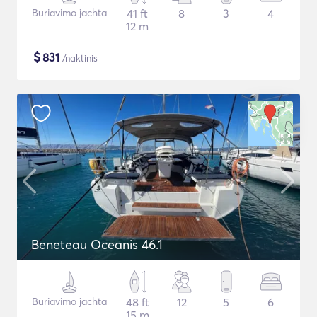
Buriavimo jachta
41 ft
8
3
4
12 m
$
831
/naktinis
Beneteau Oceanis 46.1
Buriavimo jachta
48 ft
12
5
6
15 m