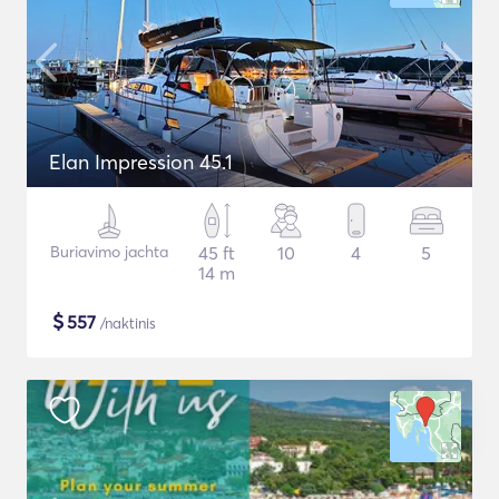
Elan Impression 45.1
Buriavimo jachta
45 ft
10
4
5
14 m
$
557
/naktinis