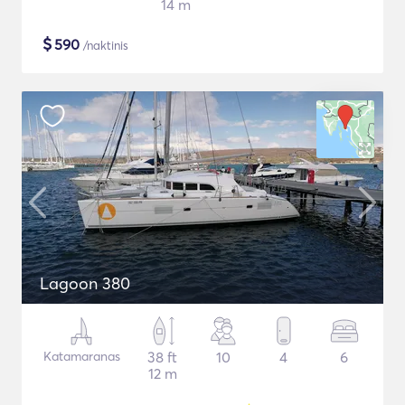
14 m
$
590
/naktinis
Lagoon 380
Katamaranas
38 ft
10
4
6
12 m