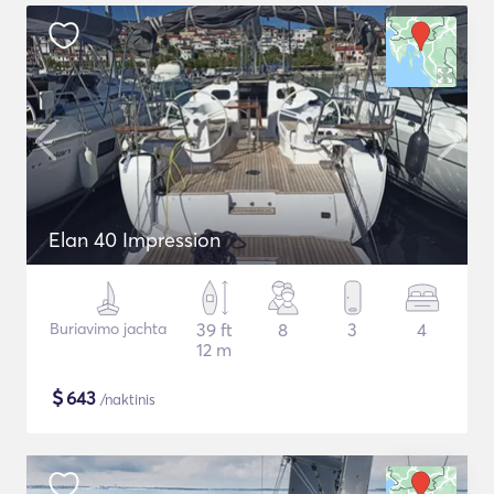
Elan 40 Impression
Buriavimo jachta
39 ft
8
3
4
12 m
$
643
/naktinis