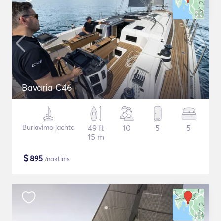
Bavaria C46
Buriavimo jachta
49 ft
10
5
5
15 m
$
895
/naktinis