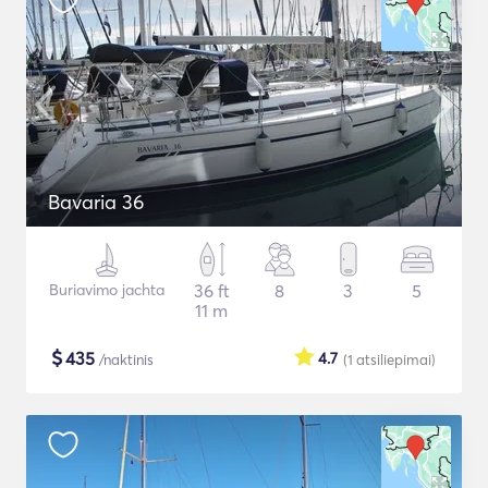
Bavaria 36
Buriavimo jachta
36 ft
8
3
5
11 m
$
435
4.7
/naktinis
(1
atsiliepimai
)