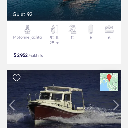
Gulet 92
Motorinė jachta
92 ft
12
6
6
28 m
$
2,952
/naktinis