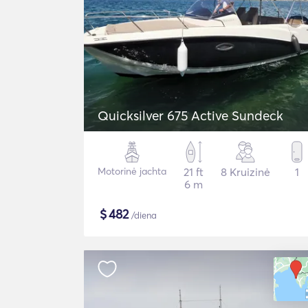
Quicksilver 675 Active Sundeck
Motorinė jachta
21 ft
8 Kruizinė
1
6 m
$
482
/diena