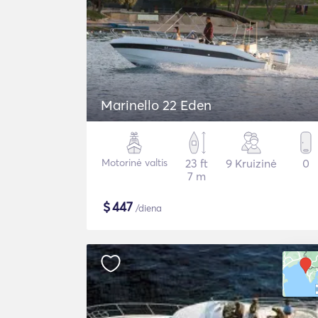
Marinello 22 Eden
Motorinė valtis
23 ft
9 Kruizinė
0
7 m
$
447
/diena