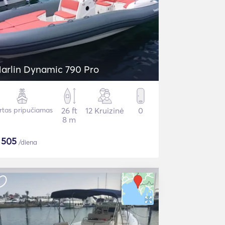
arlin Dynamic 790 Pro
irtas pripučiamas
26 ft
12 Kruizinė
0
8 m
$
505
/diena