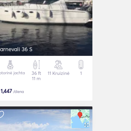
Carnevali 36 S
torinė jachta
36 ft
11 Kruizinė
1
11 m
$
1,447
/diena