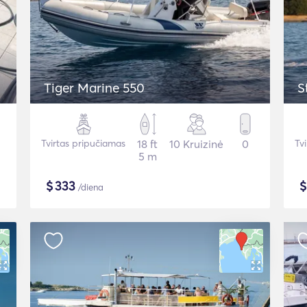
Tiger Marine 550
S
Tvirtas pripučiamas
18 ft
10 Kruizinė
0
Tv
5 m
$
333
/diena