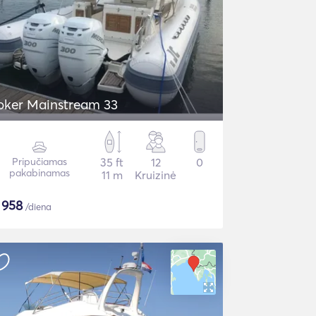
oker Mainstream 33
Pripučiamas
35 ft
12
0
pakabinamas
11 m
Kruizinė
$
958
/diena