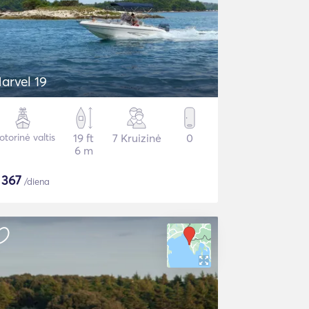
arvel 19
torinė valtis
19 ft
7 Kruizinė
0
6 m
$
367
/diena