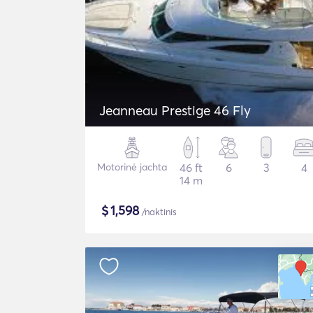
Jeanneau Prestige 46 Fly
Motorinė jachta
46 ft
6
3
4
14 m
$
1,598
/naktinis