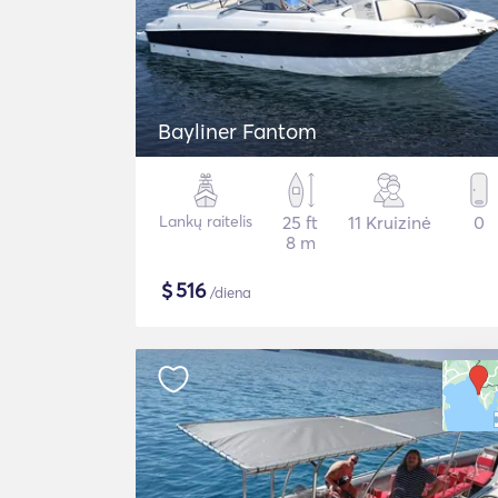
Bayliner Fantom
Lankų raitelis
25 ft
11 Kruizinė
0
8 m
$
516
/diena