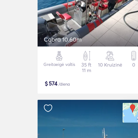
Cobra 10.60m
Greitaeigė valtis
35 ft
10 Kruizinė
0
11 m
$
574
/diena