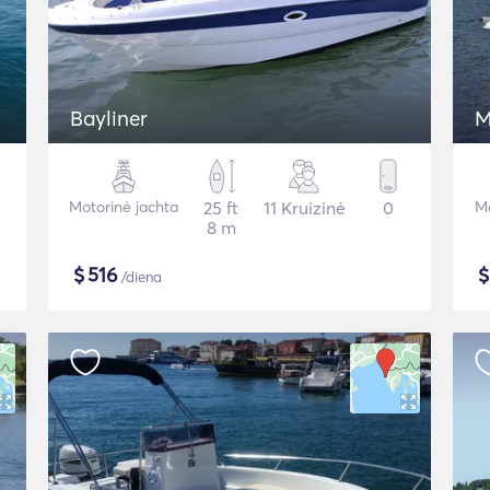
Bayliner
M
Motorinė jachta
25 ft
11 Kruizinė
0
Mo
8 m
$
516
/diena