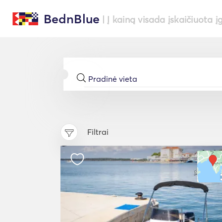
BednBlue
| Į kainą visada įskaičiuota į
Filtrai