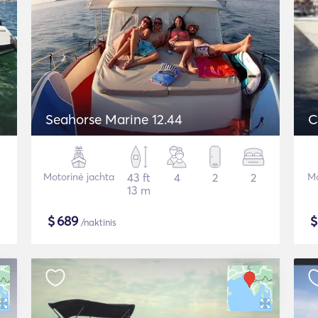
Seahorse Marine 12.44
Motorinė jachta
43 ft
4
2
2
Mo
13 m
$
689
/naktinis