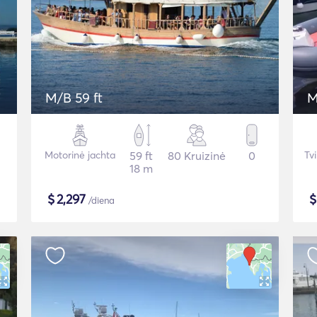
M/B 59 ft
M
Motorinė jachta
59 ft
80 Kruizinė
0
Tv
18 m
$
2,297
/diena