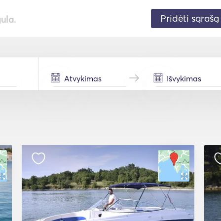
Pridėti sąrašą
gula.