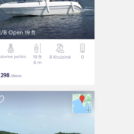
/B Open 19 ft
torinė jachta
19 ft
8 Kruizinė
0
6 m
$
298
/diena