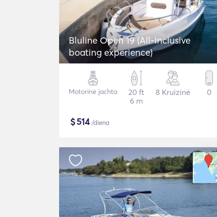
Bluline Open 19 (All-inclusive
boating experience)
Motorinė jachta
20 ft
8 Kruizinė
0
6 m
$
514
/diena