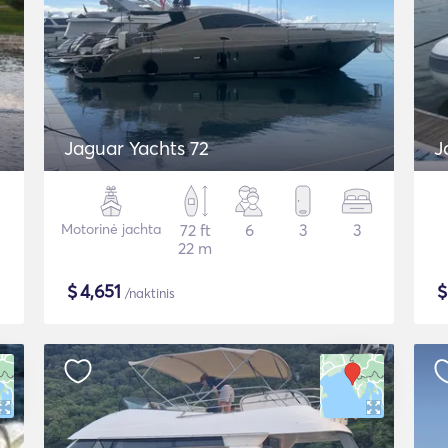
Jaguar Yachts 72
J
Motorinė jachta
72 ft
6
3
3
22 m
$
4,651
/naktinis