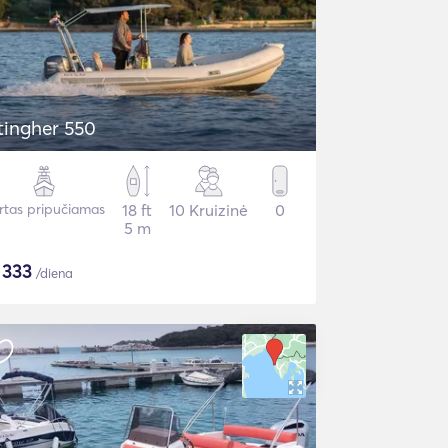
tingher 550
irtas pripučiamas
18 ft
10 Kruizinė
0
5 m
$
333
/diena