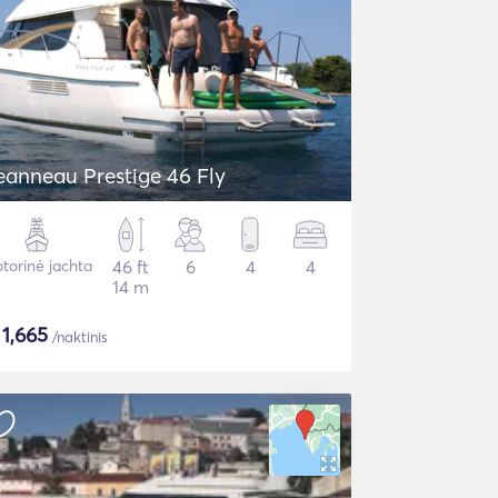
eanneau Prestige 46 Fly
torinė jachta
46 ft
6
4
4
14 m
$
1,665
/naktinis