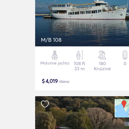
M/B 108
Motorinė jachta
108 ft
180
0
33 m
Kruizinė
$
4,019
/diena