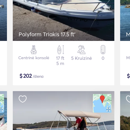
Polyform Triakis 17.5 ft'
M
Centrinė konsolė
17 ft
5 Kruizinė
0
Mo
5 m
$
202
/diena