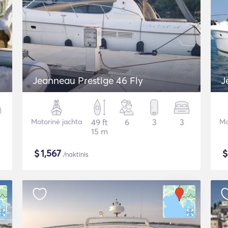
Jeanneau Prestige 46 Fly
J
Motorinė jachta
49 ft
6
3
3
Mo
15 m
$
1,567
/naktinis