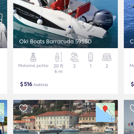
Oki Boats Barracuda 595SD
C
Motorinė jachta
20 ft
2
1
2
Mo
6 m
$
516
/naktinis