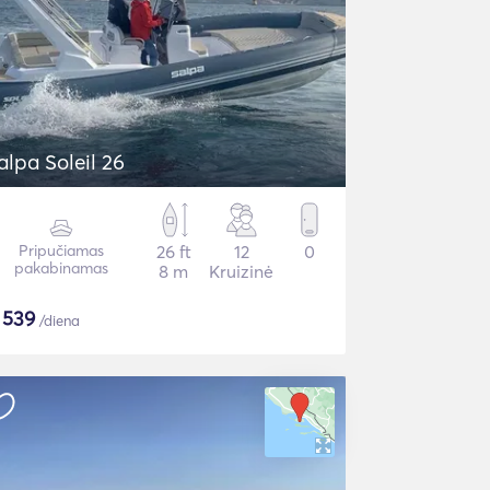
alpa Soleil 26
Pripučiamas
26 ft
12
0
pakabinamas
8 m
Kruizinė
$
539
/diena