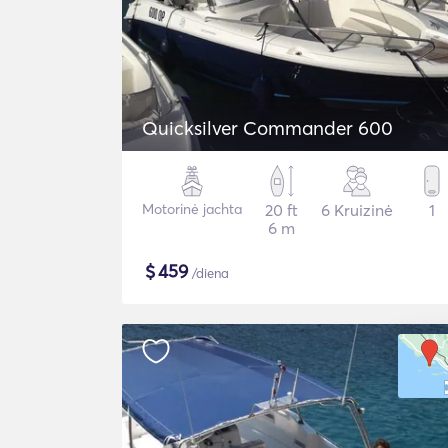
Quicksilver Commander 600
Motorinė jachta
20 ft
6 Kruizinė
1
6 m
$
459
/diena