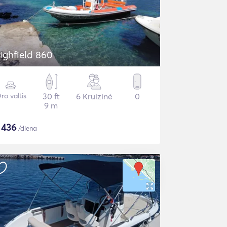
ighfield 860
ro valtis
30 ft
6 Kruizinė
0
9 m
$
436
/diena