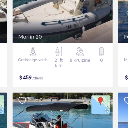
Marlin 20
F
Greitaeigė valtis
21 ft
8 Kruizinė
0
Mo
6 m
$
459
/diena