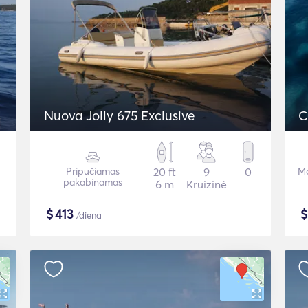
Nuova Jolly 675 Exclusive
C
Pripučiamas
20 ft
9
0
Mo
pakabinamas
6 m
Kruizinė
$
413
/diena