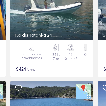
Kardis Tatanka 24
S
Pripučiamas
24 ft
12
0
pakabinamas
7 m
Kruizinė
$
424
/diena