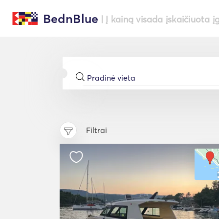
BednBlue
| Į kainą visada įskaičiuota į
Filtrai