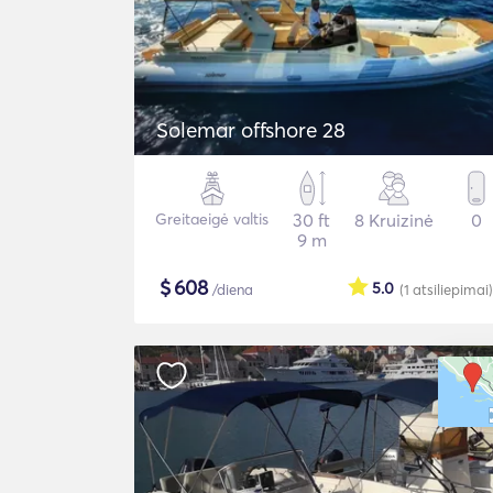
Solemar offshore 28
Greitaeigė valtis
30 ft
8 Kruizinė
0
9 m
$
608
5.0
/diena
(1
atsiliepimai
)