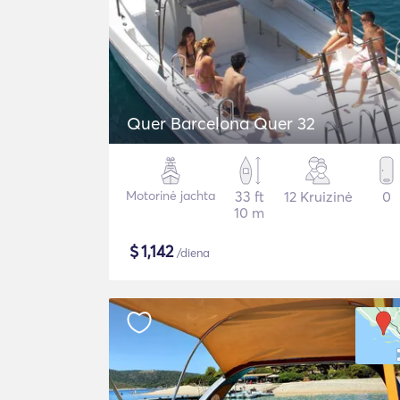
Quer Barcelona Quer 32
Motorinė jachta
33 ft
12 Kruizinė
0
10 m
$
1,142
/diena