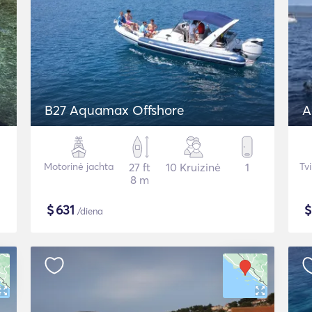
B27 Aquamax Offshore
A
Motorinė jachta
27 ft
10 Kruizinė
1
Tv
8 m
$
631
/diena