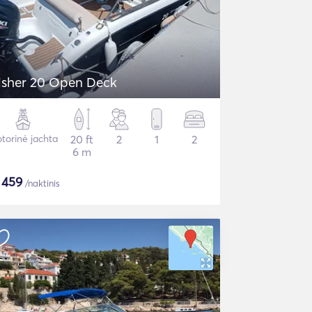
isher 20 Open Deck
torinė jachta
20 ft
2
1
2
6 m
$
459
/naktinis