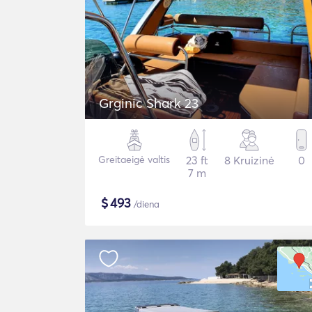
Grginic Shark 23
Greitaeigė valtis
23 ft
8 Kruizinė
0
7 m
$
493
/diena