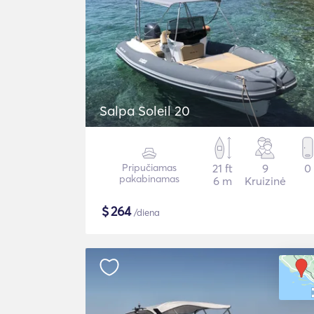
Salpa Soleil 20
Pripučiamas
21 ft
9
0
pakabinamas
6 m
Kruizinė
$
264
/diena