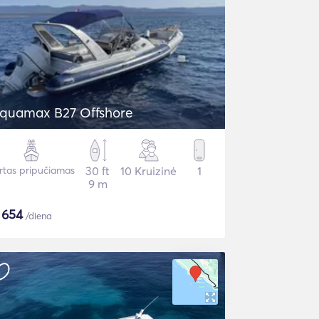
quamax B27 Offshore
irtas pripučiamas
30 ft
10 Kruizinė
1
9 m
$
654
/diena