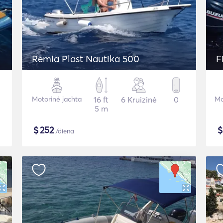
Remia Plast Nautika 500
F
Motorinė jachta
16 ft
6 Kruizinė
0
Mo
5 m
$
252
/diena