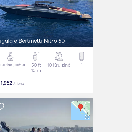
igala e Bertinetti Nitro 50
torinė jachta
50 ft
10 Kruizinė
1
15 m
$
1,952
/diena