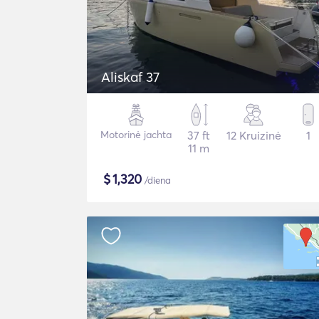
Aliskaf 37
Motorinė jachta
37 ft
12 Kruizinė
1
11 m
$
1,320
/diena