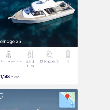
olnago 35
torinė jachta
35 ft
12 Kruizinė
1
11 m
$
1,148
/diena