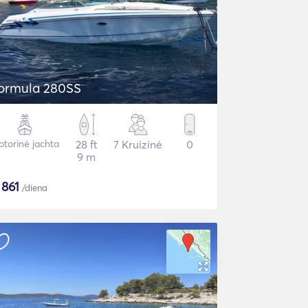
ormula 280SS
torinė jachta
28 ft
7 Kruizinė
0
9 m
$
861
/diena