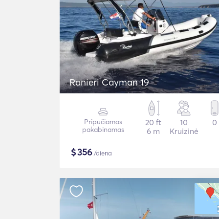
Ranieri Cayman 19
Pripučiamas
20 ft
10
0
pakabinamas
6 m
Kruizinė
$
356
/diena