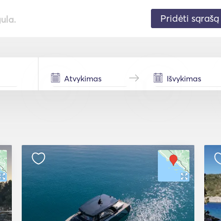
Pridėti sąrašą
gula.