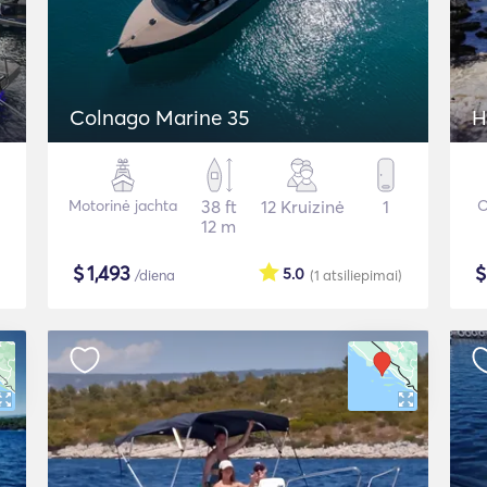
Colnago Marine 35
H
Motorinė jachta
38 ft
12 Kruizinė
1
O
12 m
$
1,493
5.0
/diena
(1
atsiliepimai
)