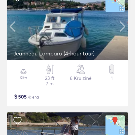
Jeanneau Lamparo (4-hour tour)
Kita
23 ft
8 Kruizinė
1
7 m
$
505
/diena