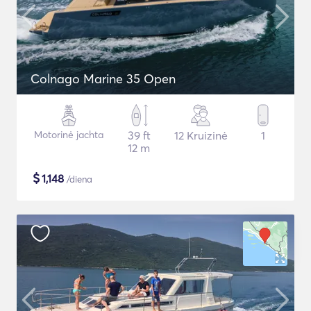
Colnago Marine 35 Open
Motorinė jachta
39 ft
12 Kruizinė
1
12 m
$
1,148
/diena