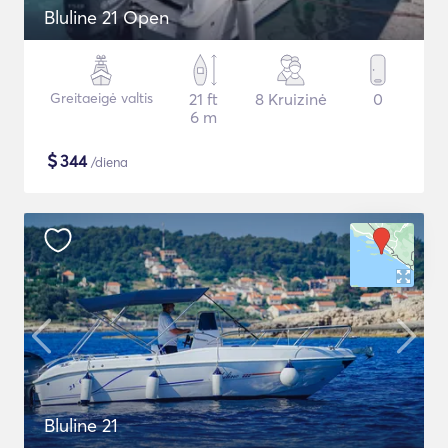
Bluline 21 Open
Greitaeigė valtis
21 ft
8 Kruizinė
0
6 m
$
344
/diena
Bluline 21