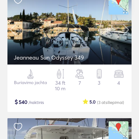
Jeanneau Sun Odyssey 349
Buriavimo jachta
34 ft
7
3
4
10 m
$
540
5.0
/naktinis
(3
atsiliepimai
)