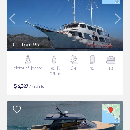
Custom 95
Motorinė jachta
95 ft
34
15
10
29 m
$
6,327
/naktinis