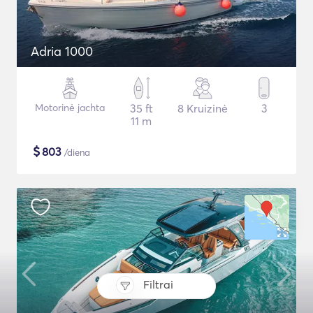
Adria 1000
Motorinė jachta
35 ft
8 Kruizinė
3
11 m
$
803
/diena
Filtrai