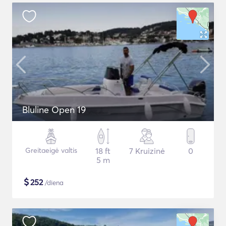
Bluline Open 19
Greitaeigė valtis
18 ft
7 Kruizinė
0
5 m
$
252
/diena