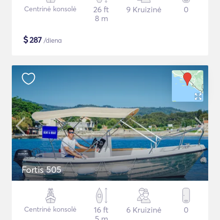
Centrinė konsolė
26 ft
9 Kruizinė
0
8 m
$
287
/diena
Fortis 505
Centrinė konsolė
16 ft
6 Kruizinė
0
5 m