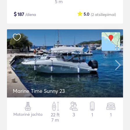
5 m
$
187
5.0
/diena
(2
atsiliepimai
)
Marine Time Sunny 23
Motorinė jachta
22 ft
3
1
1
7 m