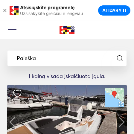
Atsisiųskite programėlę
×
ATIDARYTI
Užsisakykite greičiau ir lengviau
Paieška
Į kainą visada įskaičiuota įgula.