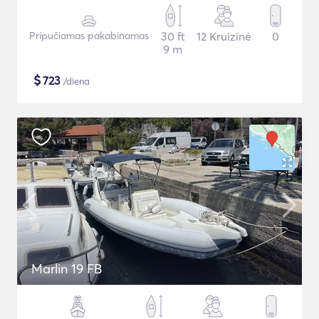
Pripučiamas pakabinamas
30 ft
12 Kruizinė
0
9 m
$
723
/diena
Marlin 19 FB