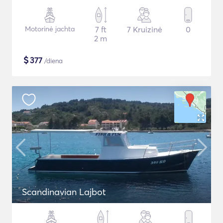
Motorinė jachta
7 ft
7 Kruizinė
0
2 m
$
377
/diena
Scandinavian Lajbot