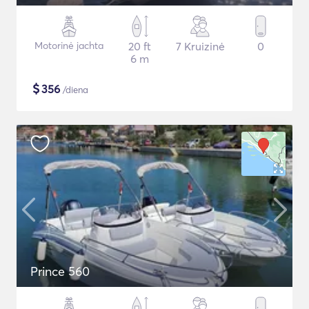
Motorinė jachta
20 ft
7 Kruizinė
0
6 m
$
356
/diena
Prince 560