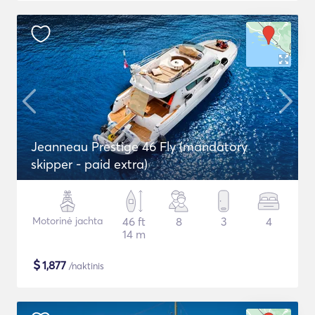
Jeanneau Prestige 46 Fly (mandatory
skipper - paid extra)
Motorinė jachta
46 ft
8
3
4
14 m
$
1,877
/naktinis