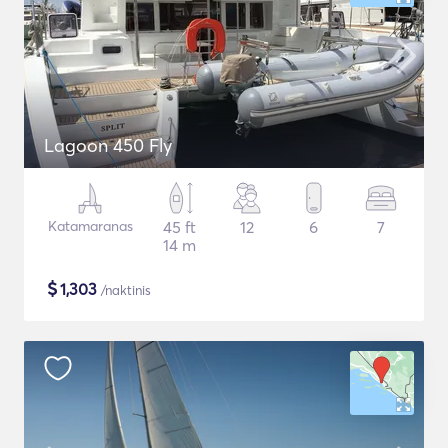
Lagoon 450 Fly
Katamaranas
45 ft
12
6
7
14 m
$
1,303
/naktinis