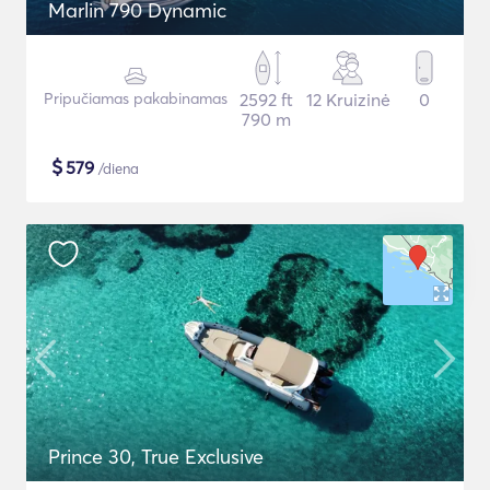
Marlin 790 Dynamic
Pripučiamas pakabinamas
2592 ft
12 Kruizinė
0
790 m
$
579
/diena
Prince 30, True Exclusive