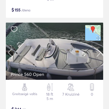
$
155
/diena
Prince 560 Open
Greitaeigė valtis
18 ft
7 Kruizinė
0
5 m