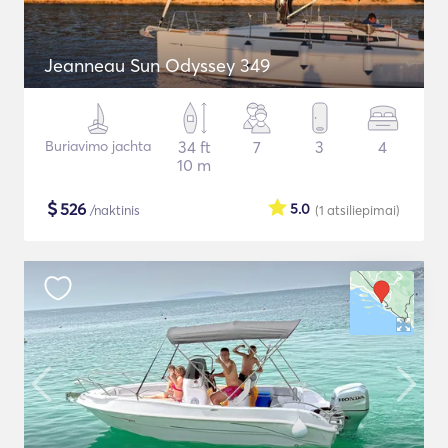
Jeanneau Sun Odyssey 349
Buriavimo jachta
34 ft
7
3
4
10 m
$
526
5.0
/naktinis
(1
atsiliepimai
)