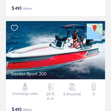
$
493
/diena
Saxdor Sport 200
Greitaeigė valtis
20 ft
5 Kruizinė
0
6 m
$
493
/diena