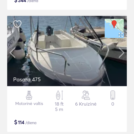
$
344
/diena
Pasara 475
Motorinė valtis
18 ft
6 Kruizinė
0
5 m
$
114
/diena