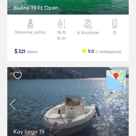
Bluline 19 Ft Open
Motorinė jachta
19 ft
6 Kruizinė
0
6 m
$
321
5.0
/diena
(1
atsiliepimai
)
Kay largo 19