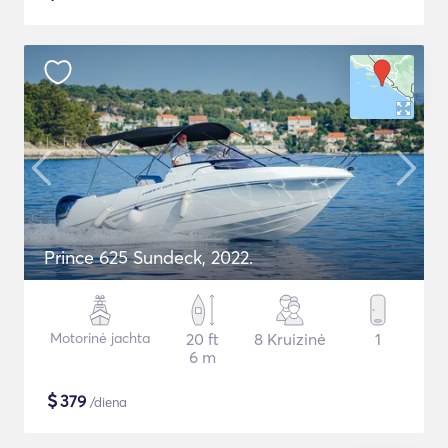
Prince 625 Sundeck, 2022.
Motorinė jachta
20 ft
8 Kruizinė
1
6 m
$
379
/diena