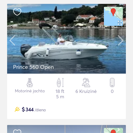
Prince 560 Open
Motorinė jachta
18 ft
6 Kruizinė
0
5 m
$
344
/diena