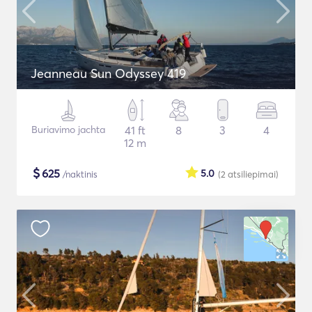
Jeanneau Sun Odyssey 419
Buriavimo jachta
41 ft
8
3
4
12 m
$
625
5.0
/naktinis
(2
atsiliepimai
)