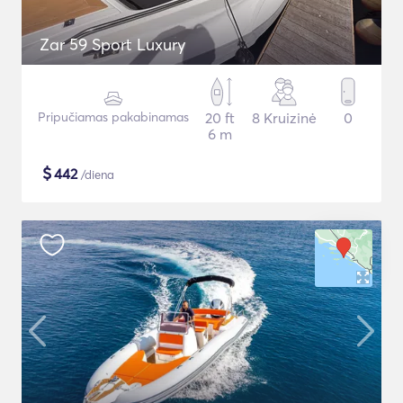
Zar 59 Sport Luxury
Pripučiamas pakabinamas
20 ft
8 Kruizinė
0
6 m
$
442
/diena