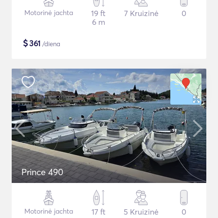
Motorinė jachta
19 ft
7 Kruizinė
0
6 m
$
361
/diena
Prince 490
Motorinė jachta
17 ft
5 Kruizinė
0