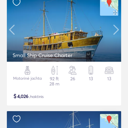
Small Ship Cruise Charter
Motorinė jachta
92 ft
26
13
13
28 m
$
4,026
/naktinis