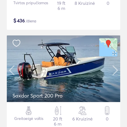
Tvirtas pripučiamas
19 ft
8 Kruizinė
0
6 m
$
436
/diena
Saxdor Sport 200 Pro
Greitaeigė valtis
20 ft
6 Kruizinė
0
6 m