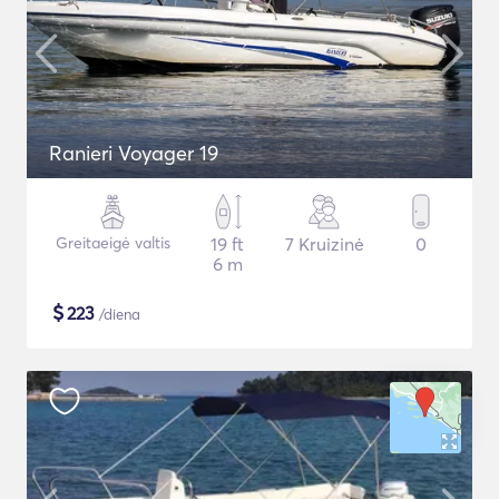
Ranieri Voyager 19
Greitaeigė valtis
19 ft
7 Kruizinė
0
6 m
$
223
/diena