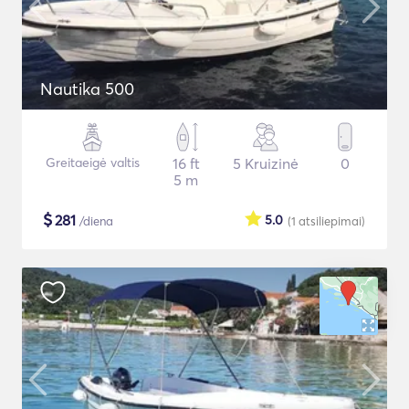
Nautika 500
Greitaeigė valtis
16 ft
5 Kruizinė
0
5 m
$
281
5.0
/diena
(1
atsiliepimai
)