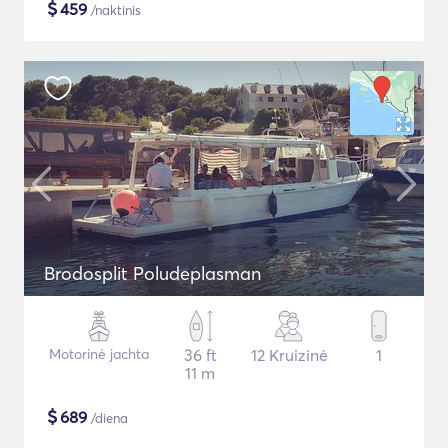
$
459
/naktinis
Brodosplit Poludeplasman
Motorinė jachta
36 ft
12 Kruizinė
1
11 m
$
689
/diena