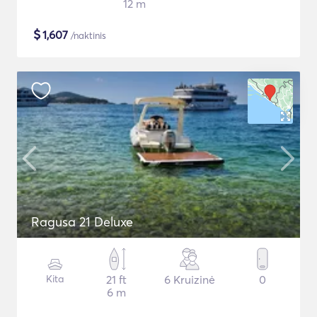
12 m
$
1,607
/naktinis
Ragusa 21 Deluxe
Kita
21 ft
6 Kruizinė
0
6 m