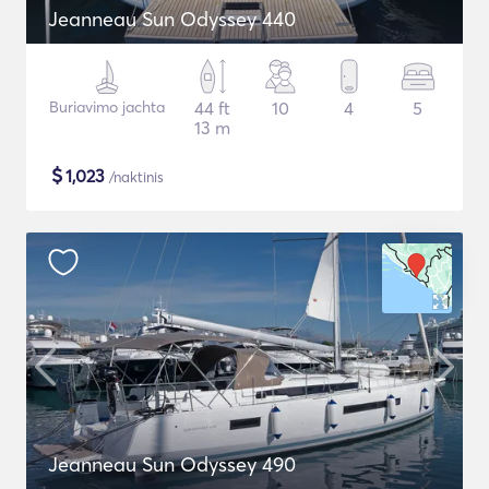
Jeanneau Sun Odyssey 440
Buriavimo jachta
44 ft
10
4
5
13 m
$
1,023
/naktinis
Jeanneau Sun Odyssey 490