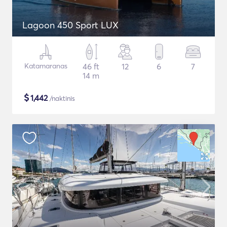
Lagoon 450 Sport LUX
Katamaranas
46 ft
12
6
7
14 m
$
1,442
/naktinis