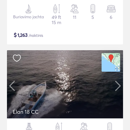
Buriavimo jachta
49 ft
11
5
6
15 m
$
1,263
/naktinis
Elan 18 CC