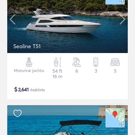
Sealine T51
Motorinė jachta
54 ft
6
3
5
16 m
$
2,641
/naktinis