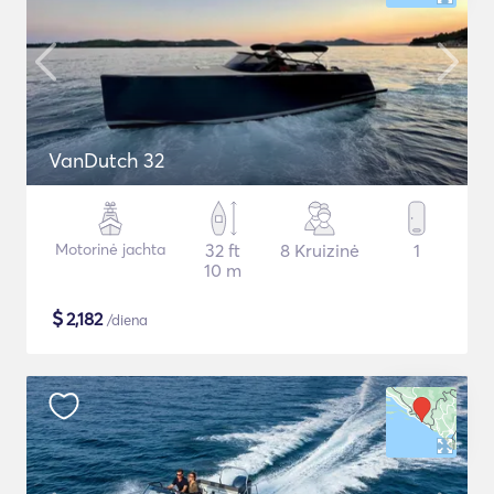
VanDutch 32
Motorinė jachta
32 ft
8 Kruizinė
1
10 m
$
2,182
/diena