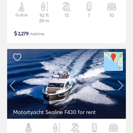
Gultas
92 ft
15
7
10
28 m
$
2,279
/naktinis
Motortyacht Sealine F430 for rent