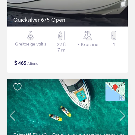
Quicksilver 675 Open
Greitaeigė valtis
22 ft
7 Kruizinė
1
7 m
$
465
/diena