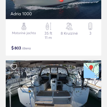
Adria 1000
Motorinė jachta
35 ft
8 Kruizinė
3
11 m
$
803
/diena