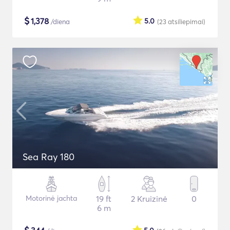
$
1,378
5.0
/diena
(23
atsiliepimai
)
Sea Ray 180
Motorinė jachta
19 ft
2 Kruizinė
0
6 m