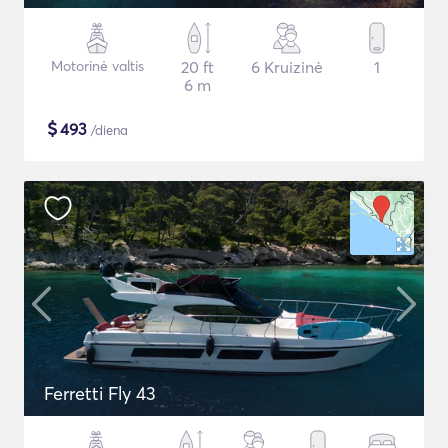
Motorinė valtis
20 ft
6 Kruizinė
1
6 m
$
493
/diena
Ferretti Fly 43