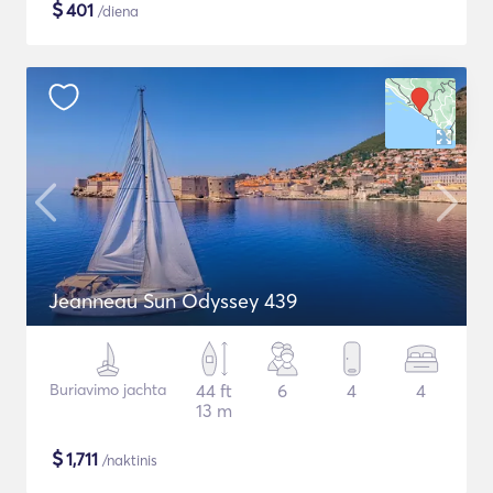
$
401
/diena
Jeanneau Sun Odyssey 439
Buriavimo jachta
44 ft
6
4
4
13 m
$
1,711
/naktinis