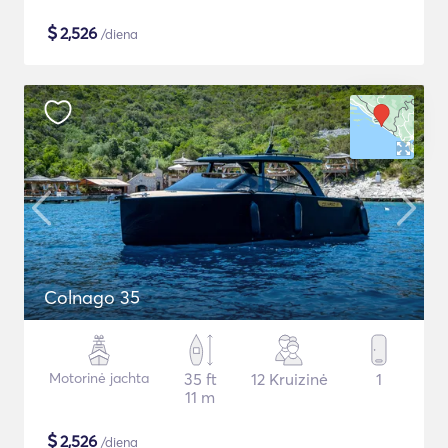
$
2,526
/diena
Colnago 35
Motorinė jachta
35 ft
12 Kruizinė
1
11 m
$
2,526
/diena