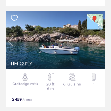
HM 22 FLY
Greitaeigė valtis
20 ft
6 Kruizinė
1
6 m
$
459
/diena