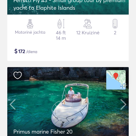
Ferretti Fly 43 - Small group tour by premium
yacht to Elaphite Islands
Motorinė jachta
46 ft
12 Kruizinė
2
14 m
$
172
/diena
Primus marine Fisher 20