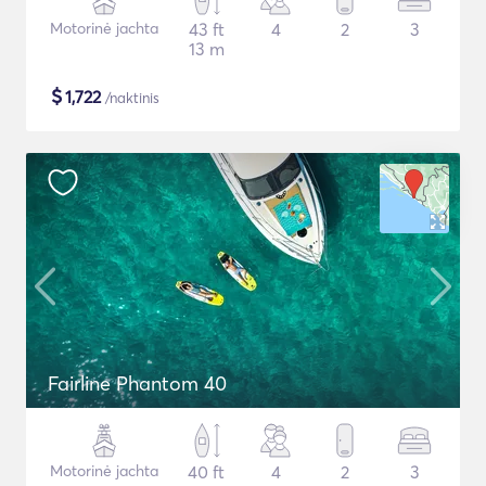
Motorinė jachta
43 ft
4
2
3
13 m
$
1,722
/naktinis
Fairline Phantom 40
Motorinė jachta
40 ft
4
2
3