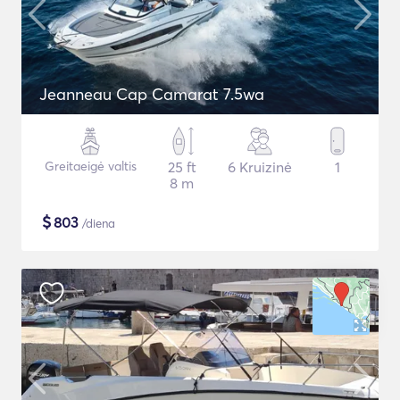
Jeanneau Cap Camarat 7.5wa
Greitaeigė valtis
25 ft
6 Kruizinė
1
8 m
$
803
/diena