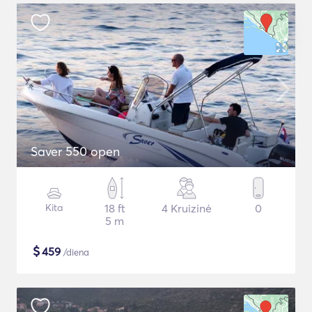
Saver 550 open
Kita
18 ft
4 Kruizinė
0
5 m
$
459
/diena