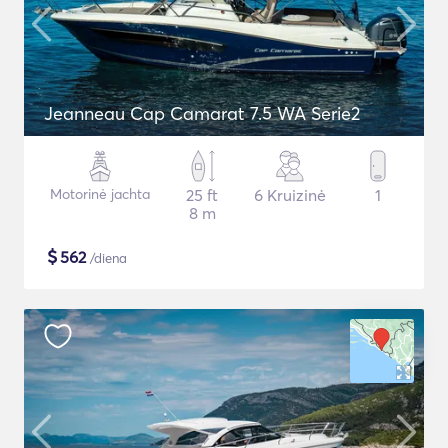
Jeanneau Cap Camarat 7.5 WA Serie2
Motorinė jachta
25 ft
6 Kruizinė
1
8 m
$
562
/diena