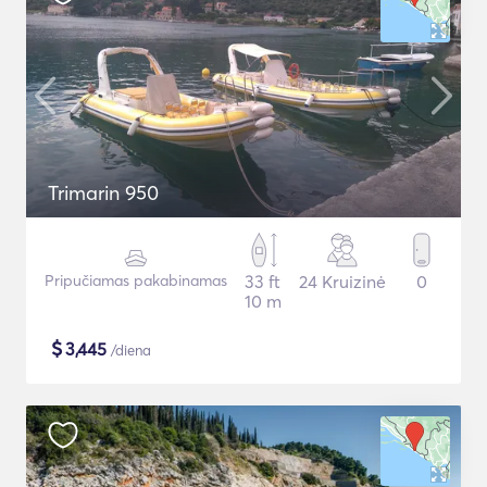
Trimarin 950
Pripučiamas pakabinamas
33 ft
24 Kruizinė
0
10 m
$
3,445
/diena