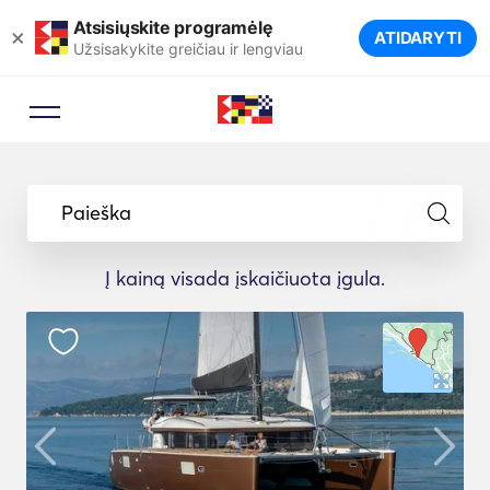
Atsisiųskite programėlę
×
ATIDARYTI
Užsisakykite greičiau ir lengviau
Paieška
Į kainą visada įskaičiuota įgula.