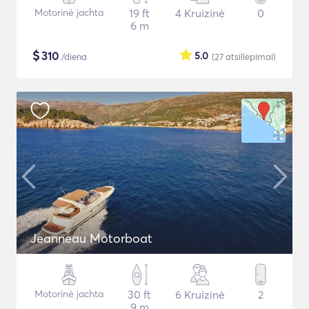
Motorinė jachta
19 ft
4 Kruizinė
0
6 m
$
310
5.0
/diena
(27
atsiliepimai
)
Jeanneau Motorboat
Motorinė jachta
30 ft
6 Kruizinė
2
9 m