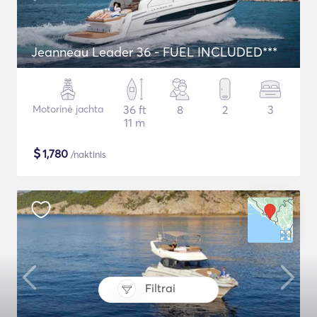
Jeanneau Leader 36 - FUEL INCLUDED***
Motorinė jachta
36 ft
8
2
3
11 m
$
1,780
/naktinis
Filtrai