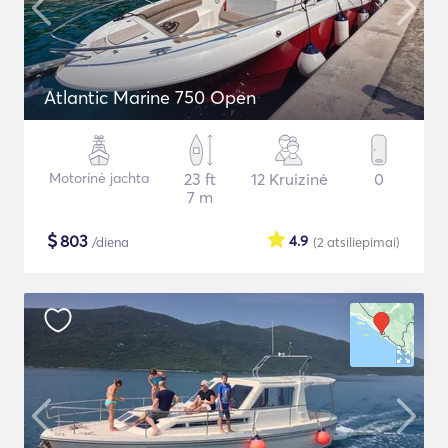
Atlantic Marine 750 Open
Motorinė jachta
23 ft
12 Kruizinė
0
7 m
$
803
4.9
/diena
(2
atsiliepimai
)