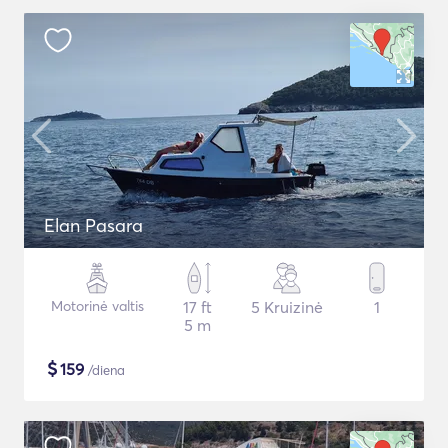
Elan Pasara
Motorinė valtis
17 ft
5 Kruizinė
1
5 m
$
159
/diena