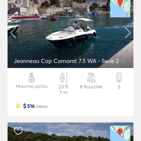
Jeanneau Cap Camarat 7.5 WA - Serie 2
Motorinė jachta
23 ft
8 Kruizinė
2
7 m
$
516
/diena