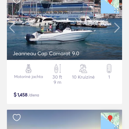
Jeanneau Cap Camarat 9.0
Motorinė jachta
30 ft
10 Kruizinė
1
9 m
$
1,458
/diena