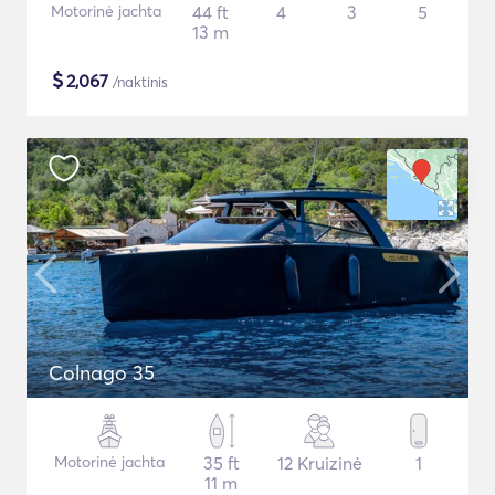
Motorinė jachta
44 ft
4
3
5
13 m
$
2,067
/naktinis
Colnago 35
Motorinė jachta
35 ft
12 Kruizinė
1
11 m