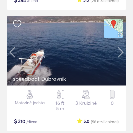
$
344
5.0
/diena
(26
atsiliepimai
)
speedboat Dubrovnik
Motorinė jachta
16 ft
3 Kruizinė
0
5 m
$
310
5.0
/diena
(58
atsiliepimai
)