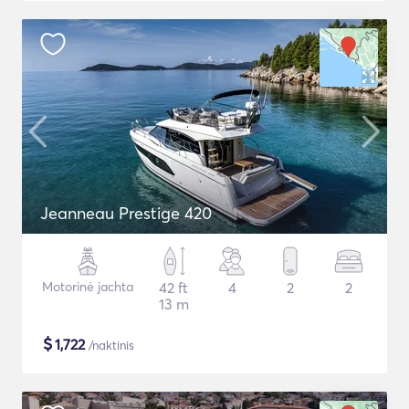
Jeanneau Prestige 420
Motorinė jachta
42 ft
4
2
2
13 m
$
1,722
/naktinis