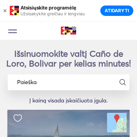
Atsisiųskite programėlę
×
ATIDARYTI
Užsisakykite greičiau ir lengviau
Išsinuomokite valtį Caño de
Loro, Bolivar per kelias minutes!
Paieška
Į kainą visada įskaičiuota įgula.