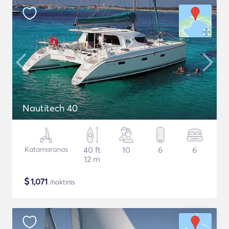
Nautitech 40
Katamaranas
40 ft
10
6
6
12 m
$
1,071
/naktinis