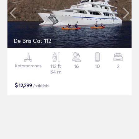
De Bris Cat 112
Katamaranas
112 ft
16
10
2
34 m
$
12,299
/naktinis