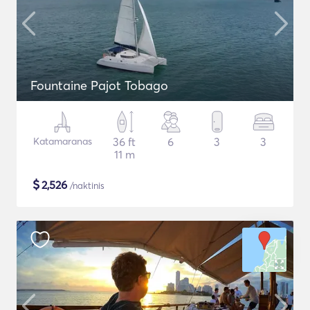
Fountaine Pajot Tobago
Katamaranas
36 ft
6
3
3
11 m
$
2,526
/naktinis