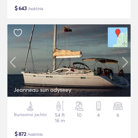
$
643
/naktinis
Jeanneau sun odyseey
Buriavimo jachta
54 ft
10
4
6
16 m
$
872
/naktinis