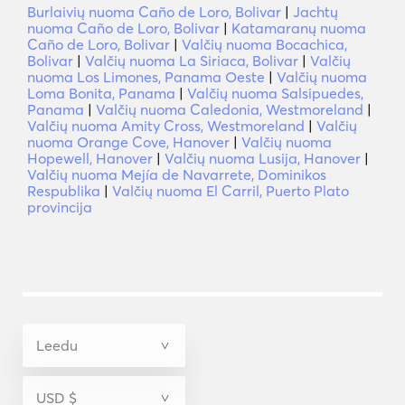
Burlaivių nuoma Caño de Loro, Bolivar
|
Jachtų
nuoma Caño de Loro, Bolivar
|
Katamaranų nuoma
Caño de Loro, Bolivar
|
Valčių nuoma Bocachica,
Bolivar
|
Valčių nuoma La Siriaca, Bolivar
|
Valčių
nuoma Los Limones, Panama Oeste
|
Valčių nuoma
Loma Bonita, Panama
|
Valčių nuoma Salsipuedes,
Panama
|
Valčių nuoma Caledonia, Westmoreland
|
Valčių nuoma Amity Cross, Westmoreland
|
Valčių
nuoma Orange Cove, Hanover
|
Valčių nuoma
Hopewell, Hanover
|
Valčių nuoma Lusija, Hanover
|
Valčių nuoma Mejía de Navarrete, Dominikos
Respublika
|
Valčių nuoma El Carril, Puerto Plato
provincija