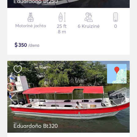
Eduardoño Bt250
Motorinė jachta
25 ft
6 Kruizinė
0
8 m
$
350
/diena
Eduardoño Bt320