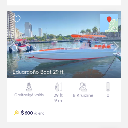
Eduardoño Boat 29 ft
Greitaeigė valtis
29 ft
8 Kruizinė
0
9 m
$
600
/diena