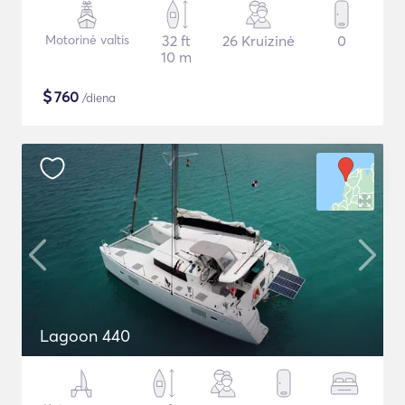
Motorinė valtis
32 ft
26 Kruizinė
0
10 m
$
760
/diena
Lagoon 440