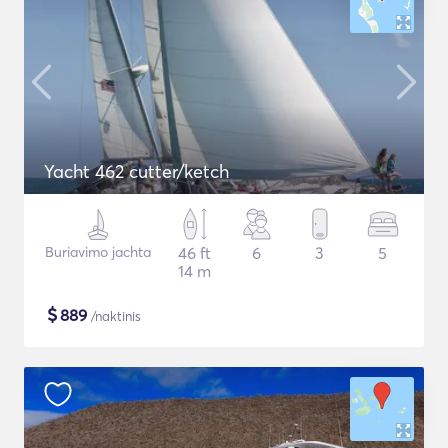
Yacht 462 cutter/ketch
Buriavimo jachta
46 ft
6
3
5
14 m
$
889
/naktinis