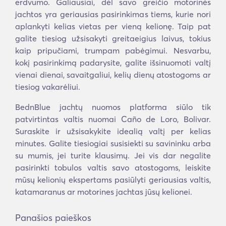
erdvumo. Galiausiai, dėl savo greičio motorinės
jachtos yra geriausias pasirinkimas tiems, kurie nori
aplankyti kelias vietas per vieną kelionę. Taip pat
galite tiesiog užsisakyti greitaeigius laivus, tokius
kaip pripučiami, trumpam pabėgimui. Nesvarbu,
kokį pasirinkimą padarysite, galite išsinuomoti valtį
vienai dienai, savaitgaliui, kelių dienų atostogoms ar
tiesiog vakarėliui.
BednBlue jachtų nuomos platforma siūlo tik
patvirtintas valtis nuomai Caño de Loro, Bolivar.
Suraskite ir užsisakykite idealią valtį per kelias
minutes. Galite tiesiogiai susisiekti su savininku arba
su mumis, jei turite klausimų. Jei vis dar negalite
pasirinkti tobulos valtis savo atostogoms, leiskite
mūsų kelionių ekspertams pasiūlyti geriausias valtis,
katamaranus ar motorines jachtas jūsų kelionei.
Panašios paieškos