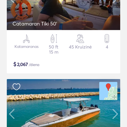
Catamaran Tiki 50'
Katamaranas
50 ft
45 Kruizinė
4
15 m
$
2,067
/diena