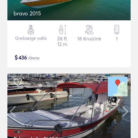
bravo 2015
Greitaeigė valtis
38 ft
18 Kruizinė
1
12 m
$
436
/diena