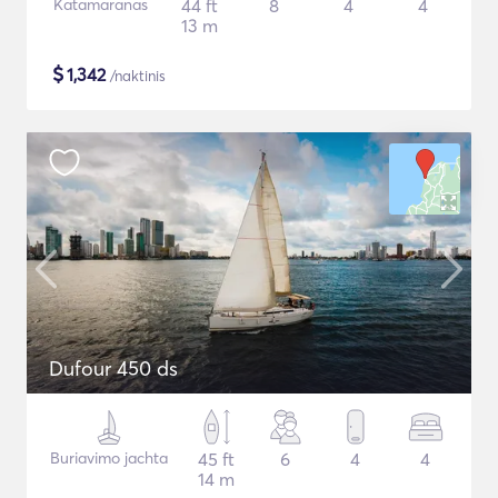
Katamaranas
44 ft
8
4
4
13 m
$
1,342
/naktinis
Dufour 450 ds
Buriavimo jachta
45 ft
6
4
4
14 m