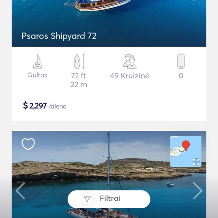
Psaros Shipyard 72
Gultas
72 ft
49 Kruizinė
0
22 m
$
2,297
/diena
Filtrai