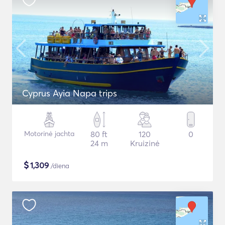
Cyprus Ayia Napa trips
Motorinė jachta
80 ft
120
0
24 m
Kruizinė
$
1,309
/diena