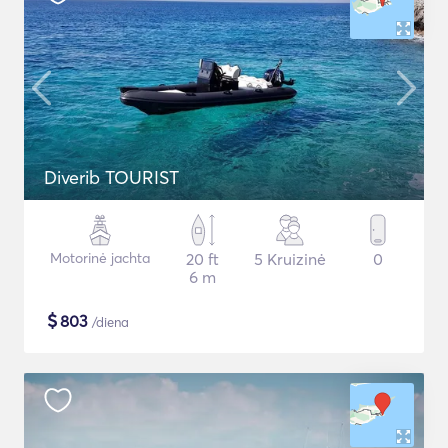
Diverib TOURIST
Motorinė jachta
20 ft
5 Kruizinė
0
6 m
$
803
/diena