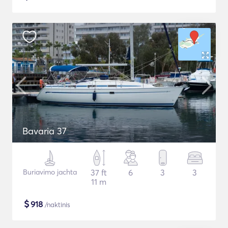
Bavaria 37
Buriavimo jachta
37 ft
6
3
3
11 m
$
918
/naktinis