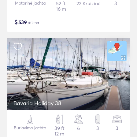
Motorinė jachta
52 ft
22 Kruizinė
3
16 m
$
539
/diena
Bavaria Holiday 38
Buriavimo jachta
39 ft
6
3
3
12 m