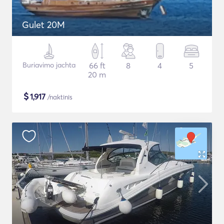
Gulet 20M
Buriavimo jachta
66 ft
8
4
5
20 m
$
1,917
/naktinis