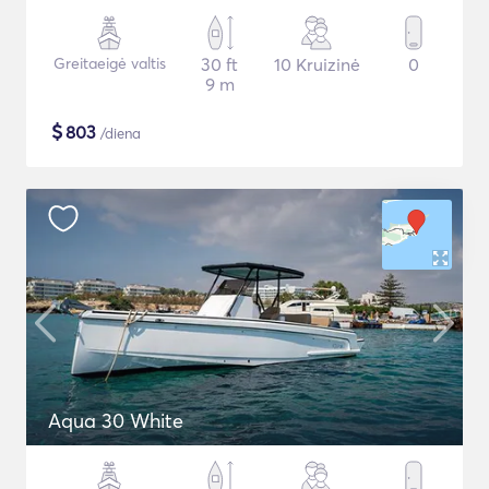
Greitaeigė valtis
30 ft
10 Kruizinė
0
9 m
$
803
/diena
Aqua 30 White