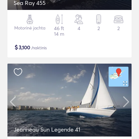
Sea Ray 455
Motorinė jachta
46 ft
4
2
2
14 m
$
3,100
/naktinis
Jeanneau Sun Legende 41