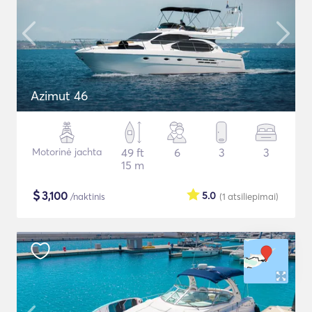
Azimut 46
Motorinė jachta
49 ft
6
3
3
15 m
$
3,100
5.0
/naktinis
(1
atsiliepimai
)