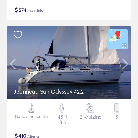
$
574
/naktinis
Jeanneau Sun Odyssey 42.2
Buriavimo jachta
43 ft
12 Kruizinė
3
13 m
$
410
/diena