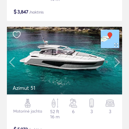
$
3,847
/naktinis
Azimut 51
Motorinė jachta
52 ft
6
3
3
16 m