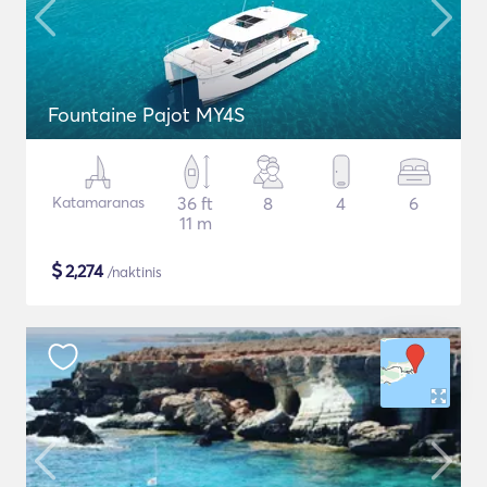
Fountaine Pajot MY4S
Katamaranas
36 ft
8
4
6
11 m
$
2,274
/naktinis