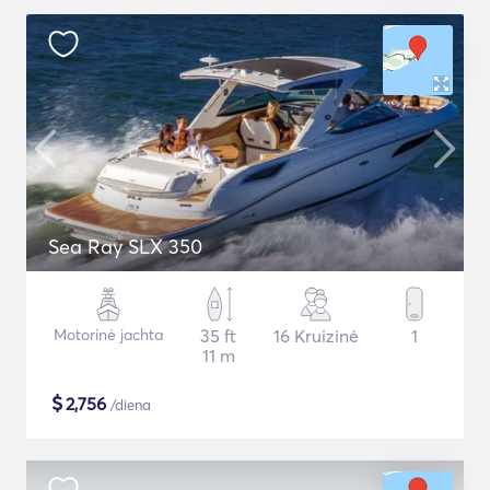
Sea Ray SLX 350
Motorinė jachta
35 ft
16 Kruizinė
1
11 m
$
2,756
/diena