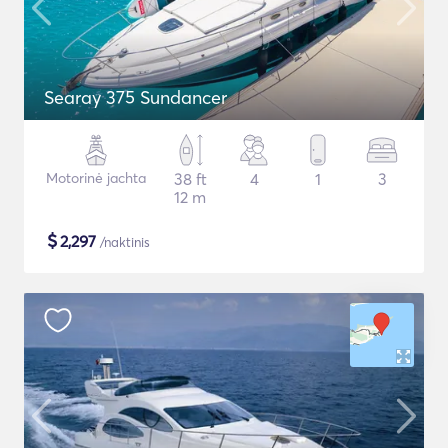
Searay 375 Sundancer
Motorinė jachta
38 ft
4
1
3
12 m
$
2,297
/naktinis