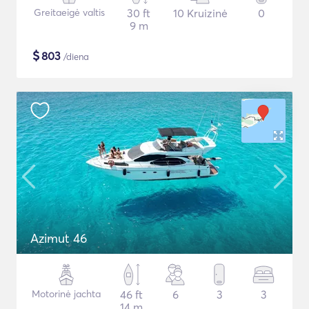
Greitaeigė valtis
30 ft
10 Kruizinė
0
9 m
$
803
/diena
Azimut 46
Motorinė jachta
46 ft
6
3
3
14 m