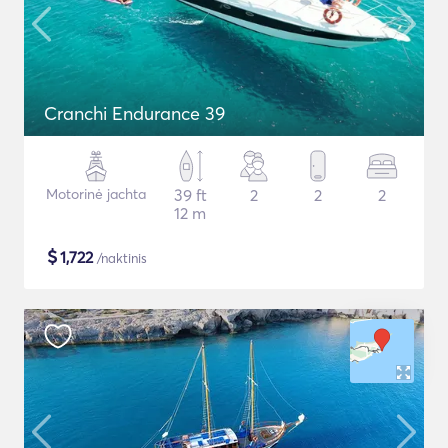
Cranchi Endurance 39
Motorinė jachta
39 ft
2
2
2
12 m
$
1,722
/naktinis