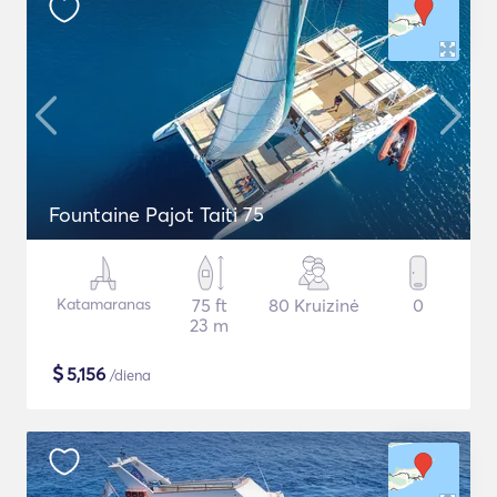
Fountaine Pajot Taiti 75
Katamaranas
75 ft
80 Kruizinė
0
23 m
$
5,156
/diena