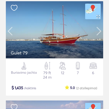
Gulet 79
Buriavimo jachta
79 ft
12
7
6
24 m
$
1,435
5.0
/naktinis
(2
atsiliepimai
)