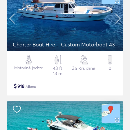
Charter Boat Hire – Custom Motorboat 43
Motorinė jachta
43 ft
35 Kruizinė
0
13 m
$
918
/diena