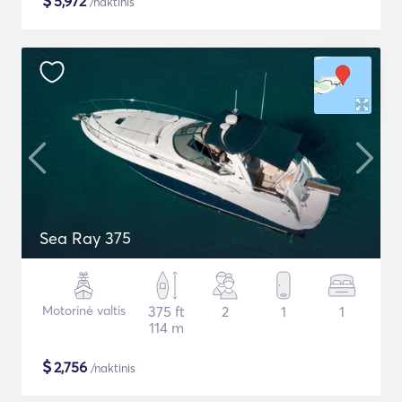
$
5,972
/naktinis
Sea Ray 375
Motorinė valtis
375 ft
2
1
1
114 m
$
2,756
/naktinis