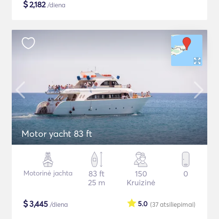
$
2,182
/diena
Motor yacht 83 ft
Motorinė jachta
83 ft
150
0
25 m
Kruizinė
$
3,445
5.0
/diena
(37
atsiliepimai
)