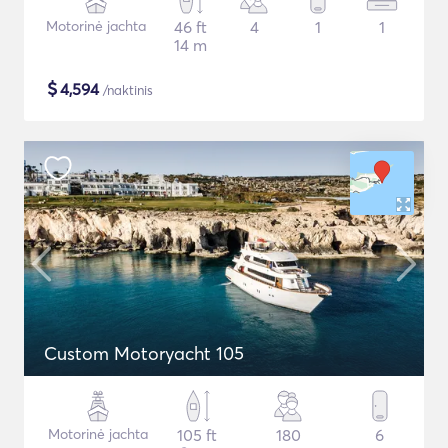
Motorinė jachta
46 ft
4
1
1
14 m
$
4,594
/naktinis
Custom Motoryacht 105
Motorinė jachta
105 ft
180
6