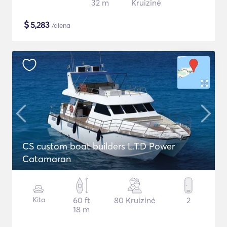
32 m
Kruizinė
$
5,283
/diena
CS custom boat builders L.T.D Power
Catamaran
Kita
60 ft
80 Kruizinė
2
18 m