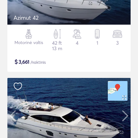
Azimut 42
Motorinė valtis
42 ft
4
1
3
13 m
$
3,661
/naktinis