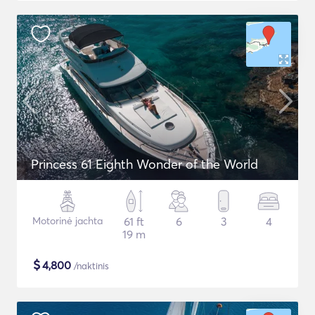
Princess 61 Eighth Wonder of the World
Motorinė jachta
61 ft
6
3
4
19 m
$
4,800
/naktinis