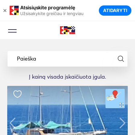
Atsisiųskite programėlę
×
ATIDARYTI
Užsisakykite greičiau ir lengviau
Paieška
Į kainą visada įskaičiuota įgula.