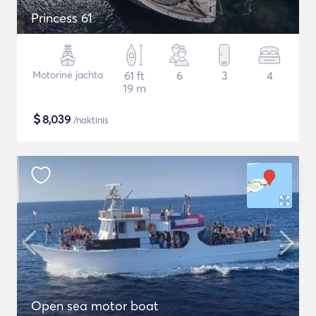
Princess 61
Motorinė jachta
61 ft
6
3
4
19 m
$
8,039
/naktinis
Open sea motor boat