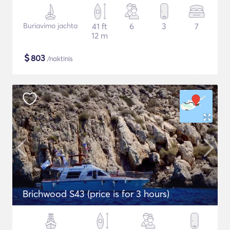
Buriavimo jachta
41 ft
6
3
7
12 m
$
803
/naktinis
Brichwood S43 (price is for 3 hours)