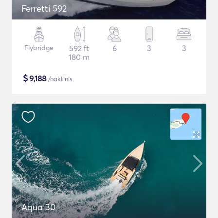
Ferretti 592
Flybridge
592 ft
6
3
3
180 m
$
9,188
/naktinis
Aqua 30