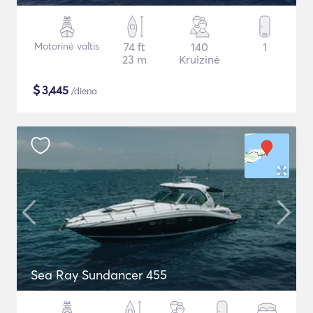
Motorinė valtis
74 ft
140
1
23 m
Kruizinė
$
3,445
/diena
Sea Ray Sundancer 455