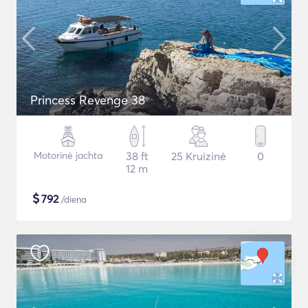
Princess Revenge 38
Motorinė jachta
38 ft
25 Kruizinė
0
12 m
$
792
/diena