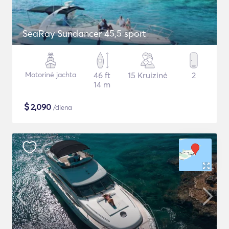
SeaRay Sundancer 45,5 sport
Motorinė jachta
46 ft
15 Kruizinė
2
14 m
$
2,090
/diena