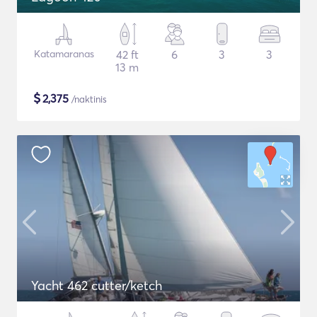
Katamaranas
42 ft
6
3
3
13 m
$
2,375
/naktinis
Yacht 462 cutter/ketch