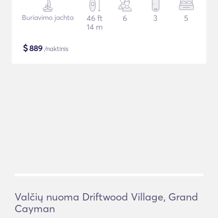
Buriavimo jachta
46 ft
6
3
5
14 m
$
889
/naktinis
Valčių nuoma Driftwood Village, Grand
Cayman