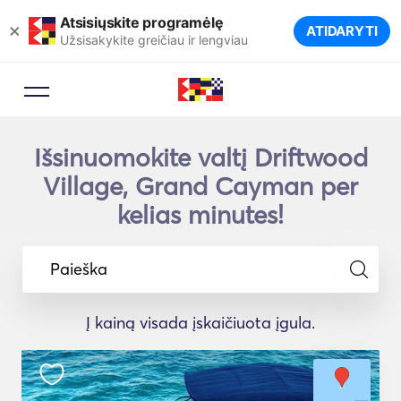
Atsisiųskite programėlę
×
ATIDARYTI
Užsisakykite greičiau ir lengviau
Išsinuomokite valtį Driftwood
Village, Grand Cayman per
kelias minutes!
Paieška
Į kainą visada įskaičiuota įgula.