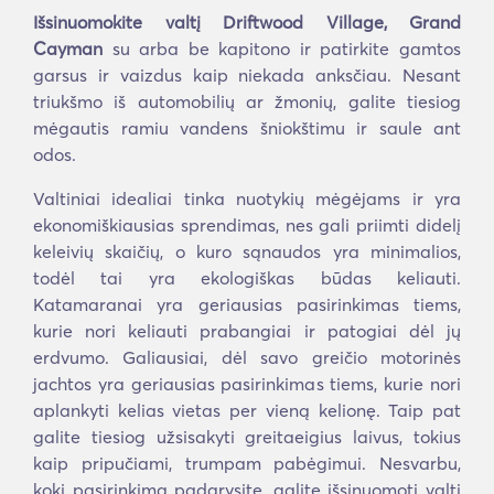
Išsinuomokite valtį Driftwood Village, Grand
Cayman
su arba be kapitono ir patirkite gamtos
garsus ir vaizdus kaip niekada anksčiau. Nesant
triukšmo iš automobilių ar žmonių, galite tiesiog
mėgautis ramiu vandens šniokštimu ir saule ant
odos.
Valtiniai idealiai tinka nuotykių mėgėjams ir yra
ekonomiškiausias sprendimas, nes gali priimti didelį
keleivių skaičių, o kuro sąnaudos yra minimalios,
todėl tai yra ekologiškas būdas keliauti.
Katamaranai yra geriausias pasirinkimas tiems,
kurie nori keliauti prabangiai ir patogiai dėl jų
erdvumo. Galiausiai, dėl savo greičio motorinės
jachtos yra geriausias pasirinkimas tiems, kurie nori
aplankyti kelias vietas per vieną kelionę. Taip pat
galite tiesiog užsisakyti greitaeigius laivus, tokius
kaip pripučiami, trumpam pabėgimui. Nesvarbu,
kokį pasirinkimą padarysite, galite išsinuomoti valtį