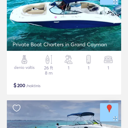
Private Boat Charters in Grand Cayman
denio valtis
26 ft
1
1
1
8 m
$
200
/naktinis