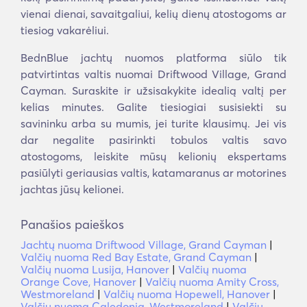
vienai dienai, savaitgaliui, kelių dienų atostogoms ar
tiesiog vakarėliui.
BednBlue jachtų nuomos platforma siūlo tik
patvirtintas valtis nuomai Driftwood Village, Grand
Cayman. Suraskite ir užsisakykite idealią valtį per
kelias minutes. Galite tiesiogiai susisiekti su
savininku arba su mumis, jei turite klausimų. Jei vis
dar negalite pasirinkti tobulos valtis savo
atostogoms, leiskite mūsų kelionių ekspertams
pasiūlyti geriausias valtis, katamaranus ar motorines
jachtas jūsų kelionei.
Panašios paieškos
Jachtų nuoma Driftwood Village, Grand Cayman
|
Valčių nuoma Red Bay Estate, Grand Cayman
|
Valčių nuoma Lusija, Hanover
|
Valčių nuoma
Orange Cove, Hanover
|
Valčių nuoma Amity Cross,
Westmoreland
|
Valčių nuoma Hopewell, Hanover
|
Valčių nuoma Caledonia, Westmoreland
|
Valčių