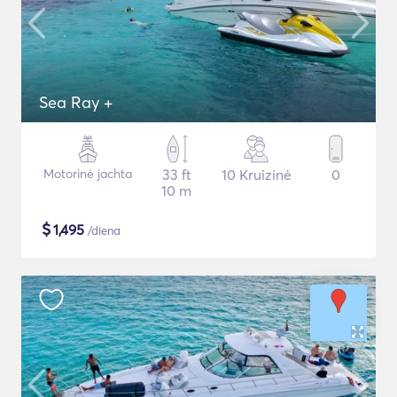
Sea Ray +
Motorinė jachta
33 ft
10 Kruizinė
0
10 m
$
1,495
/diena