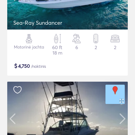
Sea-Ray Sundancer
Motorinė jachta
60 ft
6
2
2
18 m
$
4,750
/naktinis