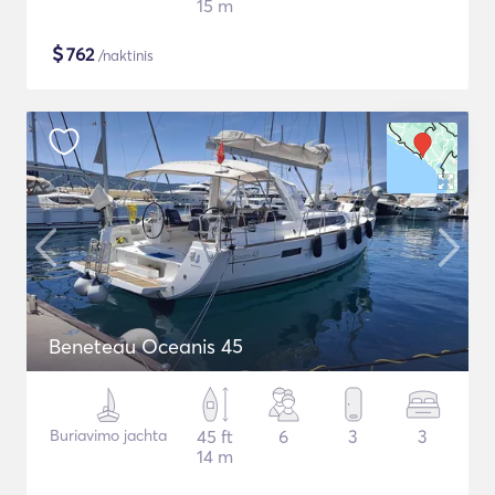
15 m
$
762
/naktinis
Beneteau Oceanis 45
Buriavimo jachta
45 ft
6
3
3
14 m