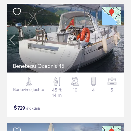
Beneteau Oceanis 45
Buriavimo jachta
45 ft
10
4
5
14 m
$
729
/naktinis