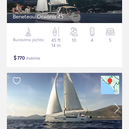
Beneteau Oceanis 45
Buriavimo jachta
45 ft
10
4
5
14 m
$
770
/naktinis