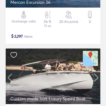
Mercan Excursion 36
Greitaeigė valtis
36 ft
20 Kruizinė
0
11 m
$
2,297
/diena
Custom made 30ft Luxury Speed Boat