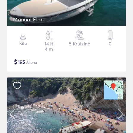
Manual Elan
Kita
14 ft
5 Kruizinė
0
4 m
$
195
/diena