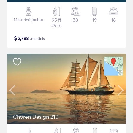
Motorinė jachta
95 ft
38
19
18
29 m
$
2,788
/naktinis
Choren Design 210