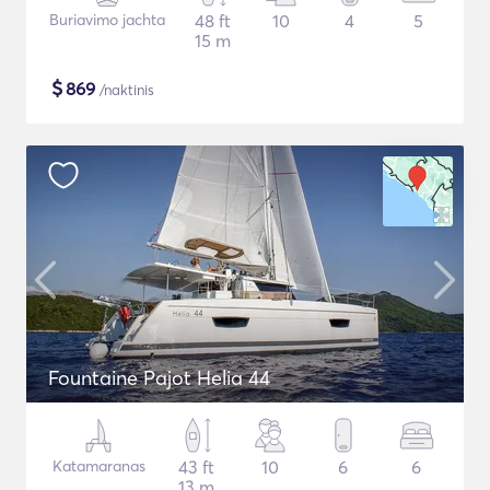
Buriavimo jachta
48 ft
10
4
5
15 m
$
869
/naktinis
Fountaine Pajot Helia 44
Katamaranas
43 ft
10
6
6
13 m