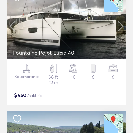
Fountaine Pajot Lucia 40
Katamaranas
38 ft
10
6
6
12 m
$
950
/naktinis