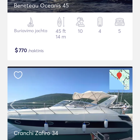
Beneteau Oceanis 45
Buriavimo jachta
45 ft
10
4
5
14 m
$
770
/naktinis
Cranchi Zafiro 34