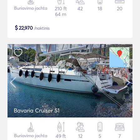
Buriavimo jachta
210 ft
42
18
20
64 m
$
22,970
/naktinis
Bavaria Cruiser 51
Buriavimo jachta
49 ft
12
5
7