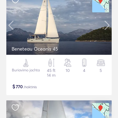
Beneteau Oceanis 45
Buriavimo jachta
45 ft
10
4
5
14 m
$
770
/naktinis