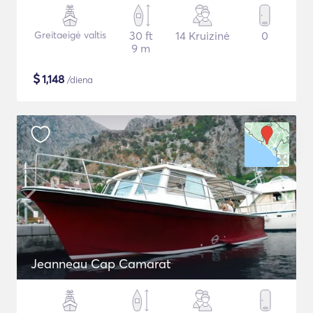
Greitaeigė valtis
30 ft
14 Kruizinė
0
9 m
$
1,148
/diena
Jeanneau Cap Camarat