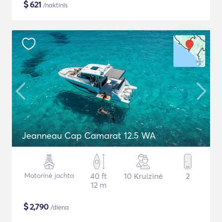
$
621
/naktinis
Jeanneau Cap Camarat 12.5 WA
Motorinė jachta
40 ft
10 Kruizinė
2
12 m
$
2,790
/diena