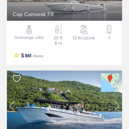
Cap Camarat 7.5
Greitaeigė valtis
25 ft
12 Kruizinė
1
8 m
$
861
/diena