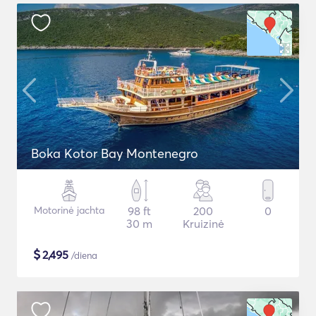
Boka Kotor Bay Montenegro
Motorinė jachta
98 ft
200
0
30 m
Kruizinė
$
2,495
/diena