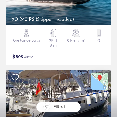
XO 240 RS (Skipper Included)
Greitaeigė valtis
25 ft
8 Kruizinė
0
8 m
$
803
/diena
Filtrai