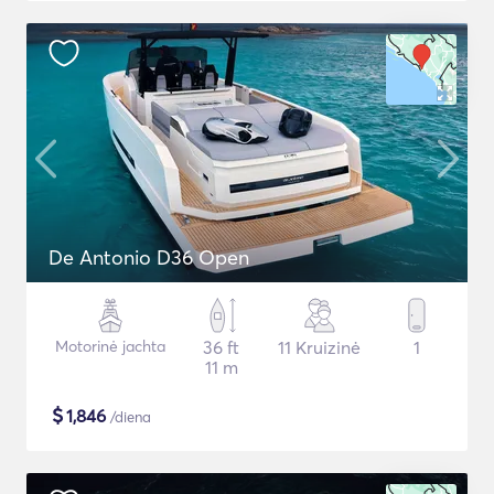
De Antonio D36 Open
Motorinė jachta
36 ft
11 Kruizinė
1
11 m
$
1,846
/diena