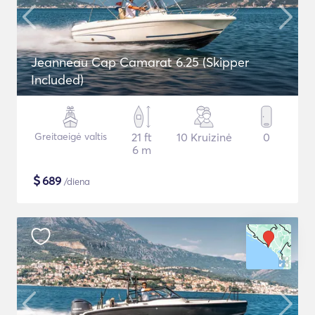
Jeanneau Cap Camarat 6.25 (Skipper
Included)
Greitaeigė valtis
21 ft
10 Kruizinė
0
6 m
$
689
/diena