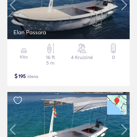
Elan Passara
Kita
16 ft
4 Kruizinė
0
5 m
$
195
/diena