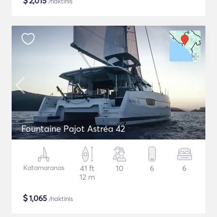
$
2,015
/naktinis
Fountaine Pajot Astréa 42
Katamaranas
41 ft
10
6
6
12 m
$
1,065
/naktinis