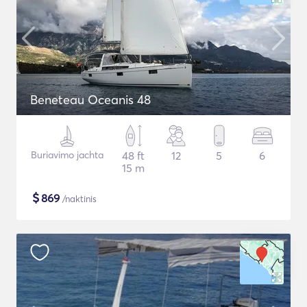
Beneteau Oceanis 48
Buriavimo jachta
48 ft
12
5
6
15 m
$
869
/naktinis