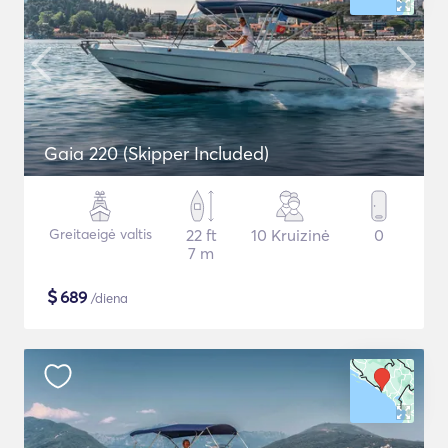
Gaia 220 (Skipper Included)
Greitaeigė valtis
22 ft
10 Kruizinė
0
7 m
$
689
/diena