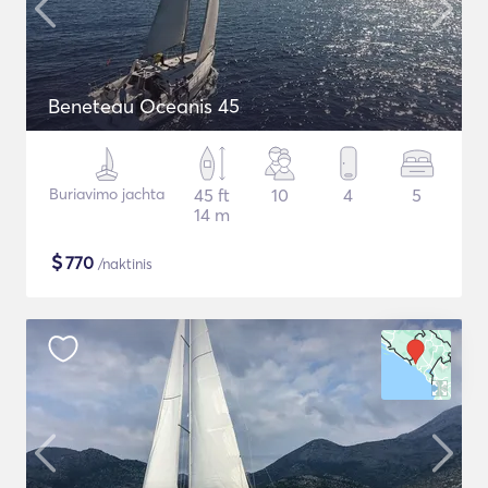
Beneteau Oceanis 45
Buriavimo jachta
45 ft
10
4
5
14 m
$
770
/naktinis