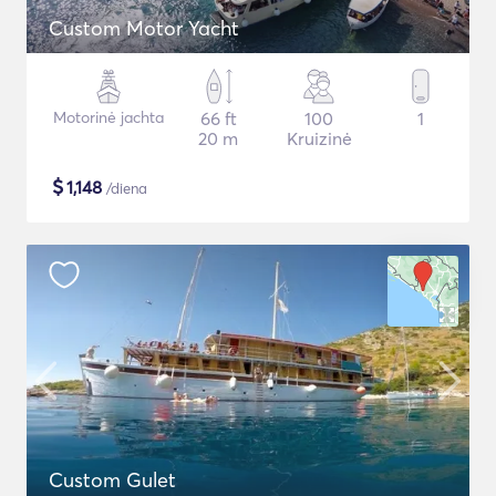
Custom Motor Yacht
Motorinė jachta
66 ft
100
1
20 m
Kruizinė
$
1,148
/diena
Custom Gulet