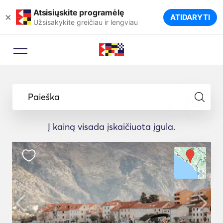
Atsisiųskite programėlę
×
ATIDARYTI
Užsisakykite greičiau ir lengviau
Paieška
Į kainą visada įskaičiuota įgula.