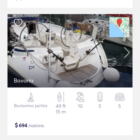
Bavaria
Buriavimo jachta
49 ft
10
5
5
15 m
$
694
/naktinis