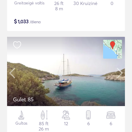
Greitaeigė valtis
26 ft
30 Kruizinė
0
8 m
$
1,033
/diena
Gulet 85
Gultas
85 ft
12
6
6
26 m