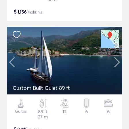
$
1,156
/naktinis
Custom Built Gulet 89 ft
Gultas
89 ft
12
6
6
27 m