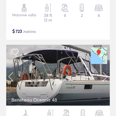
Motorinė valtis
38 ft
4
2
4
12 m
$
723
/naktinis
Beneteau Oceanis 48