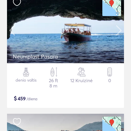
Neumplast Pasara
denio valtis
26 ft
12 Kruizinė
0
8 m
$
459
/diena