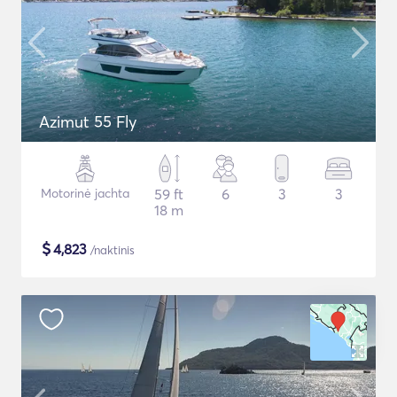
Azimut 55 Fly
Motorinė jachta
59 ft
6
3
3
18 m
$
4,823
/naktinis