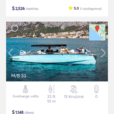
$
2,526
5.0
/naktinis
(1
atsiliepimai
)
M/B 33
Greitaeigė valtis
33 ft
15 Kruizinė
0
10 m
$
1,148
/diena