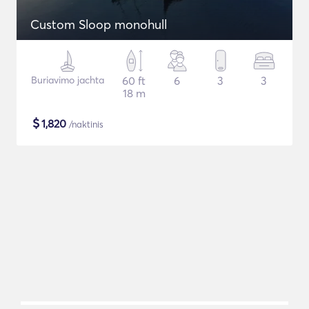
Custom Sloop monohull
Buriavimo jachta
60 ft
6
3
3
18 m
$
1,820
/naktinis