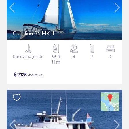
Catalina 36 MK II
Buriavimo jachta
36 ft
4
2
2
11 m
$
2,125
/naktinis