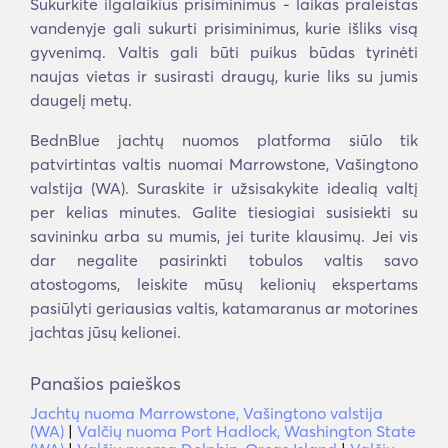
Sukurkite ilgalaikius prisiminimus - laikas praleistas
vandenyje gali sukurti prisiminimus, kurie išliks visą
gyvenimą. Valtis gali būti puikus būdas tyrinėti
naujas vietas ir susirasti draugų, kurie liks su jumis
daugelį metų.
BednBlue jachtų nuomos platforma siūlo tik
patvirtintas valtis nuomai Marrowstone, Vašingtono
valstija (WA). Suraskite ir užsisakykite idealią valtį
per kelias minutes. Galite tiesiogiai susisiekti su
savininku arba su mumis, jei turite klausimų. Jei vis
dar negalite pasirinkti tobulos valtis savo
atostogoms, leiskite mūsų kelionių ekspertams
pasiūlyti geriausias valtis, katamaranus ar motorines
jachtas jūsų kelionei.
Panašios paieškos
Jachtų nuoma Marrowstone, Vašingtono valstija
(WA)
|
Valčių nuoma Port Hadlock, Washington State