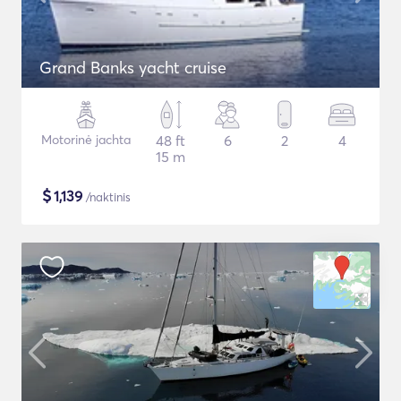
Grand Banks yacht cruise
Motorinė jachta
48 ft
6
2
4
15 m
$
1,139
/naktinis