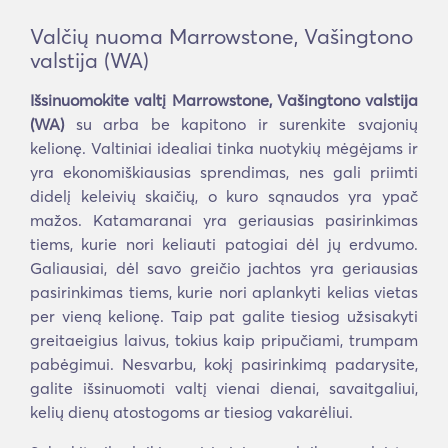
Valčių nuoma Marrowstone, Vašingtono
valstija (WA)
Išsinuomokite valtį Marrowstone, Vašingtono valstija
(WA)
su arba be kapitono ir surenkite svajonių
kelionę. Valtiniai idealiai tinka nuotykių mėgėjams ir
yra ekonomiškiausias sprendimas, nes gali priimti
didelį keleivių skaičių, o kuro sąnaudos yra ypač
mažos. Katamaranai yra geriausias pasirinkimas
tiems, kurie nori keliauti patogiai dėl jų erdvumo.
Galiausiai, dėl savo greičio jachtos yra geriausias
pasirinkimas tiems, kurie nori aplankyti kelias vietas
per vieną kelionę. Taip pat galite tiesiog užsisakyti
greitaeigius laivus, tokius kaip pripučiami, trumpam
pabėgimui. Nesvarbu, kokį pasirinkimą padarysite,
galite išsinuomoti valtį vienai dienai, savaitgaliui,
kelių dienų atostogoms ar tiesiog vakarėliui.