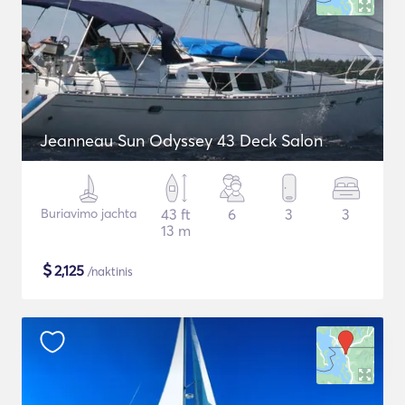
Jeanneau Sun Odyssey 43 Deck Salon
Buriavimo jachta
43 ft
6
3
3
13 m
$
2,125
/naktinis