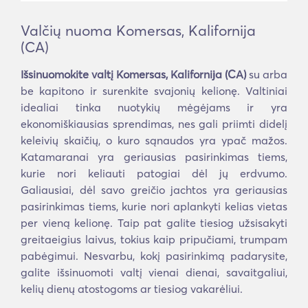
Valčių nuoma Komersas, Kalifornija
(CA)
Išsinuomokite valtį Komersas, Kalifornija (CA)
su arba
be kapitono ir surenkite svajonių kelionę. Valtiniai
idealiai tinka nuotykių mėgėjams ir yra
ekonomiškiausias sprendimas, nes gali priimti didelį
keleivių skaičių, o kuro sąnaudos yra ypač mažos.
Katamaranai yra geriausias pasirinkimas tiems,
kurie nori keliauti patogiai dėl jų erdvumo.
Galiausiai, dėl savo greičio jachtos yra geriausias
pasirinkimas tiems, kurie nori aplankyti kelias vietas
per vieną kelionę. Taip pat galite tiesiog užsisakyti
greitaeigius laivus, tokius kaip pripučiami, trumpam
pabėgimui. Nesvarbu, kokį pasirinkimą padarysite,
galite išsinuomoti valtį vienai dienai, savaitgaliui,
kelių dienų atostogoms ar tiesiog vakarėliui.