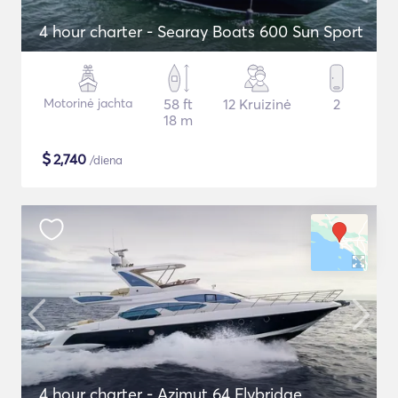
4 hour charter - Searay Boats 600 Sun Sport
Motorinė jachta
58 ft
12 Kruizinė
2
18 m
$
2,740
/diena
4 hour charter - Azimut 64 Flybridge