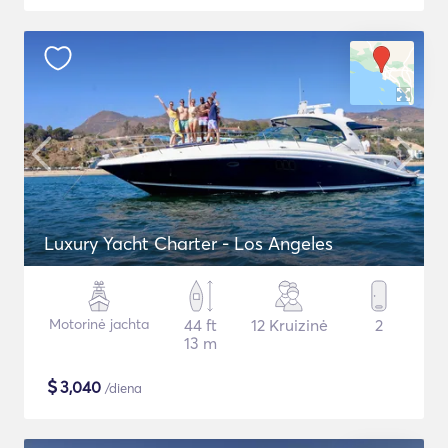
Luxury Yacht Charter - Los Angeles
Motorinė jachta
44 ft
12 Kruizinė
2
13 m
$
3,040
/diena