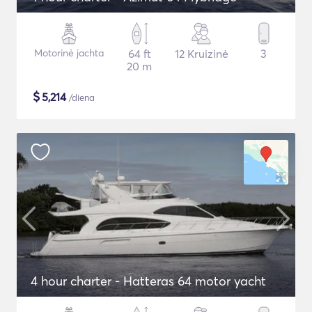
Motorinė jachta
64 ft
12 Kruizinė
3
20 m
$
5,214
/diena
4 hour charter - Hatteras 64 motor yacht