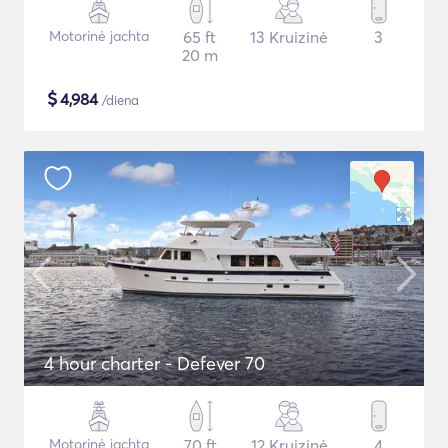
Motorinė jachta
65 ft
13 Kruizinė
3
20 m
$
4,984
/diena
4 hour charter - Defever 70
Motorinė jachta
70 ft
12 Kruizinė
4