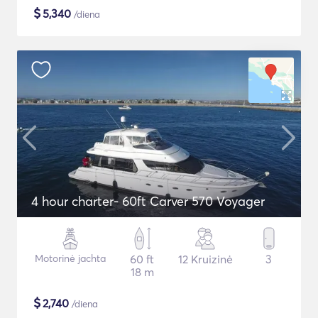
$
5,340
/diena
4 hour charter- 60ft Carver 570 Voyager
Motorinė jachta
60 ft
12 Kruizinė
3
18 m
$
2,740
/diena