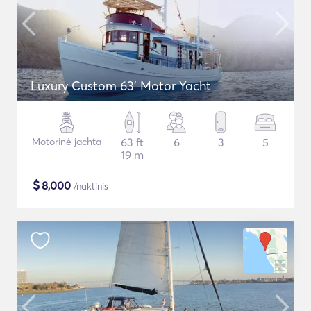
Luxury Custom 63' Motor Yacht
Motorinė jachta
63 ft
6
3
5
19 m
$
8,000
/naktinis