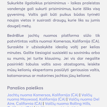
Sukurkite ilgalaikius prisiminimus - laikas praleistas
vandenyje gali sukurti prisiminimus, kurie išliks visą
gyvenimą. Valtis gali būti puikus būdas tyrinėti
naujas vietas ir susirasti draugų, kurie liks su jumis
daugelį metų.
BednBlue jachtų nuomos platforma siūlo tik
patvirtintas valtis nuomai Komersas, Kalifornija (CA).
Suraskite ir užsisakykite idealią valtį per kelias
minutes. Galite tiesiogiai susisiekti su savininku arba
su mumis, jei turite klausimų. Jei vis dar negalite
pasirinkti tobulos valtis savo atostogoms, leiskite
mūsų kelionių ekspertams pasiūlyti geriausias valtis,
katamaranus ar motorines jachtas jūsų kelionei.
Panašios paieškos
Jachtų nuoma Komersas, Kalifornija (CA)
|
Valčių
nuoma Maywood, Kalifornija (CA)
|
Valčių nuoma Del
Aire, California (CA)
|
Valčių nuoma Rolling Hills,