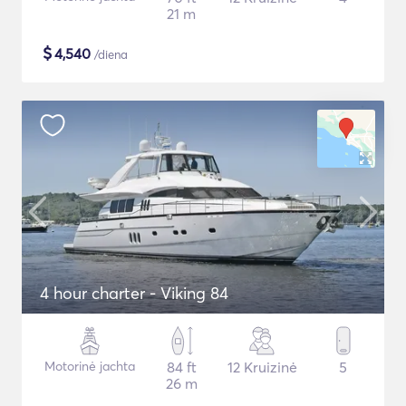
21 m
$
4,540
/diena
4 hour charter - Viking 84
Motorinė jachta
84 ft
12 Kruizinė
5
26 m