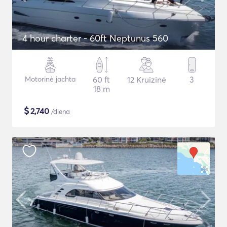
4 hour charter - 60ft Neptunus 560
Motorinė jachta
60 ft
12 Kruizinė
3
18 m
$
2,740
/diena