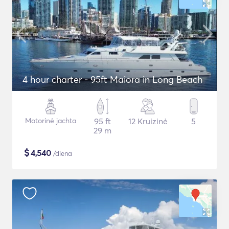
4 hour charter - 95ft Maiora in Long Beach
Motorinė jachta
95 ft
12 Kruizinė
5
29 m
$
4,540
/diena