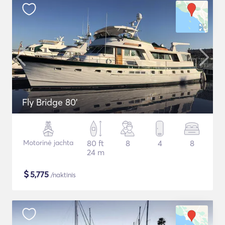
Fly Bridge 80'
Motorinė jachta
80 ft
8
4
8
24 m
$
5,775
/naktinis