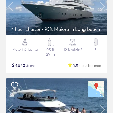
4 hour charter - 95ft Maiora in Long beach
Motorinė jachta
95 ft
12 Kruizinė
5
29 m
$
4,540
5.0
/diena
(1
atsiliepimai
)