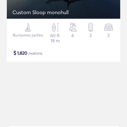
Custom Sloop monohull
Buriavimo jachta
60 ft
6
3
3
18 m
$
1,820
/naktinis