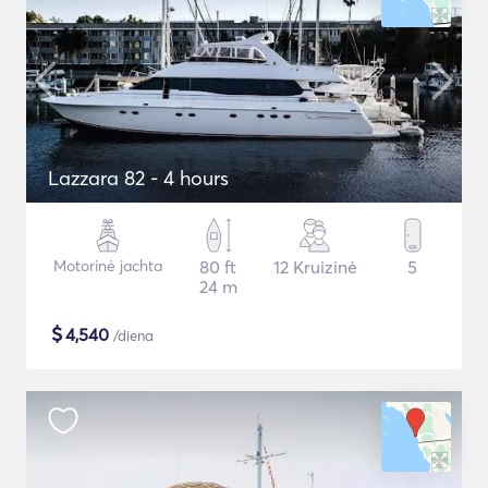
Lazzara 82 - 4 hours
Motorinė jachta
80 ft
12 Kruizinė
5
24 m
$
4,540
/diena