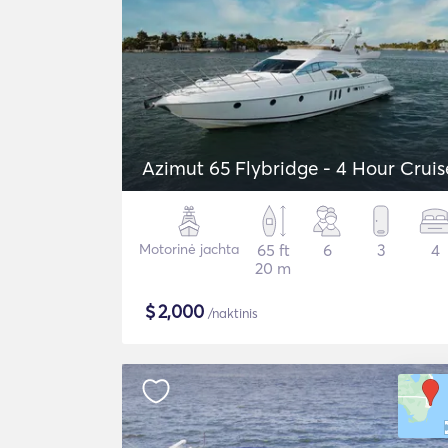
Azimut 65 Flybridge - 4 Hour Cruis
Motorinė jachta
65 ft
6
3
4
20 m
$
2,000
/naktinis