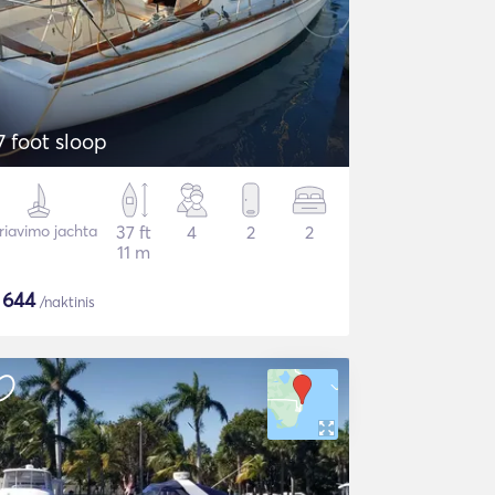
7 foot sloop
riavimo jachta
37 ft
4
2
2
11 m
$
644
/naktinis