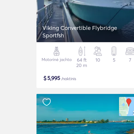
Viking Convertible Flybridge
Sportfsh
Motorinė jachta
64 ft
10
5
7
20 m
$
5,995
/naktinis