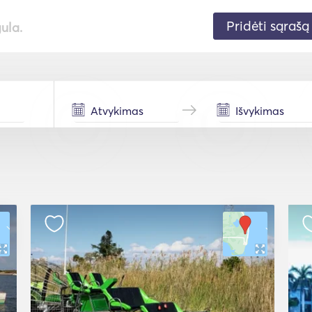
Pridėti sąrašą
gula.