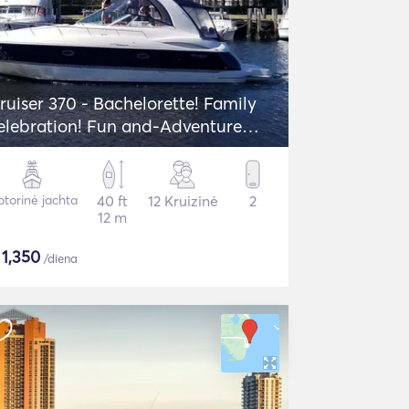
ruiser 370 - Bachelorette! Family
elebration! Fun and-Adventure
waits!
torinė jachta
40 ft
12 Kruizinė
2
12 m
$
1,350
/diena