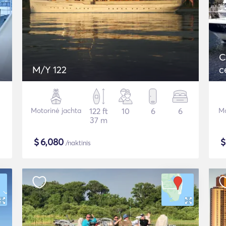
C
M/Y 122
c
A
Motorinė jachta
122 ft
10
6
6
Mo
37 m
$
6,080
/naktinis