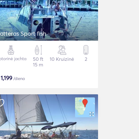
atteras Sport fish
torinė jachta
50 ft
10 Kruizinė
2
15 m
$
1,199
/diena