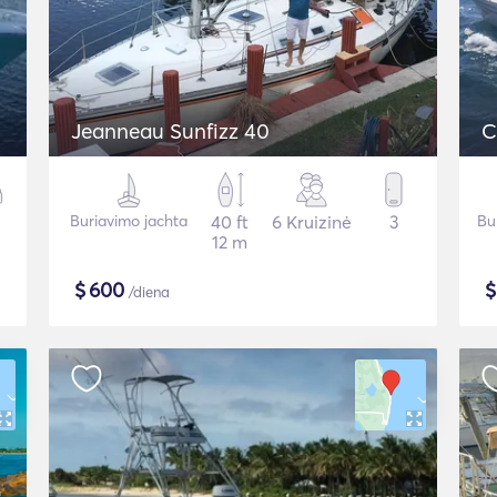
Jeanneau Sunfizz 40
C
Buriavimo jachta
40 ft
6 Kruizinė
3
Bu
12 m
$
600
/diena