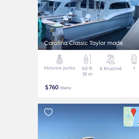
Carolina Classic Taylor made
Motorinė jachta
60 ft
6 Kruizinė
1
18 m
$
760
/diena