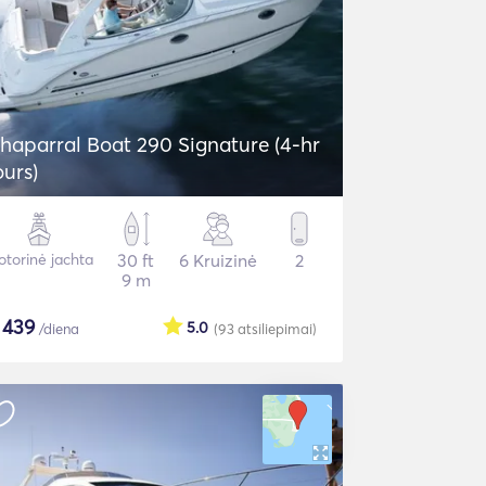
haparral Boat 290 Signature (4-hr
ours)
torinė jachta
30 ft
6 Kruizinė
2
9 m
$
439
5.0
/diena
(93
atsiliepimai
)