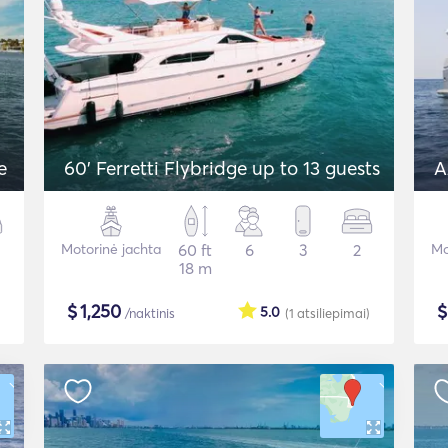
e
60' Ferretti Flybridge up to 13 guests
A
Motorinė jachta
60 ft
6
3
2
Mo
18 m
$
1,250
5.0
/naktinis
(1
atsiliepimai
)