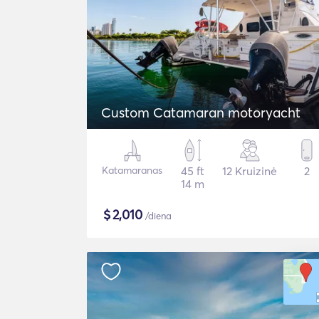
Custom Catamaran motoryacht
Katamaranas
45 ft
12 Kruizinė
2
14 m
$
2,010
/diena