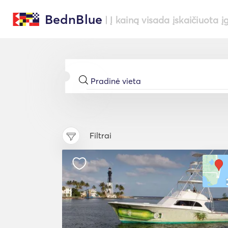
BednBlue
| Į kainą visada įskaičiuota į
Filtrai