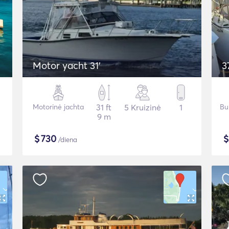
Motor yacht 31'
3
Motorinė jachta
31 ft
5 Kruizinė
1
Bu
9 m
$
730
/diena