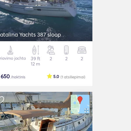
atalina Yachts 387 sloop
riavimo jachta
39 ft
2
2
2
12 m
$
650
5.0
/naktinis
(1
atsiliepimai
)