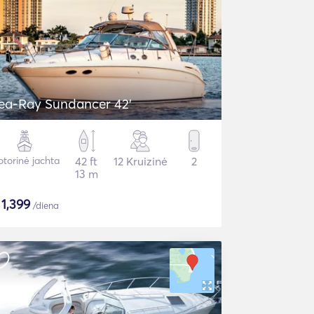
ea-Ray Sundancer 42’
torinė jachta
42 ft
12 Kruizinė
2
13 m
$
1,399
/diena