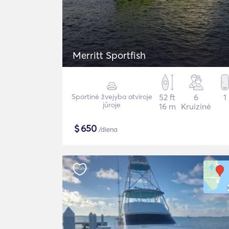
Merritt Sportfish
Sportinė žvejyba atviroje
52 ft
6
1
jūroje
16 m
Kruizinė
$
650
/diena