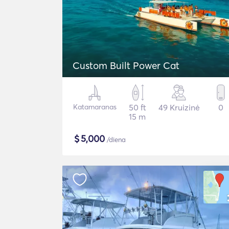
Custom Built Power Cat
Katamaranas
50 ft
49 Kruizinė
0
15 m
$
5,000
/diena