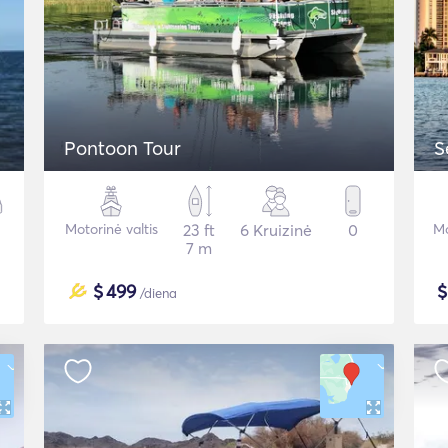
Pontoon Tour
S
Motorinė valtis
23 ft
6 Kruizinė
0
Mo
7 m
$
499
/diena