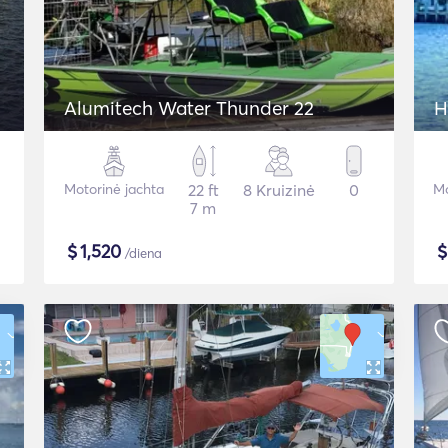
Alumitech Water Thunder 22
H
Motorinė jachta
22 ft
8 Kruizinė
0
Mo
7 m
$
1,520
/diena