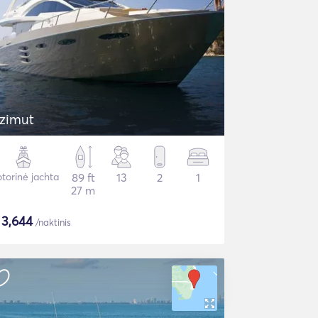
zimut
torinė jachta
89 ft
13
2
1
27 m
$
3,644
/naktinis