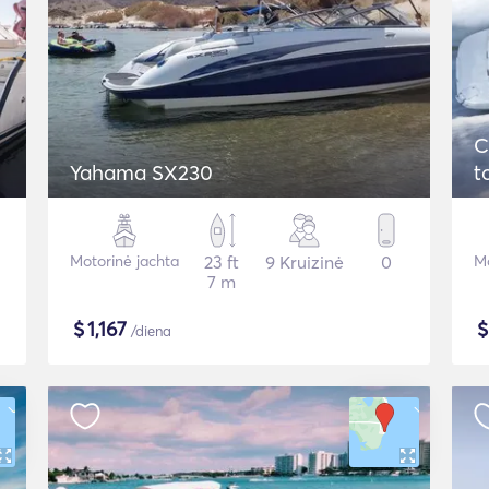
C
Yahama SX230
t
Motorinė jachta
23 ft
9 Kruizinė
0
Mo
7 m
$
1,167
/diena