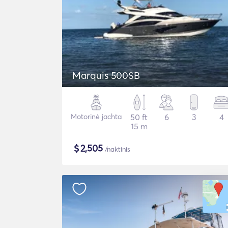
Marquis 500SB
Motorinė jachta
50 ft
6
3
4
15 m
$
2,505
/naktinis