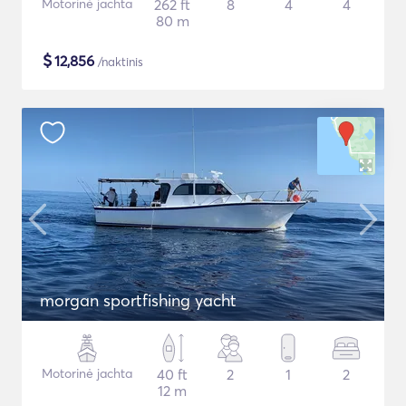
Motorinė jachta
262 ft
8
4
4
80 m
$
12,856
/naktinis
morgan sportfishing yacht
Motorinė jachta
40 ft
2
1
2
12 m