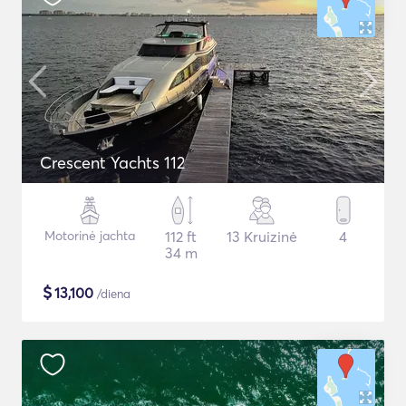
Crescent Yachts 112
Motorinė jachta
112 ft
13 Kruizinė
4
34 m
$
13,100
/diena