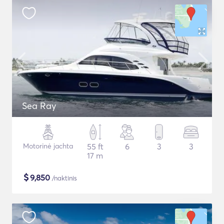
Sea Ray
Motorinė jachta
55 ft
6
3
3
17 m
$
9,850
/naktinis