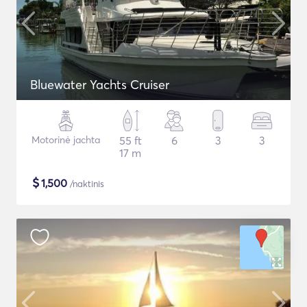
Bluewater Yachts Cruiser
Motorinė jachta
55 ft
6
3
3
17 m
$
1,500
/naktinis