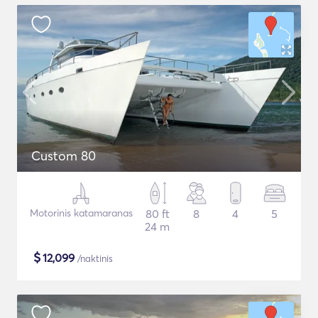
Custom 80
Motorinis katamaranas
80 ft
8
4
5
24 m
$
12,099
/naktinis