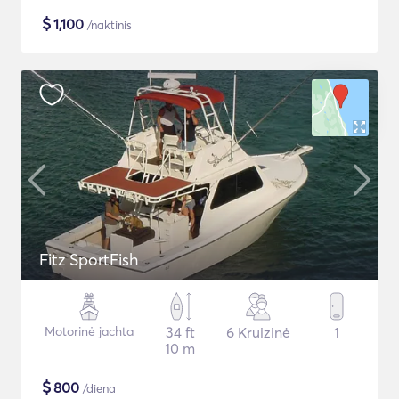
$
1,100
/naktinis
Fitz SportFish
Motorinė jachta
34 ft
6 Kruizinė
1
10 m
$
800
/diena