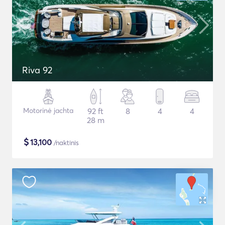
Riva 92
Motorinė jachta
92 ft
8
4
4
28 m
$
13,100
/naktinis