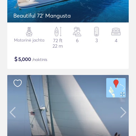
Beautiful 72' Mangusta
Motorinė jachta
72 ft
6
3
4
22 m
$
5,000
/naktinis