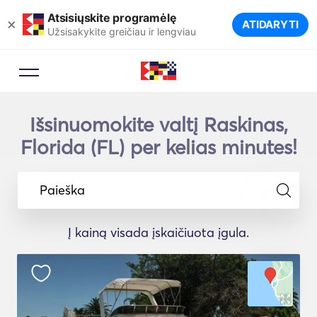
Atsisiųskite programėlę
×
ATIDARYTI
Užsisakykite greičiau ir lengviau
Išsinuomokite valtį Raskinas,
Florida (FL) per kelias minutes!
Paieška
Į kainą visada įskaičiuota įgula.