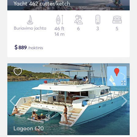
Yacht 462 cutter/ketch
Buriavimo jachta
46 ft
6
3
5
14 m
$
889
/naktinis
Lagoon 620