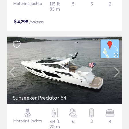
Motorinė jachta
115 ft
5
5
2
35 m
$
4,298
/naktinis
Sunseeker Predator 64
Motorinė jachta
64 ft
6
3
4
20 m