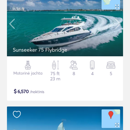
Sunseeker 75 Flybridge
Motorinė jachta
75 ft
8
4
5
23 m
$
6,570
/naktinis