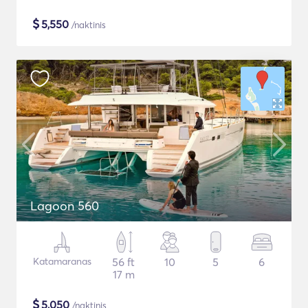
$
5,550
/naktinis
Lagoon 560
Katamaranas
56 ft
10
5
6
17 m
$
5,050
/naktinis