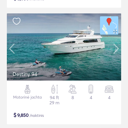
Destiny 94
Motorinė jachta
94 ft
8
4
4
29 m
$
9,850
/naktinis