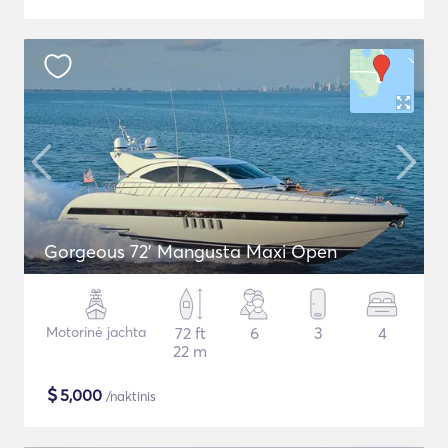
Gorgeous 72' Mangusta Maxi Open
Motorinė jachta
72 ft
6
3
4
22 m
$
5,000
/naktinis