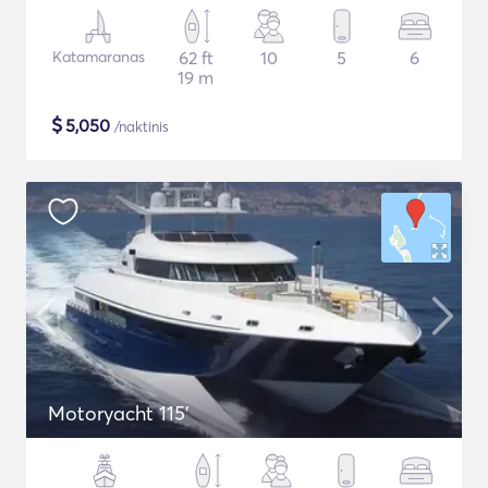
Katamaranas
62 ft
10
5
6
19 m
$
5,050
/naktinis
Motoryacht 115'