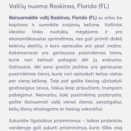
Valčių nuoma Raskinas, Florida (FL)
Išsinuomokite valtį Raskinas, Florida (FL)
su arba be
kapitono ir surenkite svajonių kelionę. Valtiniai
idealiai tinka nuotykių mėgėjams ir yra
ekonomiškiausias sprendimas, nes gali priimti didelį
keleivių skaičių, o kuro sąnaudos yra ypač mažos.
Katamaranai yra geriausias pasirinkimas tiems,
kurie nori keliauti patogiai dėl jų erdvumo.
Galiausiai, dėl savo greičio jachtos yra geriausias
pasirinkimas tiems, kurie nori aplankyti kelias vietas
per vieną kelionę. Taip pat galite tiesiog užsisakyti
greitaeigius laivus, tokius kaip pripučiami, trumpam
pabėgimui. Nesvarbu, kokį pasirinkimą padarysite,
galite išsinuomoti valtį vienai dienai, savaitgaliui,
kelių dienų atostogoms ar tiesiog vakarėliui.
Sukurkite ilgalaikius prisiminimus - laikas praleistas
vandenyje gali sukurti prisiminimus, kurie išliks visą