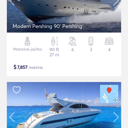
Modern Pershing 90' Pershing
Motorinė jachta
90 ft
6
3
4
27 m
$
7,857
/naktinis