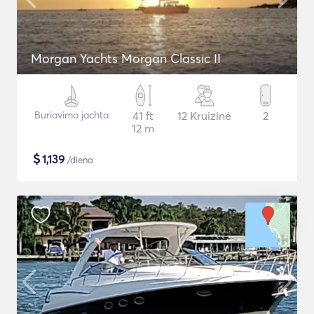
Morgan Yachts Morgan Classic II
Buriavimo jachta
41 ft
12 Kruizinė
2
12 m
$
1,139
/diena