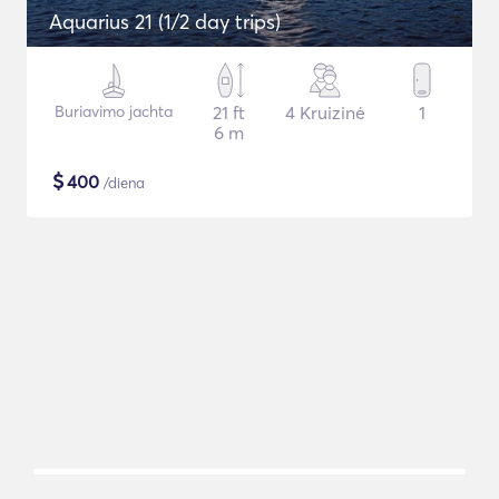
Aquarius 21 (1/2 day trips)
Buriavimo jachta
21 ft
4 Kruizinė
1
6 m
$
400
/diena