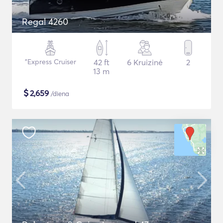
Regal 4260
"Express Cruiser
42 ft
6 Kruizinė
2
13 m
$
2,659
/diena