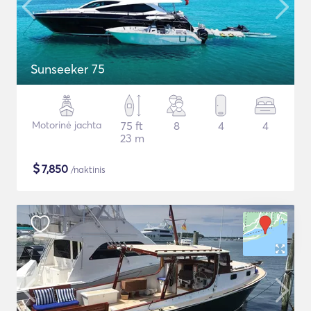
Sunseeker 75
Motorinė jachta
75 ft
8
4
4
23 m
$
7,850
/naktinis