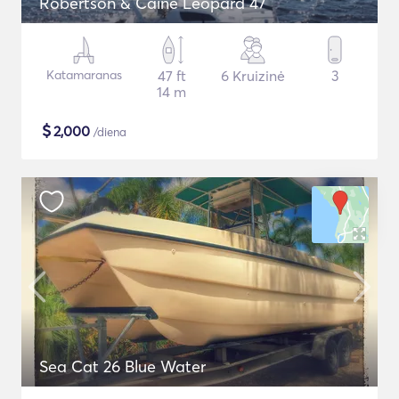
Robertson & Caine Leopard 47
Katamaranas
47 ft
6 Kruizinė
3
14 m
$
2,000
/diena
Sea Cat 26 Blue Water