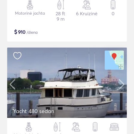
Motorinė jachta
28 ft
6 Kruizinė
0
9 m
$
910
/diena
Yacht 480 sedan