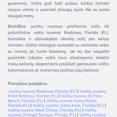
gyvenimą. Valtis gali būti puikus būdas tyrinėti
naujas vietas ir susirasti draugų, kurie liks su jumis
daugelį metų.
BednBlue jachtų nuomos platforma siūlo tik
patvirtintas valtis nuomai Raskinas, Florida (FL).
Suraskite ir užsisakykite idealią valtį per kelias
minutes. Galite tiesiogiai susisiekti su savininku arba
su mumis, jei turite klausimų. Jei vis dar negalite
pasirinkti tobulos valtis savo atostogoms, leiskite
mūsų kelionių ekspertams pasiūlyti geriausias valtis,
katamaranus ar motorines jachtas jūsų kelionei.
Panašios paieškos
Jachtų nuoma Raskinas, Florida (FL)
|
Valčių nuoma
Point Brittany, Florida (FL)
|
Valčių nuoma St Pete
Beach, Florida (FL)
|
Valčių nuoma Anna Maria,
Florida (FL)
|
Valčių nuoma Sister Keys, Florida (FL)
|
Valčių nuoma West Chase, Florida (FL)
|
Valčių
nuoma Orange Terrace, Florida (FL)
|
Valčių nuoma