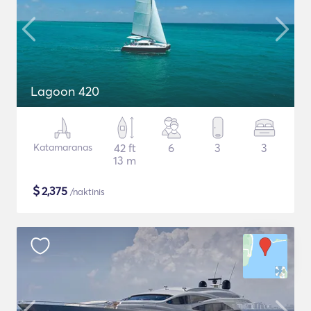
Lagoon 420
Katamaranas
42 ft
6
3
3
13 m
$
2,375
/naktinis