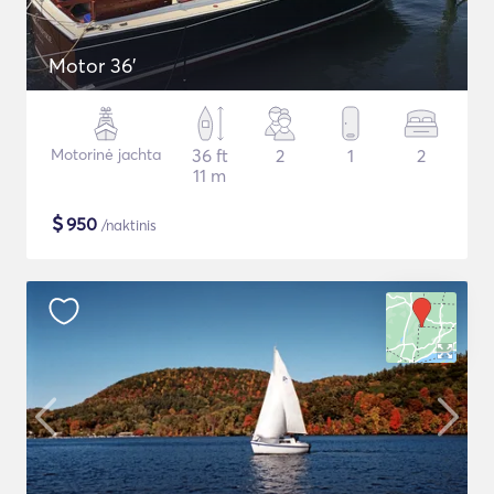
Motor 36'
Motorinė jachta
36 ft
2
1
2
11 m
$
950
/naktinis