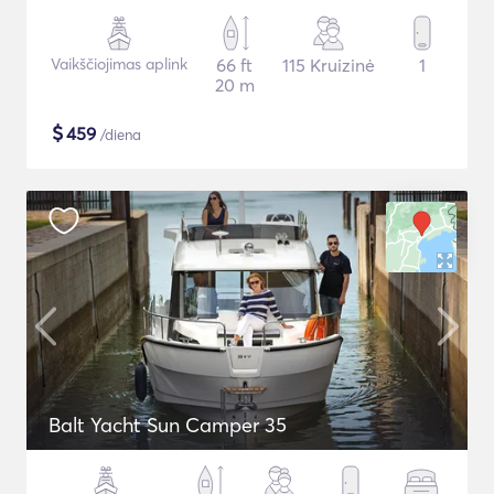
Vaikščiojimas aplink
66 ft
115 Kruizinė
1
20 m
$
459
/diena
Balt Yacht Sun Camper 35