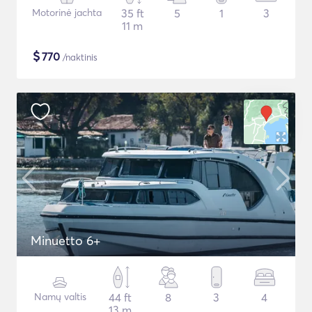
Motorinė jachta
35 ft
5
1
3
11 m
$
770
/naktinis
Minuetto 6+
Namų valtis
44 ft
8
3
4
13 m