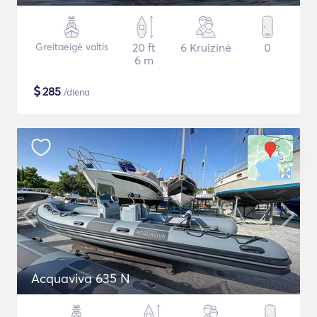
Greitaeigė valtis
20 ft
6 Kruizinė
0
6 m
$
285
/diena
Acquaviva 635 N