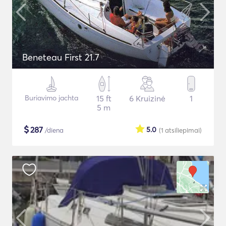
Beneteau First 21.7
Buriavimo jachta
15 ft
6 Kruizinė
1
5 m
$
287
5.0
/diena
(1
atsiliepimai
)