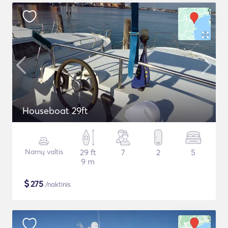
Houseboat 29ft
Namų valtis
29 ft
7
2
5
9 m
$
275
/naktinis