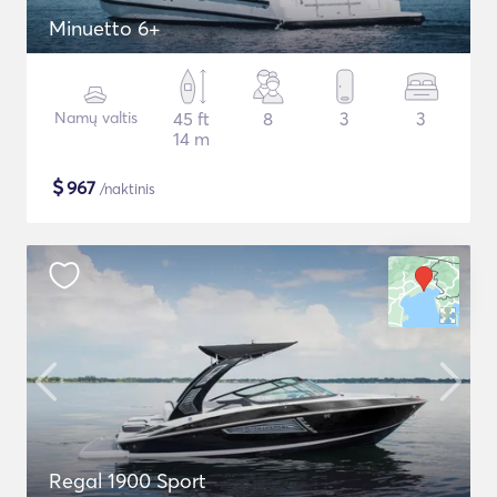
Minuetto 6+
Namų valtis
45 ft
8
3
3
14 m
$
967
/naktinis
Regal 1900 Sport