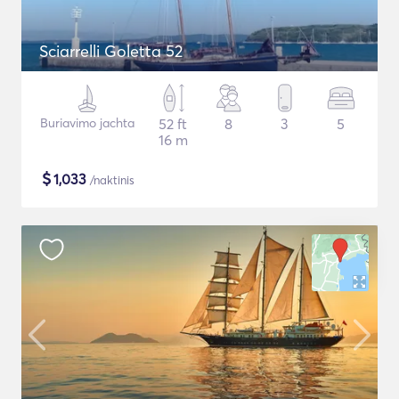
Sciarrelli Goletta 52
Buriavimo jachta
52 ft
8
3
5
16 m
$
1,033
/naktinis