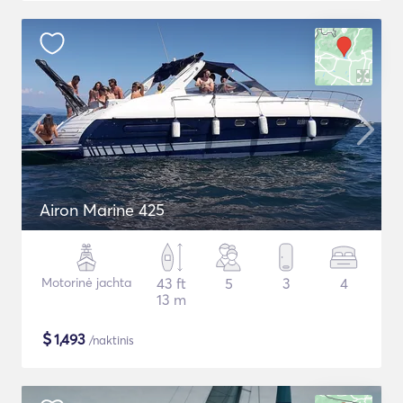
Airon Marine 425
Motorinė jachta
43 ft
5
3
4
13 m
$
1,493
/naktinis