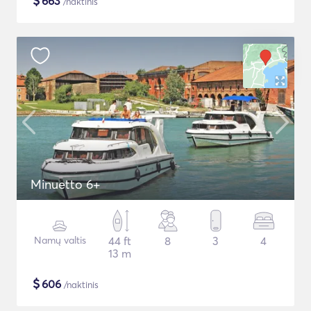
$
663
/naktinis
Minuetto 6+
Namų valtis
44 ft
8
3
4
13 m
$
606
/naktinis