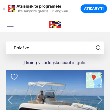
Atsisiųskite programėlę
×
ATIDARYTI
Užsisakykite greičiau ir lengviau
Paieška
Į kainą visada įskaičiuota įgula.