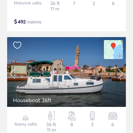
Motorinė valtis
36 ft
7
2
6
11 m
$
492
/naktinis
Houseboat 36ft
Namų valtis
36 ft
8
3
6
11 m