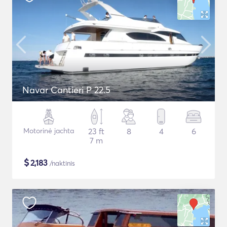
Navar Cantieri P 22.5
Motorinė jachta
23 ft
8
4
6
7 m
$
2,183
/naktinis