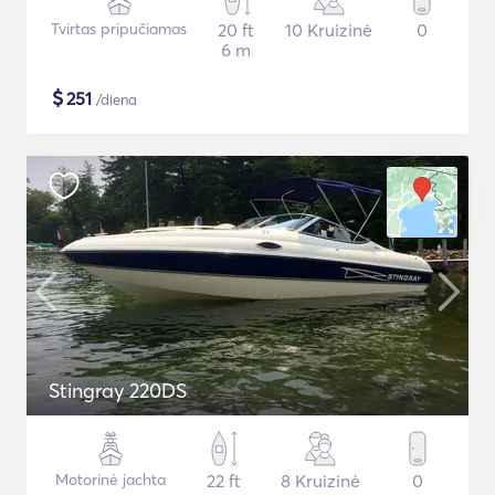
Tvirtas pripučiamas
20 ft
10 Kruizinė
0
6 m
$
251
/diena
Stingray 220DS
Motorinė jachta
22 ft
8 Kruizinė
0