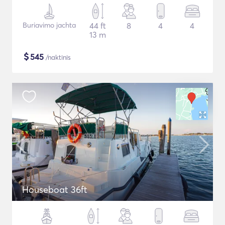
Buriavimo jachta
44 ft
8
4
4
13 m
$
545
/naktinis
Houseboat 36ft