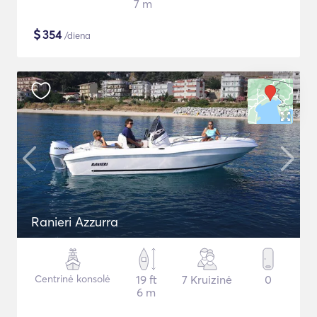
7 m
$
354
/diena
Ranieri Azzurra
Centrinė konsolė
19 ft
7 Kruizinė
0
6 m