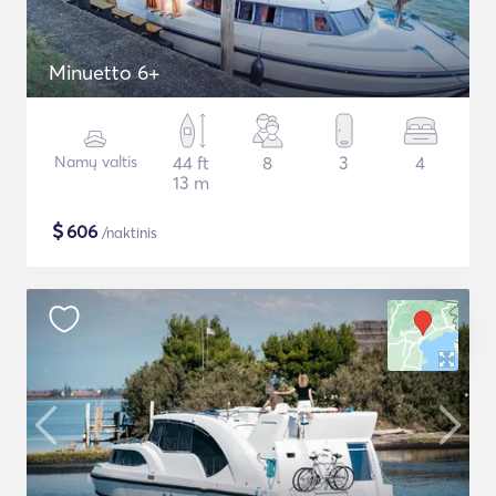
Minuetto 6+
Namų valtis
44 ft
8
3
4
13 m
$
606
/naktinis