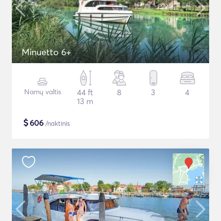
Minuetto 6+
Namų valtis
44 ft
8
3
4
13 m
$
606
/naktinis