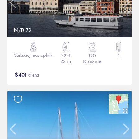
M/B 72
Vaikščiojimas aplink
72 ft
120
1
22 m
Kruizinė
$
401
/diena