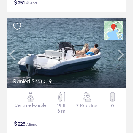
$
251
/diena
Ranieri Shark 19
Centrinė konsolė
19 ft
7 Kruizinė
0
6 m
$
228
/diena