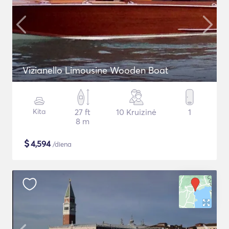
Vizianello Limousine Wooden Boat
Kita
27 ft
10 Kruizinė
1
8 m
$
4,594
/diena