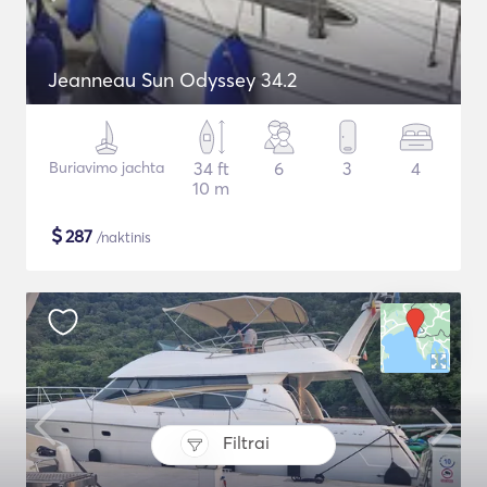
Jeanneau Sun Odyssey 34.2
Buriavimo jachta
34 ft
6
3
4
10 m
$
287
/naktinis
Filtrai