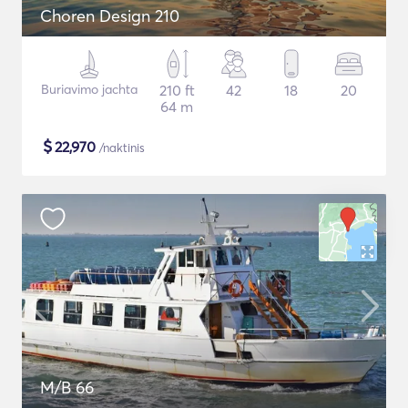
Choren Design 210
Buriavimo jachta
210 ft
42
18
20
64 m
$
22,970
/naktinis
M/B 66