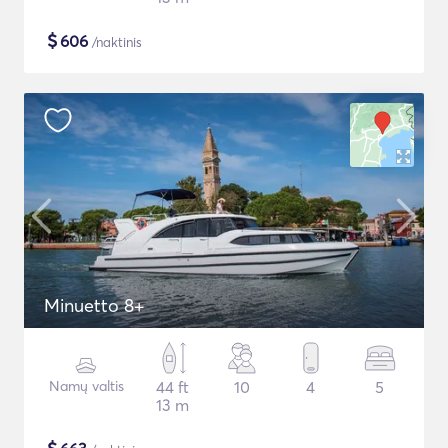
$
606
/naktinis
Minuetto 8+
Namų valtis
44 ft
10
4
5
13 m