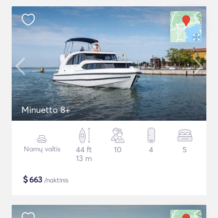
Minuetto 8+
Namų valtis
44 ft
10
4
5
13 m
$
663
/naktinis