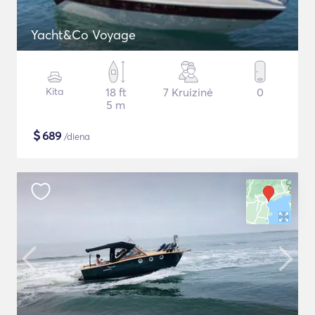
Yacht&Co Voyage
Kita
18 ft
7 Kruizinė
0
5 m
$
689
/diena