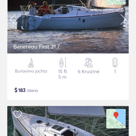
Beneteau First 21.7
Buriavimo jachta
15 ft
6 Kruizinė
1
5 m
$
183
/diena