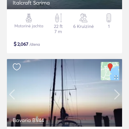
Italcraft Sarima
Motorinė jachta
22 ft
6 Kruizinė
1
7 m
$
2,067
/diena
Bavaria BV44