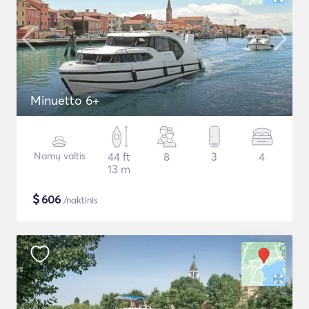
Minuetto 6+
Namų valtis
44 ft
8
3
4
13 m
$
606
/naktinis