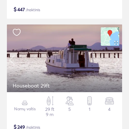
$
447
/naktinis
Houseboat 29ft
Namų valtis
29 ft
5
1
4
9 m
$
249
/naktinis