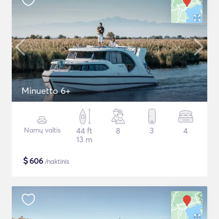
Minuetto 6+
Namų valtis
44 ft
8
3
4
13 m
$
606
/naktinis