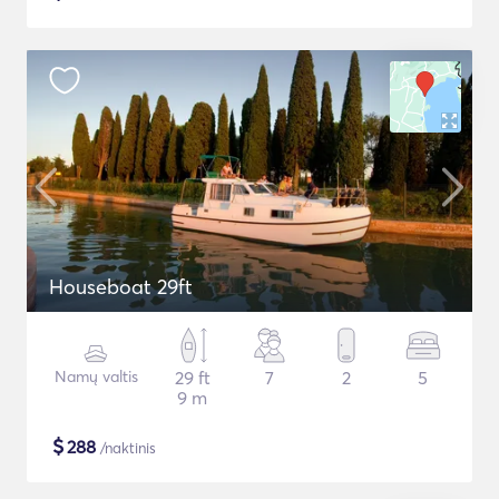
Houseboat 29ft
Namų valtis
29 ft
7
2
5
9 m
$
288
/naktinis