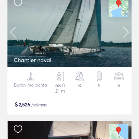
Chantier naval
Buriavimo jachta
68 ft
8
5
6
21 m
$
2,526
/naktinis