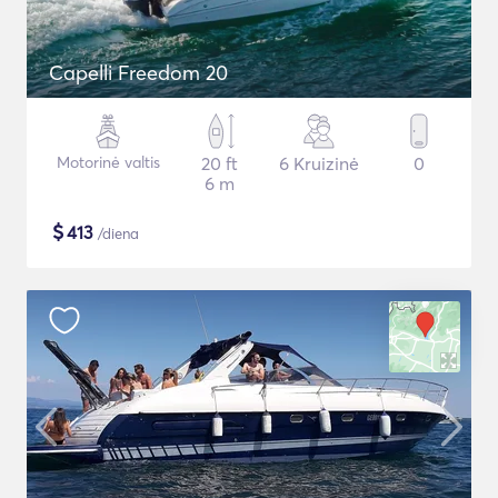
Capelli Freedom 20
Motorinė valtis
20 ft
6 Kruizinė
0
6 m
$
413
/diena