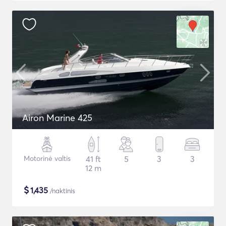
Airon Marine 425
Motorinė valtis
41 ft
5
3
3
12 m
$
1,435
/naktinis