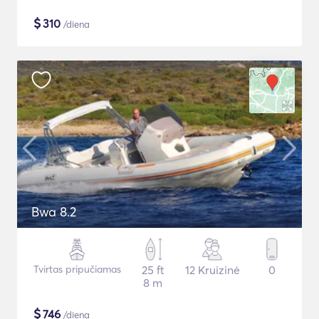
$
310
/diena
Bwa 8.2
Tvirtas pripučiamas
25 ft
12 Kruizinė
0
8 m
$
746
/diena