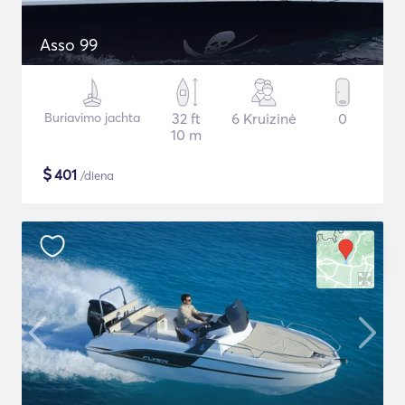
Asso 99
Buriavimo jachta
32 ft
6 Kruizinė
0
10 m
$
401
/diena