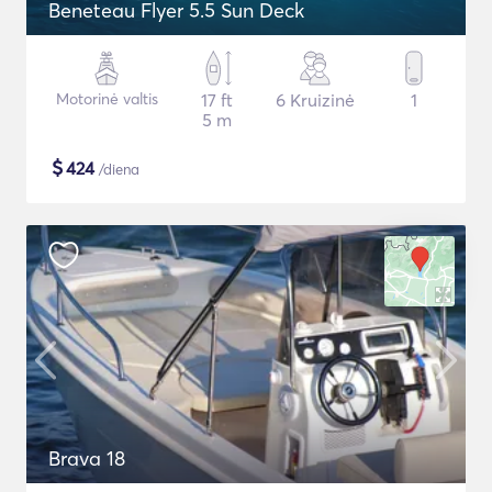
Beneteau Flyer 5.5 Sun Deck
Motorinė valtis
17 ft
6 Kruizinė
1
5 m
$
424
/diena
Brava 18