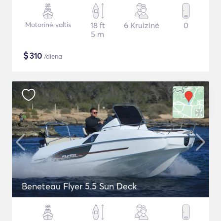
Motorinė valtis
18 ft
6 Kruizinė
0
5 m
$
310
/diena
Beneteau Flyer 5.5 Sun Deck