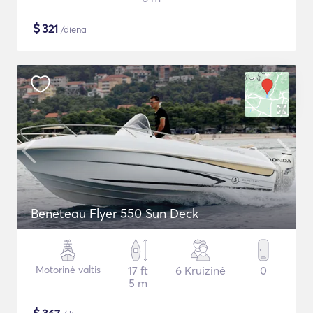
$
321
/diena
Beneteau Flyer 550 Sun Deck
Motorinė valtis
17 ft
6 Kruizinė
0
5 m