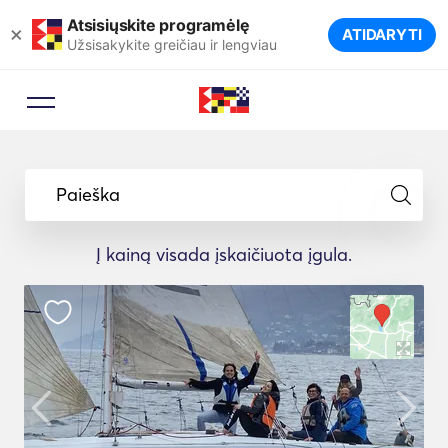
Atsisiųskite programėlę
×
ATIDARYTI
Užsisakykite greičiau ir lengviau
Paieška
Į kainą visada įskaičiuota įgula.