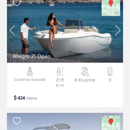
Allegra 21 Open
Centrinė konsolė
21 ft
8 Kruizinė
0
6 m
$
424
/diena