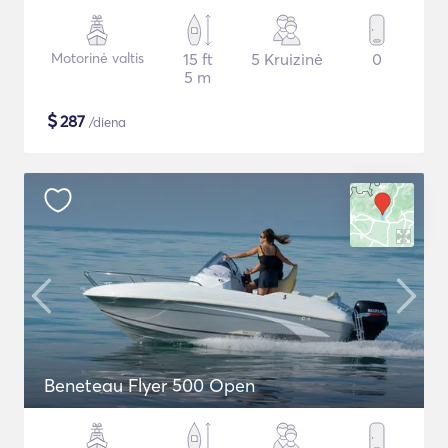
Motorinė valtis
15 ft
5 Kruizinė
0
5 m
$
287
/diena
Beneteau Flyer 500 Open