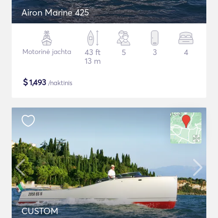
Airon Marine 425
Motorinė jachta
43 ft
5
3
4
13 m
$
1,493
/naktinis
CUSTOM