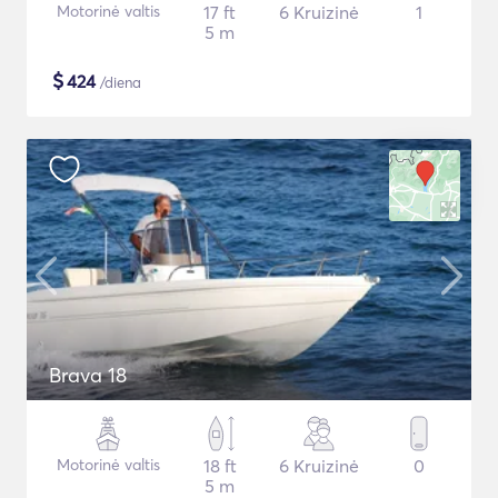
Motorinė valtis
17 ft
6 Kruizinė
1
5 m
$
424
/diena
Brava 18
Motorinė valtis
18 ft
6 Kruizinė
0
5 m