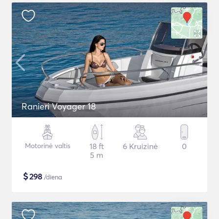
Ranieri Voyager 18
Motorinė valtis
18 ft
6 Kruizinė
0
5 m
$
298
/diena