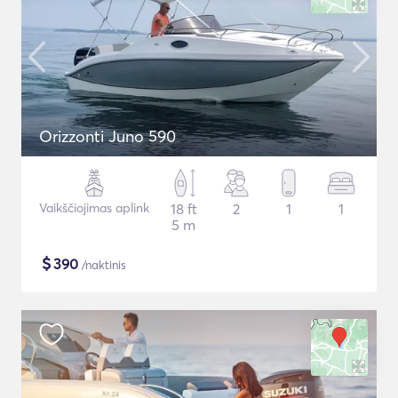
Orizzonti Juno 590
Vaikščiojimas aplink
18 ft
2
1
1
5 m
$
390
/naktinis