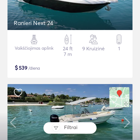
Ranieri Next 24
Vaikščiojimas aplink
24 ft
9 Kruizinė
1
7 m
$
539
/diena
Filtrai