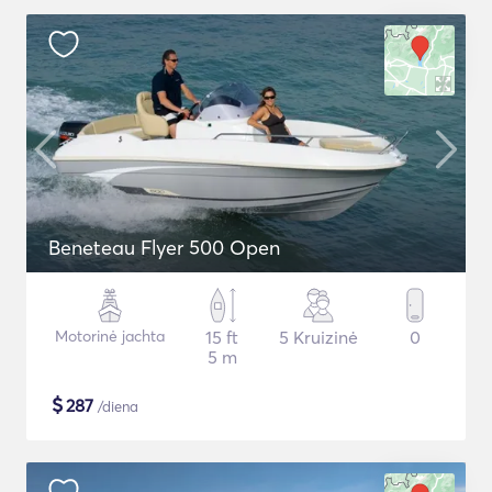
Beneteau Flyer 500 Open
Motorinė jachta
15 ft
5 Kruizinė
0
5 m
$
287
/diena