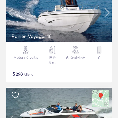
Ranieri Voyager 18
Motorinė valtis
18 ft
6 Kruizinė
0
5 m
$
298
/diena