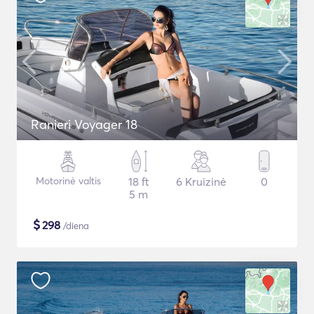
Ranieri Voyager 18
Motorinė valtis
18 ft
6 Kruizinė
0
5 m
$
298
/diena