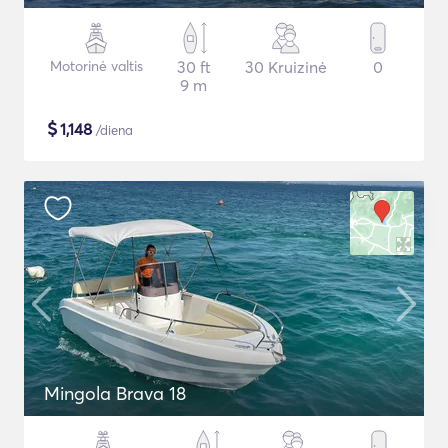
Motorinė valtis
30 ft
30 Kruizinė
0
9 m
$
1,148
/diena
Mingola Brava 18