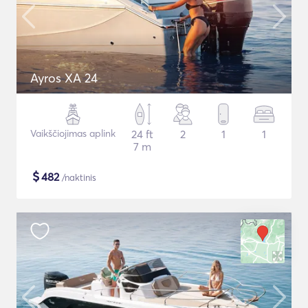
Ayros XA 24
Vaikščiojimas aplink
24 ft
2
1
1
7 m
$
482
/naktinis