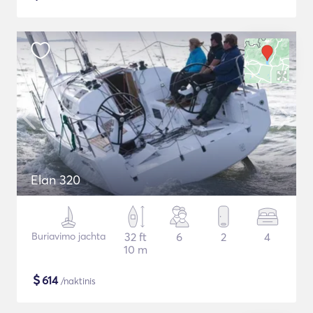
Elan 320
Buriavimo jachta
32 ft
6
2
4
10 m
$
614
/naktinis