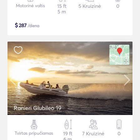
Motorinė valtis
15 ft
5 Kruizinė
0
5 m
$
287
/diena
Ranieri Giubileo 19
Tvirtas pripučiamas
19 ft
7 Kruizinė
0
6 m