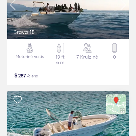
Brava 18
Motorinė valtis
19 ft
7 Kruizinė
0
6 m
$
287
/diena