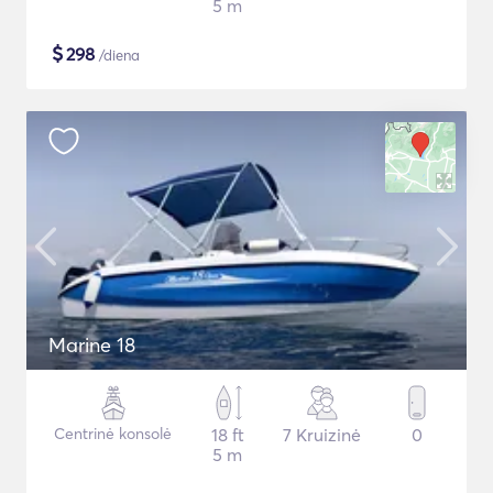
5 m
$
298
/diena
Marine 18
Centrinė konsolė
18 ft
7 Kruizinė
0
5 m