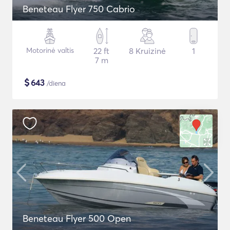
Beneteau Flyer 750 Cabrio
Motorinė valtis
22 ft
8 Kruizinė
1
7 m
$
643
/diena
Beneteau Flyer 500 Open