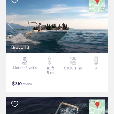
Brava 18
Motorinė valtis
18 ft
6 Kruizinė
0
5 m
$
310
/diena