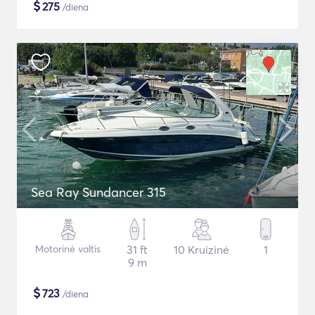
$
275
/diena
Sea Ray Sundancer 315
Motorinė valtis
31 ft
10 Kruizinė
1
9 m
$
723
/diena