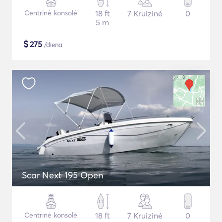
Centrinė konsolė
18 ft
7 Kruizinė
0
5 m
$
275
/diena
Scar Next 195 Open
Centrinė konsolė
18 ft
7 Kruizinė
0