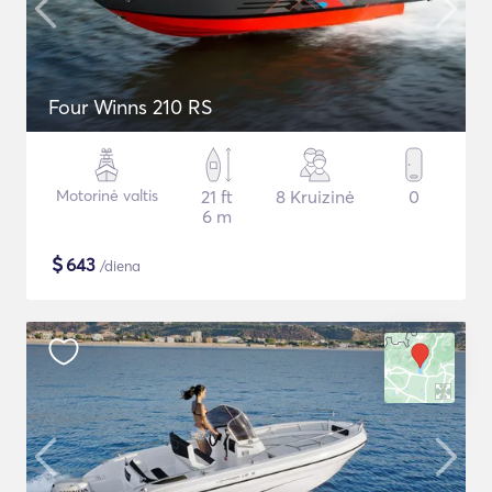
Four Winns 210 RS
Motorinė valtis
21 ft
8 Kruizinė
0
6 m
$
643
/diena