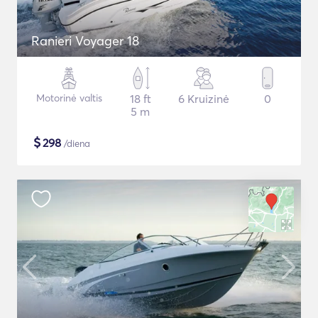
Ranieri Voyager 18
Motorinė valtis
18 ft
6 Kruizinė
0
5 m
$
298
/diena