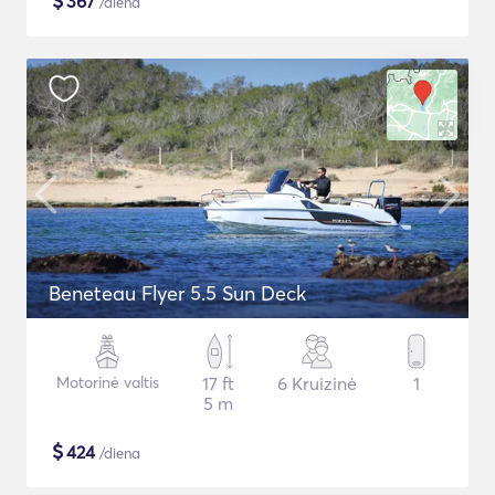
$
367
/diena
Beneteau Flyer 5.5 Sun Deck
Motorinė valtis
17 ft
6 Kruizinė
1
5 m
$
424
/diena