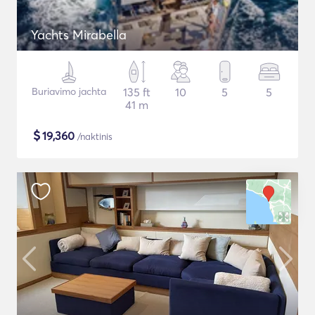
Yachts Mirabella
Buriavimo jachta
135 ft
10
5
5
41 m
$
19,360
/naktinis