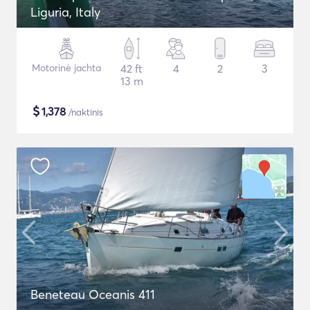
Liguria, Italy
Motorinė jachta
42 ft
4
2
3
13 m
$
1,378
/naktinis
Beneteau Oceanis 411