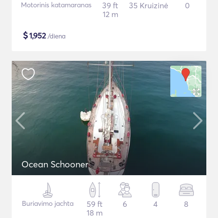
Motorinis katamaranas
39 ft
35 Kruizinė
0
12 m
$
1,952
/diena
Ocean Schooner
Buriavimo jachta
59 ft
6
4
8
18 m