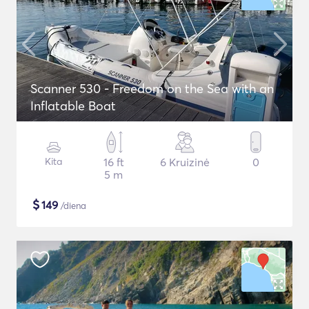
Scanner 530 - Freedom on the Sea with an
Inflatable Boat
Kita
16 ft
6 Kruizinė
0
5 m
$
149
/diena