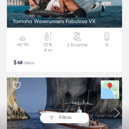
Yamaha Waverunners Fabulosa VX
Jet Ski
13 ft
2 Kruizinė
0
4 m
$
68
/diena
Filtrai