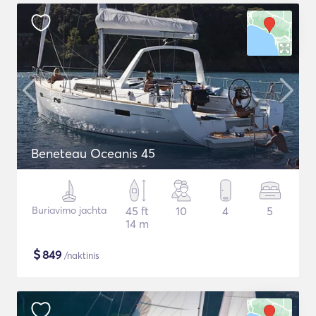
Beneteau Oceanis 45
Buriavimo jachta
45 ft
10
4
5
14 m
$
849
/naktinis