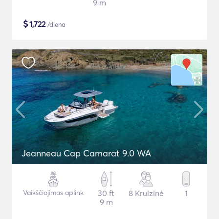
9 m
$
1,722
/diena
Jeanneau Cap Camarat 9.0 WA
Vaikščiojimas aplink
30 ft
8 Kruizinė
1
9 m