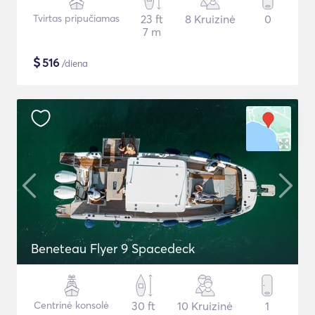
Tvirtas pripučiamas
23 ft
8 Kruizinė
0
7 m
$
516
/diena
Beneteau Flyer 9 Spacedeck
Centrinė konsolė
30 ft
10 Kruizinė
1