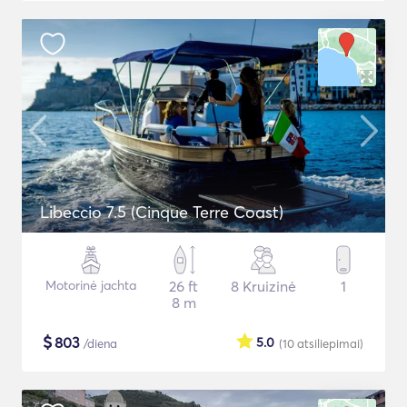
Libeccio 7.5 (Cinque Terre Coast)
Motorinė jachta
26 ft
8 Kruizinė
1
8 m
$
803
5.0
/diena
(10
atsiliepimai
)