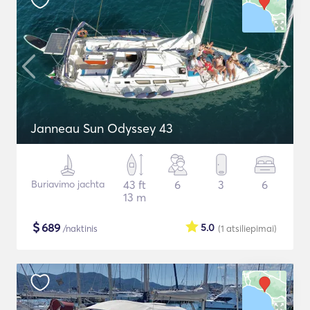
Janneau Sun Odyssey 43
Buriavimo jachta
43 ft
6
3
6
13 m
$
689
5.0
/naktinis
(1
atsiliepimai
)