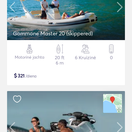
Gommone Master 20 (skippered)
Motorinė jachta
20 ft
6 Kruizinė
0
6 m
$
321
/diena