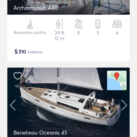
Archambault A40
Buriavimo jachta
39 ft
8
3
4
12 m
$
310
/naktinis
Beneteau Oceanis 45