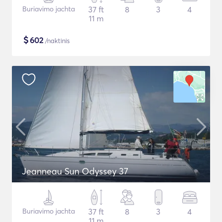
Buriavimo jachta
37 ft
8
3
4
11 m
$
602
/naktinis
Jeanneau Sun Odyssey 37
Buriavimo jachta
37 ft
8
3
4
11 m