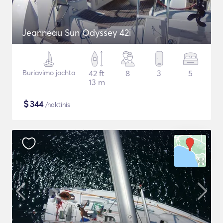
Jeanneau Sun Odyssey 42i
Buriavimo jachta
42 ft
8
3
5
13 m
$
344
/naktinis