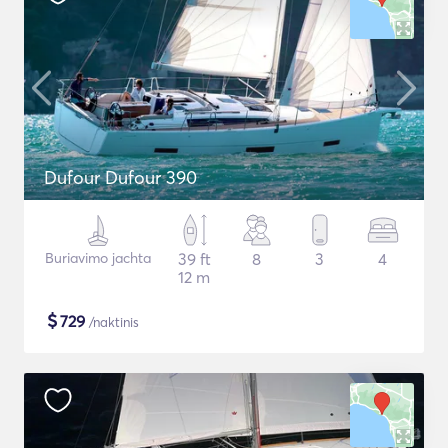
Dufour Dufour 390
Buriavimo jachta
39 ft
8
3
4
12 m
$
729
/naktinis