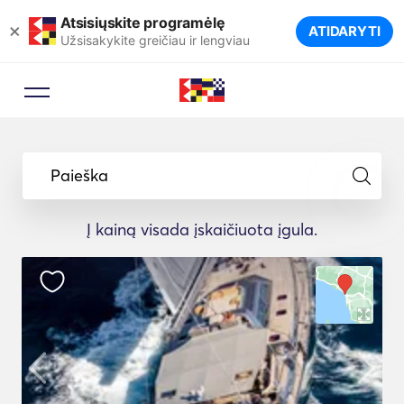
Atsisiųskite programėlę
×
ATIDARYTI
Užsisakykite greičiau ir lengviau
Paieška
Į kainą visada įskaičiuota įgula.