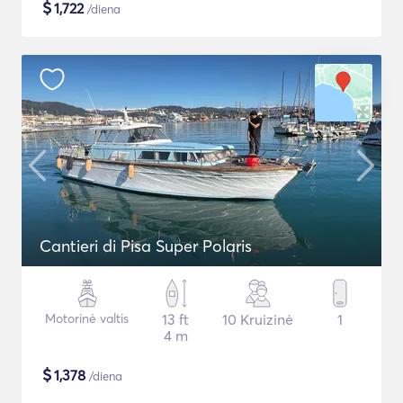
$
1,722
/diena
Cantieri di Pisa Super Polaris
Motorinė valtis
13 ft
10 Kruizinė
1
4 m
$
1,378
/diena