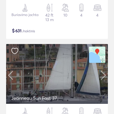
Buriavimo jachta
42 ft
10
4
4
13 m
$
631
/naktinis
Jeanneau Sun Fast 37