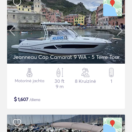
Jeanneau Cap Camarat 9 WA - 5 Terre Tour
Motorinė jachta
30 ft
8 Kruizinė
1
9 m
$
1,607
/diena