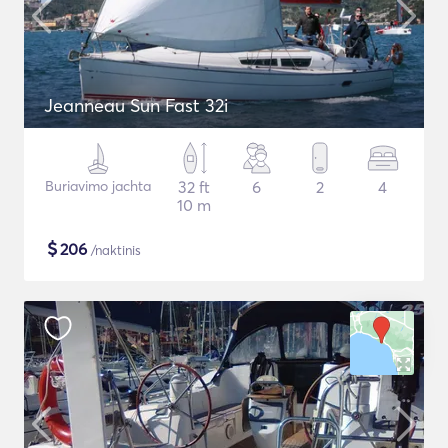
Jeanneau Sun Fast 32i
Buriavimo jachta
32 ft
6
2
4
10 m
$
206
/naktinis