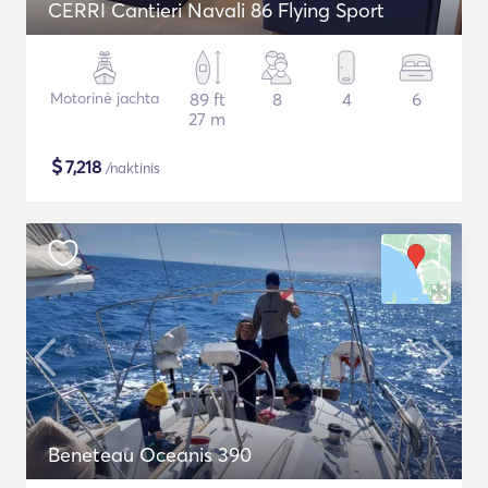
CERRI Cantieri Navali 86 Flying Sport
Motorinė jachta
89 ft
8
4
6
27 m
$
7,218
/naktinis
Beneteau Oceanis 390