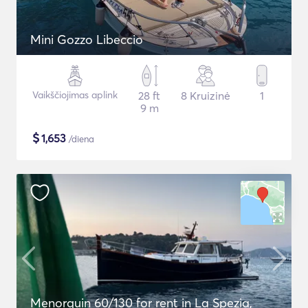
Mini Gozzo Libeccio
Vaikščiojimas aplink
28 ft
8 Kruizinė
1
9 m
$
1,653
/diena
Menorquin 60/130 for rent in La Spezia,