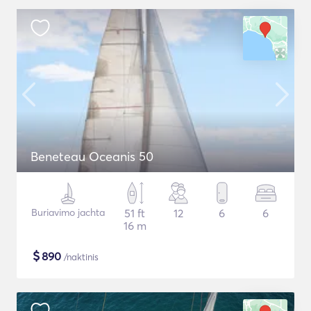
Beneteau Oceanis 50
Buriavimo jachta
51 ft
12
6
6
16 m
$
890
/naktinis