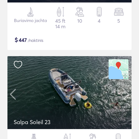
Buriavimo jachta
45 ft
10
4
5
14 m
$
447
/naktinis
Salpa Soleil 23