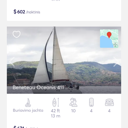
$
602
/naktinis
Beneteau Oceanis 411
Buriavimo jachta
42 ft
10
4
4
13 m