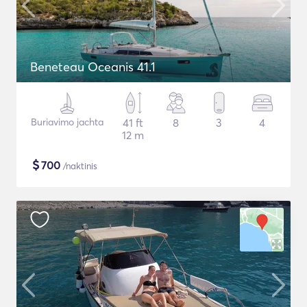
Beneteau Oceanis 41.1
Buriavimo jachta
41 ft
8
3
4
12 m
$
700
/naktinis