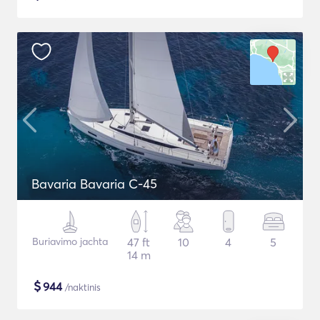
Bavaria Bavaria C-45
Buriavimo jachta
47 ft
10
4
5
14 m
$
944
/naktinis