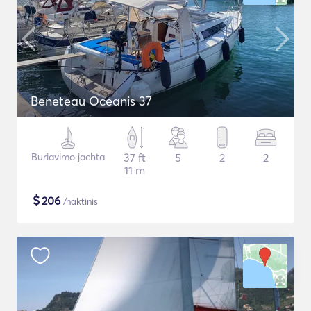
Beneteau Oceanis 37
Buriavimo jachta
37 ft
5
2
2
11 m
$
206
/naktinis