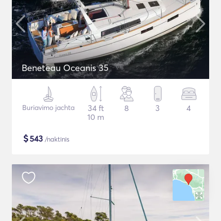
Beneteau Oceanis 35
Buriavimo jachta
34 ft
8
3
4
10 m
$
543
/naktinis