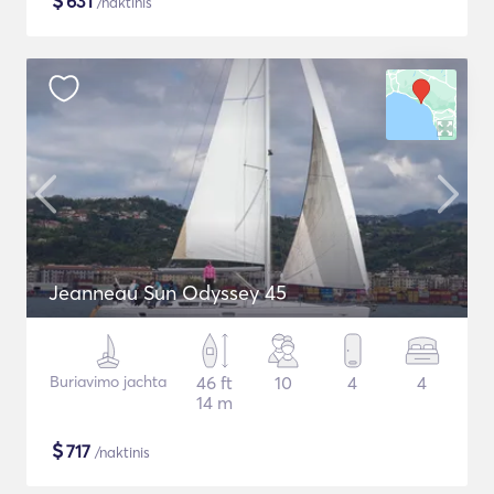
$
631
/naktinis
Jeanneau Sun Odyssey 45
Buriavimo jachta
46 ft
10
4
4
14 m
$
717
/naktinis