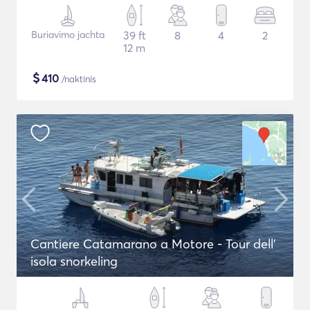
Buriavimo jachta
39 ft
8
4
2
12 m
$
410
/naktinis
Cantiere Catamarano a Motore - Tour dell'
isola snorkeling