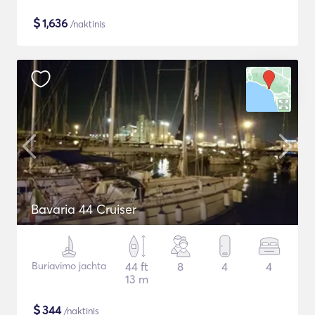
$
1,636
/naktinis
Bavaria 44 Cruiser
Buriavimo jachta
44 ft
8
4
4
13 m
$
344
/naktinis