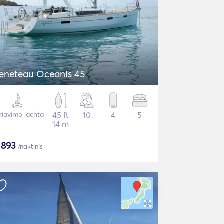
eneteau Oceanis 45
riavimo jachta
45 ft
10
4
5
14 m
$
893
/naktinis