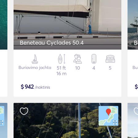
Beneteau Cyclades 50.4
B
Buriavimo jachta
51 ft
10
4
5
Bu
16 m
$
942
/naktinis