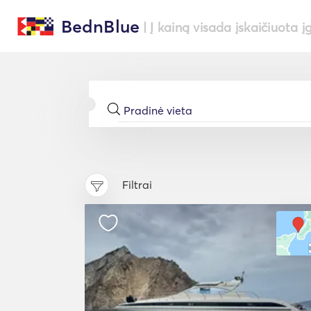
BednBlue
| Į kainą visada įskaičiuota į
Filtrai