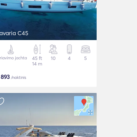
avaria C45
riavimo jachta
45 ft
10
4
5
14 m
$
893
/naktinis