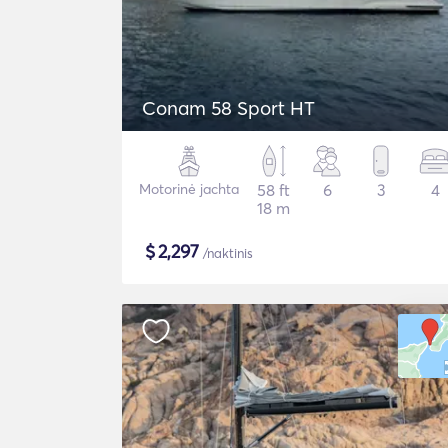
Conam 58 Sport HT
Motorinė jachta
58 ft
6
3
4
18 m
$
2,297
/naktinis