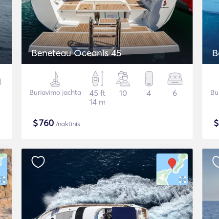
Beneteau Oceanis 45
B
Buriavimo jachta
45 ft
10
4
6
Bu
14 m
$
760
/naktinis