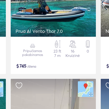
Prua Al Vento Thor 7.0
N
Pripučiamas
23 ft
16
0
pakabinamas
7 m
Kruizinė
$
745
/diena