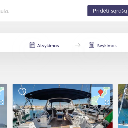
Pridėti sąrašą
gula.