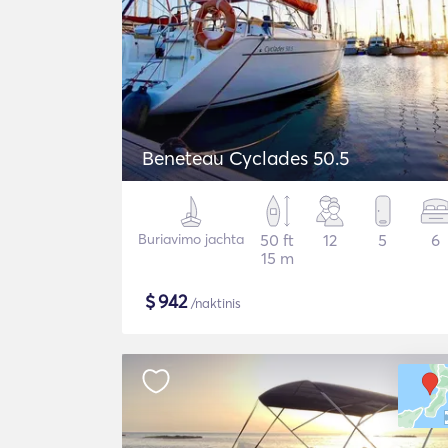
Beneteau Cyclades 50.5
Buriavimo jachta
50 ft
12
5
6
15 m
$
942
/naktinis