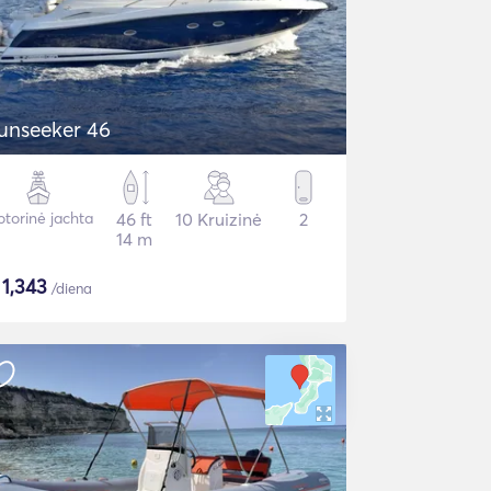
unseeker 46
torinė jachta
46 ft
10 Kruizinė
2
14 m
$
1,343
/diena