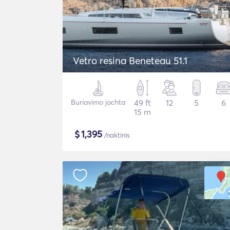
Vetro resina Beneteau 51.1
Buriavimo jachta
49 ft
12
5
6
15 m
$
1,395
/naktinis