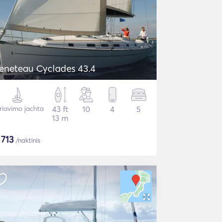
eneteau Cyclades 43.4
riavimo jachta
43 ft
10
4
5
13 m
$
713
/naktinis