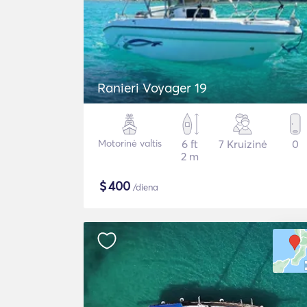
Ranieri Voyager 19
Motorinė valtis
6 ft
7 Kruizinė
0
2 m
$
400
/diena