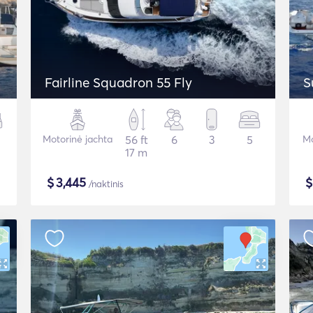
Fairline Squadron 55 Fly
S
Motorinė jachta
56 ft
6
3
5
Mo
17 m
$
3,445
/naktinis