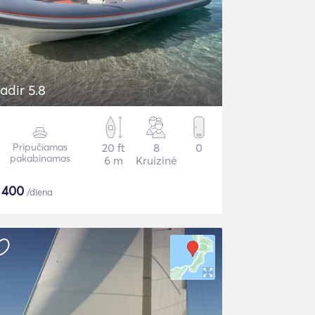
adir 5.8
Pripučiamas
20 ft
8
0
pakabinamas
6 m
Kruizinė
$
400
/diena