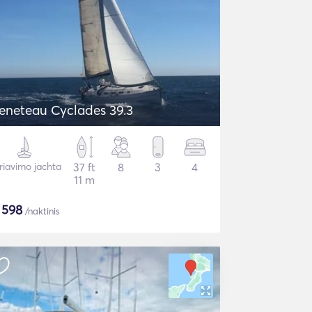
eneteau Cyclades 39.3
riavimo jachta
37 ft
8
3
4
11 m
$
598
/naktinis