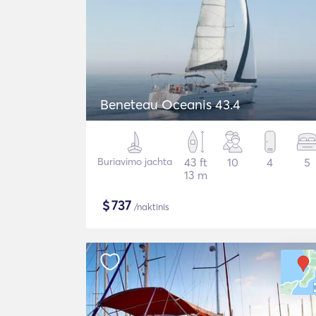
Beneteau Oceanis 43.4
Buriavimo jachta
43 ft
10
4
5
13 m
$
737
/naktinis