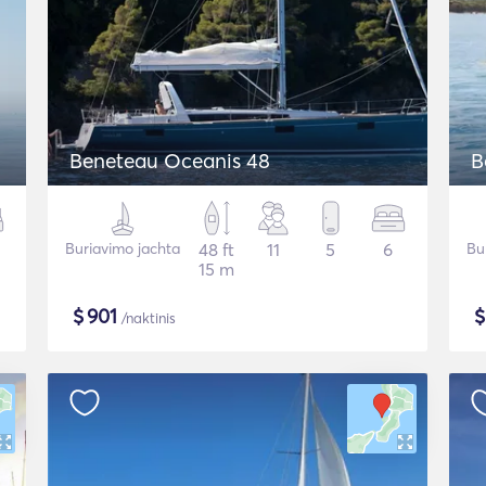
Beneteau Oceanis 48
B
Buriavimo jachta
48 ft
11
5
6
Bu
15 m
$
901
/naktinis