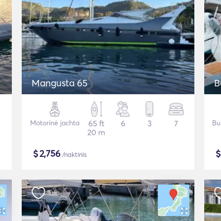
Mangusta 65
B
Motorinė jachta
65 ft
6
3
7
Bu
20 m
$
2,756
/naktinis