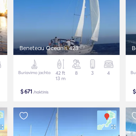
Beneteau Oceanis 423
B
Buriavimo jachta
42 ft
8
3
4
Bu
13 m
$
671
/naktinis