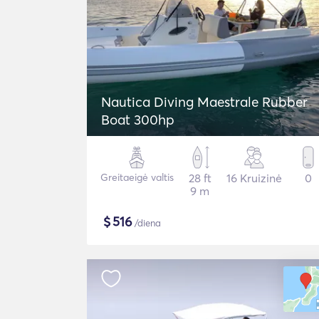
Nautica Diving Maestrale Rubber
Boat 300hp
Greitaeigė valtis
28 ft
16 Kruizinė
0
9 m
$
516
/diena