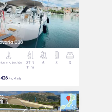
avaria C38
riavimo jachta
37 ft
6
3
3
11 m
$
426
/naktinis