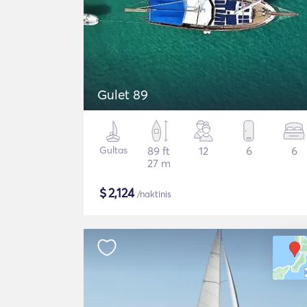
Gulet 89
Gultas
89 ft
12
6
6
27 m
$
2,124
/naktinis