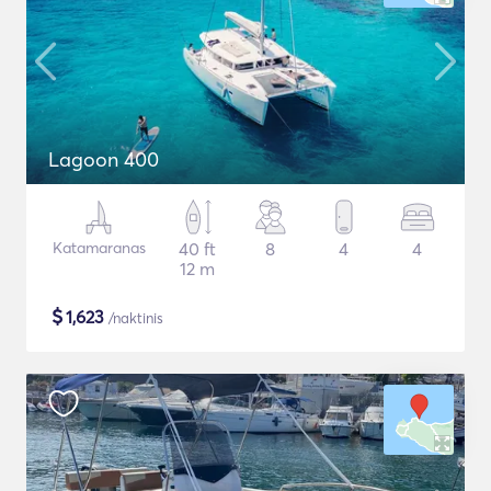
Lagoon 400
Katamaranas
40 ft
8
4
4
12 m
$
1,623
/naktinis