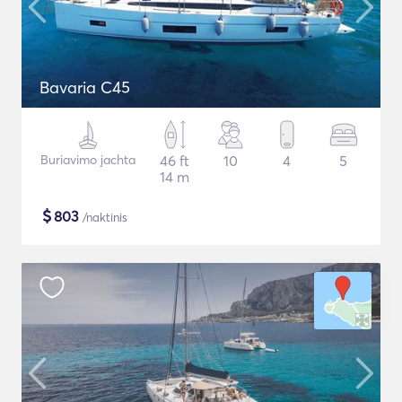
Bavaria C45
Buriavimo jachta
46 ft
10
4
5
14 m
$
803
/naktinis