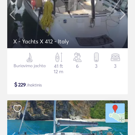
X - Yachts X 412 - Italy
Buriavimo jachta
41 ft
6
3
3
12 m
$
229
/naktinis