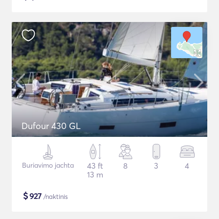
Dufour 430 GL
Buriavimo jachta
43 ft
8
3
4
13 m
$
927
/naktinis