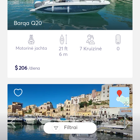
Barqa Q20
Motorinė jachta
21 ft
7 Kruizinė
0
6 m
$
206
/diena
Filtrai