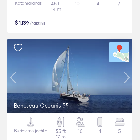
Katamaranas
46 ft
10
4
7
14 m
$
1,139
/naktinis
Beneteau Oceanis 55
Buriavimo jachta
55 ft
10
4
5
17 m