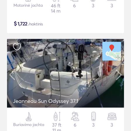
Motorinė jachta
46 ft
6
3
3
14 m
$
1,722
/naktinis
Jeanneau Sun Odyssey 37.1
Buriavimo jachta
37 ft
6
3
3
11 m