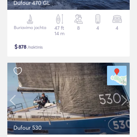
Dufour 470 GL
Buriavimo jachta
47 ft
8
4
4
14 m
$
878
/naktinis
Dufour 530