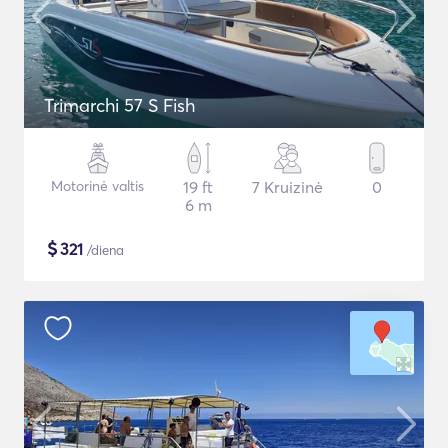
Trimarchi 57 S Fish
Motorinė valtis
19 ft
7 Kruizinė
0
6 m
$
321
/diena