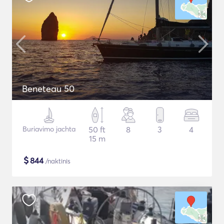
Beneteau 50
Buriavimo jachta
50 ft
8
3
4
15 m
$
844
/naktinis