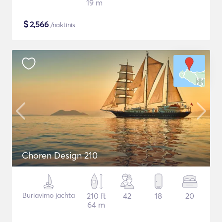
19 m
$
2,566
/naktinis
Choren Design 210
Buriavimo jachta
210 ft
42
18
20
64 m