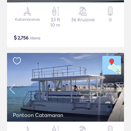
Katamaranas
33 ft
36 Kruizinė
0
10 m
$
2,756
/diena
Pontoon Catamaran