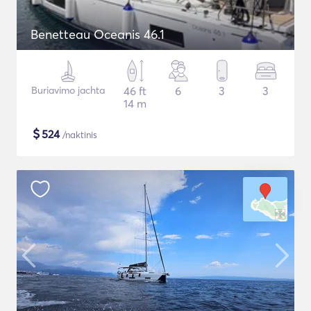
Benetteau Oceanis 46.1
Buriavimo jachta
46 ft
6
3
3
14 m
$
524
/naktinis