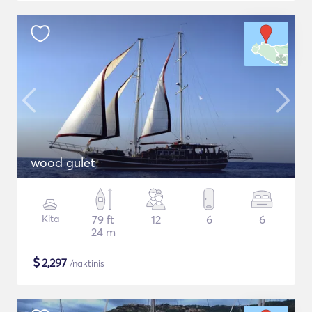
wood gulet
Kita
79 ft
12
6
6
24 m
$
2,297
/naktinis