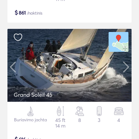
$
861
/naktinis
Grand Soleil 45
Buriavimo jachta
45 ft
8
3
4
14 m