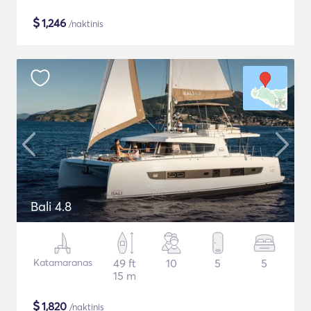
$
1,246
/naktinis
Bali 4.8
Katamaranas
49 ft
10
5
5
15 m
$
1,820
/naktinis