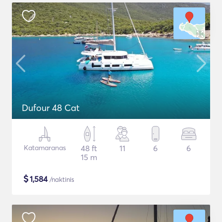
Dufour 48 Cat
Katamaranas
48 ft
11
6
6
15 m
$
1,584
/naktinis