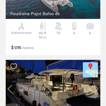
Fountaine Pajot Bahia 46
Katamaranas
46 ft
10
6
6
14 m
$
1,115
/naktinis