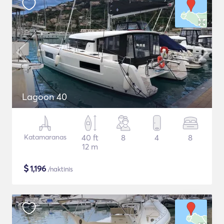
Lagoon 40
Katamaranas
40 ft
8
4
8
12 m
$
1,196
/naktinis