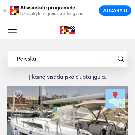
Atsisiųskite programėlę
×
ATIDARYTI
Užsisakykite greičiau ir lengviau
Paieška
Į kainą visada įskaičiuota įgula.