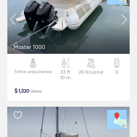
Master 1000
Tvirtas pripučiamas
33 ft
20 Kruizinė
0
10 m
$
1,320
/diena