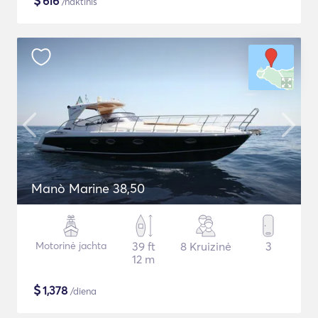
$
616
/naktinis
Manò Marine 38,50
Motorinė jachta
39 ft
8 Kruizinė
3
12 m
$
1,378
/diena