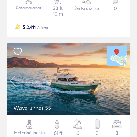
Katamaranas
33 ft
36 Kruizinė
0
10 m
$
2,411
/diena
Waverunner 55
Motorinė jachta
61 ft
6
3
3