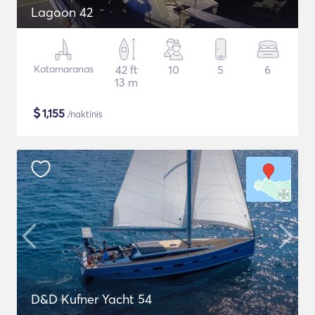
Lagoon 42
Katamaranas
42 ft
10
5
6
13 m
$
1,155
/naktinis
D&D Kufner Yacht 54