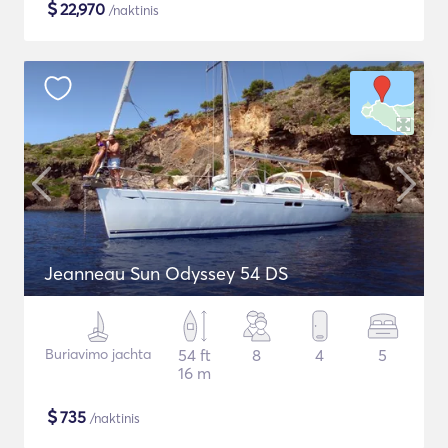
$
22,970
/naktinis
Jeanneau Sun Odyssey 54 DS
Buriavimo jachta
54 ft
8
4
5
16 m
$
735
/naktinis