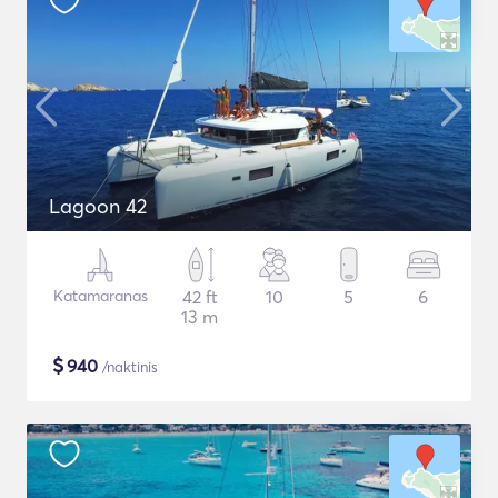
Lagoon 42
Katamaranas
42 ft
10
5
6
13 m
$
940
/naktinis