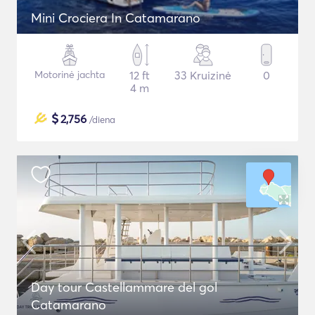
Mini Crociera In Catamarano
Motorinė jachta
12 ft
33 Kruizinė
0
4 m
$
2,756
/diena
Day tour Castellammare del gol
Catamarano