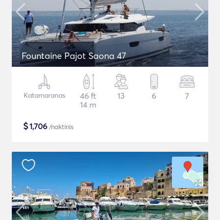
Fountaine Pajot Saona 47
Katamaranas
46 ft
13
6
7
14 m
$
1,706
/naktinis