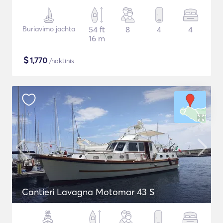
Buriavimo jachta
54 ft
8
4
4
16 m
$
1,770
/naktinis
Cantieri Lavagna Motomar 43 S