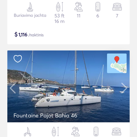
Buriavimo jachta
53 ft
11
6
7
16 m
$
1,116
/naktinis
Fountaine Pajot Bahia 46