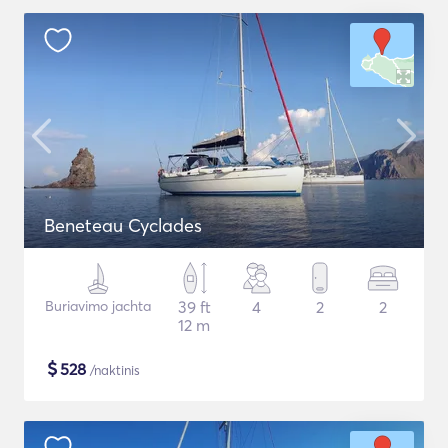
Beneteau Cyclades
Buriavimo jachta
39 ft
4
2
2
12 m
$
528
/naktinis