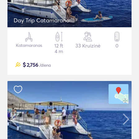
Day Trip Catamarano
Katamaranas
12 ft
33 Kruizinė
0
4 m
$
2,756
/diena