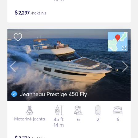
$
2,297
/naktinis
Jeanneau Prestige 450 Fly
Motorinė jachta
45 ft
6
2
6
14 m