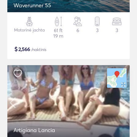
Waverunner 55
Motorinė jachta
61 ft
6
3
3
19 m
$
2,566
/naktinis
Artigiana Lancia