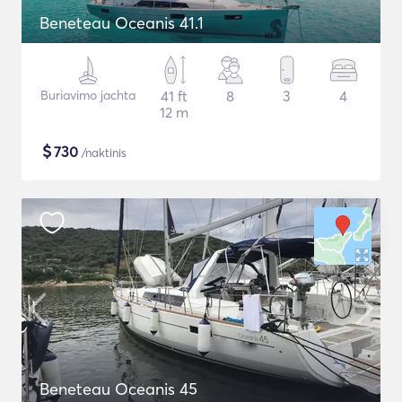
Beneteau Oceanis 41.1
Buriavimo jachta
41 ft
8
3
4
12 m
$
730
/naktinis
Beneteau Oceanis 45