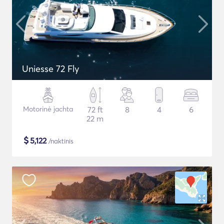
Uniesse 72 Fly
Motorinė jachta
72 ft
8
4
6
22 m
$
5,122
/naktinis