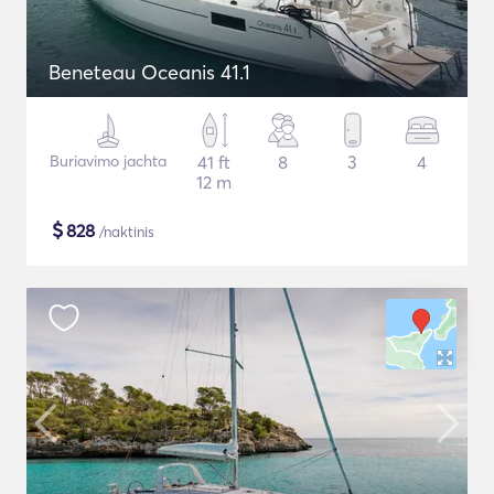
Beneteau Oceanis 41.1
Buriavimo jachta
41 ft
8
3
4
12 m
$
828
/naktinis