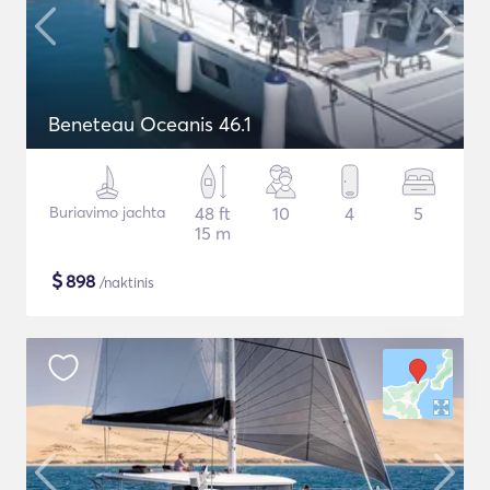
Beneteau Oceanis 46.1
Buriavimo jachta
48 ft
10
4
5
15 m
$
898
/naktinis