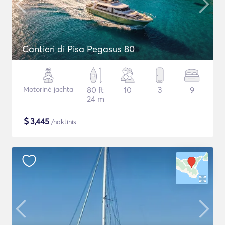
Cantieri di Pisa Pegasus 80
Motorinė jachta
80 ft
10
3
9
24 m
$
3,445
/naktinis