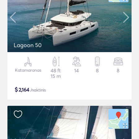
Lagoon 50
Katamaranas
48 ft
14
8
8
15 m
$
2,164
/naktinis