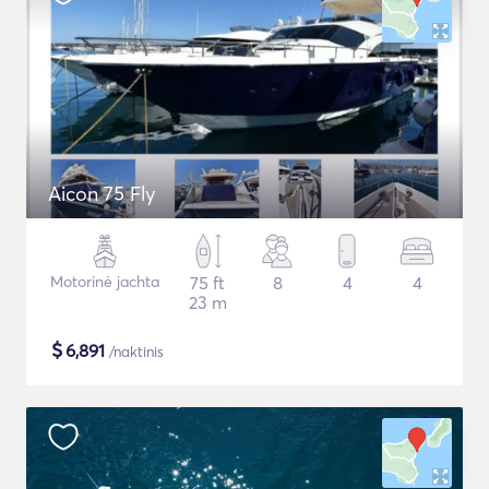
Aicon 75 Fly
Motorinė jachta
75 ft
8
4
4
23 m
$
6,891
/naktinis