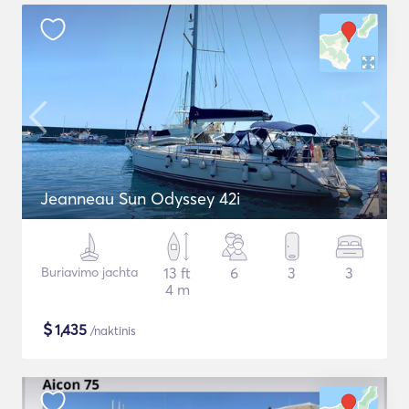
Jeanneau Sun Odyssey 42i
Buriavimo jachta
13 ft
6
3
3
4 m
$
1,435
/naktinis