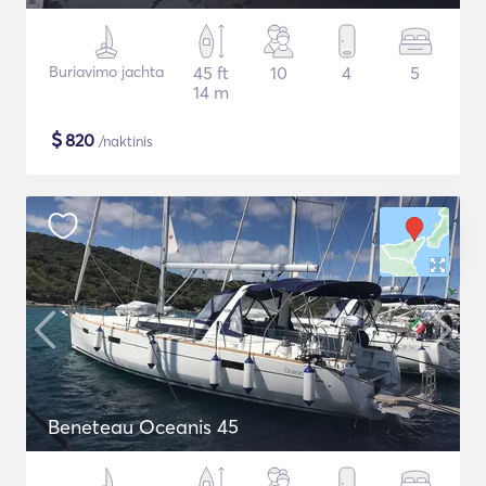
Buriavimo jachta
45 ft
10
4
5
14 m
$
820
/naktinis
Beneteau Oceanis 45