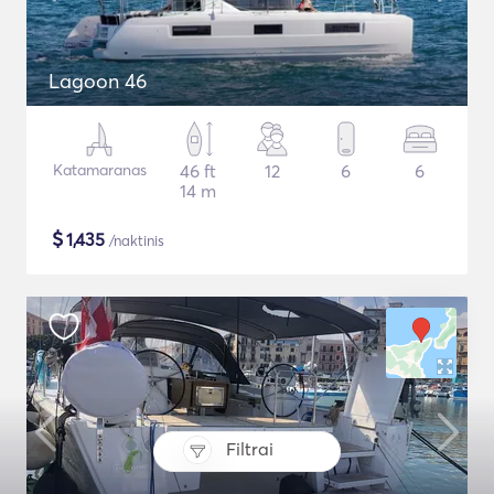
Lagoon 46
Katamaranas
46 ft
12
6
6
14 m
$
1,435
/naktinis
Filtrai