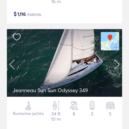
16 m
$
1,116
/naktinis
Jeanneau Sun Sun Odyssey 349
Buriavimo jachta
34 ft
8
3
5
10 m