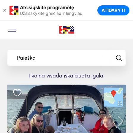
Atsisiųskite programėlę
×
ATIDARYTI
Užsisakykite greičiau ir lengviau
Paieška
Į kainą visada įskaičiuota įgula.