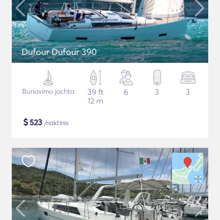
Dufour Dufour 390
Buriavimo jachta
39 ft
6
3
3
12 m
$
523
/naktinis