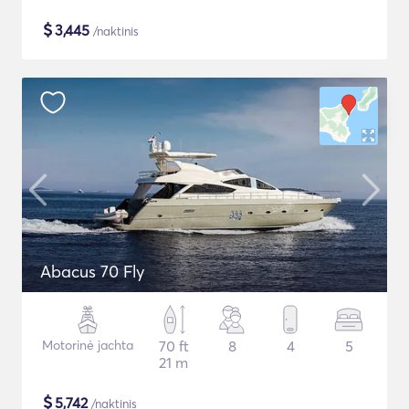
$
3,445
/naktinis
Abacus 70 Fly
Motorinė jachta
70 ft
8
4
5
21 m
$
5,742
/naktinis