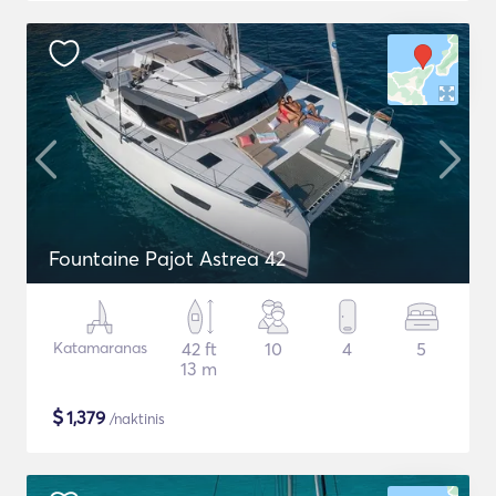
Fountaine Pajot Astrea 42
Katamaranas
42 ft
10
4
5
13 m
$
1,379
/naktinis