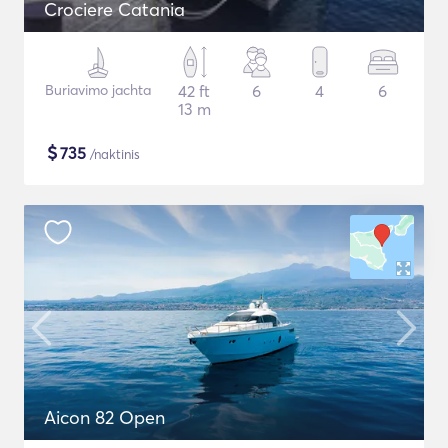
Crociere Catania
Buriavimo jachta
42 ft
6
4
6
13 m
$
735
/naktinis
Aicon 82 Open