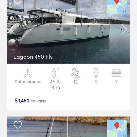
Lagoon 450 Fly
Katamaranas
46 ft
12
6
7
14 m
$
1,460
/naktinis