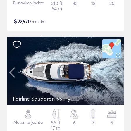
Buriavimo jachta
210 ft
42
18
20
64 m
$
22,970
/naktinis
Fairline Squadron 55 Fly
Motorinė jachta
56 ft
6
3
5
17 m