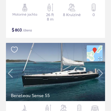
Motorinė jachta
26 ft
8 Kruizinė
0
8 m
$
803
/diena
Beneteau Sense 55