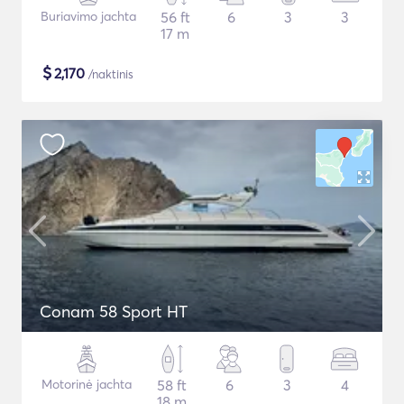
Buriavimo jachta
56 ft
6
3
3
17 m
$
2,170
/naktinis
Conam 58 Sport HT
Motorinė jachta
58 ft
6
3
4
18 m