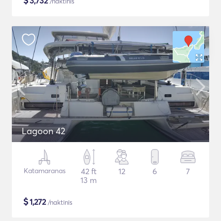
$
3,732
/naktinis
Lagoon 42
Katamaranas
42 ft
12
6
7
13 m
$
1,272
/naktinis