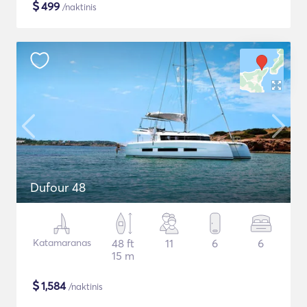
$
499
/naktinis
Dufour 48
Katamaranas
48 ft
11
6
6
15 m
$
1,584
/naktinis