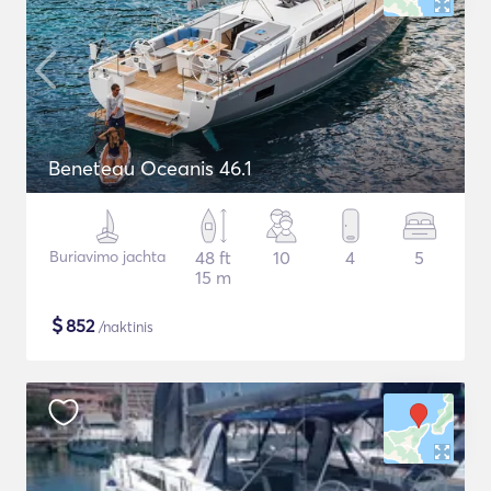
Beneteau Oceanis 46.1
Buriavimo jachta
48 ft
10
4
5
15 m
$
852
/naktinis