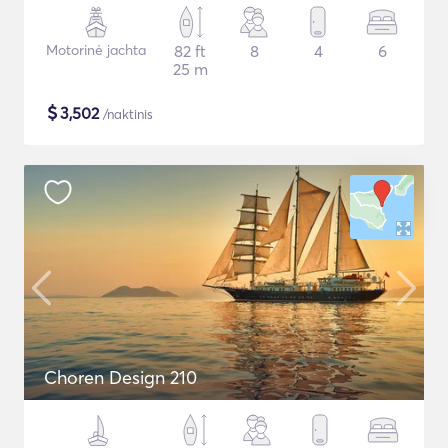
Motorinė jachta
82 ft
8
4
6
25 m
$
3,502
/naktinis
Choren Design 210