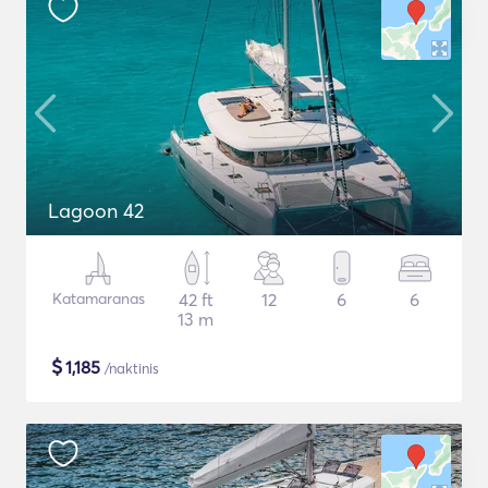
Lagoon 42
Katamaranas
42 ft
12
6
6
13 m
$
1,185
/naktinis