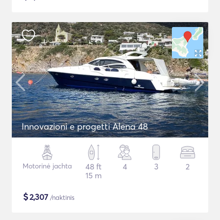
Innovazioni e progetti Alena 48
Motorinė jachta
48 ft
4
3
2
15 m
$
2,307
/naktinis