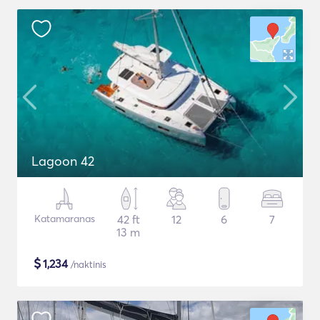
Lagoon 42
Katamaranas
42 ft
12
6
7
13 m
$
1,234
/naktinis