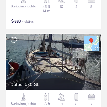
Buriavimo jachta
45 ft
10
4
5
14 m
$
883
/naktinis
Dufour 530 GL
Buriavimo jachta
53 ft
11
6
7