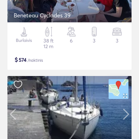
Beneteau Cyclades 39
Burlaivis
38 ft
6
3
3
12 m
$
574
/naktinis