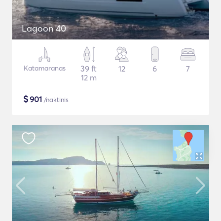
Lagoon 40
Katamaranas
39 ft
12
6
7
12 m
$
901
/naktinis