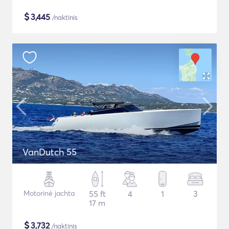
$
3,445
/naktinis
VanDutch 55
Motorinė jachta
55 ft
4
1
3
17 m
$
3,732
/naktinis