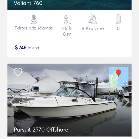
Valiant 760
Tvirtas pripučiamas
26 ft
8 Kruizinė
0
8 m
$
746
/diena
Pursuit 2570 Offshore