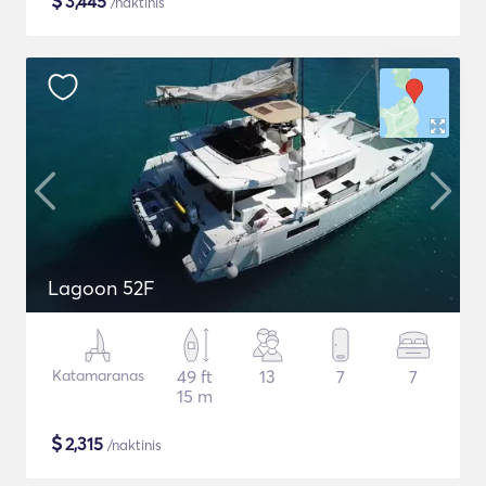
$
3,445
/naktinis
Lagoon 52F
Katamaranas
49 ft
13
7
7
15 m
$
2,315
/naktinis