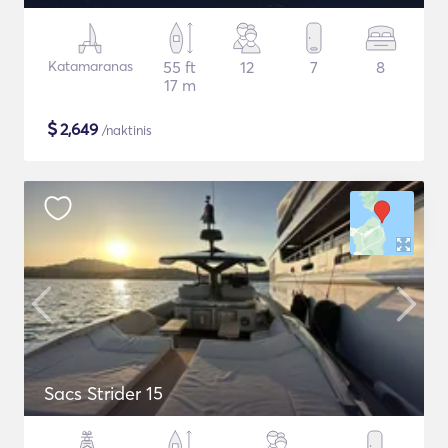
Katamaranas
55 ft
12
7
8
17 m
$
2,649
/naktinis
Sacs Strider 15