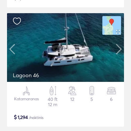
Lagoon 46
Katamaranas
40 ft
12
5
6
12 m
$
1,294
/naktinis