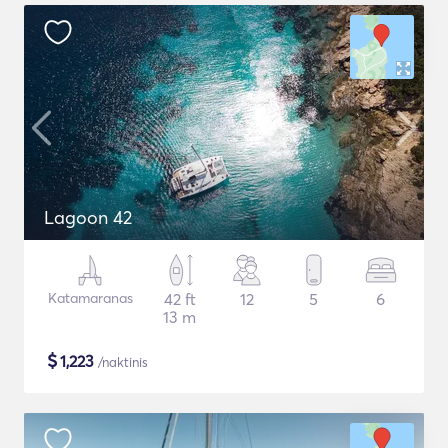
Lagoon 42
Katamaranas
42 ft
12
5
6
13 m
$
1,223
/naktinis