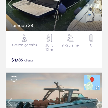
Tornado 38
Greitaeigė valtis
38 ft
9 Kruizinė
0
12 m
$
1,435
/diena