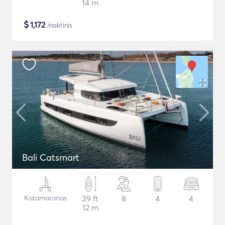
14 m
$
1,172
/naktinis
Bali Catsmart
Katamaranas
39 ft
8
4
4
12 m