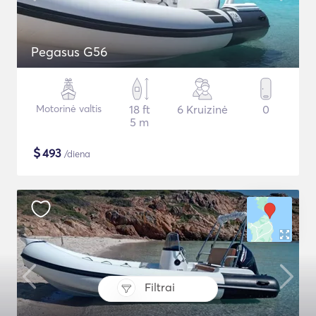
Pegasus G56
Motorinė valtis
18 ft
6 Kruizinė
0
5 m
$
493
/diena
Filtrai