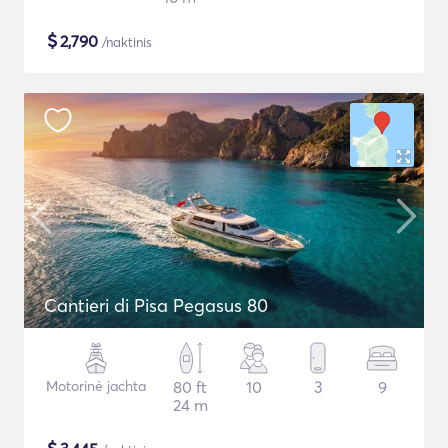
$
2,790
/naktinis
Cantieri di Pisa Pegasus 80
Motorinė jachta
80 ft
10
3
9
24 m