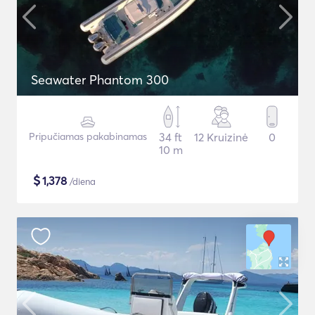
Seawater Phantom 300
Pripučiamas pakabinamas
34 ft
12 Kruizinė
0
10 m
$
1,378
/diena