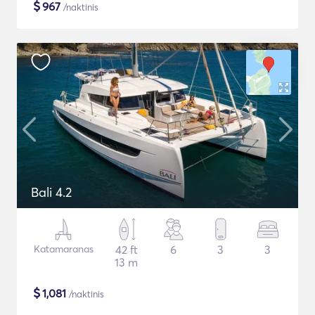
$
967
/naktinis
Bali 4.2
Katamaranas
42 ft
6
3
3
13 m
$
1,081
/naktinis