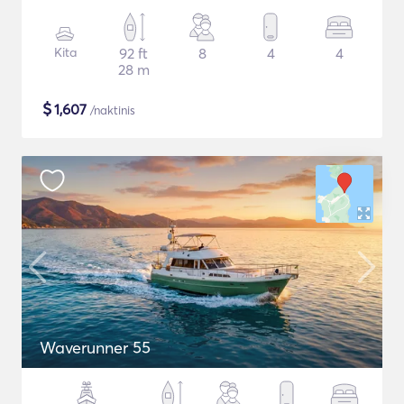
Kita
92 ft
8
4
4
28 m
$
1,607
/naktinis
Waverunner 55