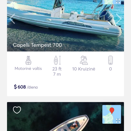
Capelli Tempest 700
Motorinė valtis
23 ft
10 Kruizinė
0
7 m
$
608
/diena