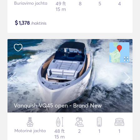
Buriavimo jachta
49 ft
8
5
4
15 m
$
1,378
/naktinis
Vanquish VQ45 open - Brand New
Motorinė jachta
48 ft
2
1
1
15 m