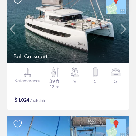
Bali Catsmart
Katamaranas
39 ft
9
5
5
12 m
$
1,024
/naktinis