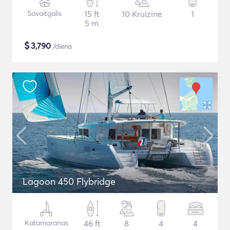
Savaitgalis
15 ft
10 Kruizinė
1
5 m
$
3,790
/diena
Lagoon 450 Flybridge
Katamaranas
46 ft
8
4
4