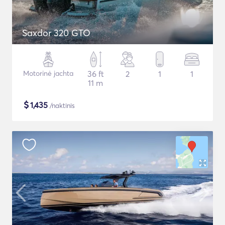
Saxdor 320 GTO
Motorinė jachta
36 ft
2
1
1
11 m
$
1,435
/naktinis