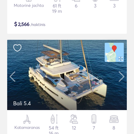
Motorinė jachta
61 ft
6
3
3
19 m
$
2,566
/naktinis
Bali 5.4
Katamaranas
54 ft
12
7
8
16 m