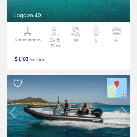
Lagoon 40
Katamaranas
39 ft
10
6
6
12 m
$
1,103
/naktinis