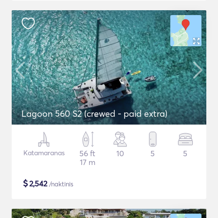
Lagoon 560 S2 (crewed - paid extra)
Katamaranas
56 ft
10
5
5
17 m
$
2,542
/naktinis