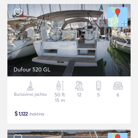
Dufour 520 GL
Buriavimo jachta
50 ft
12
5
6
15 m
$
1,122
/naktinis