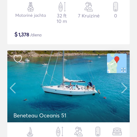
Motorinė jachta
32 ft
7 Kruizinė
0
10 m
$
1,378
/diena
Beneteau Oceanis 51