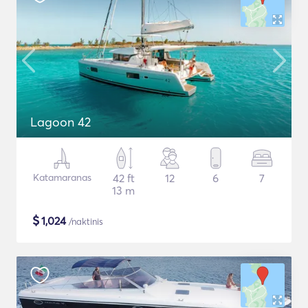
Lagoon 42
Katamaranas
42 ft
12
6
7
13 m
$
1,024
/naktinis