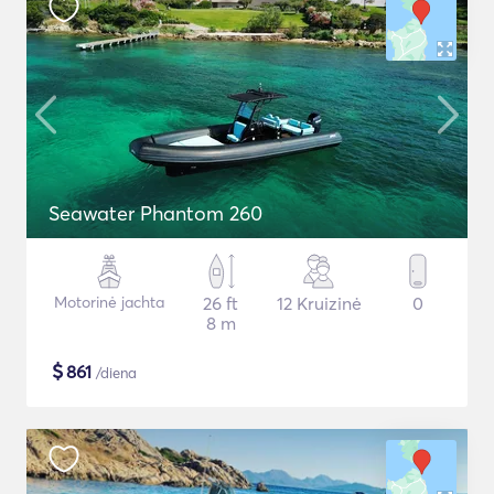
Seawater Phantom 260
Motorinė jachta
26 ft
12 Kruizinė
0
8 m
$
861
/diena