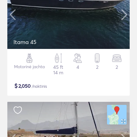
Itama 45
Motorinė jachta
45 ft
4
2
2
14 m
$
2,050
/naktinis