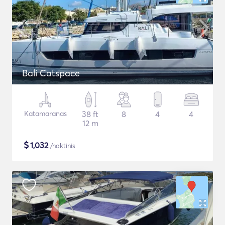
Bali Catspace
Katamaranas
38 ft
8
4
4
12 m
$
1,032
/naktinis