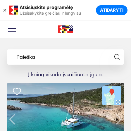
Atsisiųskite programėlę
×
ATIDARYTI
Užsisakykite greičiau ir lengviau
Paieška
Į kainą visada įskaičiuota įgula.