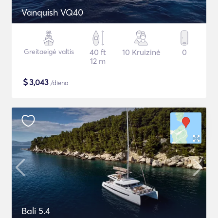
Vanquish VQ40
Greitaeigė valtis
40 ft
10 Kruizinė
0
12 m
$
3,043
/diena
Bali 5.4