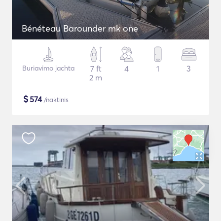
Bénéteau Barounder mk one
Buriavimo jachta
7 ft
4
1
3
2 m
$
574
/naktinis