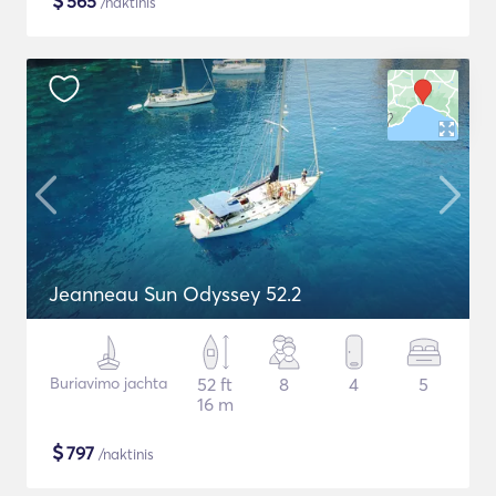
$
565
/naktinis
Jeanneau Sun Odyssey 52.2
Buriavimo jachta
52 ft
8
4
5
16 m
$
797
/naktinis