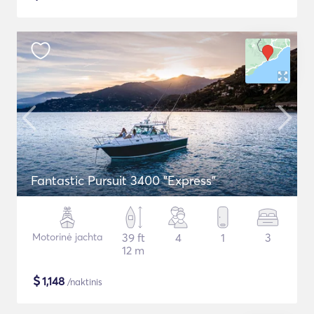
Fantastic Pursuit 3400 "Express"
Motorinė jachta
39 ft
4
1
3
12 m
$
1,148
/naktinis