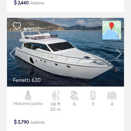
$
2,440
/naktinis
Ferretti 630
Motorinė jachta
66 ft
6
3
4
20 m
$
3,790
/naktinis