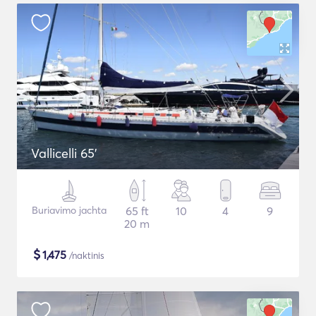
Vallicelli 65'
Buriavimo jachta
65 ft
10
4
9
20 m
$
1,475
/naktinis