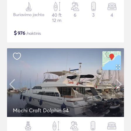
Buriavimo jachta
40 ft
6
3
4
12 m
$
976
/naktinis
Mochi Craft Dolphin 54