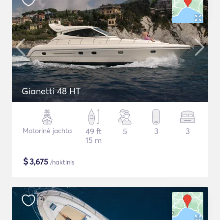
Gianetti 48 HT
Motorinė jachta
49 ft
5
3
3
15 m
$
3,675
/naktinis