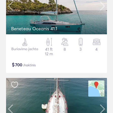
Beneteau Oceanis 41.1
Buriavimo jachta
41 ft
8
3
4
12 m
$
700
/naktinis