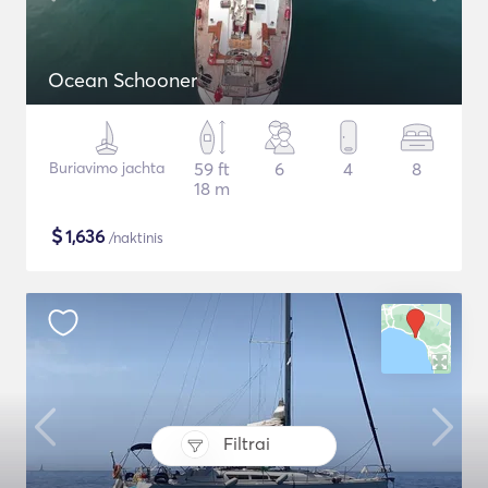
Ocean Schooner
Buriavimo jachta
59 ft
6
4
8
18 m
$
1,636
/naktinis
Filtrai