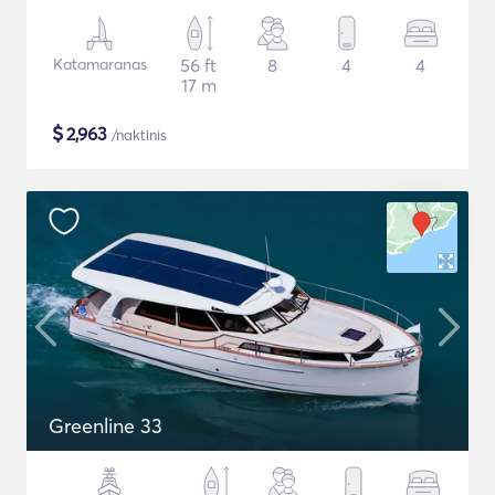
Katamaranas
56 ft
8
4
4
17 m
$
2,963
/naktinis
Greenline 33