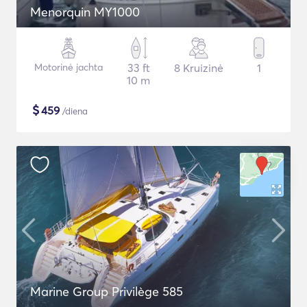
Menorquin MY1000
Motorinė jachta
33 ft
8 Kruizinė
1
10 m
$
459
/diena
Marine Group Privilège 585