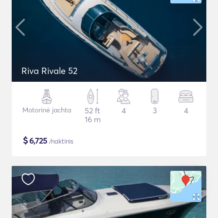
Riva Rivale 52
Motorinė jachta
52 ft
4
3
4
16 m
$
6,725
/naktinis