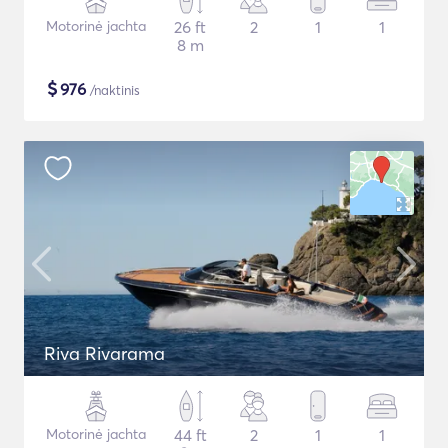
Motorinė jachta
26 ft
2
1
1
8 m
$
976
/naktinis
Riva Rivarama
Motorinė jachta
44 ft
2
1
1