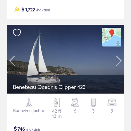
$
1,722
/naktinis
Beneteau Oceanis Clipper 423
Buriavimo jachta
42 ft
6
3
3
13 m
$
746
/naktinis