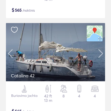
$
565
/naktinis
Catalina 42
Buriavimo jachta
42 ft
8
4
4
13 m