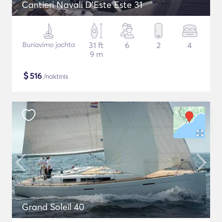
Cantieri Navali D'Este Este 31
Buriavimo jachta
31 ft
6
2
4
9 m
$
516
/naktinis
Grand Soleil 40