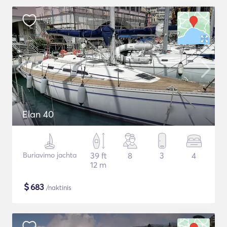
Elan 40
Buriavimo jachta
39 ft
8
3
4
12 m
$
683
/naktinis