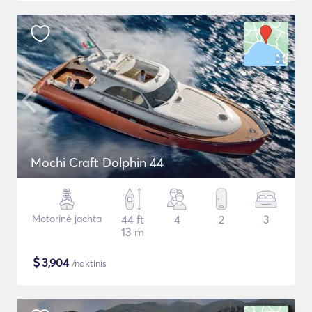
Mochi Craft Dolphin 44
Motorinė jachta
44 ft
4
2
3
13 m
$
3,904
/naktinis