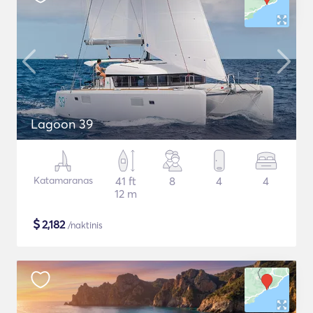
Lagoon 39
Katamaranas
41 ft
8
4
4
12 m
$
2,182
/naktinis