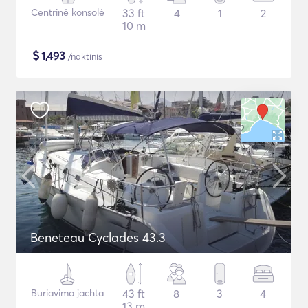
Centrinė konsolė
33 ft
4
1
2
10 m
$
1,493
/naktinis
Beneteau Cyclades 43.3
Buriavimo jachta
43 ft
8
3
4
13 m