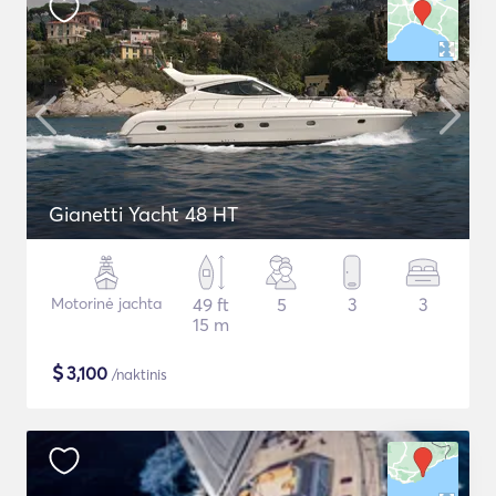
Gianetti Yacht 48 HT
Motorinė jachta
49 ft
5
3
3
15 m
$
3,100
/naktinis