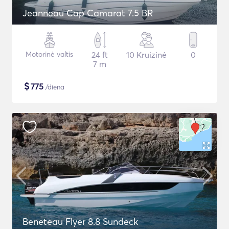
Jeanneau Cap Camarat 7.5 BR
Motorinė valtis
24 ft
10 Kruizinė
0
7 m
$
775
/diena
Beneteau Flyer 8.8 Sundeck