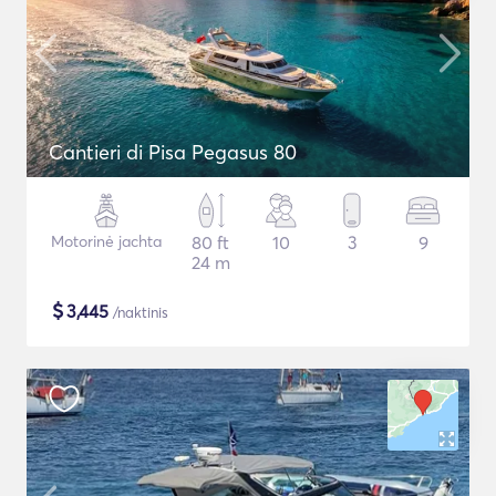
Cantieri di Pisa Pegasus 80
Motorinė jachta
80 ft
10
3
9
24 m
$
3,445
/naktinis