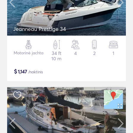
Jeanneau Prestige 34
Motorinė jachta
34 ft
4
2
1
10 m
$
1,147
/naktinis