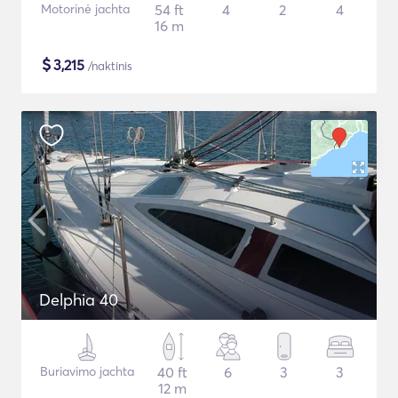
Motorinė jachta
54 ft
4
2
4
16 m
$
3,215
/naktinis
Delphia 40
Buriavimo jachta
40 ft
6
3
3
12 m