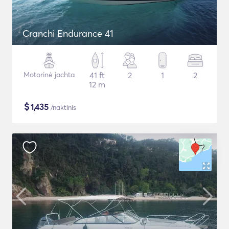
Cranchi Endurance 41
Motorinė jachta
41 ft
2
1
2
12 m
$
1,435
/naktinis