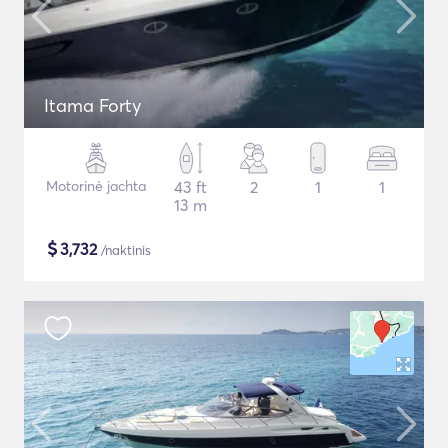
Itama Forty
Motorinė jachta
43 ft
2
1
1
13 m
$
3,732
/naktinis