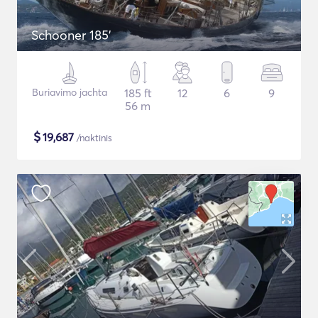
Schooner 185'
Buriavimo jachta
185 ft
12
6
9
56 m
$
19,687
/naktinis