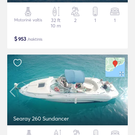
Motorinė valtis
32 ft
2
1
1
10 m
$
953
/naktinis
Searay 260 Sundancer