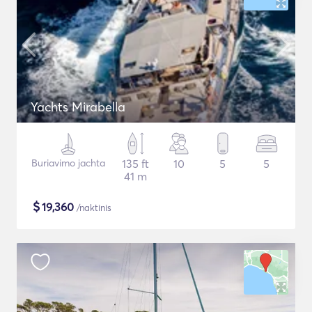
Yachts Mirabella
Buriavimo jachta
135 ft
10
5
5
41 m
$
19,360
/naktinis