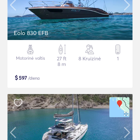
Eolo 830 EFB
Motorinė valtis
27 ft
8 Kruizinė
1
8 m
$
597
/diena