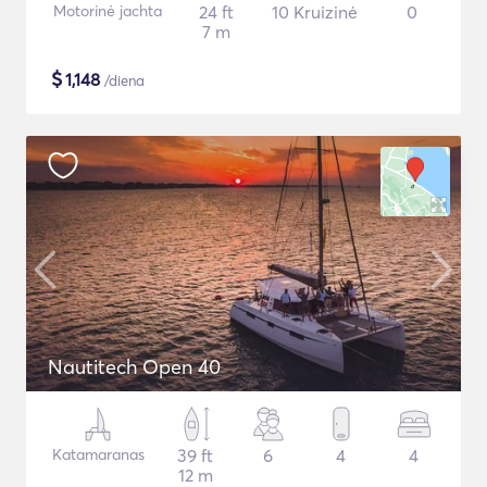
Motorinė jachta
24 ft
10 Kruizinė
0
7 m
$
1,148
/diena
Nautitech Open 40
Katamaranas
39 ft
6
4
4
12 m