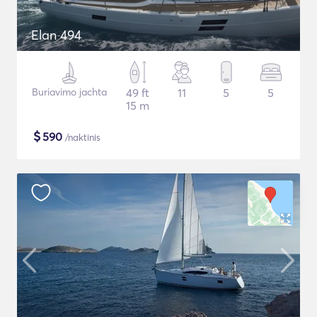
Elan 494
Buriavimo jachta
49 ft
11
5
5
15 m
$
590
/naktinis