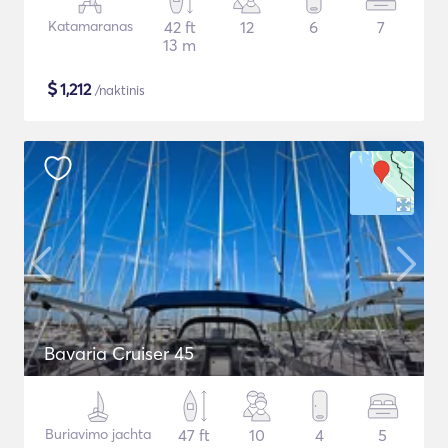
Katamaranas
42 ft
12
6
7
13 m
$
1,212
/naktinis
Bavaria Cruiser 45
Buriavimo jachta
47 ft
10
4
5