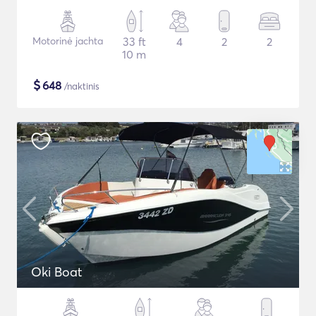
Motorinė jachta
33 ft
4
2
2
10 m
$
648
/naktinis
Oki Boat