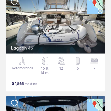
Lagoon 46
Katamaranas
46 ft
12
6
7
14 m
$
1,565
/naktinis