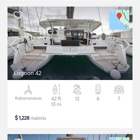
Lagoon 42
Katamaranas
42 ft
12
6
7
13 m
$
1,228
/naktinis