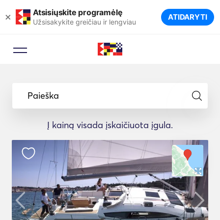
Atsisiųskite programėlę
×
ATIDARYTI
Užsisakykite greičiau ir lengviau
Paieška
Į kainą visada įskaičiuota įgula.