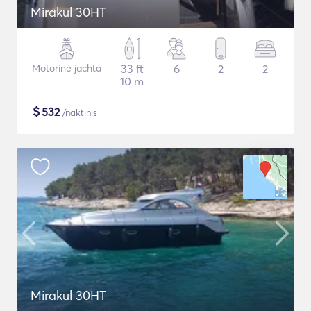
Mirakul 30HT
Motorinė jachta
33 ft
6
2
2
10 m
$
532
/naktinis
Mirakul 30HT