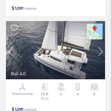
$
1,091
/naktinis
Bali 4.0
Katamaranas
39 ft
6
4
6
12 m
$
1,091
/naktinis