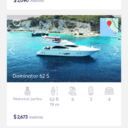
$
2,090
/naktinis
Dominator 62 S
Motorinė jachta
62 ft
6
3
4
19 m
$
2,673
/naktinis