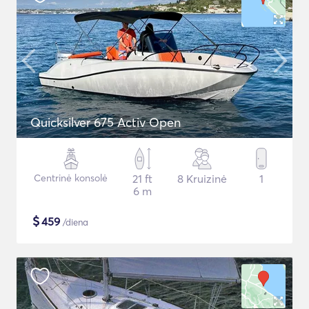
Quicksilver 675 Activ Open
Centrinė konsolė
21 ft
8 Kruizinė
1
6 m
$
459
/diena