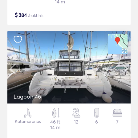
14 m
$
384
/naktinis
Lagoon 46
Katamaranas
46 ft
12
6
7
14 m