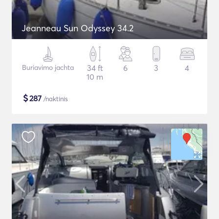
Jeanneau Sun Odyssey 34.2
Buriavimo jachta
34 ft
6
3
4
10 m
$
287
/naktinis