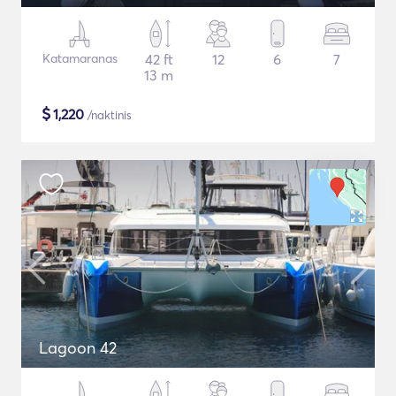
Katamaranas
42 ft
12
6
7
13 m
$
1,220
/naktinis
Lagoon 42