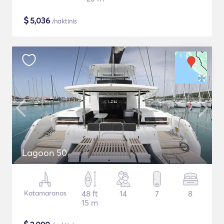
$
5,036
/naktinis
Lagoon 50
Katamaranas
48 ft
14
7
8
15 m