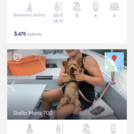
Buriavimo jachta
45 ft
8
4
4
14 m
$
475
/naktinis
Stella Maris 700