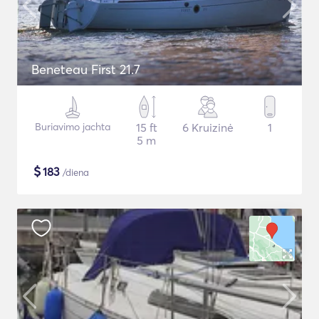
Beneteau First 21.7
Buriavimo jachta
15 ft
6 Kruizinė
1
5 m
$
183
/diena