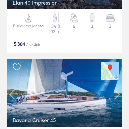
Elan 40 Impression
Buriavimo jachta
39 ft
6
3
3
12 m
$
384
/naktinis
Bavaria Cruiser 45