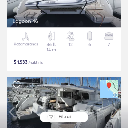
Lagoon 46
Katamaranas
46 ft
12
6
7
14 m
$
1,533
/naktinis
Filtrai