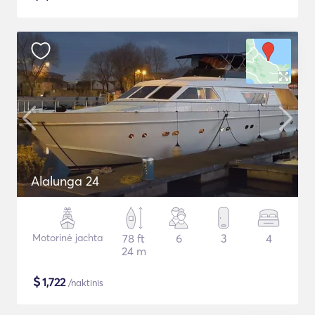
Alalunga 24
Motorinė jachta
78 ft
6
3
4
24 m
$
1,722
/naktinis