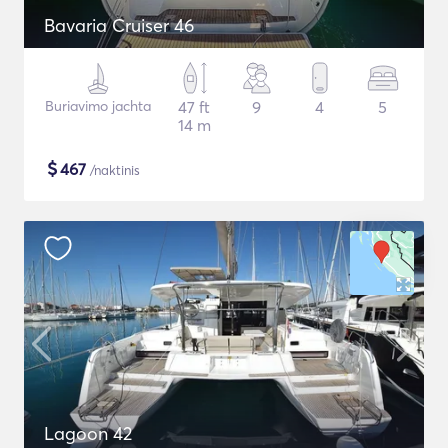
Bavaria Cruiser 46
Buriavimo jachta
47 ft
9
4
5
14 m
$
467
/naktinis
Lagoon 42