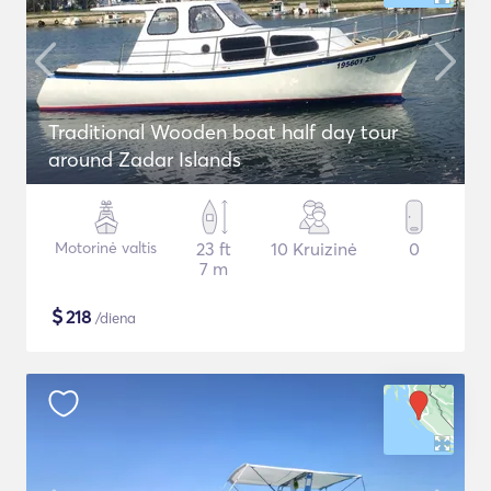
Traditional Wooden boat half day tour
around Zadar Islands
Motorinė valtis
23 ft
10 Kruizinė
0
7 m
$
218
/diena