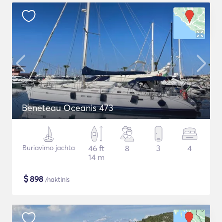
Beneteau Oceanis 473
Buriavimo jachta
46 ft
8
3
4
14 m
$
898
/naktinis