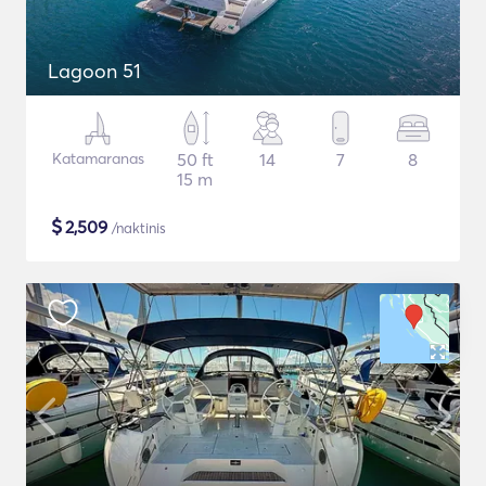
Lagoon 51
Katamaranas
50 ft
14
7
8
15 m
$
2,509
/naktinis