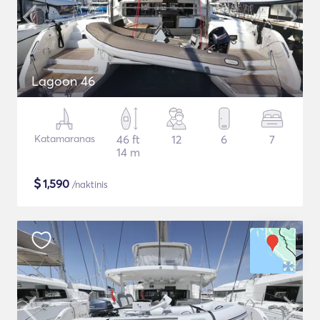
Lagoon 46
Katamaranas
46 ft
12
6
7
14 m
$
1,590
/naktinis