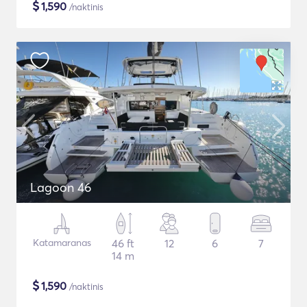
$
1,590
/naktinis
Lagoon 46
Katamaranas
46 ft
12
6
7
14 m
$
1,590
/naktinis