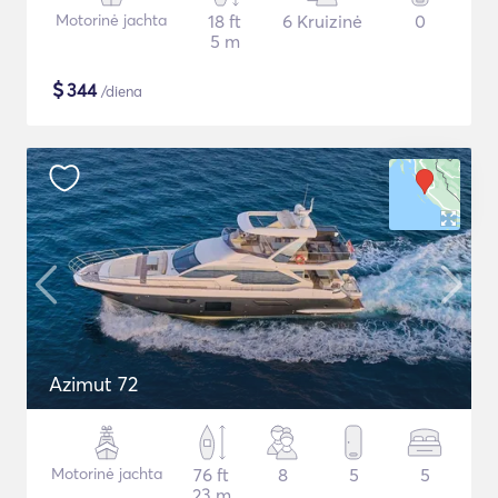
Motorinė jachta
18 ft
6 Kruizinė
0
5 m
$
344
/diena
Azimut 72
Motorinė jachta
76 ft
8
5
5
23 m