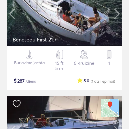
Beneteau First 21.7
Buriavimo jachta
15 ft
6 Kruizinė
1
5 m
$
287
5.0
/diena
(1
atsiliepimai
)