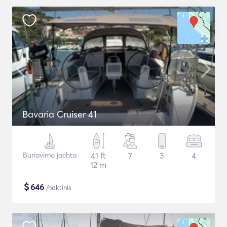
Bavaria Cruiser 41
Buriavimo jachta
41 ft
7
3
4
12 m
$
646
/naktinis