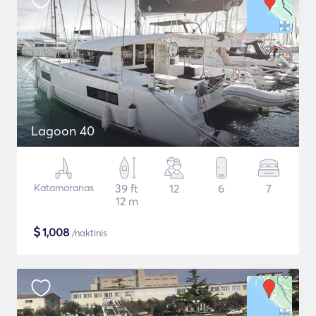
Lagoon 40
Katamaranas
39 ft
12
6
7
12 m
$
1,008
/naktinis