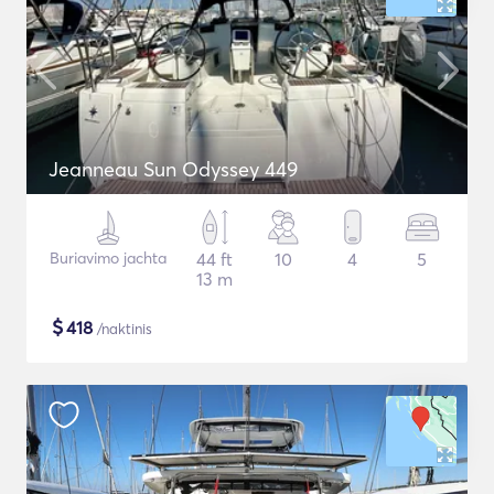
Jeanneau Sun Odyssey 449
Buriavimo jachta
44 ft
10
4
5
13 m
$
418
/naktinis