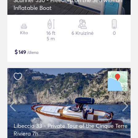
Scanner 530 - Freedom on the Sea with an
Inflatable Boat
Kita
16 ft
6 Kruizinė
0
5 m
$
149
/diena
Libeccio 33 - Private Tour of the Cinque Terre
Riviera 7h