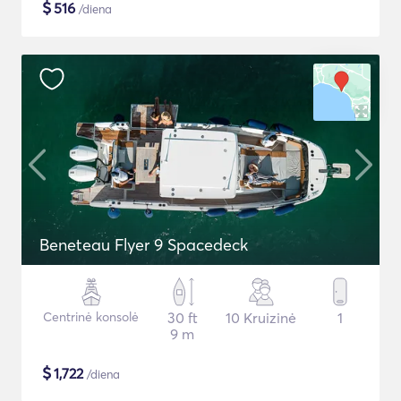
$
516
/diena
Beneteau Flyer 9 Spacedeck
Centrinė konsolė
30 ft
10 Kruizinė
1
9 m
$
1,722
/diena