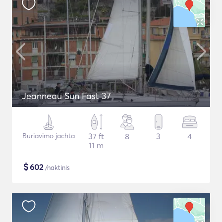
Jeanneau Sun Fast 37
Buriavimo jachta
37 ft
8
3
4
11 m
$
602
/naktinis