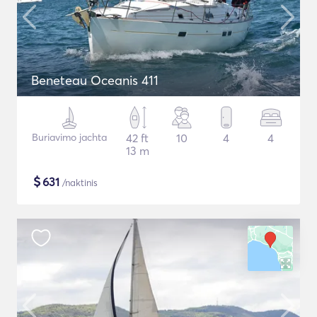
Beneteau Oceanis 411
Buriavimo jachta
42 ft
10
4
4
13 m
$
631
/naktinis