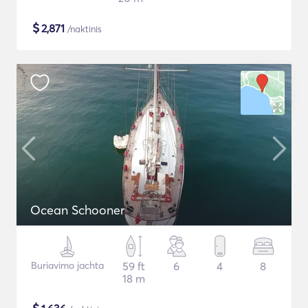
$
2,871
/naktinis
Ocean Schooner
Buriavimo jachta
59 ft
6
4
8
18 m