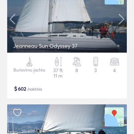
Jeanneau Sun Odyssey 37
Buriavimo jachta
37 ft
8
3
4
11 m
$
602
/naktinis