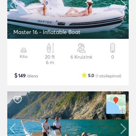
Master 16 - Inflatable Boat
Kita
20 ft
6 Kruizinė
0
6 m
$
149
5.0
/diena
(1
atsiliepimai
)