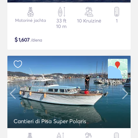
Motorinė jachta
33 ft
10 Kruizinė
1
10 m
$
1,607
/diena
Cantieri di Pisa Super Polaris