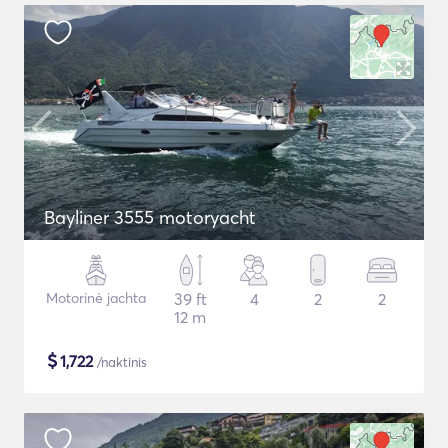
Bayliner 3555 motoryacht
Motorinė jachta
39 ft
4
2
2
12 m
$
1,722
/naktinis