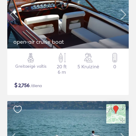
open-air cruise boat
Greitaeigė valtis
20 ft
5 Kruizinė
0
6 m
$
2,756
/diena