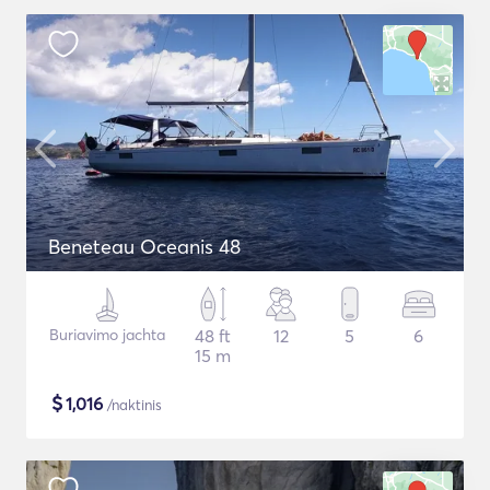
Beneteau Oceanis 48
Buriavimo jachta
48 ft
12
5
6
15 m
$
1,016
/naktinis