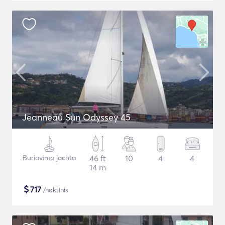
Jeanneau Sun Odyssey 45
Buriavimo jachta
46 ft
10
4
4
14 m
$
717
/naktinis