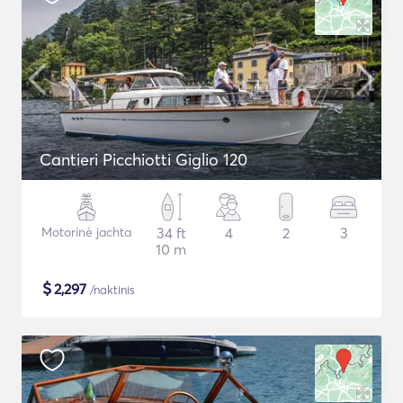
Cantieri Picchiotti Giglio 120
Motorinė jachta
34 ft
4
2
3
10 m
$
2,297
/naktinis