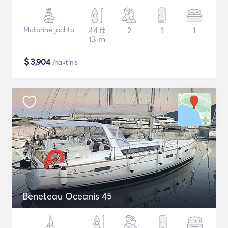
Motorinė jachta
44 ft
2
1
1
13 m
$
3,904
/naktinis
Beneteau Oceanis 45