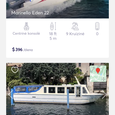
Marinello Eden 22
Centrinė konsolė
18 ft
9 Kruizinė
0
5 m
$
396
/diena