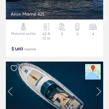
Airon Marine 425
Motorinė jachta
43 ft
5
3
4
13 m
$
1,493
/naktinis