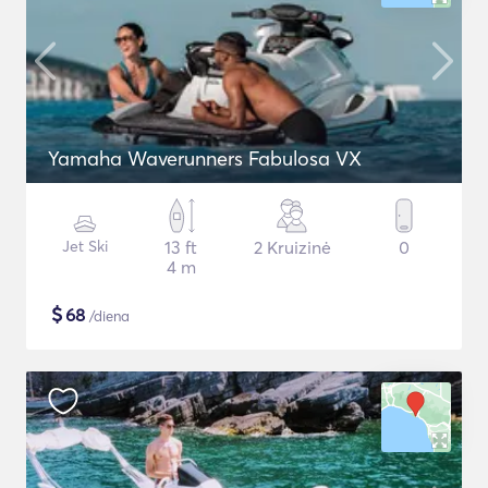
Yamaha Waverunners Fabulosa VX
Jet Ski
13 ft
2 Kruizinė
0
4 m
$
68
/diena