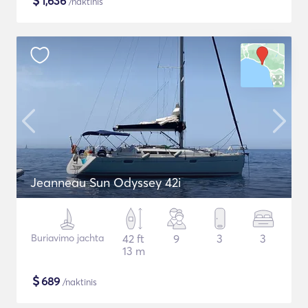
$
1,636
/naktinis
Jeanneau Sun Odyssey 42i
Buriavimo jachta
42 ft
9
3
3
13 m
$
689
/naktinis