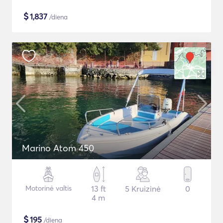
$
1,837
/diena
Marino Atom 450
Motorinė valtis
13 ft
5 Kruizinė
0
4 m
$
195
/diena