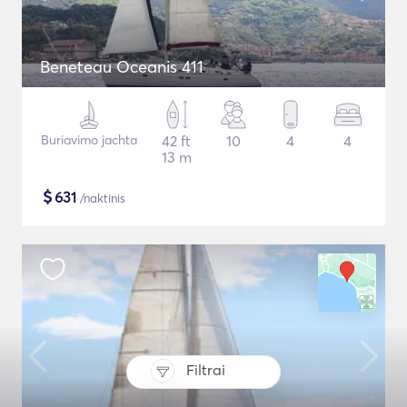
Beneteau Oceanis 411
Buriavimo jachta
42 ft
10
4
4
13 m
$
631
/naktinis
Filtrai