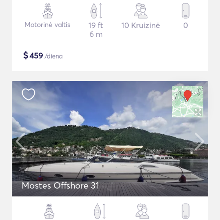
Motorinė valtis
19 ft
10 Kruizinė
0
6 m
$
459
/diena
Mostes Offshore 31