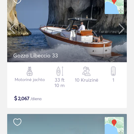
Gozzo Libeccio 33
Motorinė jachta
33 ft
10 Kruizinė
1
10 m
$
2,067
/diena