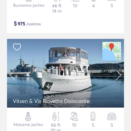
Buriavimo jachta
46 ft
10
4
5
14 m
$
975
/naktinis
Vitsen & Vis Navetta Dislocante
Motorinė jachta
66 ft
10
5
5
20 m