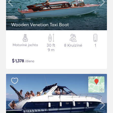
Wooden Venetian Taxi Boat
Motorinė jachta
30 ft
8 Kruizinė
1
9 m
$
1,378
/diena