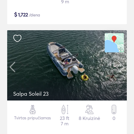
9 m
$
1,722
/diena
Salpa Soleil 23
Tvirtas pripučiamas
23 ft
8 Kruizinė
0
7 m