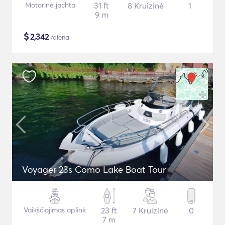
Motorinė jachta
31 ft
8 Kruizinė
1
9 m
$
2,342
/diena
Voyager 23s Como Lake Boat Tour
Vaikščiojimas aplink
23 ft
7 Kruizinė
0
7 m