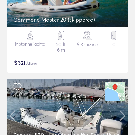
Gommone Master 20 (skippered)
Motorinė jachta
20 ft
6 Kruizinė
0
6 m
$
321
/diena