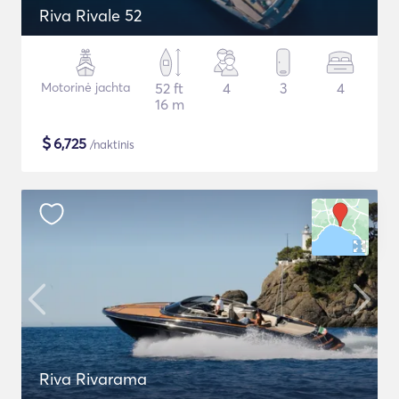
Riva Rivale 52
Motorinė jachta
52 ft
4
3
4
16 m
$
6,725
/naktinis
Riva Rivarama