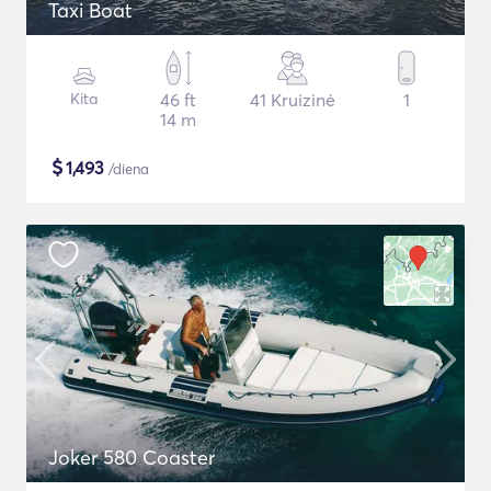
Taxi Boat
Kita
46 ft
41 Kruizinė
1
14 m
$
1,493
/diena
Joker 580 Coaster