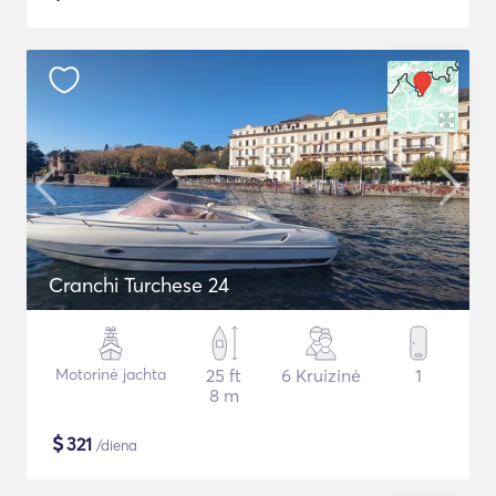
Cranchi Turchese 24
Motorinė jachta
25 ft
6 Kruizinė
1
8 m
$
321
/diena