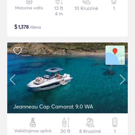
Motorinė valtis
13 ft
10 Kruizinė
1
4 m
$
1,378
/diena
Jeanneau Cap Camarat 9.0 WA
Vaikščiojimas aplink
30 ft
8 Kruizinė
1