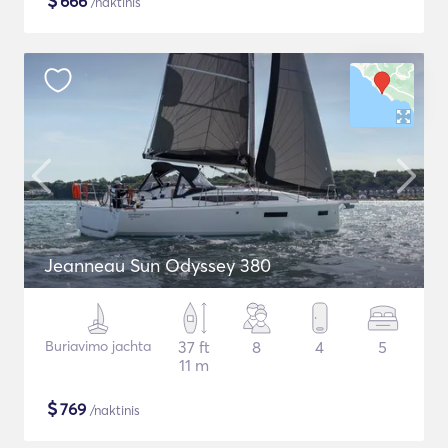
$
666
/naktinis
Jeanneau Sun Odyssey 380
Buriavimo jachta
37 ft
8
4
5
11 m
$
769
/naktinis