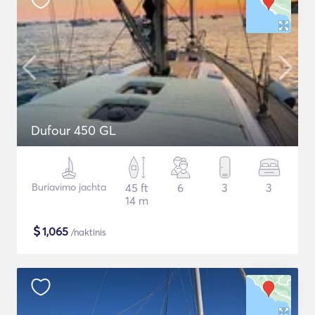
Dufour 450 GL
Buriavimo jachta
45 ft
6
3
3
14 m
$
1,065
/naktinis