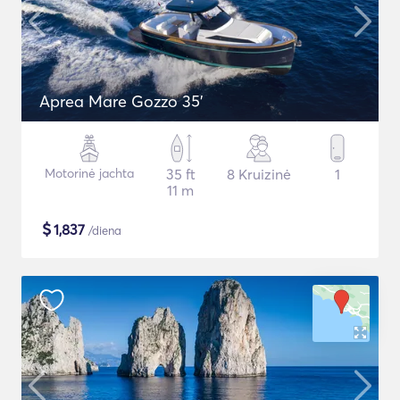
Aprea Mare Gozzo 35'
Motorinė jachta
35 ft
8 Kruizinė
1
11 m
$
1,837
/diena