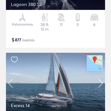
Lagoon 380 S2
Katamaranas
38 ft
11
5
6
12 m
$
877
/naktinis
Excess 14