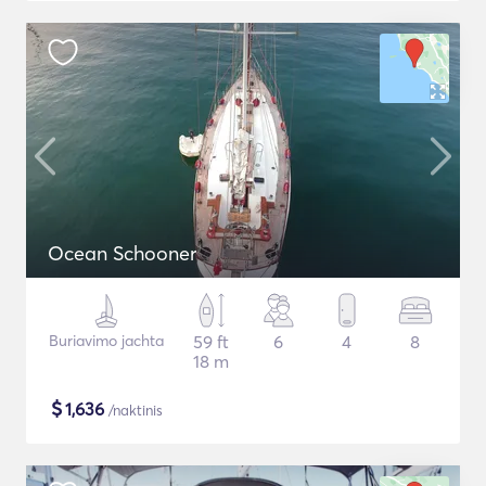
Ocean Schooner
Buriavimo jachta
59 ft
6
4
8
18 m
$
1,636
/naktinis