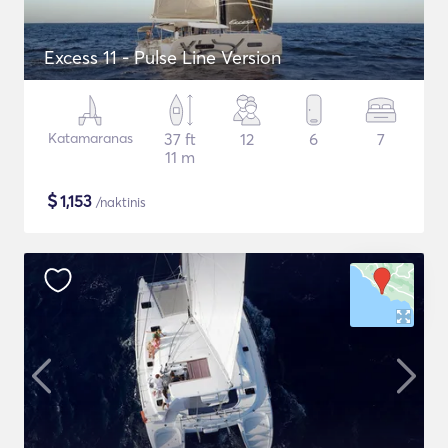
Excess 11 - Pulse Line Version
Katamaranas
37 ft
12
6
7
11 m
$
1,153
/naktinis