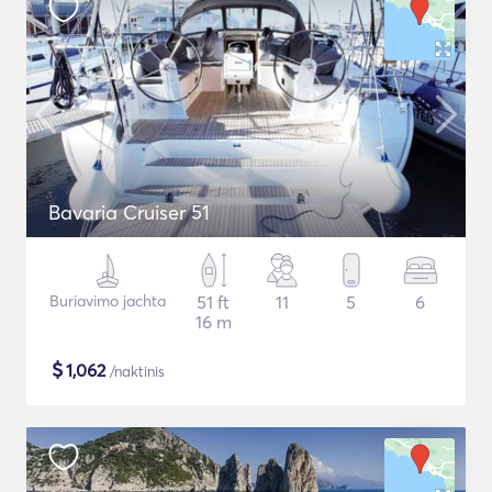
Bavaria Cruiser 51
Buriavimo jachta
51 ft
11
5
6
16 m
$
1,062
/naktinis