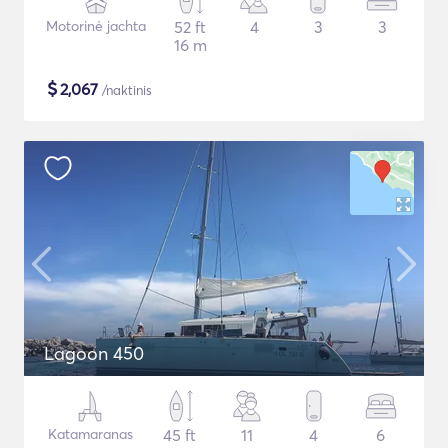
Motorinė jachta
52 ft
4
3
3
16 m
$
2,067
/naktinis
Lagoon 450
Katamaranas
45 ft
11
4
6