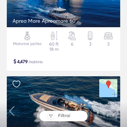
Aprea Mare Apreamare 60''
Motorinė jachta
60 ft
6
3
3
18 m
$
4,479
/naktinis
Filtrai