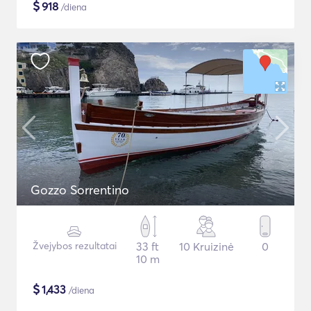
$
918
/diena
Gozzo Sorrentino
Žvejybos rezultatai
33 ft
10 Kruizinė
0
10 m
$
1,433
/diena