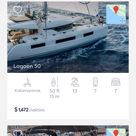
Lagoon 50
Katamaranas
50 ft
13
7
7
15 m
$
1,472
/naktinis