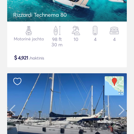
Rizzardi Technema 80
Motorinė jachta
98 ft
10
4
4
30 m
$
4,921
/naktinis