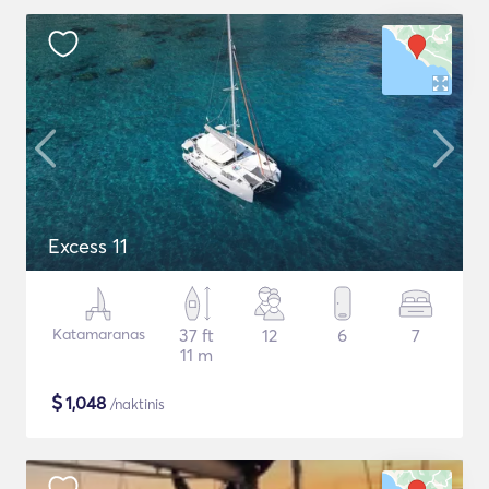
Excess 11
Katamaranas
37 ft
12
6
7
11 m
$
1,048
/naktinis