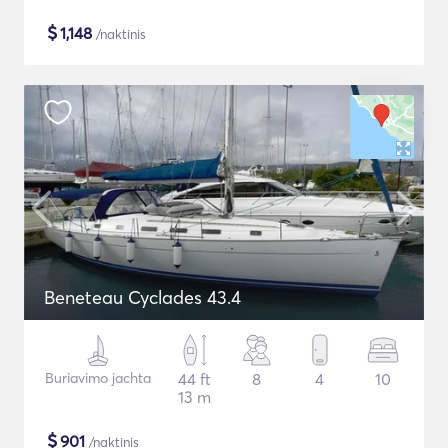
$
1,148
/naktinis
Beneteau Cyclades 43.4
Buriavimo jachta
44 ft
8
4
10
13 m
$
901
/naktinis