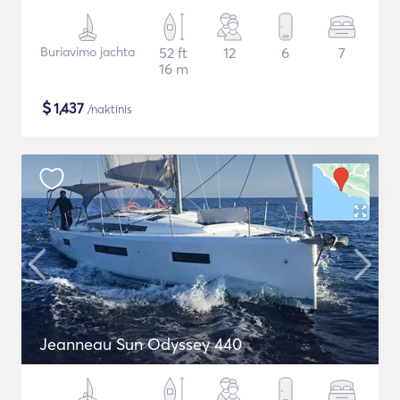
Buriavimo jachta
52 ft
12
6
7
16 m
$
1,437
/naktinis
Jeanneau Sun Odyssey 440