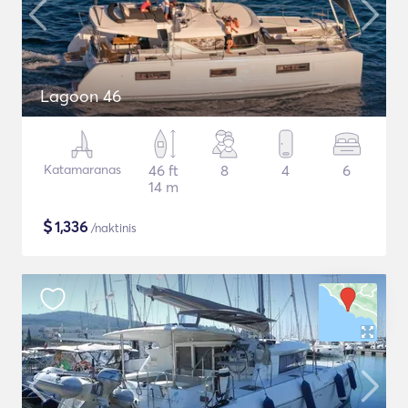
Lagoon 46
Katamaranas
46 ft
8
4
6
14 m
$
1,336
/naktinis