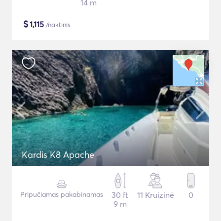
14 m
$
1,115
/naktinis
Kardis K8 Apache
Pripučiamas pakabinamas
30 ft
11 Kruizinė
0
9 m