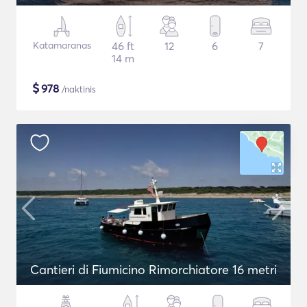
Katamaranas
46 ft
12
6
7
14 m
$
978
/naktinis
Cantieri di Fiumicino Rimorchiatore 16 metri