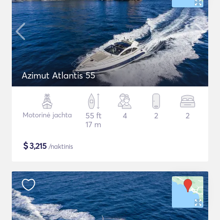
Azimut Atlantis 55
Motorinė jachta
55 ft
4
2
2
17 m
$
3,215
/naktinis