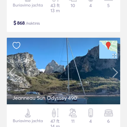
Buriavimo jachta
43 ft
10
4
5
13 m
$
868
/naktinis
Jeanneau Sun Odyssey 490
Buriavimo jachta
47 ft
11
4
6
14 m