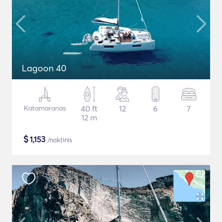
Lagoon 40
Katamaranas
40 ft
12
6
7
12 m
$
1,153
/naktinis