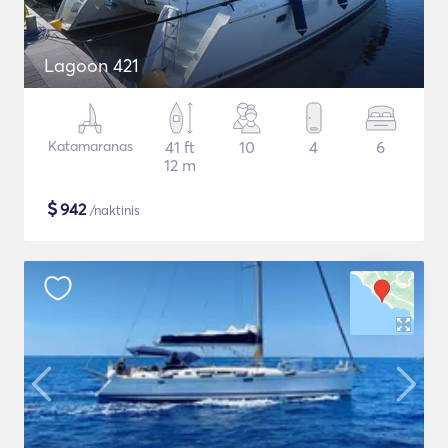
Lagoon 421
Katamaranas
41 ft
10
4
6
12 m
$
942
/naktinis