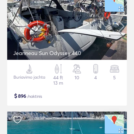
Jeanneau Sun Odyssey 440
Buriavimo jachta
44 ft
10
4
5
13 m
$
896
/naktinis