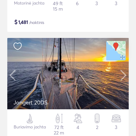
Motorinė jachta
49 ft
6
3
3
15 m
$
1,481
/naktinis
Jongert 20DS
Buriavimo jachta
72 ft
4
2
3
22 m