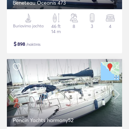
Beneteau Oceanis 473
Buriavimo jachta
46 ft
8
3
4
14 m
$
898
/naktinis
Poncin Yachts harmony52