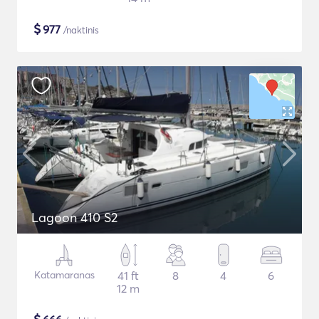
$
977
/naktinis
Lagoon 410 S2
Katamaranas
41 ft
8
4
6
12 m