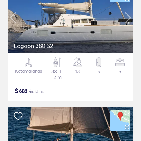
Lagoon 380 S2
Katamaranas
38 ft
13
5
5
12 m
$
683
/naktinis