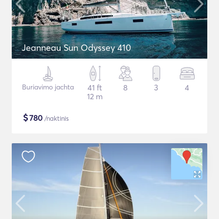
Jeanneau Sun Odyssey 410
Buriavimo jachta
41 ft
8
3
4
12 m
$
780
/naktinis