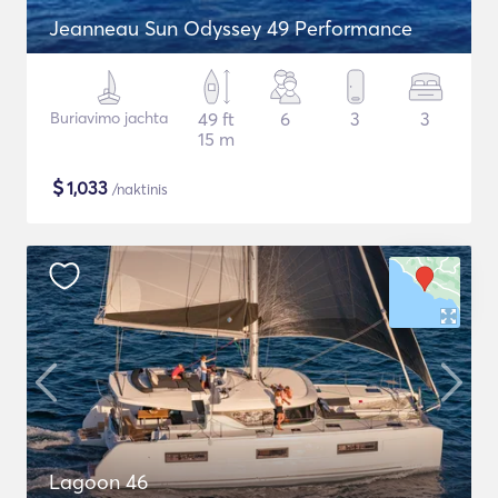
Jeanneau Sun Odyssey 49 Performance
Buriavimo jachta
49 ft
6
3
3
15 m
$
1,033
/naktinis
Lagoon 46