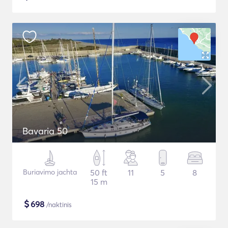
Bavaria 50
Buriavimo jachta
50 ft
11
5
8
15 m
$
698
/naktinis