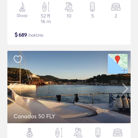
Sloop
52 ft
10
5
2
16 m
$
689
/naktinis
Canados 50 FLY