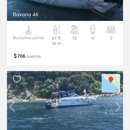
Bavaria 46
Buriavimo jachta
47 ft
10
4
5
14 m
$
706
/naktinis