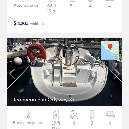
Katamaranas
62 ft
8
4
4
19 m
$
4,203
/naktinis
Jeanneau Sun Odyssey 37
Buriavimo jachta
37 ft
8
3
4
11 m