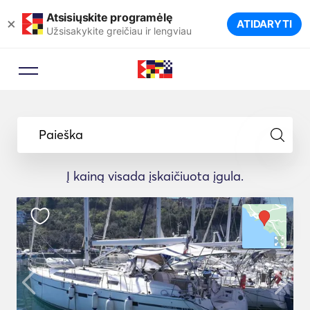
Atsisiųskite programėlę
×
ATIDARYTI
Užsisakykite greičiau ir lengviau
Paieška
Į kainą visada įskaičiuota įgula.