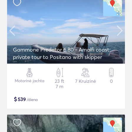
Gammone Predator 6.80 - Amalfi coast:
private tour to Positano with skipper
Motorinė jachta
23 ft
7 Kruizinė
0
7 m
$
539
/diena