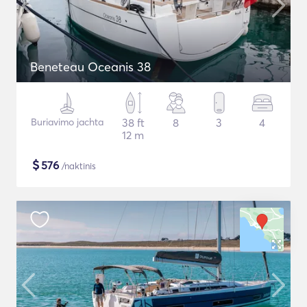
Beneteau Oceanis 38
Buriavimo jachta
38 ft
8
3
4
12 m
$
576
/naktinis