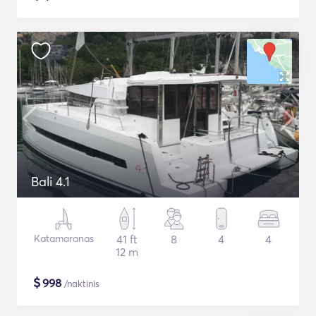
Bali 4.1
Katamaranas
41 ft
8
4
4
12 m
$
998
/naktinis