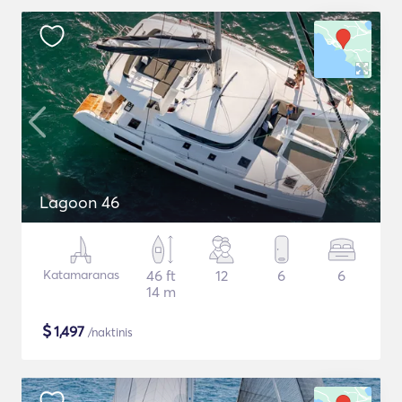
Lagoon 46
Katamaranas
46 ft
12
6
6
14 m
$
1,497
/naktinis