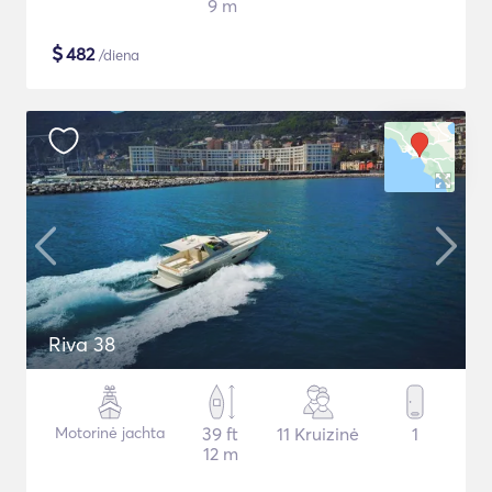
9 m
$
482
/diena
Riva 38
Motorinė jachta
39 ft
11 Kruizinė
1
12 m