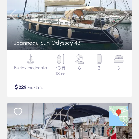
Jeanneau Sun Odyssey 43
Buriavimo jachta
43 ft
6
3
3
13 m
$
229
/naktinis