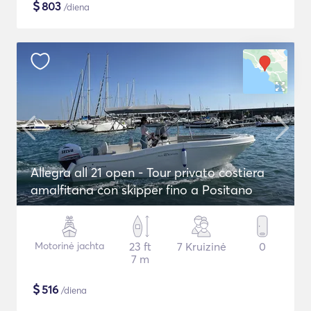
$
803
/diena
Allegra all 21 open - Tour privato costiera
amalfitana con skipper fino a Positano
Motorinė jachta
23 ft
7 Kruizinė
0
7 m
$
516
/diena