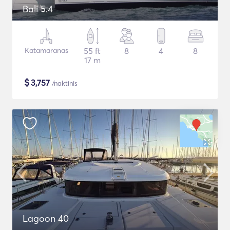
Bali 5.4
Katamaranas
55 ft
8
4
8
17 m
$
3,757
/naktinis
Lagoon 40