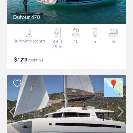
Dufour 470
Buriavimo jachta
49 ft
10
5
6
15 m
$
1,213
/naktinis