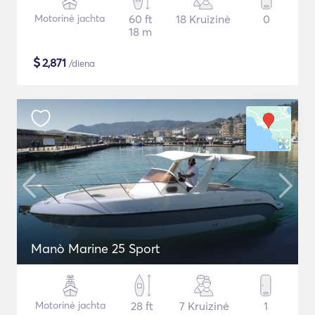
Motorinė jachta
60 ft
18 Kruizinė
0
18 m
$
2,871
/diena
Manò Marine 25 Sport
Motorinė jachta
28 ft
7 Kruizinė
1