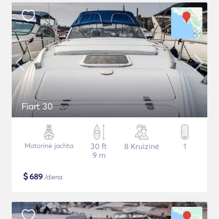
Fiart 30
Motorinė jachta
30 ft
8 Kruizinė
1
9 m
$
689
/diena