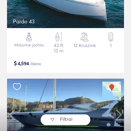
Pardo 43
Motorinė jachta
43 ft
12 Kruizinė
1
13 m
$
4,594
/diena
Filtrai