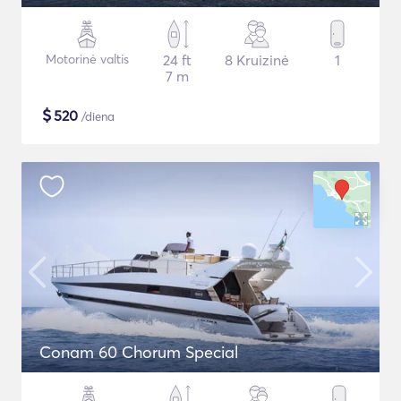
Motorinė valtis
24 ft
8 Kruizinė
1
7 m
$
520
/diena
Conam 60 Chorum Special