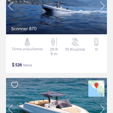
Scanner 870
Tvirtas pripučiamas
29 ft
10 Kruizinė
0
9 m
$
528
/diena