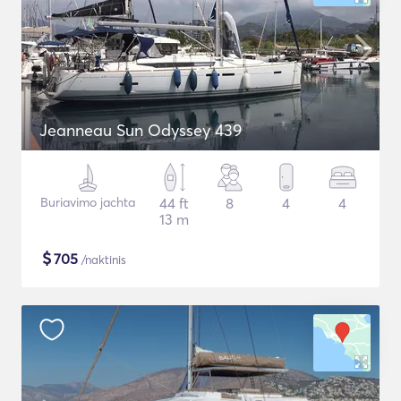
Jeanneau Sun Odyssey 439
Buriavimo jachta
44 ft
8
4
4
13 m
$
705
/naktinis