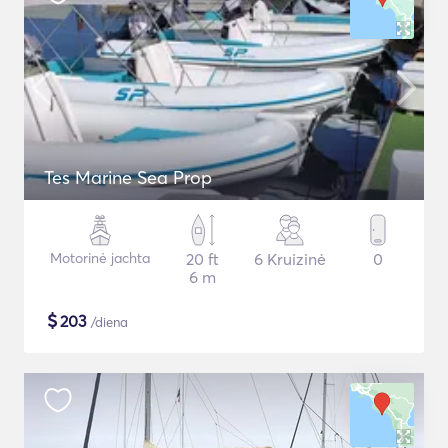
Tes Marine Sea Prop
Motorinė jachta
20 ft
6 Kruizinė
0
6 m
$
203
/diena