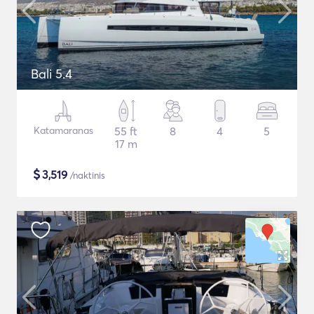
Bali 5.4
Katamaranas
55 ft
8
4
5
17 m
$
3,519
/naktinis