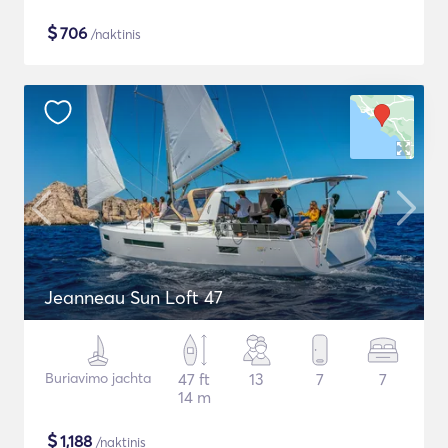
$
706
/naktinis
Jeanneau Sun Loft 47
Buriavimo jachta
47 ft
13
7
7
14 m
$
1,188
/naktinis