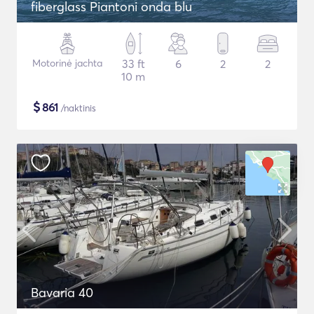
fiberglass Piantoni onda blu
Motorinė jachta
33 ft
6
2
2
10 m
$
861
/naktinis
Bavaria 40