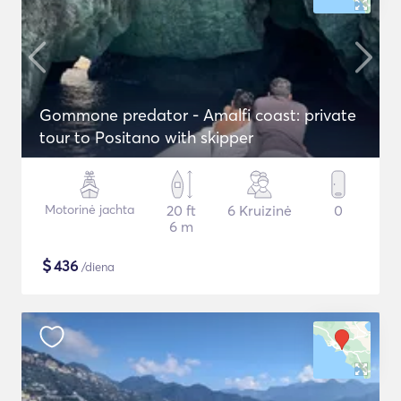
Gommone predator - Amalfi coast: private
tour to Positano with skipper
Motorinė jachta
20 ft
6 Kruizinė
0
6 m
$
436
/diena