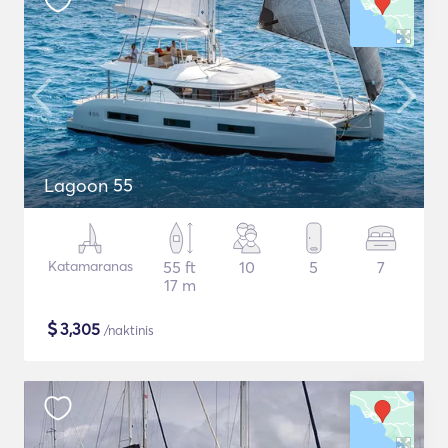
Lagoon 55
Katamaranas
55 ft
10
5
7
17 m
$
3,305
/naktinis