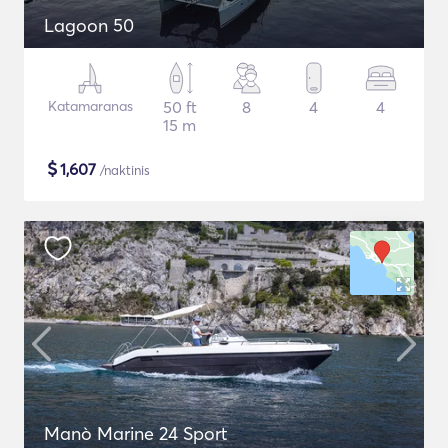
Lagoon 50
Katamaranas
50 ft
8
4
4
15 m
$
1,607
/naktinis
Manò Marine 24 Sport