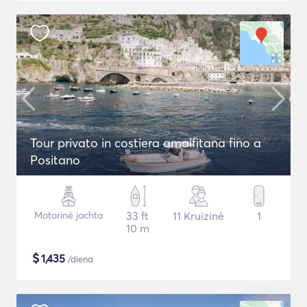
Tour privato in costiera amalfitana fino a
Positano
Motorinė jachta
33 ft
11 Kruizinė
1
10 m
$
1,435
/diena