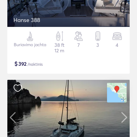
Hanse 388
Buriavimo jachta
38 ft
7
3
4
12 m
$
392
/naktinis