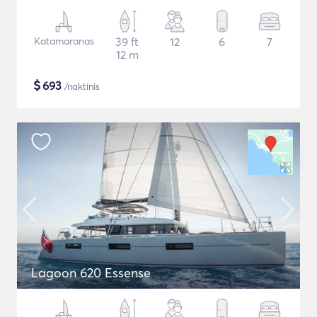
Katamaranas
39 ft
12
6
7
12 m
$
693
/naktinis
Lagoon 620 Essense