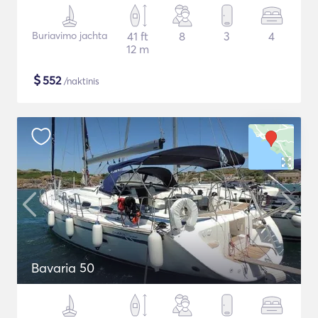
Buriavimo jachta
41 ft
8
3
4
12 m
$
552
/naktinis
Bavaria 50