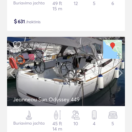
Buriavimo jachta
49 ft
12
5
6
15 m
$
631
/naktinis
Jeanneau Sun Odyssey 449
Buriavimo jachta
45 ft
10
4
5
14 m