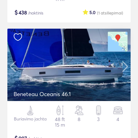
$
438
5.0
/naktinis
(1
atsiliepimai
)
Beneteau Oceanis 46.1
Buriavimo jachta
48 ft
8
3
4
15 m