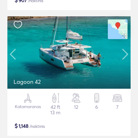
$
907
/naktinis
Lagoon 42
Katamaranas
42 ft
12
6
7
13 m
$
1,148
/naktinis