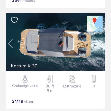
$
544
/naktinis
Kattum K-30
Greitaeigė valtis
30 ft
12 Kruizinė
0
9 m
$
1,148
/diena