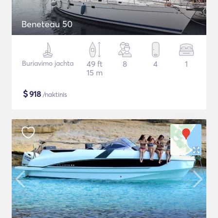
Beneteau 50
Buriavimo jachta
49 ft
8
4
1
15 m
$
918
/naktinis