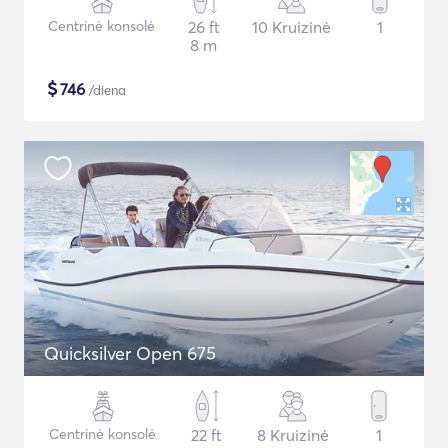
Centrinė konsolė
26 ft
10 Kruizinė
1
8 m
$
746
/diena
Quicksilver Open 675
Centrinė konsolė
22 ft
8 Kruizinė
1