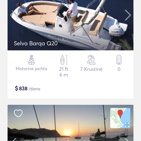
Selva Barqa Q20
Motorinė jachta
21 ft
7 Kruizinė
0
6 m
$
838
/diena