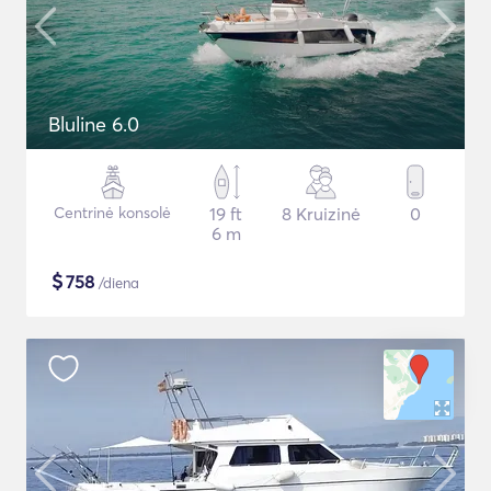
Bluline 6.0
Centrinė konsolė
19 ft
8 Kruizinė
0
6 m
$
758
/diena