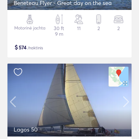
Beneteau Flyer - Great day on the sea
Motorinė jachta
30 ft
11
2
2
9 m
$
574
/naktinis
Lagos 50