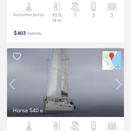
Buriavimo jachta
45 ft
7
2
3
14 m
$
803
/naktinis
Hanse 540 e