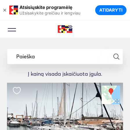
Atsisiųskite programėlę
×
ATIDARYTI
Užsisakykite greičiau ir lengviau
Paieška
Į kainą visada įskaičiuota įgula.