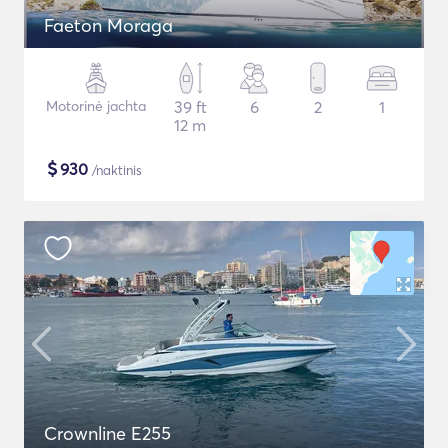
Faeton Moraga
Motorinė jachta
39 ft
6
2
1
12 m
$
930
/naktinis
Crownline E255