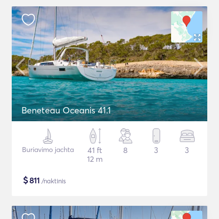
Beneteau Oceanis 41.1
Buriavimo jachta
41 ft
8
3
3
12 m
$
811
/naktinis