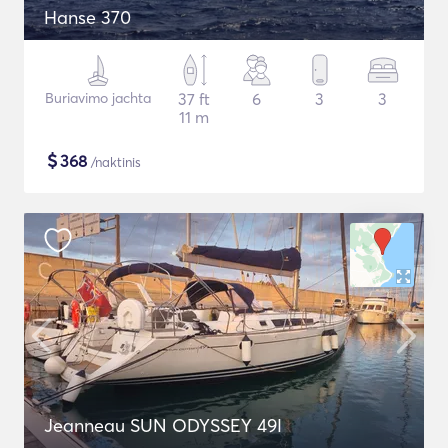
Hanse 370
Buriavimo jachta
37 ft
6
3
3
11 m
$
368
/naktinis
Jeanneau SUN ODYSSEY 49I