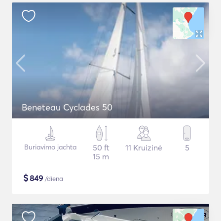
Beneteau Cyclades 50
Buriavimo jachta
50 ft
11 Kruizinė
5
15 m
$
849
/diena