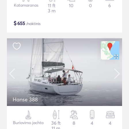
Katamaranas
11 ft
10
0
6
3 m
$
655
/naktinis
Hanse 388
Buriavimo jachta
36 ft
8
4
4
11 m