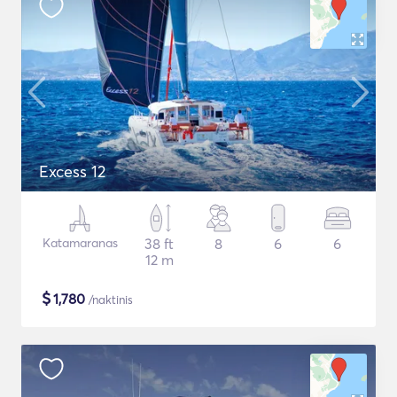
Excess 12
Katamaranas
38 ft
8
6
6
12 m
$
1,780
/naktinis