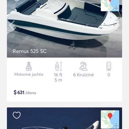
Remus 525 SC
Motorinė jachta
16 ft
6 Kruizinė
0
5 m
$
631
/diena