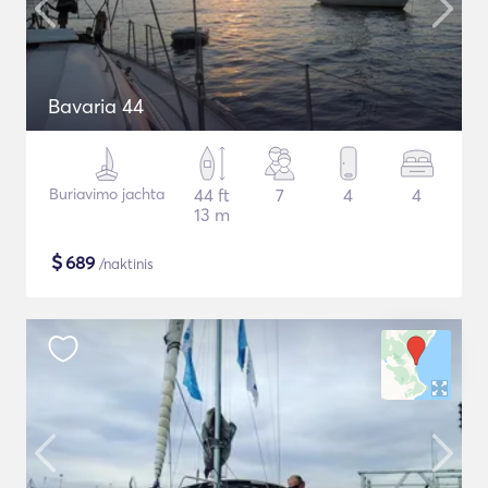
Bavaria 44
Buriavimo jachta
44 ft
7
4
4
13 m
$
689
/naktinis