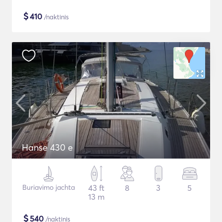
$
410
/naktinis
Hanse 430 e
Buriavimo jachta
43 ft
8
3
5
13 m
$
540
/naktinis