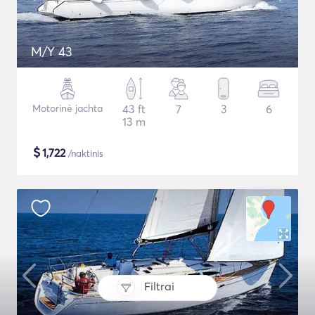
M/Y 43
Motorinė jachta
43 ft
7
3
6
13 m
$
1,722
/naktinis
Filtrai