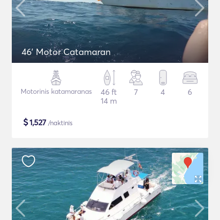
46' Motor Catamaran
Motorinis katamaranas
46 ft
7
4
6
14 m
$
1,527
/naktinis