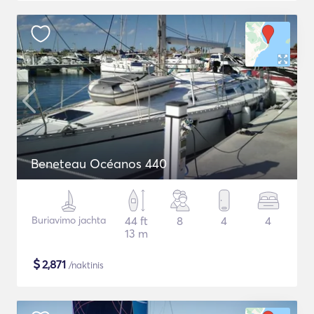
Beneteau Océanos 440
Buriavimo jachta
44 ft
8
4
4
13 m
$
2,871
/naktinis