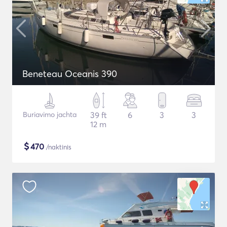
Beneteau Oceanis 390
Buriavimo jachta
39 ft
6
3
3
12 m
$
470
/naktinis