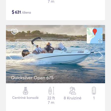
7 m
$
631
/diena
Quicksilver Open 675
Centrinė konsolė
22 ft
8 Kruizinė
1
7 m