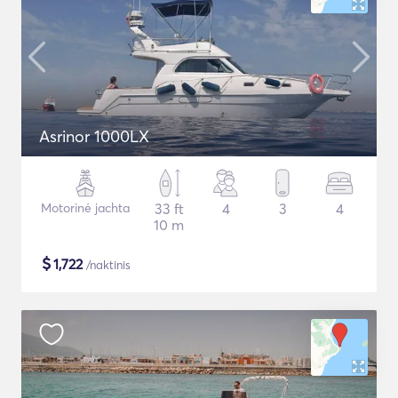
Asrinor 1000LX
Motorinė jachta
33 ft
4
3
4
10 m
$
1,722
/naktinis