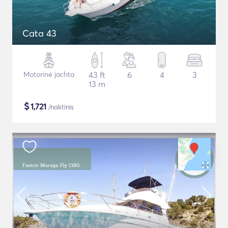
Cata 43
Motorinė jachta
43 ft
6
4
3
13 m
$
1,721
/naktinis