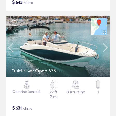
$
643
/diena
Quicksilver Open 675
Centrinė konsolė
22 ft
8 Kruizinė
1
7 m
$
631
/diena