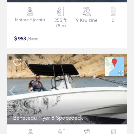
Motorinė jachta
255 ft
9 Kruizinė
0
78 m
$
953
/diena
Beneteau Flyer 8 Spacedeck