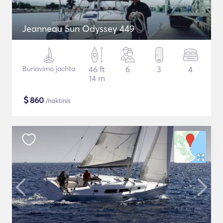
Jeanneau Sun Odyssey 449
Buriavimo jachta
46 ft
6
3
4
14 m
$
860
/naktinis