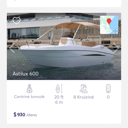
Astilux 600
Centrinė konsolė
20 ft
8 Kruizinė
0
6 m
$
930
/diena