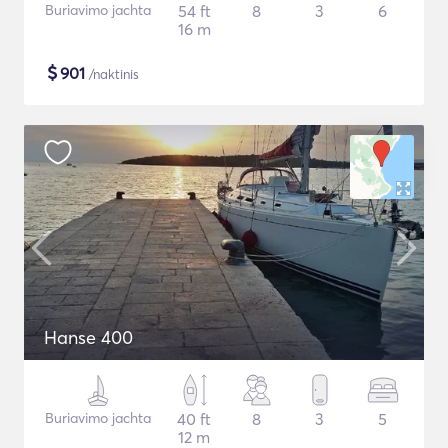
Buriavimo jachta
54 ft
8
3
6
16 m
$
901
/naktinis
Hanse 400
Buriavimo jachta
40 ft
8
3
5
12 m