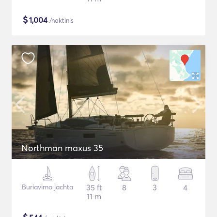
$
1,004
/naktinis
Northman maxus 35
Buriavimo jachta
35 ft
8
3
4
11 m