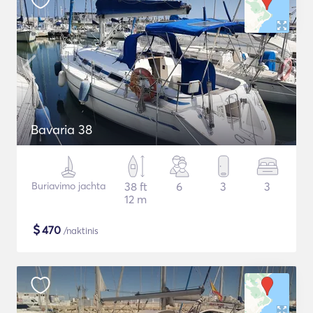
Bavaria 38
Buriavimo jachta
38 ft
6
3
3
12 m
$
470
/naktinis