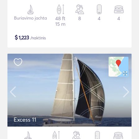
Buriavimo jachta
48 ft
8
4
4
15 m
$
1,223
/naktinis
Excess 11