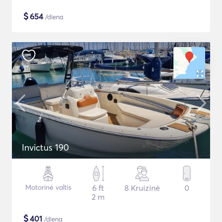
$
654
/diena
Invictus 190
Motorinė valtis
6 ft
8 Kruizinė
0
2 m
$
401
/diena