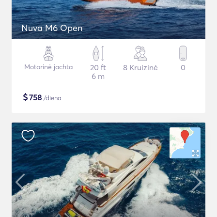
Nuva M6 Open
Motorinė jachta
20 ft
8 Kruizinė
0
6 m
$
758
/diena