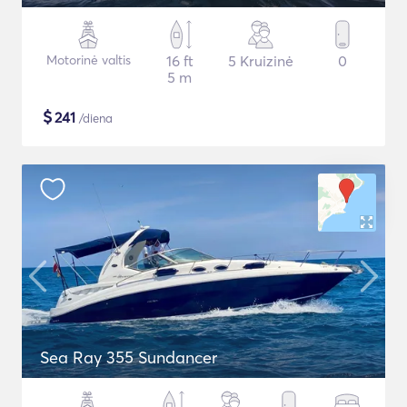
Motorinė valtis
16 ft
5 Kruizinė
0
5 m
$
241
/diena
Sea Ray 355 Sundancer