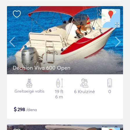
Decision Viva 600 Open
Greitaeigė valtis
19 ft
6 Kruizinė
0
6 m
$
298
/diena