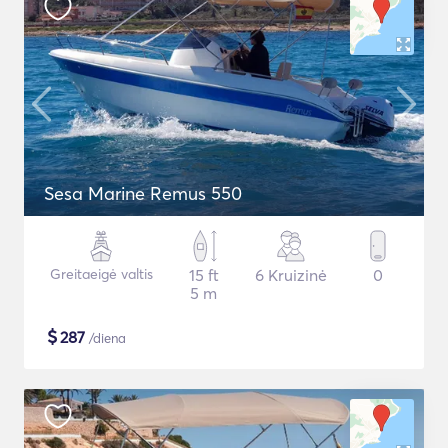
Sesa Marine Remus 550
Greitaeigė valtis
15 ft
6 Kruizinė
0
5 m
$
287
/diena