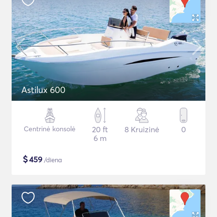
Astilux 600
Centrinė konsolė
20 ft
8 Kruizinė
0
6 m
$
459
/diena