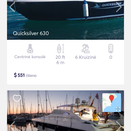
Quicksilver 630
Centrinė konsolė
20 ft
6 Kruizinė
0
6 m
$
551
/diena