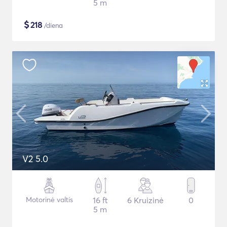
5 m
$
218
/diena
V2 5.0
Motorinė valtis
16 ft
6 Kruizinė
0
5 m