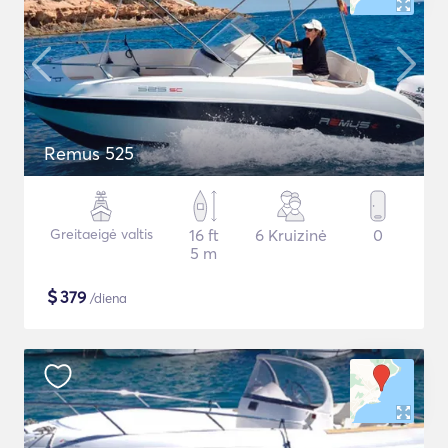
Remus 525
Greitaeigė valtis
16 ft
6 Kruizinė
0
5 m
$
379
/diena