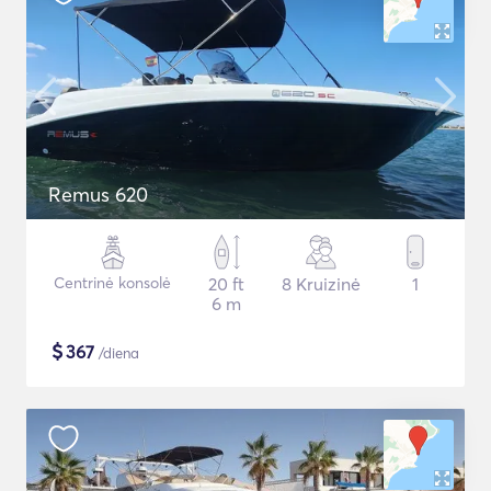
Remus 620
Centrinė konsolė
20 ft
8 Kruizinė
1
6 m
$
367
/diena