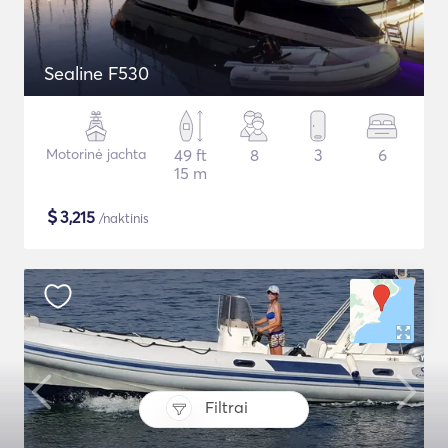
Sealine F530
Motorinė jachta
49 ft
8
3
6
15 m
$
3,215
/naktinis
Filtrai