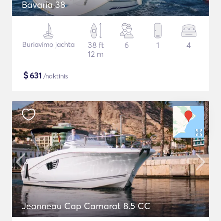
Bavaria 38
Buriavimo jachta
38 ft
6
1
4
12 m
$
631
/naktinis
Jeanneau Cap Camarat 8.5 CC