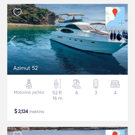
Azimut 52
Motorinė jachta
52 ft
6
3
4
16 m
$
2,124
/naktinis