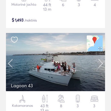
Motorinė jachta
44 ft
6
3
4
13 m
$
1,493
/naktinis
Lagoon 43
Katamaranas
43 ft
8
3
3
13 m