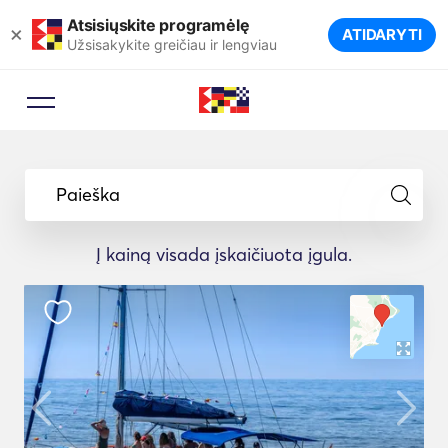
Atsisiųskite programėlę
×
ATIDARYTI
Užsisakykite greičiau ir lengviau
Paieška
Į kainą visada įskaičiuota įgula.