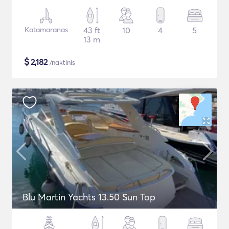
Katamaranas
43 ft
10
4
5
13 m
$
2,182
/naktinis
Blu Martin Yachts 13.50 Sun Top