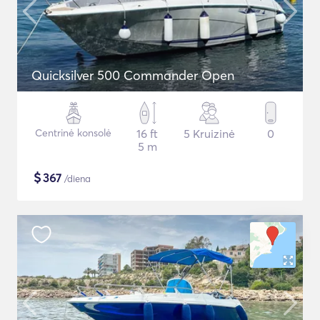
Quicksilver 500 Commander Open
Centrinė konsolė
16 ft
5 Kruizinė
0
5 m
$
367
/diena