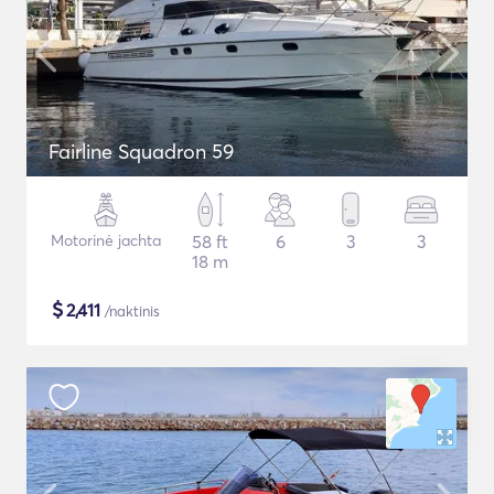
Fairline Squadron 59
Motorinė jachta
58 ft
6
3
3
18 m
$
2,411
/naktinis