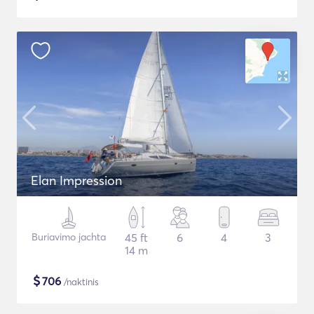
Elan Impression
Buriavimo jachta
45 ft
6
4
3
14 m
$
706
/naktinis