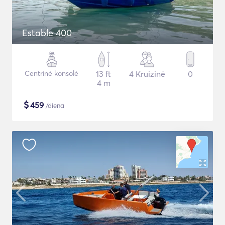
Estable 400
Centrinė konsolė
13 ft
4 Kruizinė
0
4 m
$
459
/diena