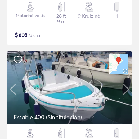
Motorinė valtis
28 ft
9 Kruizinė
1
9 m
$
803
/diena
Estable 400 (Sin titulación)