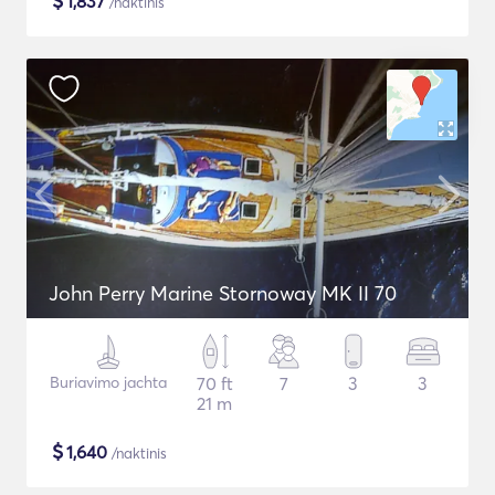
$
1,837
/naktinis
John Perry Marine Stornoway MK II 70
Buriavimo jachta
70 ft
7
3
3
21 m
$
1,640
/naktinis