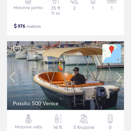
Motorinė jachta
35 ft
2
1
1
11 m
$
976
/naktinis
Passito 500 Venice
Motorinė valtis
16 ft
5 Kruizinė
0