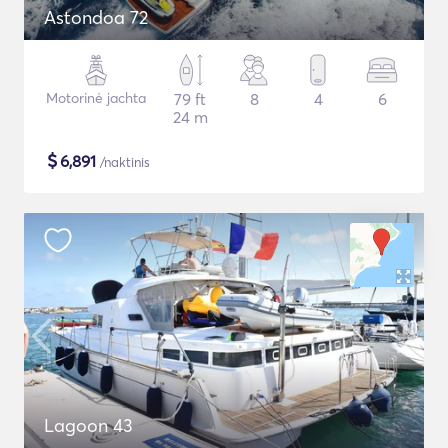
Astondoa 72
Motorinė jachta
79 ft
8
4
6
24 m
$
6,891
/naktinis
Lagoon 43