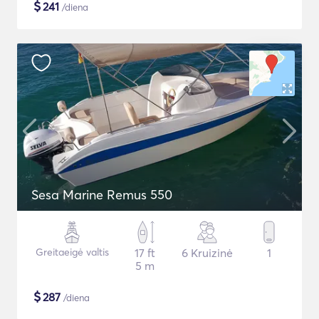
$
241
/diena
Sesa Marine Remus 550
Greitaeigė valtis
17 ft
6 Kruizinė
1
5 m
$
287
/diena