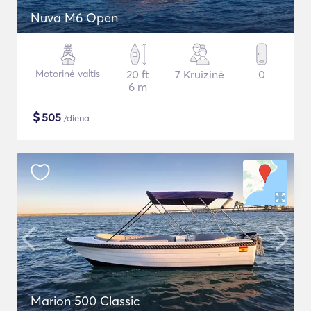
Nuva M6 Open
Motorinė valtis
20 ft
7 Kruizinė
0
6 m
$
505
/diena
Marion 500 Classic