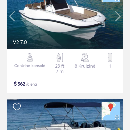
V2 7.0
Centrinė konsolė
23 ft
8 Kruizinė
1
7 m
$
562
/diena