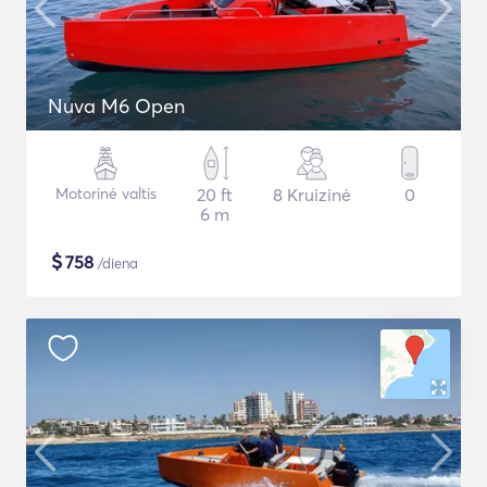
Nuva M6 Open
Motorinė valtis
20 ft
8 Kruizinė
0
6 m
$
758
/diena