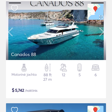
Canados 88
Motorinė jachta
88 ft
12
5
6
27 m
$
5,742
/naktinis