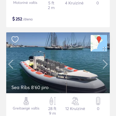
Motorinė valtis
5 ft
4 Kruizinė
0
2 m
$
252
/diena
Sea Ribs 8'60 pro
Greitaeigė valtis
28 ft
12 Kruizinė
0
9 m