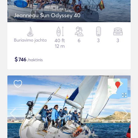
Jeanneau Sun Odyssey 40
Buriavimo jachta
40 ft
6
3
3
12 m
$
746
/naktinis