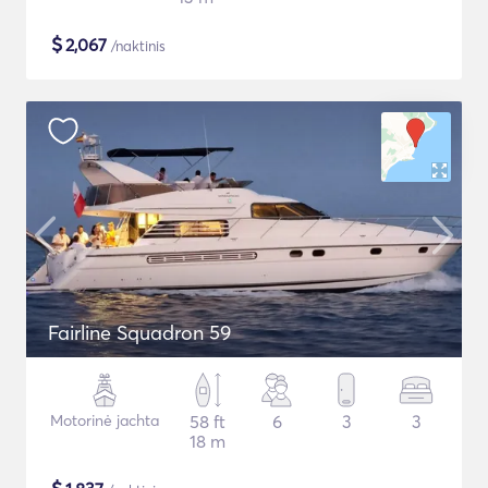
$
2,067
/naktinis
Fairline Squadron 59
Motorinė jachta
58 ft
6
3
3
18 m