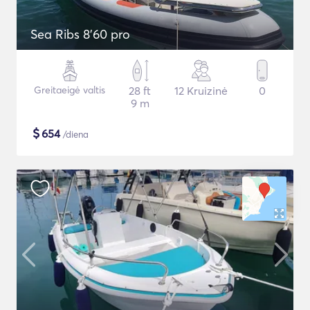
Sea Ribs 8'60 pro
Greitaeigė valtis
28 ft
12 Kruizinė
0
9 m
$
654
/diena