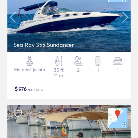
Sea Ray 355 Sundancer
Motorinė jachta
35 ft
2
1
1
11 m
$
976
/naktinis