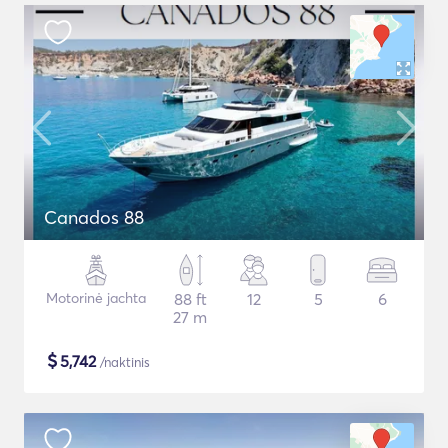
Canados 88
Motorinė jachta
88 ft
12
5
6
27 m
$
5,742
/naktinis