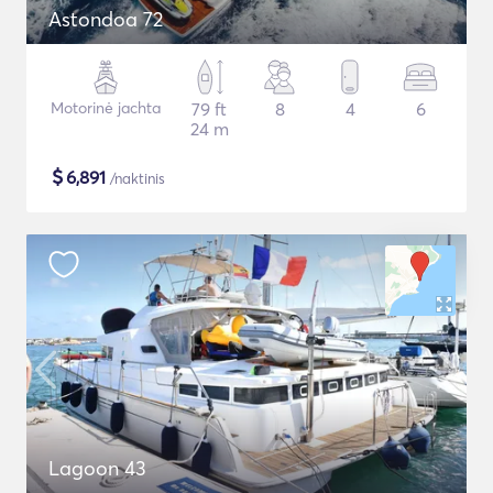
Astondoa 72
Motorinė jachta
79 ft
8
4
6
24 m
$
6,891
/naktinis
Lagoon 43