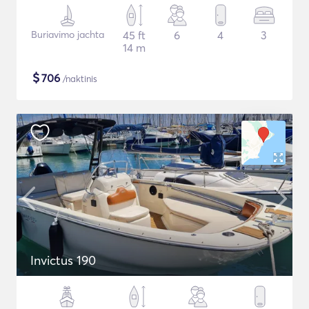
Buriavimo jachta
45 ft
6
4
3
14 m
$
706
/naktinis
Invictus 190