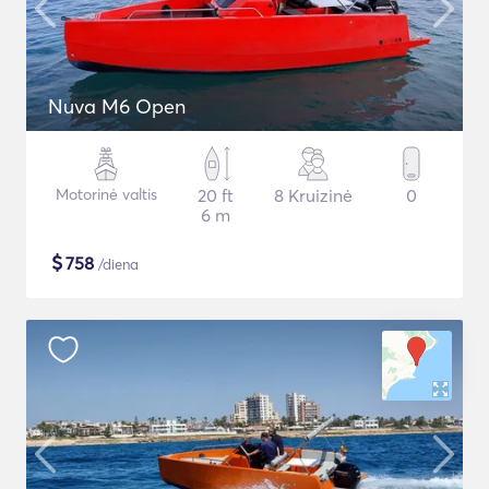
Nuva M6 Open
Motorinė valtis
20 ft
8 Kruizinė
0
6 m
$
758
/diena