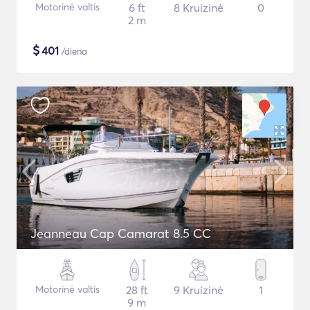
Motorinė valtis
6 ft
8 Kruizinė
0
2 m
$
401
/diena
Jeanneau Cap Camarat 8.5 CC
Motorinė valtis
28 ft
9 Kruizinė
1
9 m