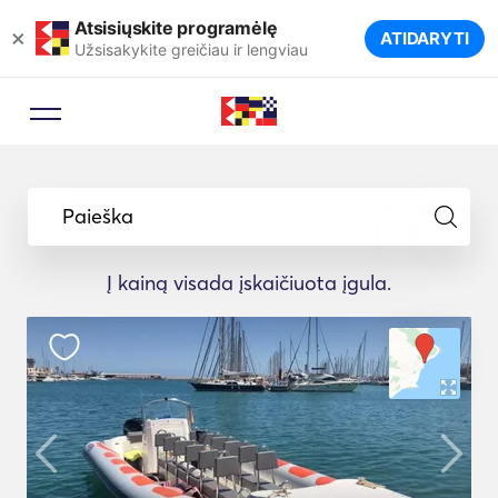
Atsisiųskite programėlę
×
ATIDARYTI
Užsisakykite greičiau ir lengviau
Paieška
Į kainą visada įskaičiuota įgula.