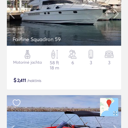
Fairline Squadron 59
Motorinė jachta
58 ft
6
3
3
18 m
$
2,411
/naktinis