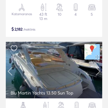
Katamaranas
43 ft
10
4
5
13 m
$
2,182
/naktinis
Blu Martin Yachts 13.50 Sun Top