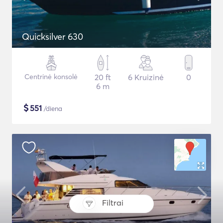
Quicksilver 630
Centrinė konsolė
20 ft
6 Kruizinė
0
6 m
$
551
/diena
Filtrai