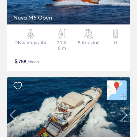
Nuva M6 Open
Motorinė jachta
20 ft
8 Kruizinė
0
6 m
$
758
/diena