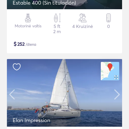
Estable 400 (Sin titulación)
Motorinė valtis
5 ft
4 Kruizinė
0
2 m
$
252
/diena
Elan Impression