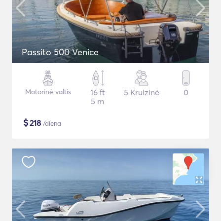
Passito 500 Venice
Motorinė valtis
16 ft
5 Kruizinė
0
5 m
$
218
/diena