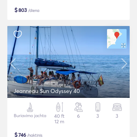
$
803
/diena
Jeanneau Sun Odyssey 40
Buriavimo jachta
40 ft
6
3
3
12 m
$
746
/naktinis