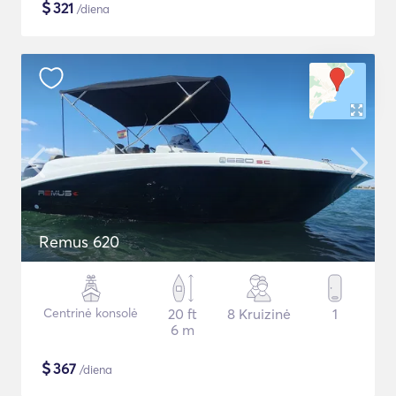
$
321
/diena
Remus 620
Centrinė konsolė
20 ft
8 Kruizinė
1
6 m
$
367
/diena