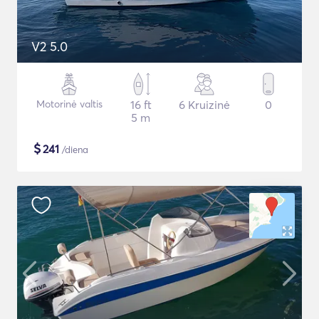
V2 5.0
Motorinė valtis
16 ft
6 Kruizinė
0
5 m
$
241
/diena