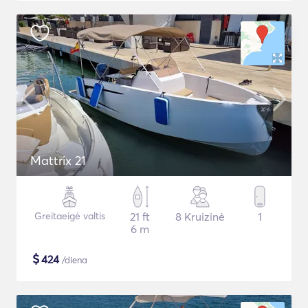
Mattrix 21
Greitaeigė valtis
21 ft
8 Kruizinė
1
6 m
$
424
/diena