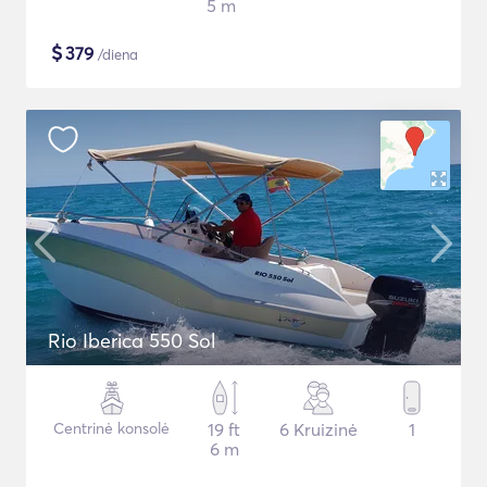
5 m
$
379
/diena
Rio Iberica 550 Sol
Centrinė konsolė
19 ft
6 Kruizinė
1
6 m