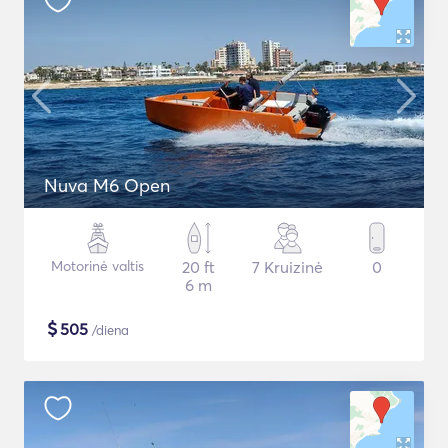
Nuva M6 Open
Motorinė valtis
20 ft
7 Kruizinė
0
6 m
$
505
/diena