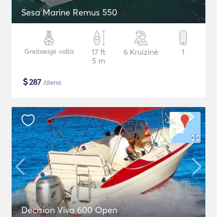
Sesa Marine Remus 550
Greitaeigė valtis
17 ft
6 Kruizinė
1
5 m
$
287
/diena
Decision Viva 600 Open