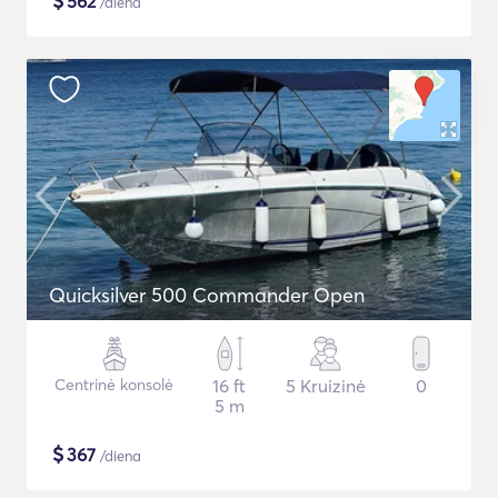
$
562
/diena
Quicksilver 500 Commander Open
Centrinė konsolė
16 ft
5 Kruizinė
0
5 m
$
367
/diena