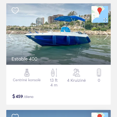
Estable 400
Centrinė konsolė
13 ft
4 Kruizinė
0
4 m
$
459
/diena