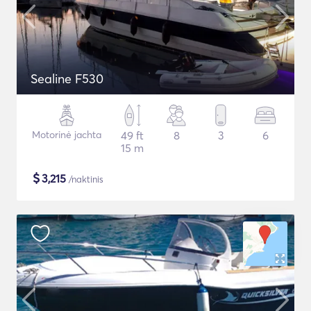
Sealine F530
Motorinė jachta
49 ft
8
3
6
15 m
$
3,215
/naktinis