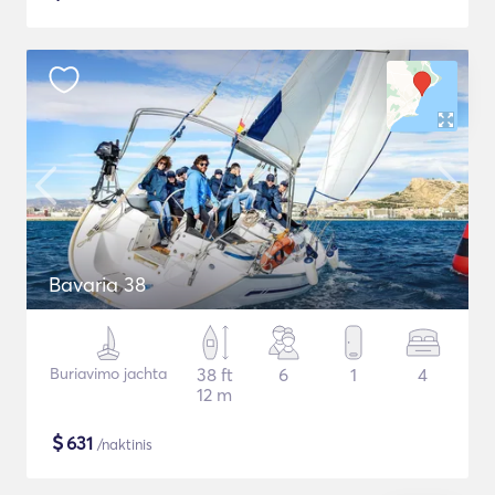
Bavaria 38
Buriavimo jachta
38 ft
6
1
4
12 m
$
631
/naktinis