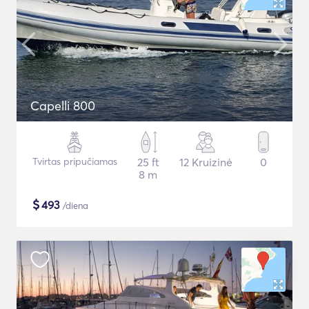
Capelli 800
Tvirtas pripučiamas
25 ft
12 Kruizinė
0
8 m
$
493
/diena