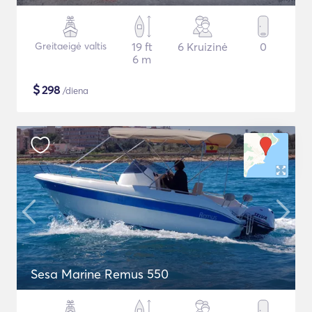
Greitaeigė valtis
19 ft
6 Kruizinė
0
6 m
$
298
/diena
Sesa Marine Remus 550