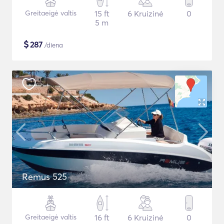
Greitaeigė valtis
15 ft
6 Kruizinė
0
5 m
$
287
/diena
Remus 525
Greitaeigė valtis
16 ft
6 Kruizinė
0