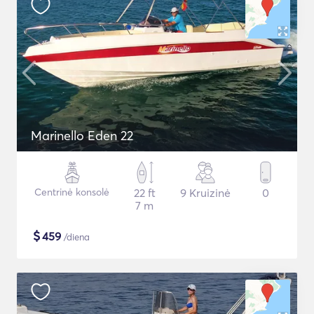
Marinello Eden 22
Centrinė konsolė
22 ft
9 Kruizinė
0
7 m
$
459
/diena