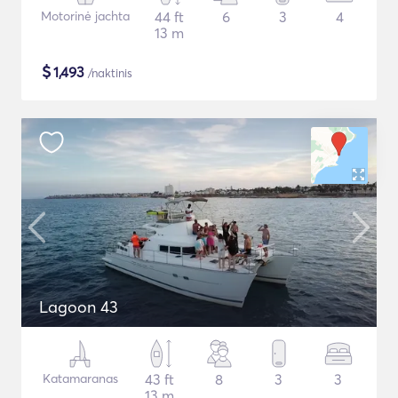
Motorinė jachta
44 ft
6
3
4
13 m
$
1,493
/naktinis
Lagoon 43
Katamaranas
43 ft
8
3
3
13 m