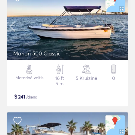
Marion 500 Classic
Motorinė valtis
16 ft
5 Kruizinė
0
5 m
$
241
/diena