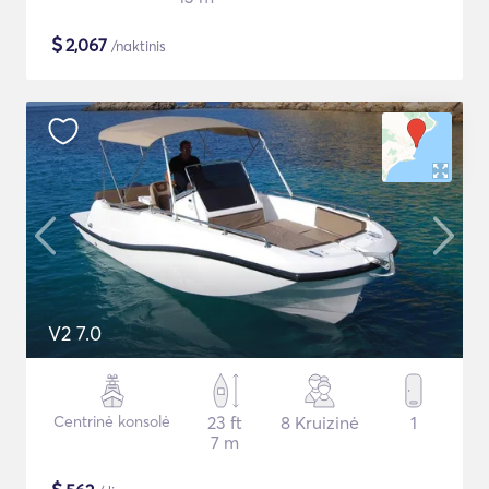
$
2,067
/naktinis
V2 7.0
Centrinė konsolė
23 ft
8 Kruizinė
1
7 m