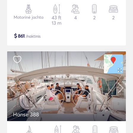
Motorinė jachta
43 ft
4
2
2
13 m
$
861
/naktinis
Hanse 388