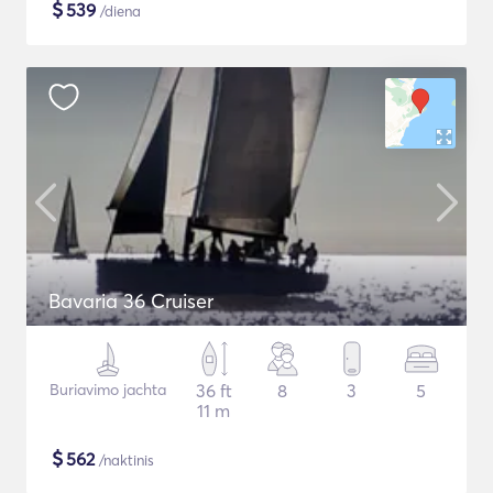
$
539
/diena
Bavaria 36 Cruiser
Buriavimo jachta
36 ft
8
3
5
11 m
$
562
/naktinis