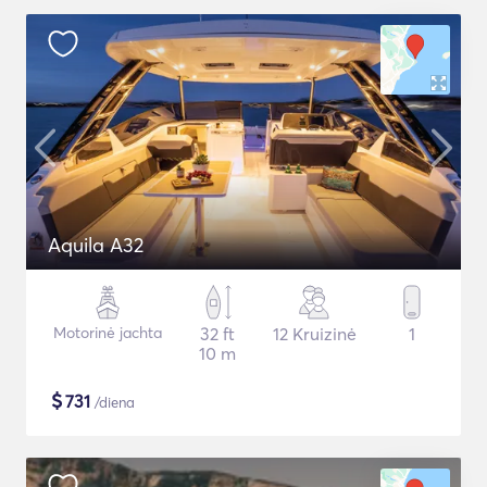
Aquila A32
Motorinė jachta
32 ft
12 Kruizinė
1
10 m
$
731
/diena