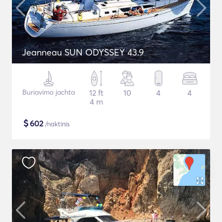
Jeanneau SUN ODYSSEY 43.9
Buriavimo jachta
12 ft
10
4
4
4 m
$
602
/naktinis