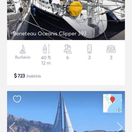
Beneteau Oceanis Clipper 393
Burlaivis
40 ft
6
3
3
12 m
$
723
/naktinis