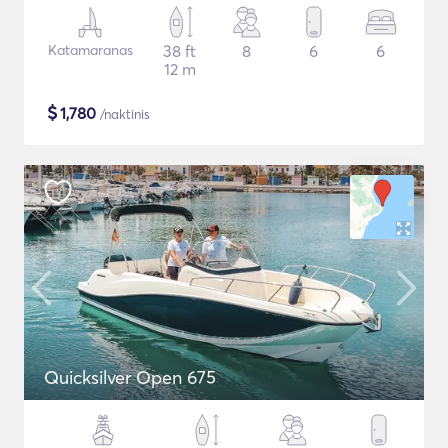
Katamaranas
38 ft
8
6
6
12 m
$
1,780
/naktinis
Quicksilver Open 675