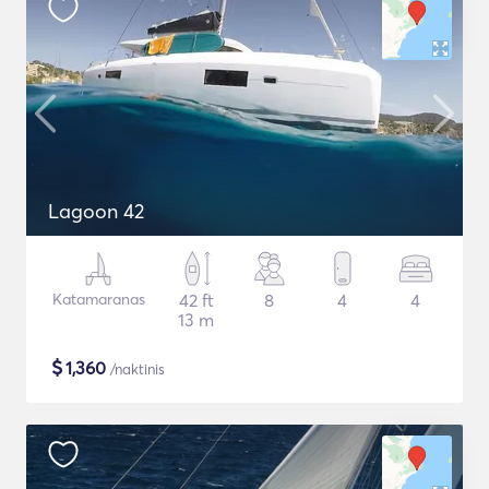
Lagoon 42
Katamaranas
42 ft
8
4
4
13 m
$
1,360
/naktinis