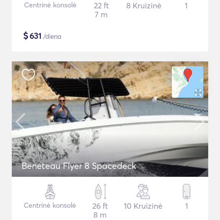
Centrinė konsolė
22 ft
8 Kruizinė
1
7 m
$
631
/diena
Beneteau Flyer 8 Spacedeck
Centrinė konsolė
26 ft
10 Kruizinė
1
8 m