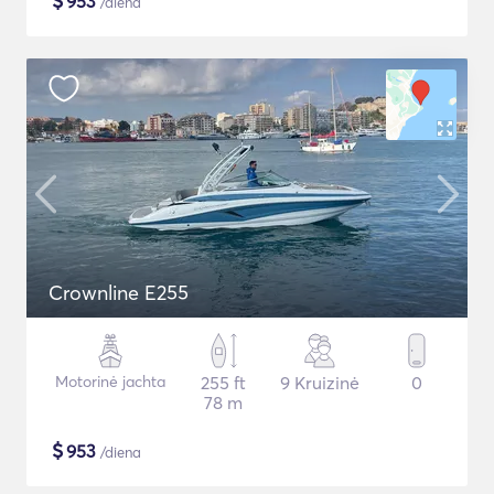
$
953
/diena
Crownline E255
Motorinė jachta
255 ft
9 Kruizinė
0
78 m
$
953
/diena