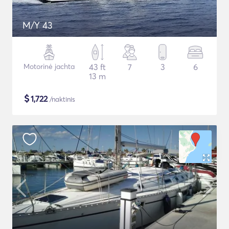
M/Y 43
Motorinė jachta
43 ft
7
3
6
13 m
$
1,722
/naktinis