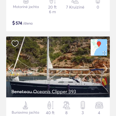
Motorinė jachta
20 ft
7 Kruizinė
0
6 m
$
574
/diena
Beneteau Oceanis Clipper 393
Buriavimo jachta
40 ft
8
3
4