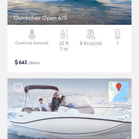
Quicksilver Open 675
Centrinė konsolė
22 ft
8 Kruizinė
1
7 m
$
643
/diena