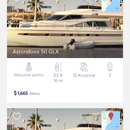
Astondooa 50 GLX
Motorinė jachta
53 ft
12 Kruizinė
3
16 m
$
1,665
/diena