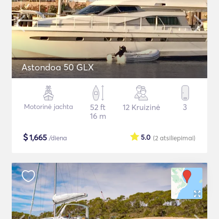
Astondoa 50 GLX
Motorinė jachta
52 ft
12 Kruizinė
3
16 m
$
1,665
5.0
/diena
(2
atsiliepimai
)