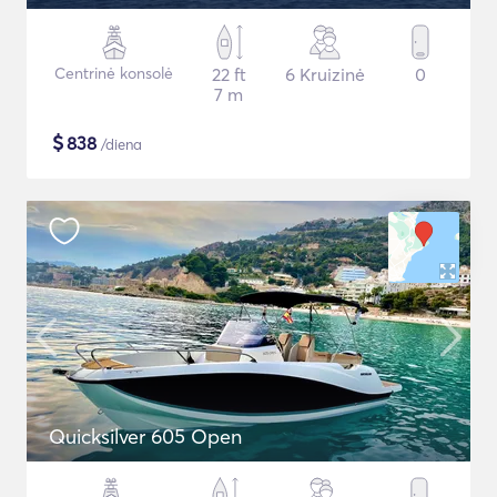
Centrinė konsolė
22 ft
6 Kruizinė
0
7 m
$
838
/diena
Quicksilver 605 Open