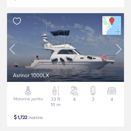
Asrinor 1000LX
Motorinė jachta
33 ft
4
3
4
10 m
$
1,722
/naktinis