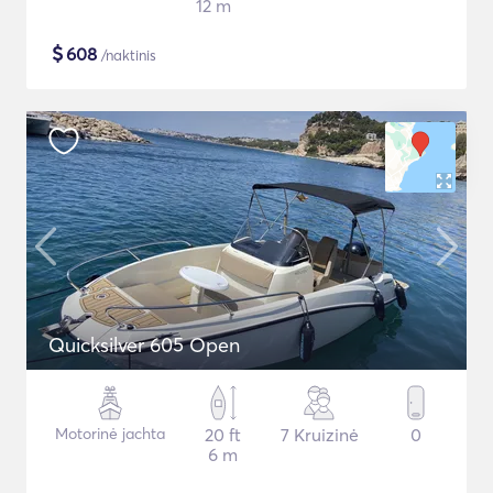
12 m
$
608
/naktinis
Quicksilver 605 Open
Motorinė jachta
20 ft
7 Kruizinė
0
6 m