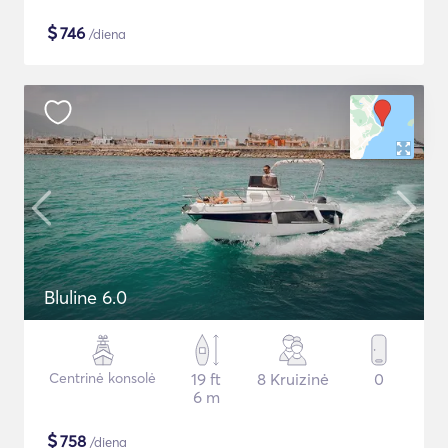
$
746
/diena
Bluline 6.0
Centrinė konsolė
19 ft
8 Kruizinė
0
6 m
$
758
/diena