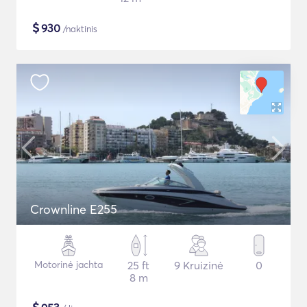
$
930
/naktinis
Crownline E255
Motorinė jachta
25 ft
9 Kruizinė
0
8 m