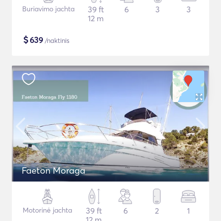
Buriavimo jachta
39 ft
6
3
3
12 m
$
639
/naktinis
Faeton Moraga
Motorinė jachta
39 ft
6
2
1
12 m