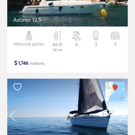
Astinor 12,5
Motorinė jachta
46 ft
6
3
3
14 m
$
1,746
/naktinis