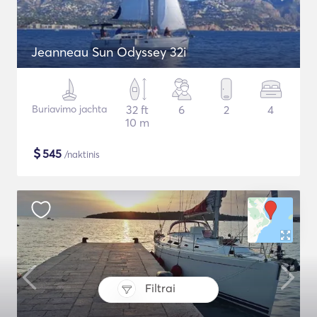
Jeanneau Sun Odyssey 32i
Buriavimo jachta
32 ft
6
2
4
10 m
$
545
/naktinis
Filtrai