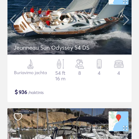
Jeanneau Sun Odyssey 54 DS
Buriavimo jachta
54 ft
8
4
4
16 m
$
936
/naktinis