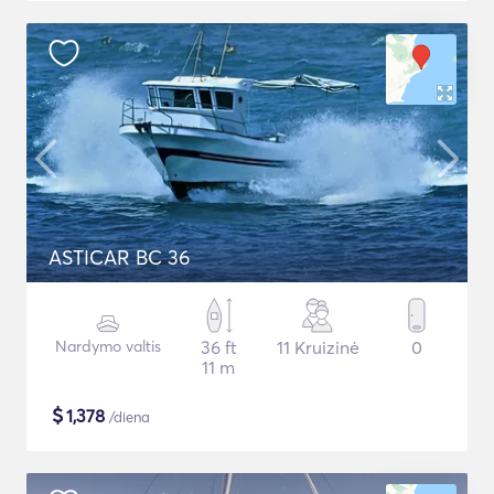
ASTICAR BC 36
Nardymo valtis
36 ft
11 Kruizinė
0
11 m
$
1,378
/diena