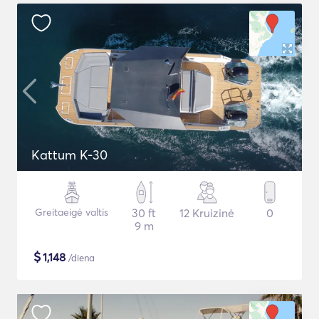
Kattum K-30
Greitaeigė valtis
30 ft
12 Kruizinė
0
9 m
$
1,148
/diena