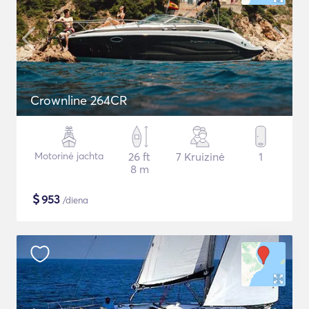
Crownline 264CR
Motorinė jachta
26 ft
7 Kruizinė
1
8 m
$
953
/diena