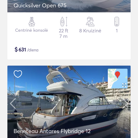
Quicksilver Open 675
Centrinė konsolė
22 ft
8 Kruizinė
1
7 m
$
631
/diena
Beneteau Antares Flybridge 12