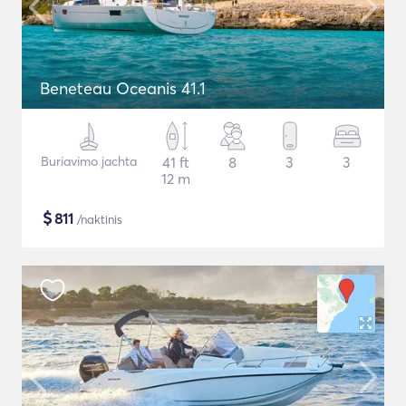
Beneteau Oceanis 41.1
Buriavimo jachta
41 ft
8
3
3
12 m
$
811
/naktinis