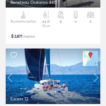
Beneteau Océanos 440
Buriavimo jachta
44 ft
8
4
4
13 m
$
2,871
/naktinis
Excess 12