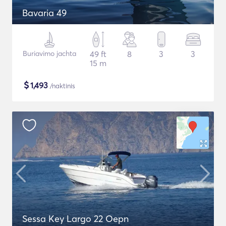
Bavaria 49
Buriavimo jachta
49 ft
8
3
3
15 m
$
1,493
/naktinis
Sessa Key Largo 22 Oepn