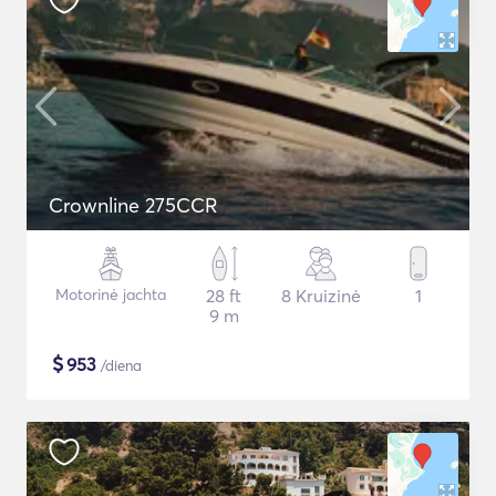
Crownline 275CCR
Motorinė jachta
28 ft
8 Kruizinė
1
9 m
$
953
/diena