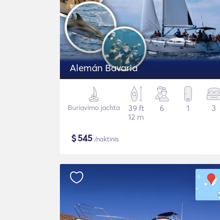
Alemán Bavaria
Buriavimo jachta
39 ft
6
1
3
12 m
$
545
/naktinis