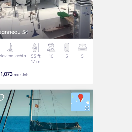
eanneau 54
riavimo jachta
55 ft
10
5
5
17 m
$
1,073
/naktinis