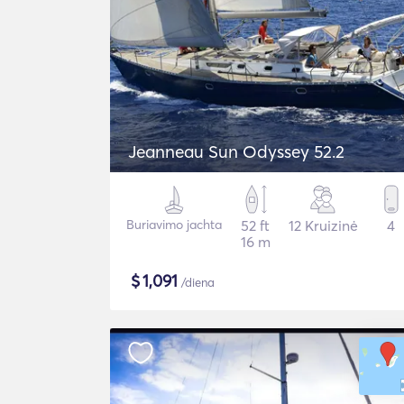
Jeanneau Sun Odyssey 52.2
Buriavimo jachta
52 ft
12 Kruizinė
4
16 m
$
1,091
/diena