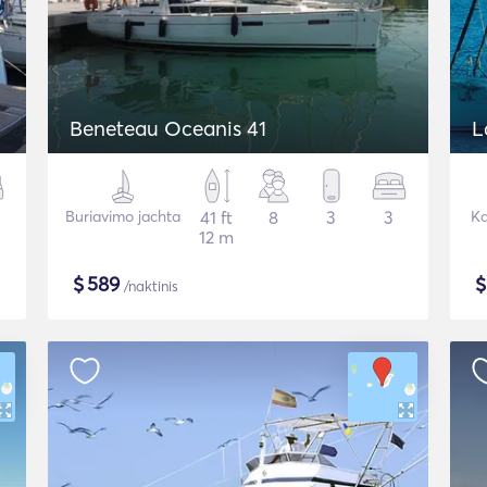
Beneteau Oceanis 41
L
Buriavimo jachta
41 ft
8
3
3
Ka
12 m
$
589
/naktinis