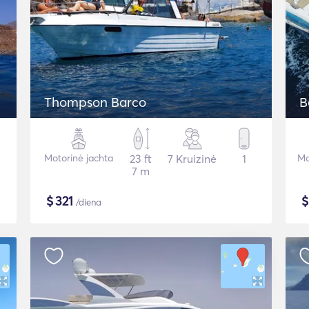
Thompson Barco
B
Motorinė jachta
23 ft
7 Kruizinė
1
Mo
7 m
$
321
/diena