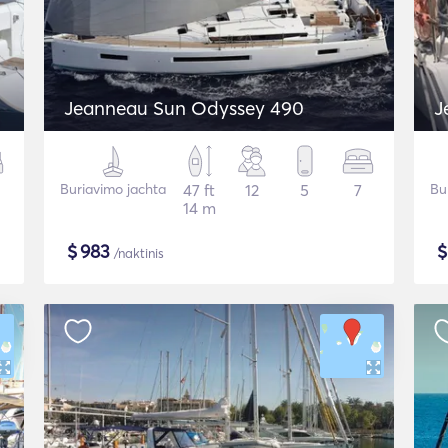
Jeanneau Sun Odyssey 490
J
Buriavimo jachta
47 ft
12
5
7
Bu
14 m
$
983
/naktinis