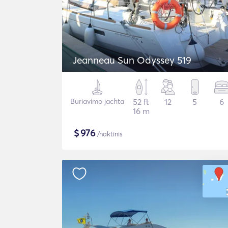
Jeanneau Sun Odyssey 519
Buriavimo jachta
52 ft
12
5
6
16 m
$
976
/naktinis