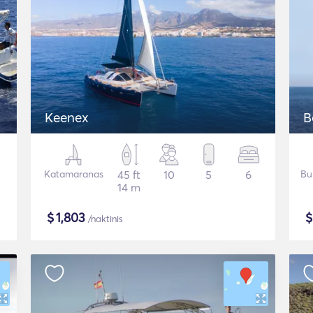
Keenex
B
Katamaranas
45 ft
10
5
6
Bu
14 m
$
1,803
/naktinis