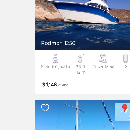
Rodman 1250
Motorinė jachta
39 ft
10 Kruizinė
2
12 m
$
1,148
/diena