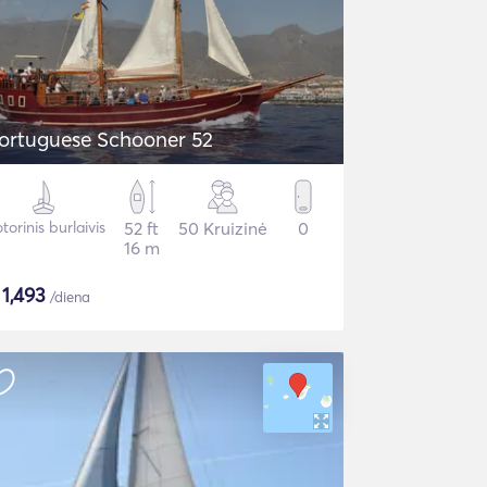
ortuguese Schooner 52
torinis burlaivis
52 ft
50 Kruizinė
0
16 m
$
1,493
/diena