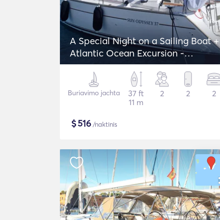
A Special Night on a Sailing Boat +
Atlantic Ocean Excursion -
Jeanneau Sun Odyssey 37
Buriavimo jachta
37 ft
2
2
2
11 m
$
516
/naktinis