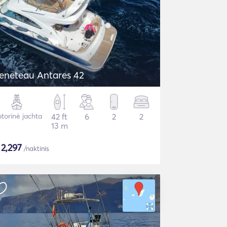
eneteau Antares 42
torinė jachta
42 ft
6
2
2
13 m
$
2,297
/naktinis