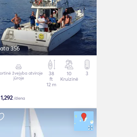
ata 356
ortinė žvejyba atviroje
38
10
3
jūroje
ft
Kruizinė
12 m
$
1,292
/diena