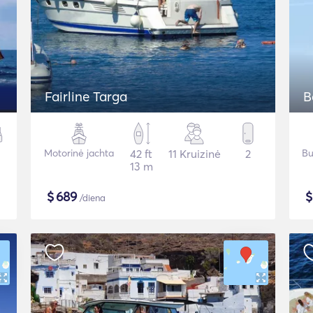
Fairline Targa
B
Motorinė jachta
42 ft
11 Kruizinė
2
Bu
13 m
$
689
/diena