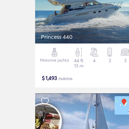
Princess 440
Motorinė jachta
44 ft
4
3
3
13 m
$
1,493
/naktinis