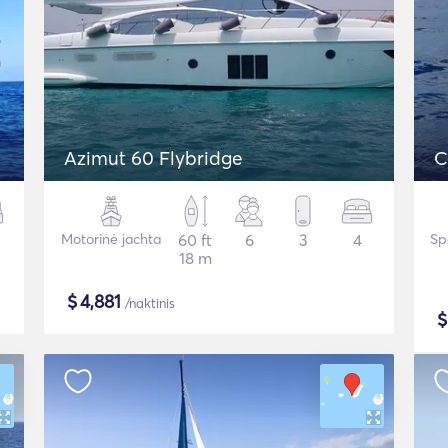
Azimut 60 Flybridge
C
Motorinė jachta
60 ft
6
3
4
Sp
18 m
$
4,881
/naktinis