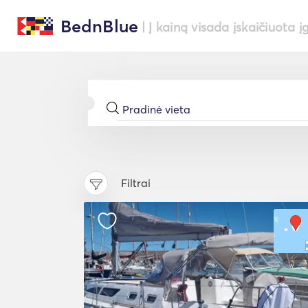
BednBlue
| Į kainą visada įskaičiuota į
Filtrai