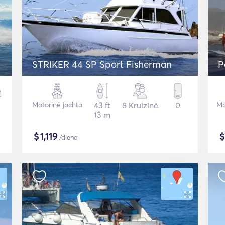
STRIKER 44 SP Sport Fisherman
P
Motorinė jachta
43 ft
8 Kruizinė
0
Mo
13 m
$
1,119
/diena