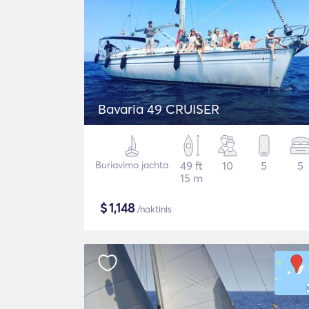
Bavaria 49 CRUISER
Buriavimo jachta
49 ft
10
5
5
15 m
$
1,148
/naktinis