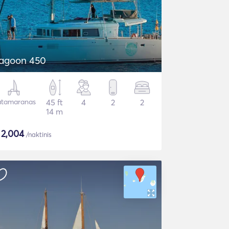
agoon 450
tamaranas
45 ft
4
2
2
14 m
$
2,004
/naktinis