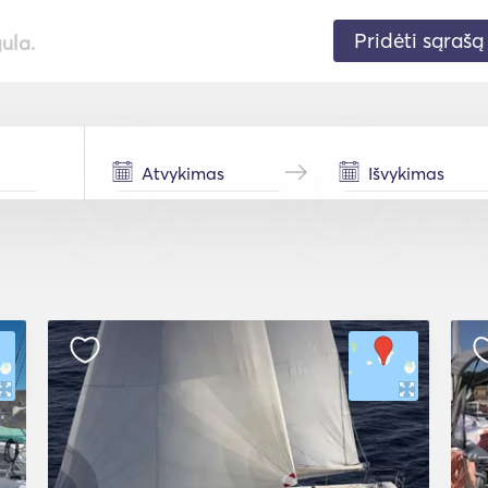
Pridėti sąrašą
gula.