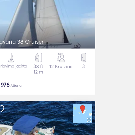
avaria 38 Cruiser
riavimo jachta
38 ft
12 Kruizinė
3
12 m
$
976
/diena