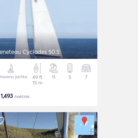
eneteau Cyclades 50.5
riavimo jachta
49 ft
11
5
7
15 m
$
1,493
/naktinis