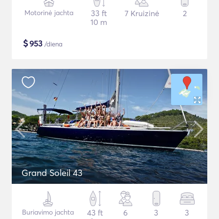
Motorinė jachta
33 ft
7 Kruizinė
2
10 m
$
953
/diena
Grand Soleil 43
Buriavimo jachta
43 ft
6
3
3