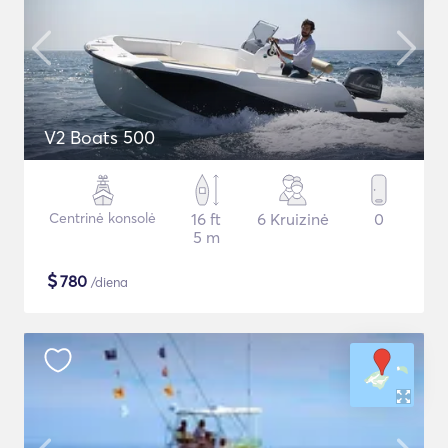
V2 Boats 500
Centrinė konsolė
16 ft
6 Kruizinė
0
5 m
$
780
/diena