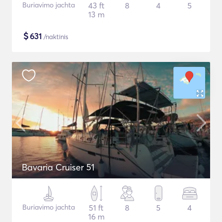
Buriavimo jachta
43 ft
8
4
5
13 m
$
631
/naktinis
Bavaria Cruiser 51
Buriavimo jachta
51 ft
8
5
4
16 m