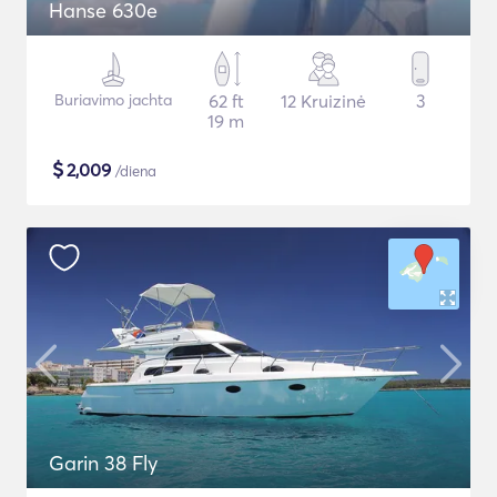
Hanse 630e
Buriavimo jachta
62 ft
12 Kruizinė
3
19 m
$
2,009
/diena
Garin 38 Fly