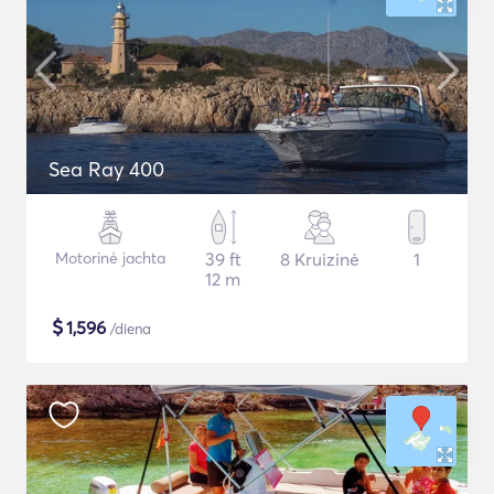
Sea Ray 400
Motorinė jachta
39 ft
8 Kruizinė
1
12 m
$
1,596
/diena