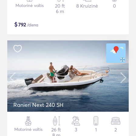
Motorinė valtis
20 ft
8 Kruizinė
0
6 m
$
792
/diena
Ranieri Next 240 SH
Motorinė valtis
26 ft
3
1
2
8 m