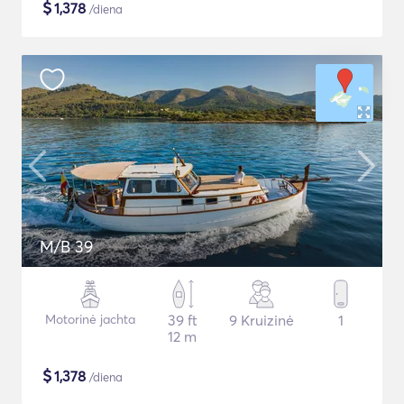
$
1,378
/diena
M/B 39
Motorinė jachta
39 ft
9 Kruizinė
1
12 m
$
1,378
/diena