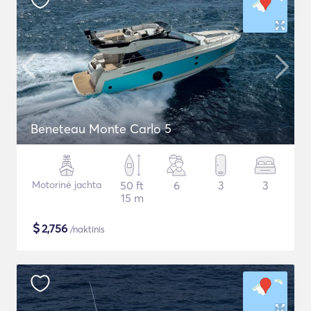
Beneteau Monte Carlo 5
Motorinė jachta
50 ft
6
3
3
15 m
$
2,756
/naktinis