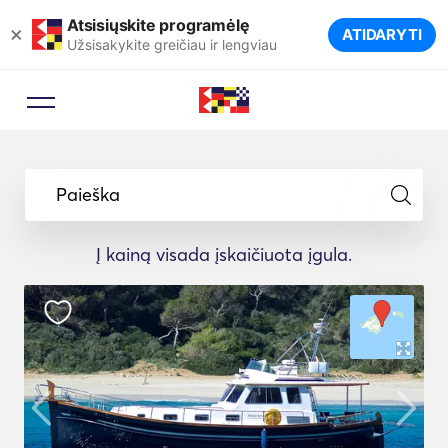
Atsisiųskite programėlę
×
ATIDARYTI
Užsisakykite greičiau ir lengviau
Paieška
Į kainą visada įskaičiuota įgula.