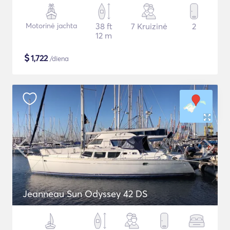
Motorinė jachta
38 ft
7 Kruizinė
2
12 m
$
1,722
/diena
Jeanneau Sun Odyssey 42 DS