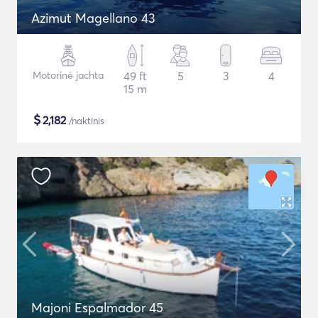
Azimut Magellano 43
Motorinė jachta
49 ft
5
3
4
15 m
$
2,182
/naktinis
Majoni Espalmador 45