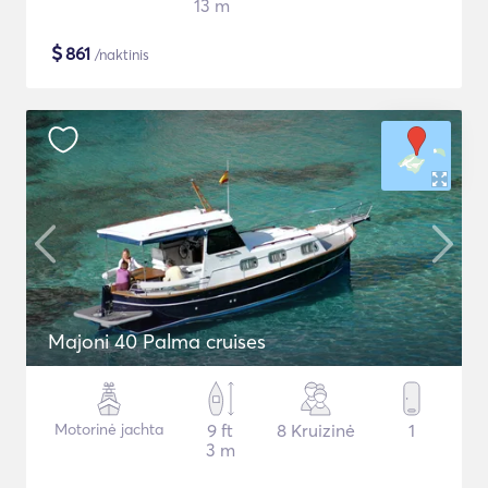
13 m
$
861
/naktinis
Majoni 40 Palma cruises
Motorinė jachta
9 ft
8 Kruizinė
1
3 m