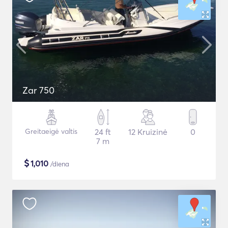
Zar 750
Greitaeigė valtis
24 ft
12 Kruizinė
0
7 m
$
1,010
/diena