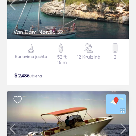
Van Dam Nordia 52
Buriavimo jachta
52 ft
12 Kruizinė
2
16 m
$
2,486
/diena