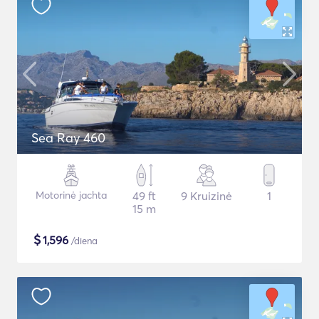
Sea Ray 460
Motorinė jachta
49 ft
9 Kruizinė
1
15 m
$
1,596
/diena