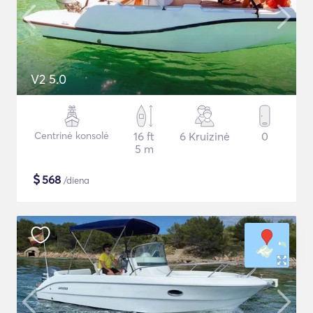
V2 5.0
Centrinė konsolė
16 ft
6 Kruizinė
0
5 m
$
568
/diena