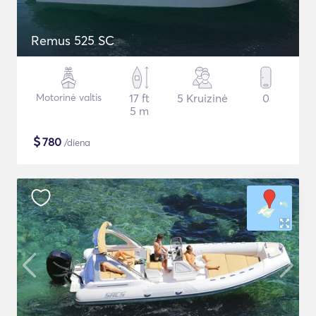
Remus 525 SC
Motorinė valtis
17 ft
5 Kruizinė
0
5 m
$
780
/diena