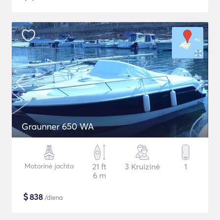
Graunner 650 WA
Motorinė jachta
21 ft
3 Kruizinė
1
6 m
$
838
/diena