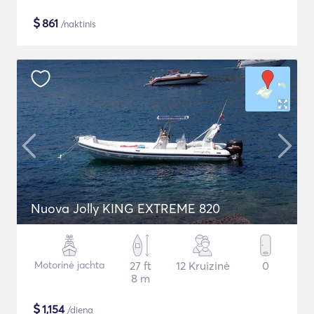
$
861
/naktinis
Nuova Jolly KING EXTREME 820
Motorinė jachta
27 ft
12 Kruizinė
0
8 m
$
1,154
/diena