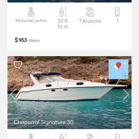
Motorinė jachta
33 ft
7 Kruizinė
1
10 m
$
953
/diena
Chaparral Signature 30