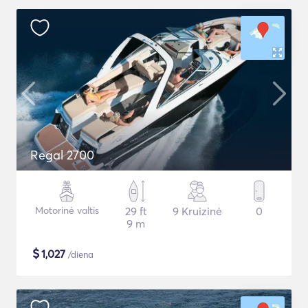
Regal 2700
Motorinė valtis
29 ft
9 Kruizinė
0
9 m
$
1,027
/diena