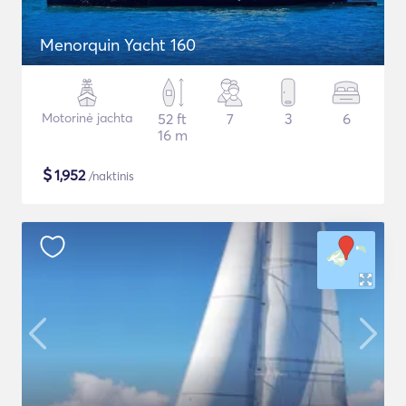
Menorquin Yacht 160
Motorinė jachta
52 ft
7
3
6
16 m
$
1,952
/naktinis