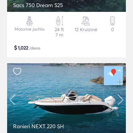
Sacs 750 Dream S25
Motorinė jachta
24 ft
12 Kruizinė
0
7 m
$
1,022
/diena
Ranieri NEXT 220 SH