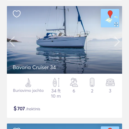
Bavaria Cruiser 34
Buriavimo jachta
34 ft
6
2
3
10 m
$
707
/naktinis