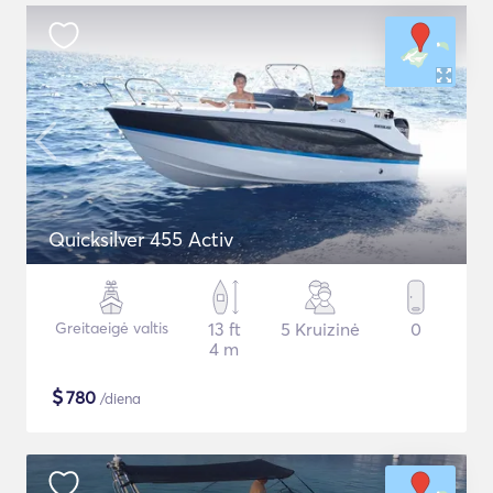
Quicksilver 455 Activ
Greitaeigė valtis
13 ft
5 Kruizinė
0
4 m
$
780
/diena