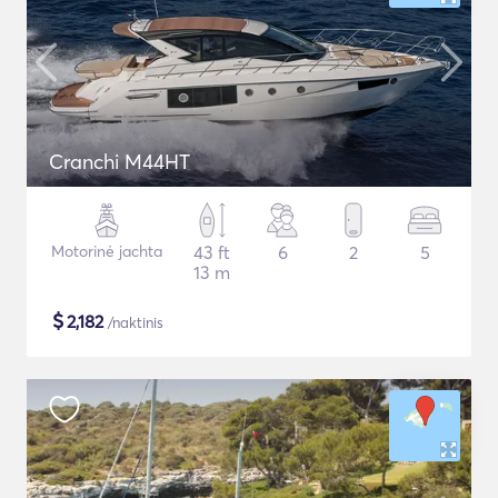
Cranchi M44HT
Motorinė jachta
43 ft
6
2
5
13 m
$
2,182
/naktinis