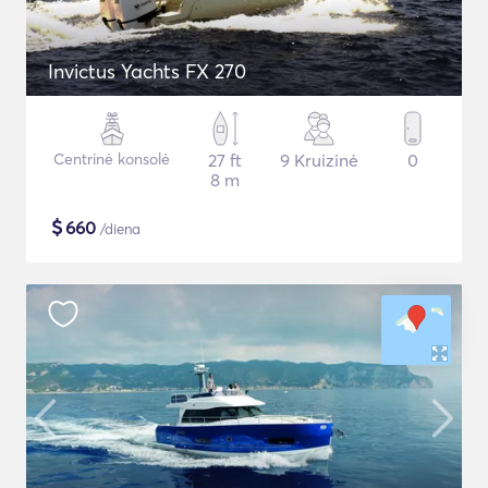
Invictus Yachts FX 270
Centrinė konsolė
27 ft
9 Kruizinė
0
8 m
$
660
/diena