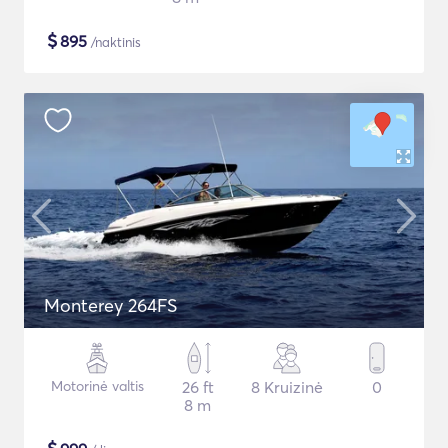
$
895
/naktinis
Monterey 264FS
Motorinė valtis
26 ft
8 Kruizinė
0
8 m