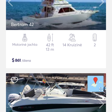
Bertram 42
Motorinė jachta
42 ft
14 Kruizinė
2
13 m
$
861
/diena