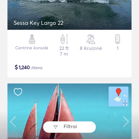
Sessa Key Largo 22
Centrinė konsolė
22 ft
8 Kruizinė
1
7 m
$
1,240
/diena
Filtrai