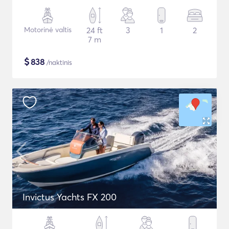
Motorinė valtis
24 ft
3
1
2
7 m
$
838
/naktinis
Invictus Yachts FX 200