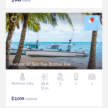
$
999
/diena
Axopar 37 Sun Top Brabus line
Motorinė valtis
38 ft
2
1
1
12 m
$
2,009
/naktinis