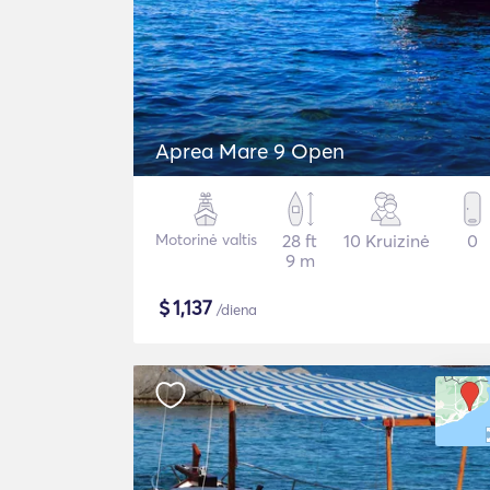
Aprea Mare 9 Open
Motorinė valtis
28 ft
10 Kruizinė
0
9 m
$
1,137
/diena