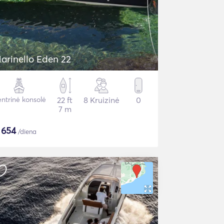
arinello Eden 22
ntrinė konsolė
22 ft
8 Kruizinė
0
7 m
$
654
/diena