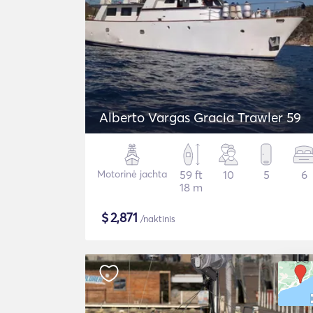
Alberto Vargas Gracia Trawler 59
Motorinė jachta
59 ft
10
5
6
18 m
$
2,871
/naktinis