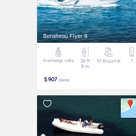
Beneteau Flyer 8
Greitaeigė valtis
26 ft
10 Kruizinė
1
8 m
$
907
/diena