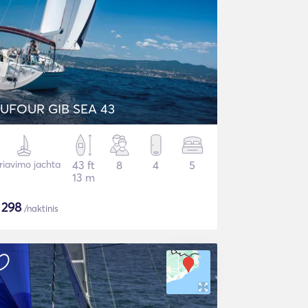
UFOUR GIB SEA 43
riavimo jachta
43 ft
8
4
5
13 m
$
298
/naktinis