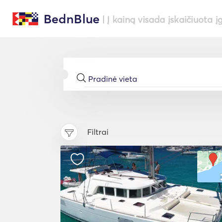
BednBlue
| Į kainą visada įskaičiuota į
Filtrai