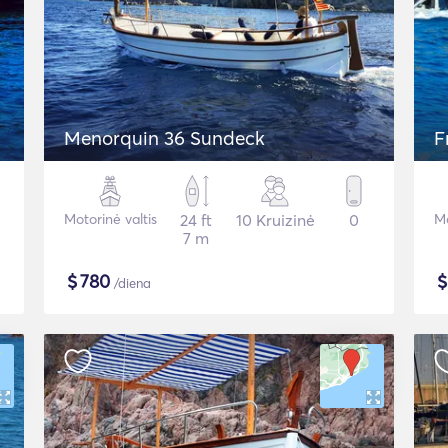
Menorquin 36 Sundeck
F
Motorinė valtis
24 ft
10 Kruizinė
0
Mo
7 m
$
780
/diena