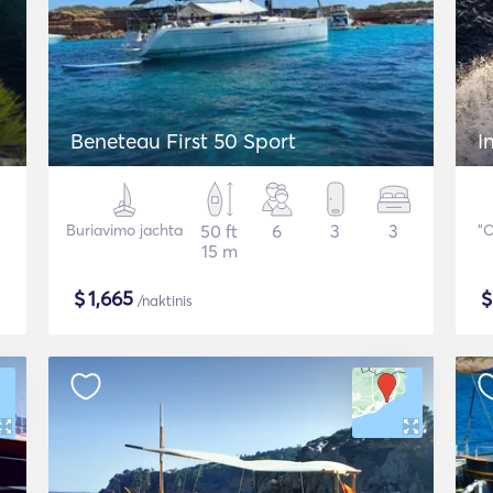
Beneteau First 50 Sport
I
Buriavimo jachta
50 ft
6
3
3
"
15 m
$
1,665
/naktinis