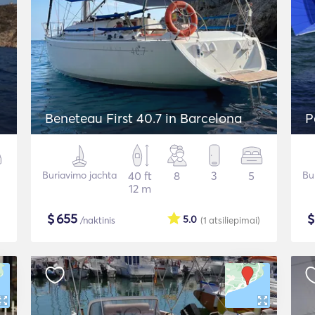
Beneteau First 40.7 in Barcelona
P
Buriavimo jachta
40 ft
8
3
5
Bu
12 m
$
655
5.0
/naktinis
(1
atsiliepimai
)