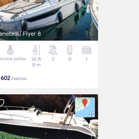
eneteau Flyer 8
torinė jachta
26 ft
2
0
1
8 m
$
602
/naktinis