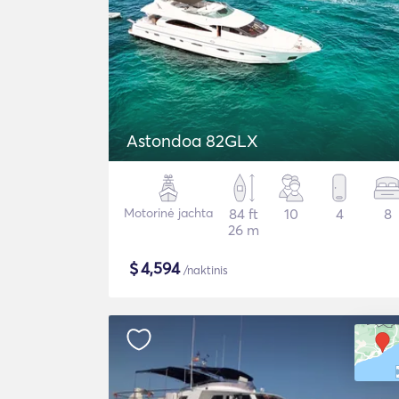
Astondoa 82GLX
Motorinė jachta
84 ft
10
4
8
26 m
$
4,594
/naktinis