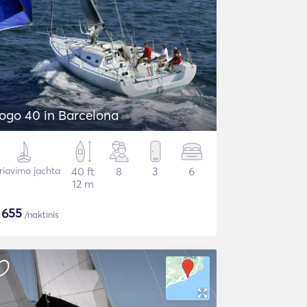
ogo 40 in Barcelona
riavimo jachta
40 ft
8
3
6
12 m
$
655
/naktinis