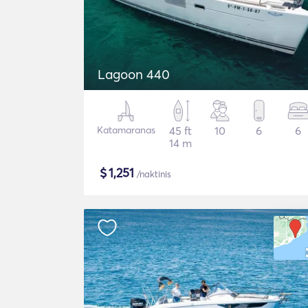
Lagoon 440
Katamaranas
45 ft
10
6
6
14 m
$
1,251
/naktinis