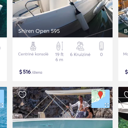
Shiren Open 595
B
Centrinė konsolė
19 ft
6 Kruizinė
0
Mo
6 m
$
516
/diena