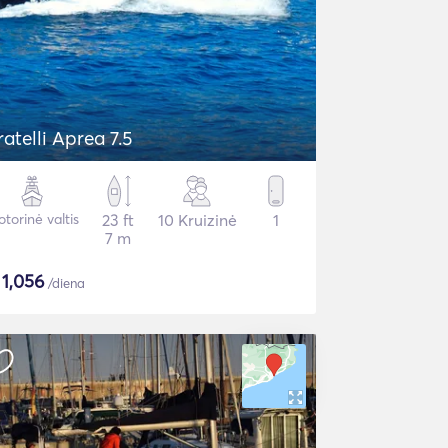
ratelli Aprea 7.5
torinė valtis
23 ft
10 Kruizinė
1
7 m
$
1,056
/diena