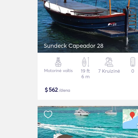
Sundeck Capeador 28
Motorinė valtis
19 ft
7 Kruizinė
0
6 m
$
562
/diena