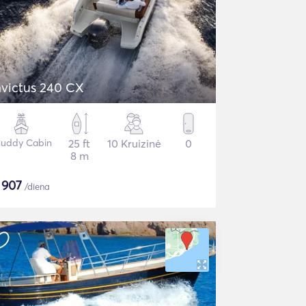
nvictus 240 CX
Cuddy Cabin
25 ft
10 Kruizinė
0
8 m
$
907
/diena