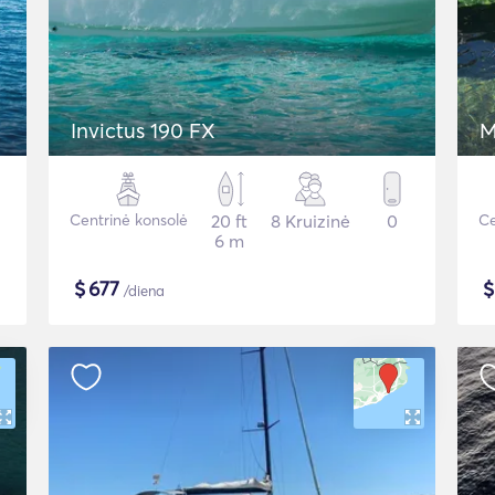
Invictus 190 FX
M
Centrinė konsolė
20 ft
8 Kruizinė
0
Ce
6 m
$
677
/diena