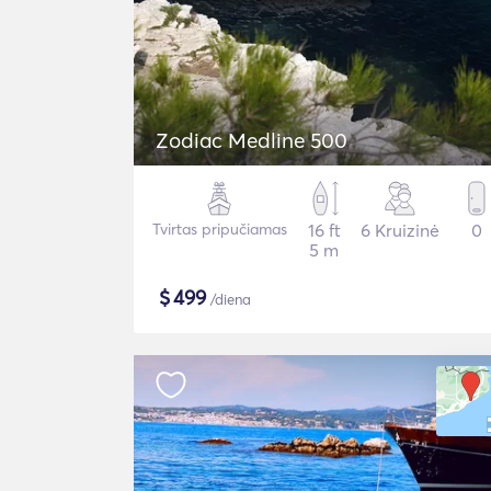
Zodiac Medline 500
Tvirtas pripučiamas
16 ft
6 Kruizinė
0
5 m
$
499
/diena