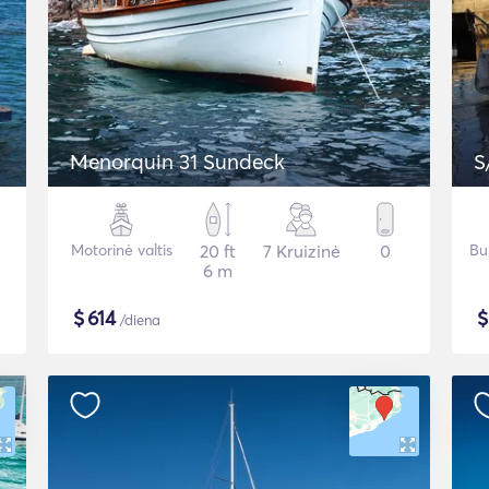
Menorquin 31 Sundeck
S
Motorinė valtis
20 ft
7 Kruizinė
0
Bu
6 m
$
614
/diena