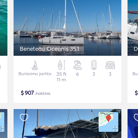
Beneteau Oceanis 35.1
D
Buriavimo jachta
35 ft
6
3
3
Bu
11 m
$
907
/naktinis