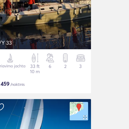
/Y 33
riavimo jachta
33 ft
6
2
3
10 m
$
459
/naktinis