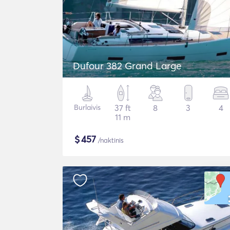
Dufour 382 Grand Large
Burlaivis
37 ft
8
3
4
11 m
$
457
/naktinis