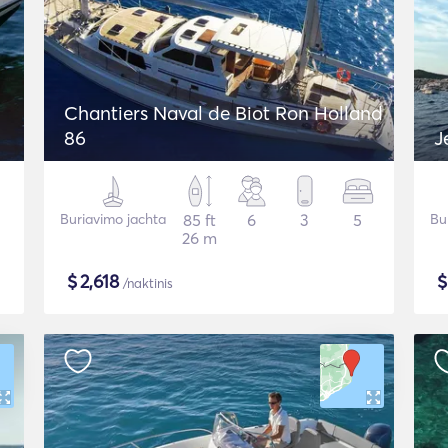
Chantiers Naval de Biot Ron Holland
86
J
Buriavimo jachta
85 ft
6
3
5
Bu
26 m
$
2,618
/naktinis