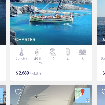
CHARTER
J
Burlaivis
49 ft
12
4
6
Bu
15 m
$
2,689
/naktinis