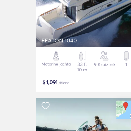
FEATON 1040
Motorinė jachta
33 ft
9 Kruizinė
1
10 m
$
1,091
/diena