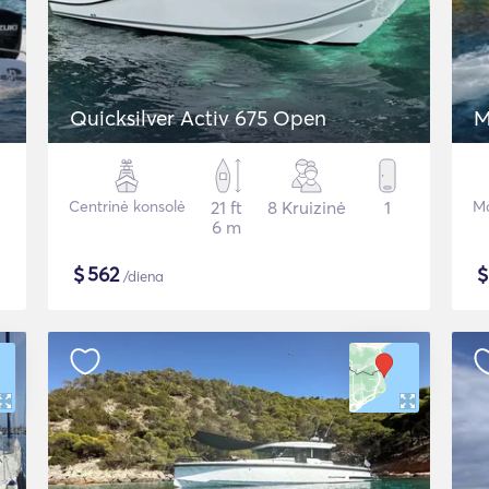
Quicksilver Activ 675 Open
M
Centrinė konsolė
21 ft
8 Kruizinė
1
Mo
6 m
$
562
/diena