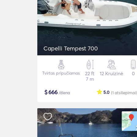
Capelli Tempest 700
Tvirtas pripučiamas
22 ft
12 Kruizinė
0
7 m
$
666
5.0
/diena
(1
atsiliepimai
)