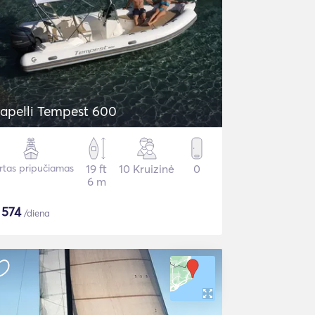
apelli Tempest 600
irtas pripučiamas
19 ft
10 Kruizinė
0
6 m
$
574
/diena