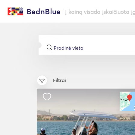
BednBlue
| Į kainą visada įskaičiuota į
Filtrai