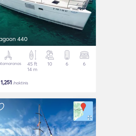
agoon 440
tamaranas
45 ft
10
6
6
14 m
$
1,251
/naktinis