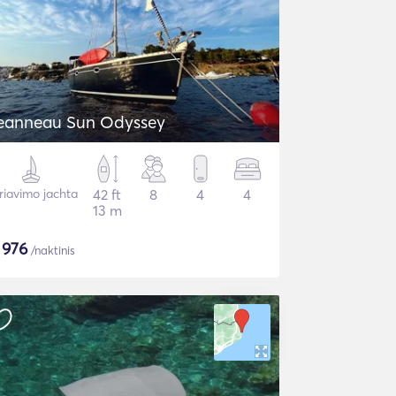
eanneau Sun Odyssey
riavimo jachta
42 ft
8
4
4
13 m
$
976
/naktinis