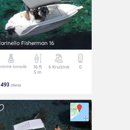
arinello Fisherman 16
ntrinė konsolė
16 ft
6 Kruizinė
0
5 m
$
493
/diena