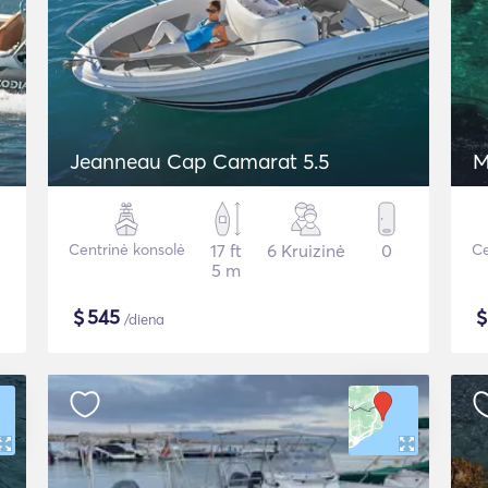
Jeanneau Cap Camarat 5.5
M
Centrinė konsolė
17 ft
6 Kruizinė
0
Ce
5 m
$
545
/diena