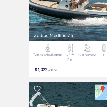
Zodiac Medline 7.5
Tvirtas pripučiamas
23 ft
12 Kruizinė
0
7 m
$
1,022
/diena