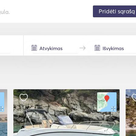
Pridėti sąrašą
gula.