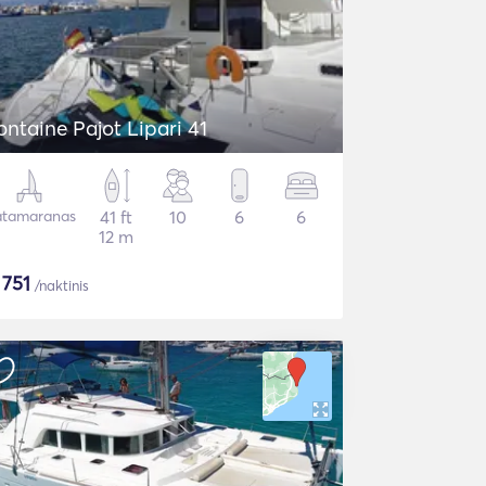
ontaine Pajot Lipari 41
tamaranas
41 ft
10
6
6
12 m
$
751
/naktinis