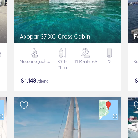
Axopar 37 XC Cross Cabin
F
Motorinė jachta
37 ft
11 Kruizinė
2
Ka
11 m
$
1,148
/diena