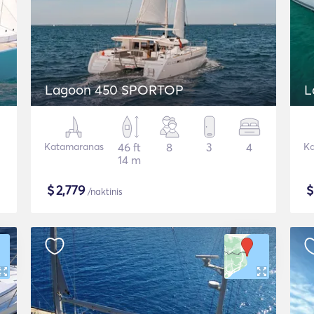
Lagoon 450 SPORTOP
L
Katamaranas
46 ft
8
3
4
Ka
14 m
$
2,779
/naktinis