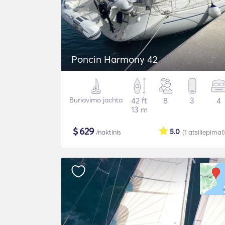
Poncin Harmony 42
Buriavimo jachta
42 ft
8
3
4
13 m
$
629
5.0
/naktinis
(1
atsiliepimai
)