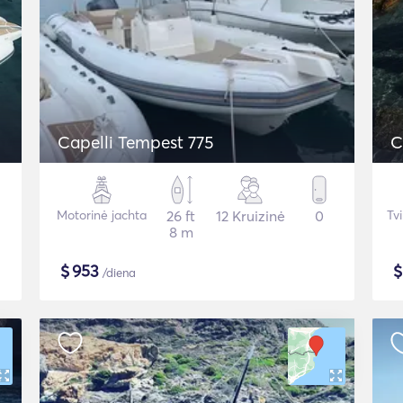
Capelli Tempest 775
C
Motorinė jachta
26 ft
12 Kruizinė
0
Tv
8 m
$
953
/diena