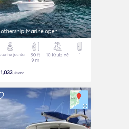
othership Marine open
torinė jachta
30 ft
10 Kruizinė
1
9 m
$
1,033
/diena