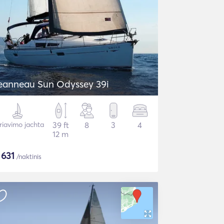
eanneau Sun Odyssey 39i
riavimo jachta
39 ft
8
3
4
12 m
$
631
/naktinis