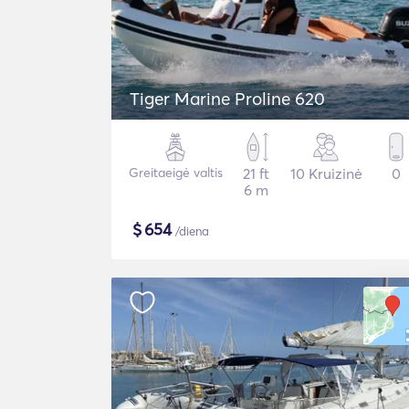
Tiger Marine Proline 620
Greitaeigė valtis
21 ft
10 Kruizinė
0
6 m
$
654
/diena