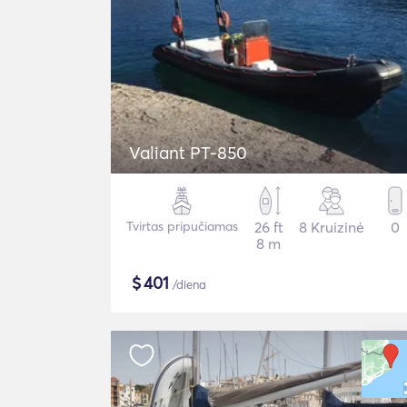
Valiant PT-850
Tvirtas pripučiamas
26 ft
8 Kruizinė
0
8 m
$
401
/diena