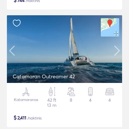
$
744
/naktinis
Catamaran Outreamer 42
Katamaranas
42 ft
8
4
4
13 m
$
2,411
/naktinis