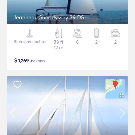
Jeanneau Sunodyssey 39 DS
Buriavimo jachta
39 ft
6
2
2
12 m
$
1,269
/naktinis