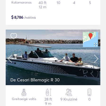
Katamaranas
40 ft
10
4
5
12 m
$
8,786
/naktinis
De Cesari Bllemagic R 30
Greitaeigė valtis
28 ft
9 Kruizinė
0
9 m