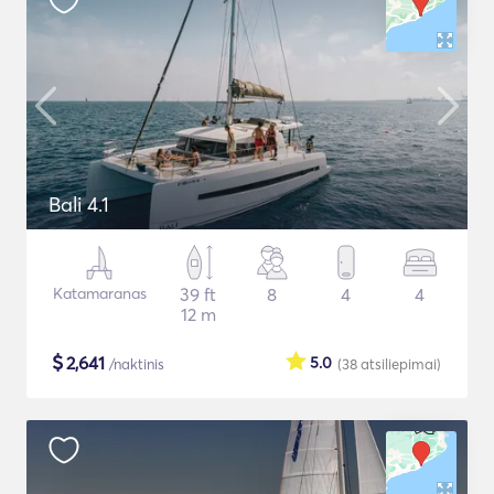
Bali 4.1
Katamaranas
39 ft
8
4
4
12 m
$
2,641
5.0
/naktinis
(38
atsiliepimai
)