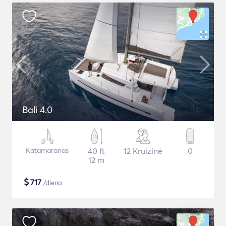
Bali 4.0
Katamaranas
40 ft
12 Kruizinė
0
12 m
$
717
/diena