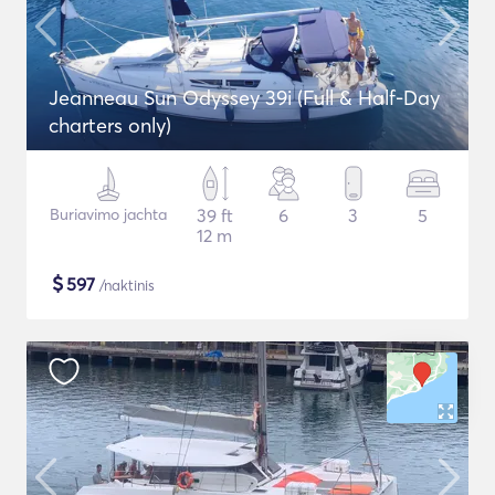
Jeanneau Sun Odyssey 39i (Full & Half-Day
charters only)
Buriavimo jachta
39 ft
6
3
5
12 m
$
597
/naktinis