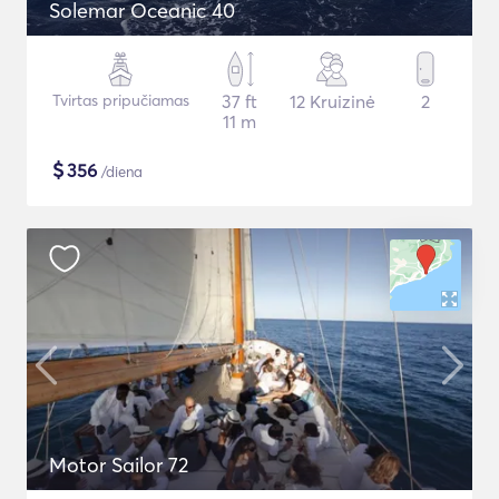
Solemar Oceanic 40
Tvirtas pripučiamas
37 ft
12 Kruizinė
2
11 m
$
356
/diena
Motor Sailor 72