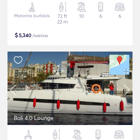
Motorinis burlaivis
72 ft
10
6
6
22 m
$
5,340
/naktinis
Bali 4.0 Lounge