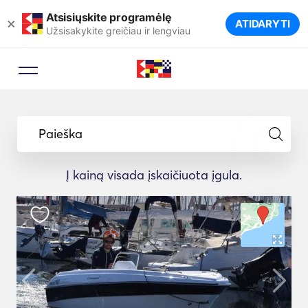
Atsisiųskite programėlę
×
ATIDARYTI
Užsisakykite greičiau ir lengviau
Paieška
Į kainą visada įskaičiuota įgula.