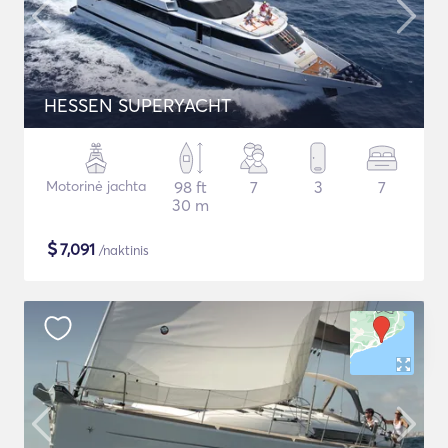
HESSEN SUPERYACHT
Motorinė jachta
98 ft
7
3
7
30 m
$
7,091
/naktinis