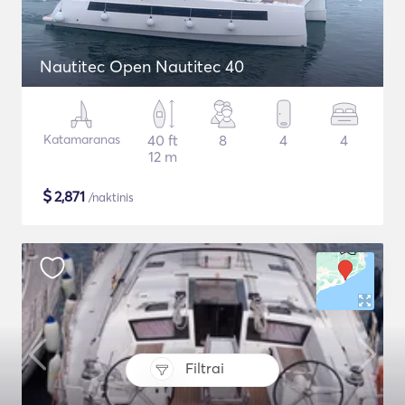
Nautitec Open Nautitec 40
Katamaranas
40 ft
8
4
4
12 m
$
2,871
/naktinis
Filtrai