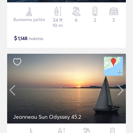
Buriavimo jachta
34 ft
6
2
3
10 m
$
1,148
/naktinis
Jeanneau Sun Odyssey 45.2