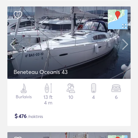
Beneteau Oceanis 43
Burlaivis
13 ft
10
4
6
4 m
$
476
/naktinis