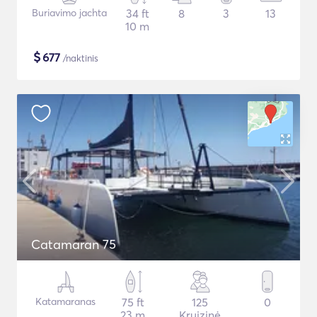
Buriavimo jachta
34 ft
8
3
13
10 m
$
677
/naktinis
Catamaran 75
Katamaranas
75 ft
125
0
23 m
Kruizinė