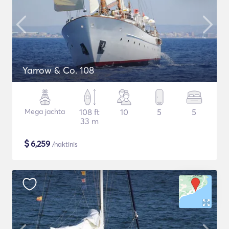
Yarrow & Co. 108
Mega jachta
108 ft
10
5
5
33 m
$
6,259
/naktinis