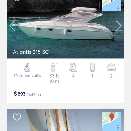
Atlantis 315 SC
Motorinė valtis
33 ft
4
1
2
10 m
$
893
/naktinis