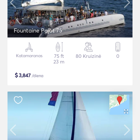
Fountaine Pajot 75
Katamaranas
75 ft
80 Kruizinė
0
23 m
$
3,847
/diena