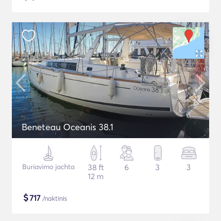
Beneteau Oceanis 38.1
Buriavimo jachta
38 ft
6
3
3
12 m
$
717
/naktinis