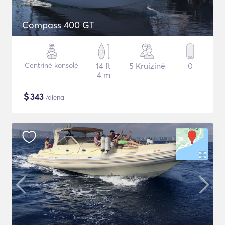
Compass 400 GT
Centrinė konsolė
14 ft
5 Kruizinė
0
4 m
$
343
/diena