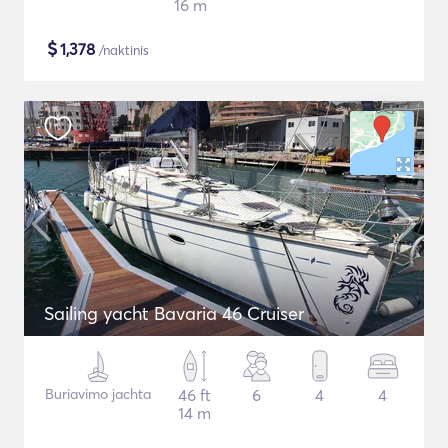
16 m
$
1,378
/naktinis
Sailing yacht Bavaria 46 Cruiser
Buriavimo jachta
46 ft
6
4
4
14 m