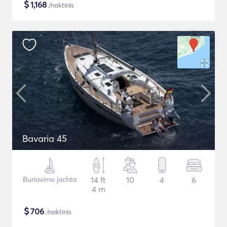
$
1,168
/naktinis
Bavaria 45
Buriavimo jachta
14 ft
10
4
6
4 m
$
706
/naktinis