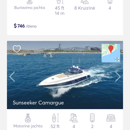
Buriavimo jachta
45 ft
8 Kruizinė
4
14 m
$
746
/diena
Sunseeker Camargue
Motorinė jachta
52 ft
4
2
4