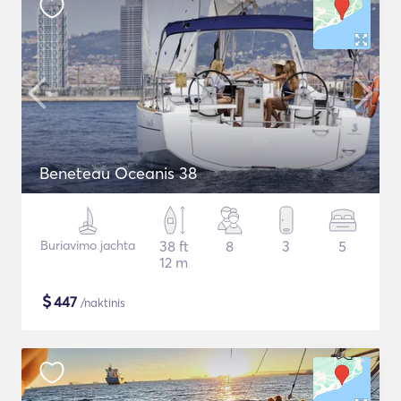
Beneteau Oceanis 38
Buriavimo jachta
38 ft
8
3
5
12 m
$
447
/naktinis