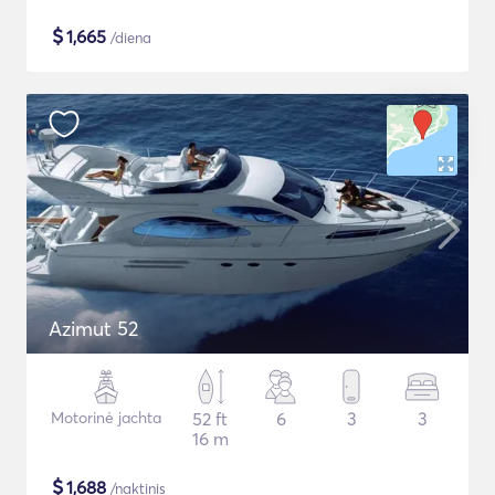
$
1,665
/diena
Azimut 52
Motorinė jachta
52 ft
6
3
3
16 m
$
1,688
/naktinis