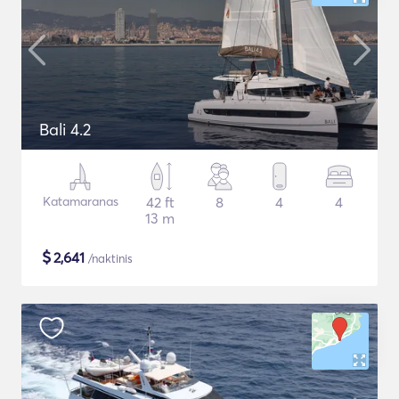
Bali 4.2
Katamaranas
42 ft
8
4
4
13 m
$
2,641
/naktinis