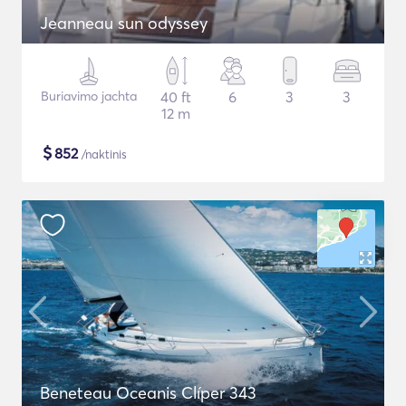
Jeanneau sun odyssey
Buriavimo jachta
40 ft
6
3
3
12 m
$
852
/naktinis
Beneteau Oceanis Clíper 343