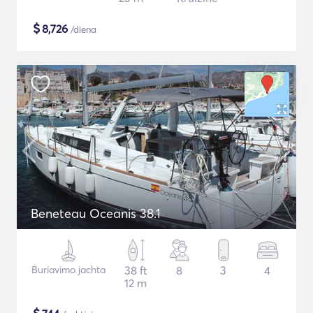
$
8,726
/diena
Beneteau Oceanis 38.1
Buriavimo jachta
38 ft
8
3
4
12 m