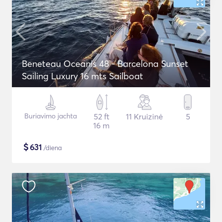
Beneteau Oceanis 48 - Barcelona Sunset
Sailing Luxury 16 mts Sailboat
Buriavimo jachta
52 ft
11 Kruizinė
5
16 m
$
631
/diena