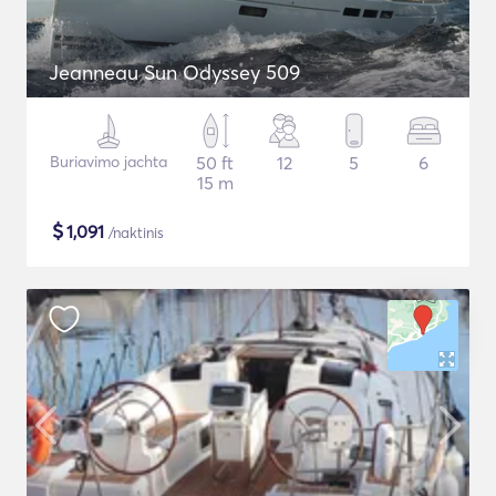
Jeanneau Sun Odyssey 509
Buriavimo jachta
50 ft
12
5
6
15 m
$
1,091
/naktinis