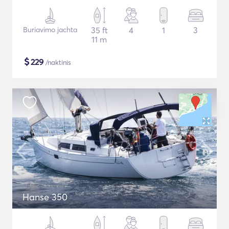
Buriavimo jachta
35 ft
4
1
3
11 m
$
229
/naktinis
Hanse 350