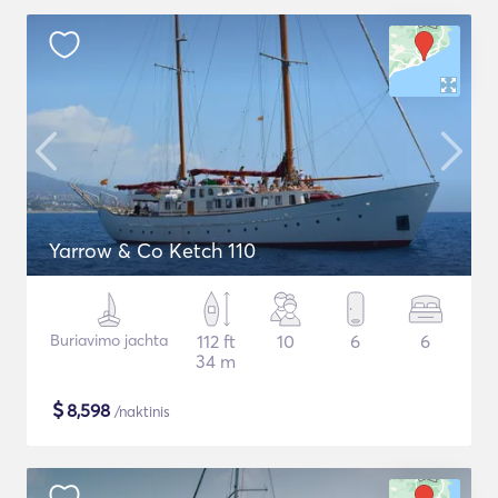
Yarrow & Co Ketch 110
Buriavimo jachta
112 ft
10
6
6
34 m
$
8,598
/naktinis