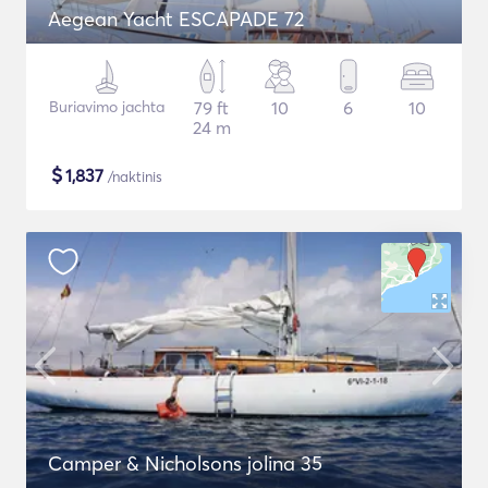
Aegean Yacht ESCAPADE 72
Buriavimo jachta
79 ft
10
6
10
24 m
$
1,837
/naktinis
Camper & Nicholsons jolina 35