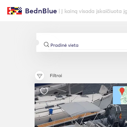
BednBlue
| Į kainą visada įskaičiuota į
Filtrai