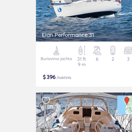
Elan Performance 31
Buriavimo jachta
31 ft
6
2
3
9 m
$
396
/naktinis