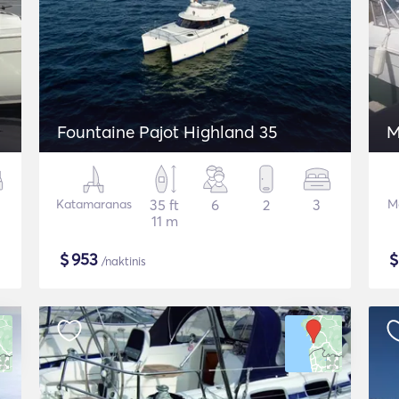
Fountaine Pajot Highland 35
M
Katamaranas
35 ft
6
2
3
Mo
11 m
$
953
/naktinis