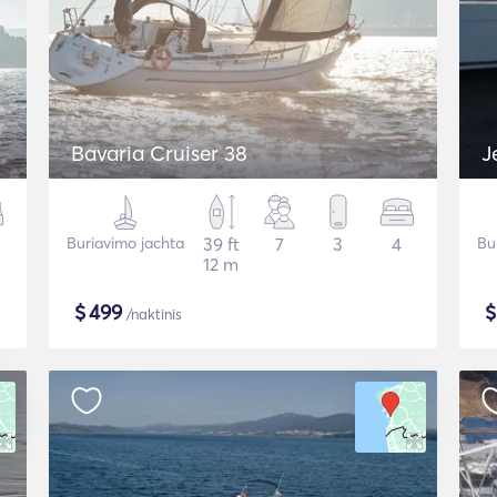
Bavaria Cruiser 38
J
Buriavimo jachta
39 ft
7
3
4
Bu
12 m
$
499
/naktinis