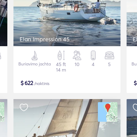
Elan Impression 45
E
Buriavimo jachta
45 ft
10
4
5
Bu
14 m
$
622
/naktinis