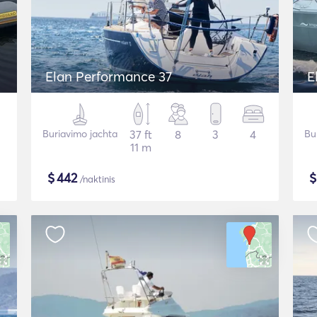
Elan Performance 37
E
Buriavimo jachta
37 ft
8
3
4
Bu
11 m
$
442
/naktinis