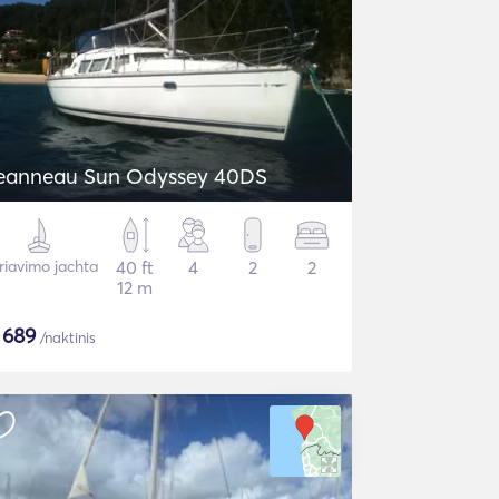
eanneau Sun Odyssey 40DS
riavimo jachta
40 ft
4
2
2
12 m
$
689
/naktinis