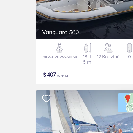
Vanguard 560
Tvirtas pripučiamas
18 ft
12 Kruizinė
0
5 m
$
407
/diena