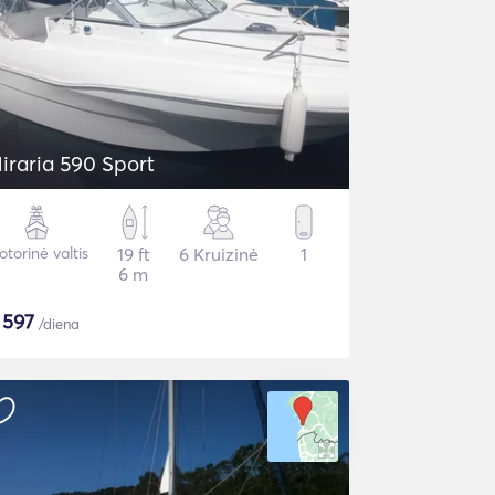
iraria 590 Sport
torinė valtis
19 ft
6 Kruizinė
1
6 m
$
597
/diena