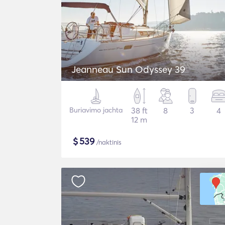
Jeanneau Sun Odyssey 39
Buriavimo jachta
38 ft
8
3
4
12 m
$
539
/naktinis