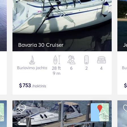
Bavaria 30 Cruiser
J
Buriavimo jachta
28 ft
6
2
4
Bu
9 m
$
753
/naktinis