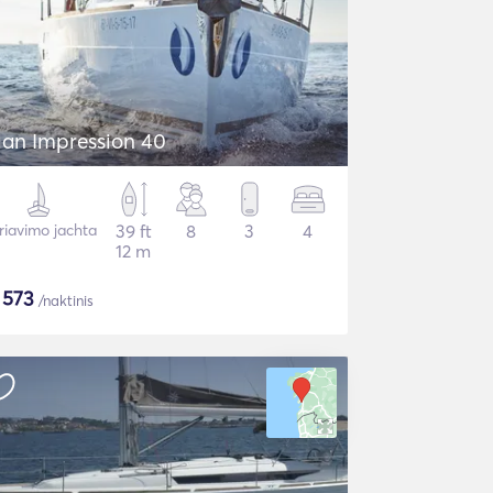
lan Impression 40
riavimo jachta
39 ft
8
3
4
12 m
$
573
/naktinis