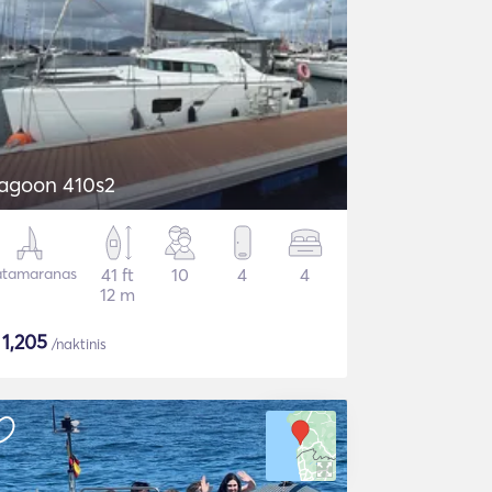
agoon 410s2
tamaranas
41 ft
10
4
4
12 m
$
1,205
/naktinis