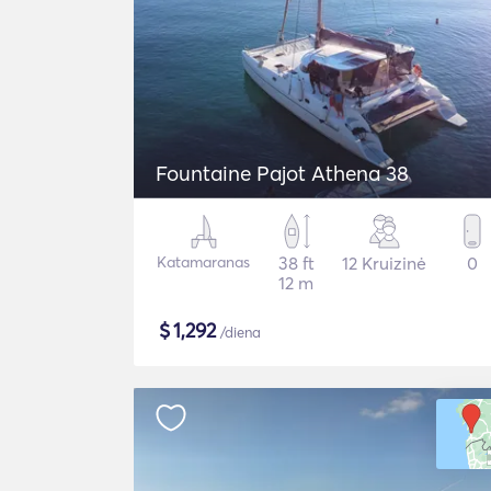
Fountaine Pajot Athena 38
Katamaranas
38 ft
12 Kruizinė
0
12 m
$
1,292
/diena