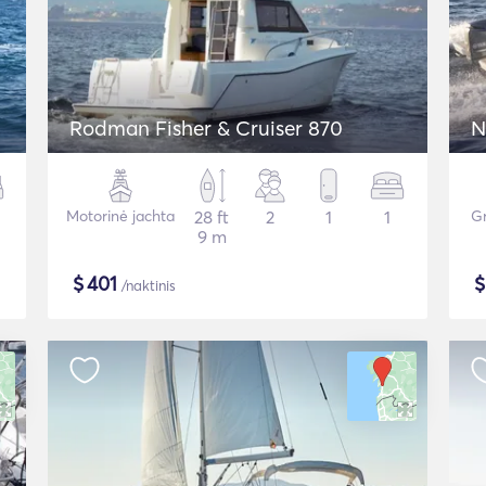
Rodman Fisher & Cruiser 870
N
Motorinė jachta
28 ft
2
1
1
Gr
9 m
$
401
/naktinis