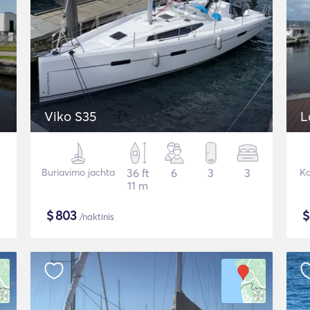
Viko S35
L
Buriavimo jachta
36 ft
6
3
3
Ka
11 m
$
803
/naktinis