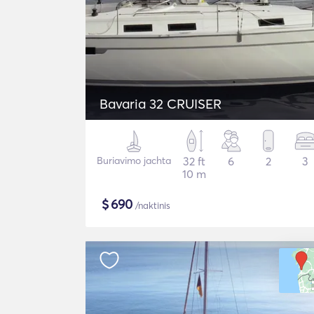
Bavaria 32 CRUISER
Buriavimo jachta
32 ft
6
2
3
10 m
$
690
/naktinis