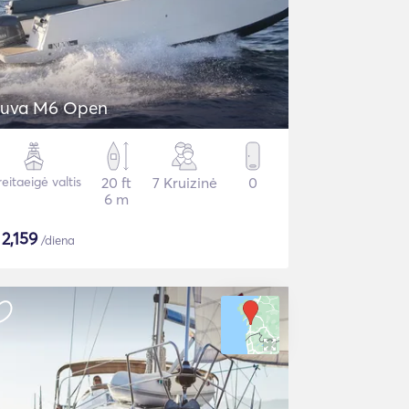
uva M6 Open
eitaeigė valtis
20 ft
7 Kruizinė
0
6 m
$
2,159
/diena