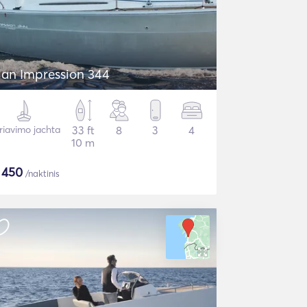
lan Impression 344
riavimo jachta
33 ft
8
3
4
10 m
$
450
/naktinis