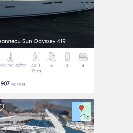
eanneau Sun Odyssey 419
riavimo jachta
42 ft
6
4
4
13 m
$
907
/naktinis