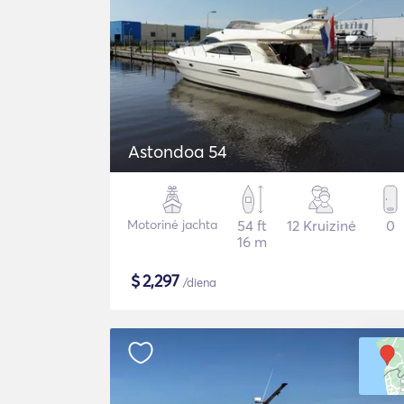
Astondoa 54
Motorinė jachta
54 ft
12 Kruizinė
0
16 m
$
2,297
/diena