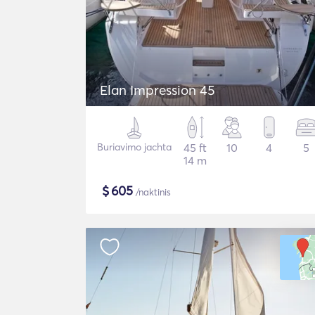
Elan Impression 45
Buriavimo jachta
45 ft
10
4
5
14 m
$
605
/naktinis