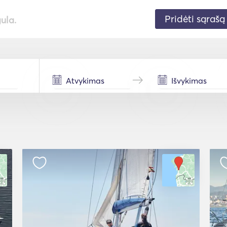
Pridėti sąrašą
gula.