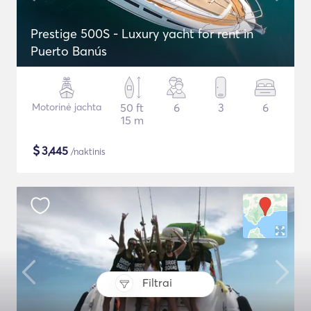
Prestige 500S - Luxury yacht for rent in
Puerto Banús
Motorinė jachta
50 ft
6
3
6
15 m
$
3,445
/naktinis
Filtrai