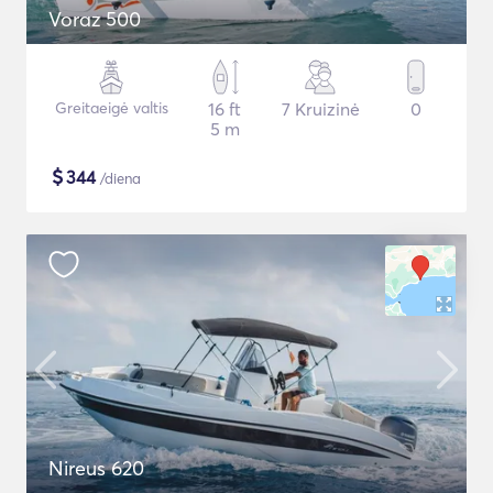
Voraz 500
Greitaeigė valtis
16 ft
7 Kruizinė
0
5 m
$
344
/diena
Nireus 620