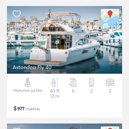
Astondoa Fly 40
Motorinė jachta
40 ft
6
2
2
12 m
$
977
/naktinis