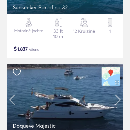
Sunseeker Portofino 32
Motorinė jachta
33 ft
12 Kruizinė
1
10 m
$
1,837
/diena
Doqueve Majestic