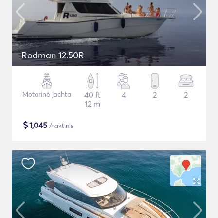
Rodman 12.50R
Motorinė jachta
40 ft
4
2
2
12 m
$
1,045
/naktinis