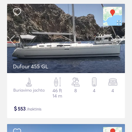
Dufour 455 GL
Buriavimo jachta
46 ft
8
4
4
14 m
$
553
/naktinis