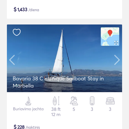
$
1,433
/diena
Bavaria 38 C - Unique Sailboat Stay in
Marbella
Buriavimo jachta
38 ft
5
3
3
12 m
$
228
/naktinis