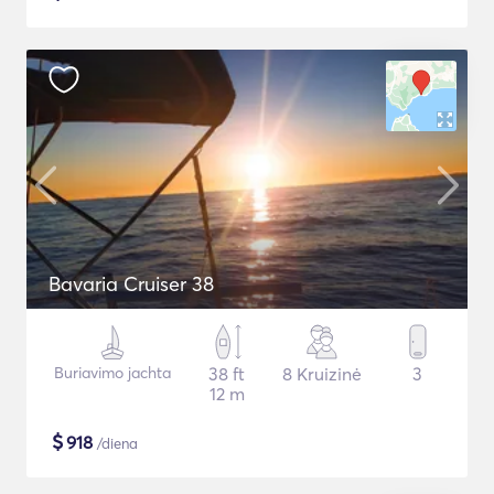
Bavaria Cruiser 38
Buriavimo jachta
38 ft
8 Kruizinė
3
12 m
$
918
/diena