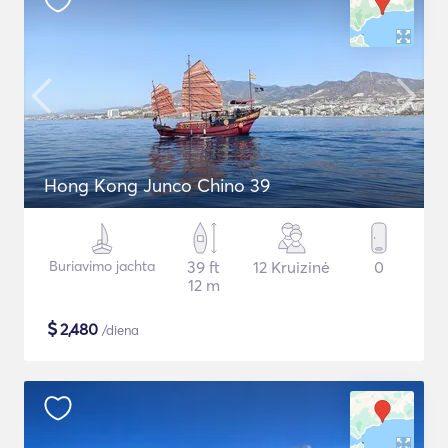
Hong Kong Junco Chino 39
Buriavimo jachta
39 ft
12 Kruizinė
0
12 m
$
2,480
/diena