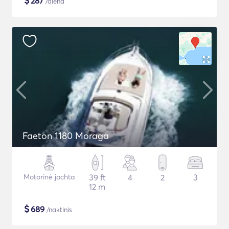
$
287
/diena
Faeton 1180 Moraga
Motorinė jachta
39 ft
4
2
3
12 m
$
689
/naktinis