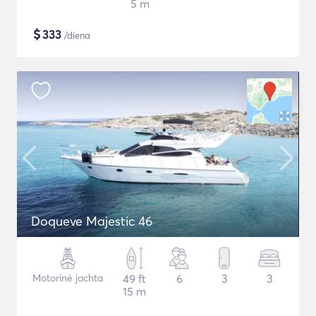
5 m
$
333
/diena
Doqueve Majestic 46
Motorinė jachta
49 ft
6
3
3
15 m