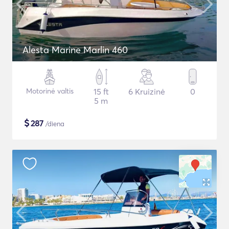
Alesta Marine Marlin 460
Motorinė valtis
15 ft
6 Kruizinė
0
5 m
$
287
/diena