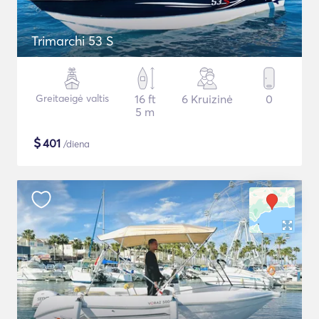
Trimarchi 53 S
Greitaeigė valtis
16 ft
6 Kruizinė
0
5 m
$
401
/diena