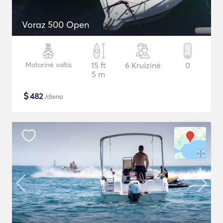
Voraz 500 Open
Motorinė valtis
15 ft
6 Kruizinė
0
5 m
$
482
/diena