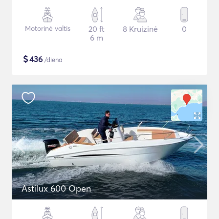
Motorinė valtis
20 ft
8 Kruizinė
0
6 m
$
436
/diena
Astilux 600 Open