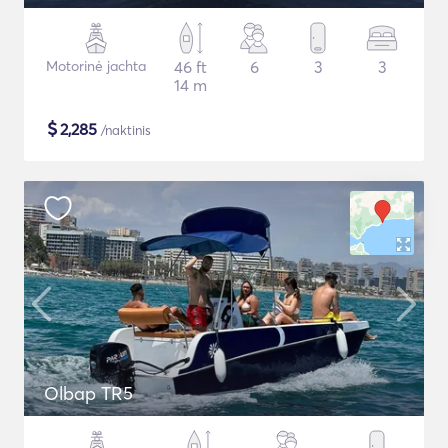
Motorinė jachta
46 ft
6
3
3
14 m
$
2,285
/naktinis
Olbap TR5