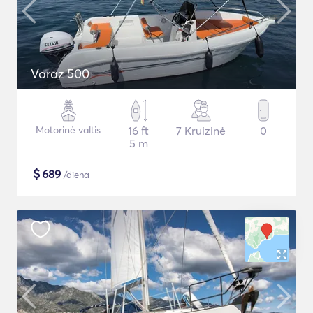
Voraz 500
Motorinė valtis
16 ft
7 Kruizinė
0
5 m
$
689
/diena