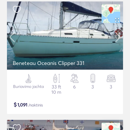
Beneteau Oceanis Clipper 331
Buriavimo jachta
33 ft
6
3
3
10 m
$
1,091
/naktinis