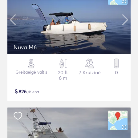
Nuva M6
Greitaeigė valtis
20 ft
7 Kruizinė
0
6 m
$
826
/diena