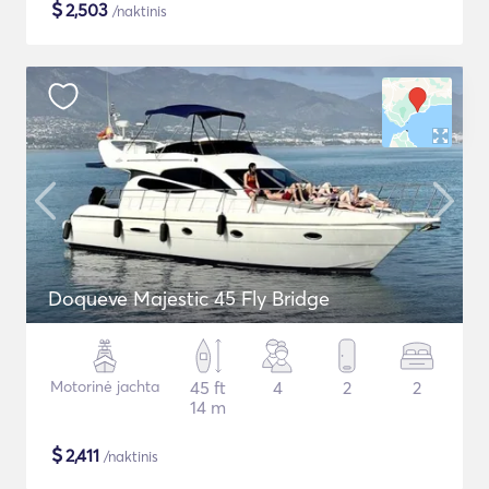
$
2,503
/naktinis
Doqueve Majestic 45 Fly Bridge
Motorinė jachta
45 ft
4
2
2
14 m
$
2,411
/naktinis