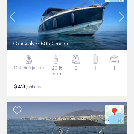
Quicksilver 605 Cruiser
Motorinė jachta
20 ft
2
1
1
6 m
$
413
/naktinis