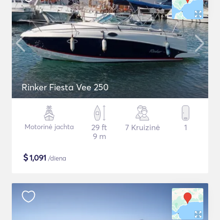
Rinker Fiesta Vee 250
Motorinė jachta
29 ft
7 Kruizinė
1
9 m
$
1,091
/diena