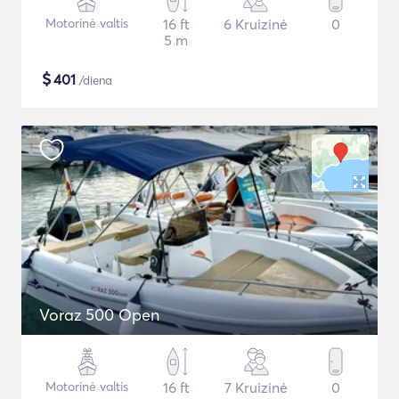
Motorinė valtis
16 ft
6 Kruizinė
0
5 m
$
401
/diena
Voraz 500 Open
Motorinė valtis
16 ft
7 Kruizinė
0