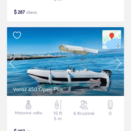
$
287
/diena
Voraz 450 Open Plus
Motorinė valtis
15 ft
6 Kruizinė
0
5 m