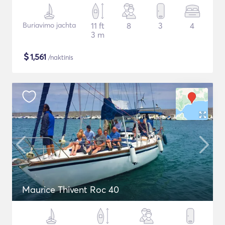
Buriavimo jachta
11 ft
8
3
4
3 m
$
1,561
/naktinis
Maurice Thivent Roc 40