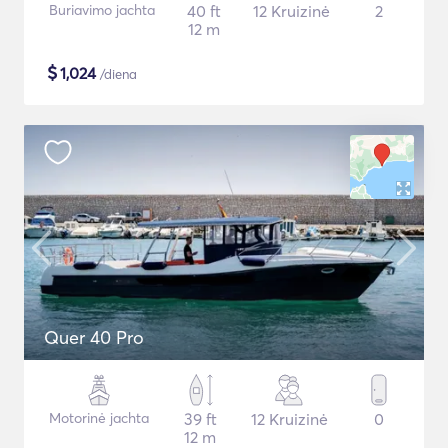
Buriavimo jachta
40 ft
12 Kruizinė
2
12 m
$
1,024
/diena
Quer 40 Pro
Motorinė jachta
39 ft
12 Kruizinė
0
12 m