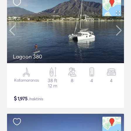
Lagoon 380
Katamaranas
38 ft
8
4
4
12 m
$
1,975
/naktinis