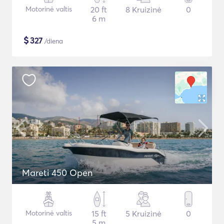
Motorinė valtis
20 ft
8 Kruizinė
0
6 m
$
327
/diena
Mareti 450 Open
Motorinė valtis
15 ft
5 Kruizinė
0
5 m