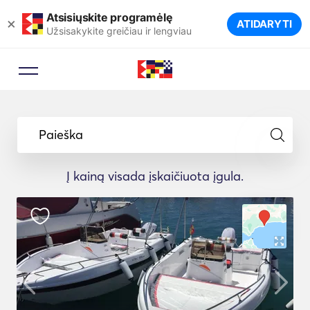
Atsisiųskite programėlę
×
ATIDARYTI
Užsisakykite greičiau ir lengviau
Paieška
Į kainą visada įskaičiuota įgula.