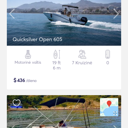
Quicksilver Open 605
Motorinė valtis
19 ft
7 Kruizinė
0
6 m
$
436
/diena