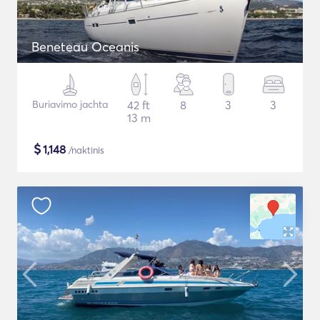
Beneteau Oceanis
Buriavimo jachta
42 ft
8
3
3
13 m
$
1,148
/naktinis